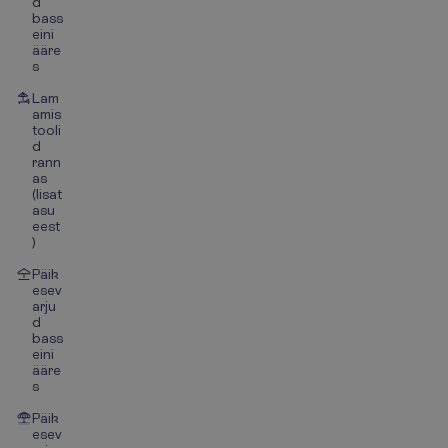
d
bass
eini
ääre
s
Lam
amis
tooli
d
rann
as
(lisat
asu
eest
)
Päik
esev
arju
d
bass
eini
ääre
s
Päik
esev