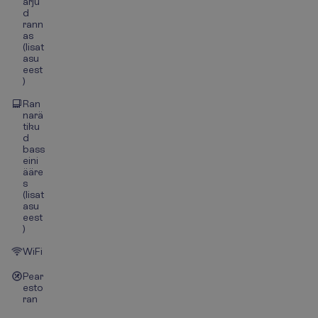
arju
d
rann
as
(lisat
asu
eest
)
Ran
narä
tiku
d
bass
eini
ääre
s
(lisat
asu
eest
)
WiFi
Pear
esto
ran