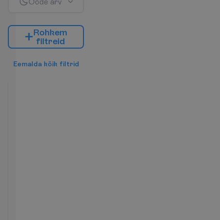
Ö
ö
d
e
a
r
v
R
o
h
k
e
m
f
i
l
t
r
e
i
d
E
e
m
a
l
d
a
k
õ
i
k
f
i
l
t
r
i
d
Star
Prestige
Side
Sea
View
A
2
HB
7 ööd, 
17.10.2026
 - 
24.10.2026
1548.80
K
o
k
k
u
:
€/reisija
K
o
k
k
u
3097.58
€/pakett