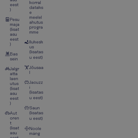
korral
eest
dataks
)
e
meelel
Pesu
ahutus
maja
progra
(lisat
mme
asu
eest
Ilukesk
)
us
(lisatas
Bas
u eest)
sein
Jõusaa
Jalgr
l
atta
laen
Jacuzz
utus
i
(lisat
(lisatas
asu
u eest)
eest
)
Saun
(lisatas
Aut
oren
u eest)
t
(lisat
Noole
asu
mäng
eest