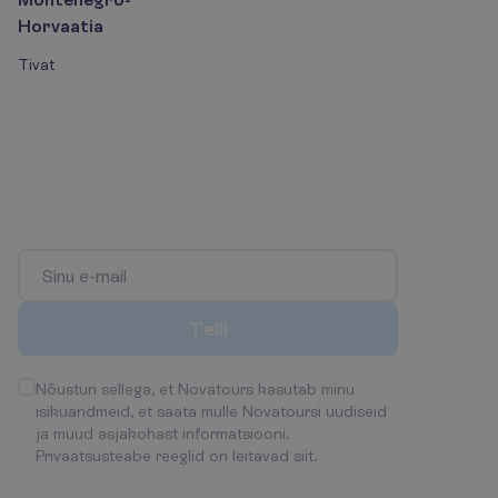
Horvaatia
Tivat
L
i
i
t
u
p
a
r
i
m
a
t
e
p
a
k
k
u
m
i
s
t
e
t
e
l
l
i
m
u
s
e
g
a
!
O
l
e
e
s
i
m
e
n
e
,
k
e
s
s
a
a
b
o
s
a
p
a
r
i
m
a
t
e
s
t
p
a
k
k
u
m
i
s
t
e
s
t
j
a
s
o
o
d
u
s
t
u
s
t
e
s
t
!
T
e
l
l
i
Nõustun sellega, et Novatours kasutab minu
isikuandmeid, et saata mulle Novatoursi uudiseid
ja muud asjakohast informatsiooni.
Privaatsusteabe reeglid on leitavad siit
.
H
o
i
a
m
e
ü
h
e
n
d
u
s
t
!