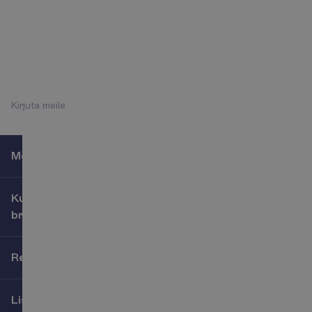
K
o
n
t
a
k
t
i
d
:
Esmaspäev - Reede 09:00
- 18:00
+372 666 8000
K
i
r
j
u
t
a
m
e
i
l
e
Meist
Kuidas reisi
broneerida?
Reisijatele
Lisateenused