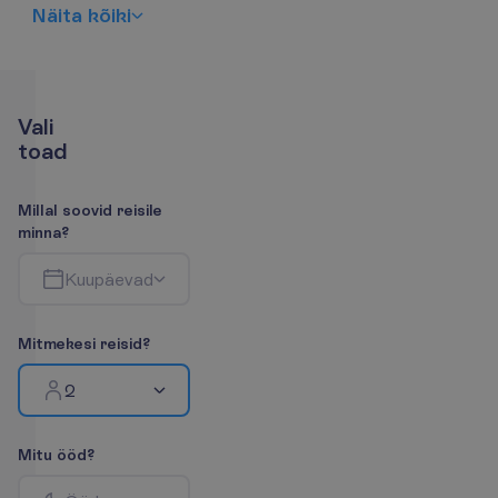
N
ä
i
t
a
k
õ
i
k
i
V
a
l
i
t
o
a
d
M
i
l
l
a
l
s
o
o
v
i
d
r
e
i
s
i
l
e
m
i
n
n
a
?
K
u
u
p
ä
e
v
a
d
M
i
t
m
e
k
e
s
i
r
e
i
s
i
d
?
2
M
i
t
u
ö
ö
d
?