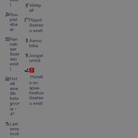
)
Võrkp
all
Suu
pist
Piljard
eba
(lisatas
ar
u eest)
Ran
Aeroo
nab
bika
aar
(lisat
Joogat
asu
unnid
eest
)
Hotelli
Hot
s on
elli
spaa-
ame
keskus
tlik
(lisatas
kate
goor
u eest)
ia –
4*
Lam
amis
tooli