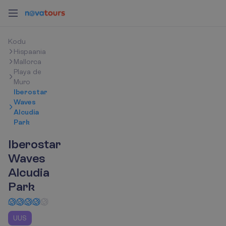
K
o
d
u
Hispaania
Mallorca
Playa de
Muro
Iberostar
Waves
Alcudia
Park
Iberostar
Waves
Alcudia
Park
UUS