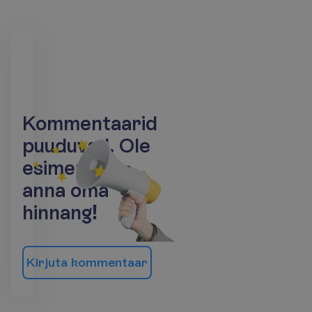
K
o
m
m
e
n
t
a
a
r
i
d
p
u
u
d
u
v
a
d
.
O
l
e
e
s
i
m
e
n
e
j
a
a
n
n
a
o
m
a
h
i
n
n
a
n
g
!
K
i
r
j
u
t
a
k
o
m
m
e
n
t
a
a
r