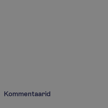
konsultandid
aitavad
Sind
meeleldi!
Saada päring
+372 666 8000
Kommentaarid