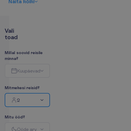
N
ä
i
t
a
k
õ
i
k
i
V
a
l
i
t
o
a
d
M
i
l
l
a
l
s
o
o
v
i
d
r
e
i
s
i
l
e
m
i
n
n
a
?
K
u
u
p
ä
e
v
a
d
M
i
t
m
e
k
e
s
i
r
e
i
s
i
d
?
2
M
i
t
u
ö
ö
d
?
Ö
ö
d
e
a
r
v