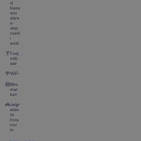
d
bass
eini
ääre
s-
dep
osiid
i
eest
Fuaj
eeb
aar
WiFi
Mini
mar
ket
Jalgr
atas
te
hoiu
ruu
m