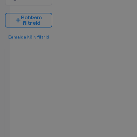
R
o
h
k
e
m
f
i
l
t
r
e
i
d
E
e
m
a
l
d
a
k
õ
i
k
f
i
l
t
r
i
d
Standard
Room
2
BB
7 ööd, 
17.10.2026
 - 
24.10.2026
1001.22
K
o
k
k
u
:
€/reisija
K
o
k
k
u
2002.44
€/pakett
L
e
n
n
u
i
n
f
o
B
r
o
n
e
e
r
i