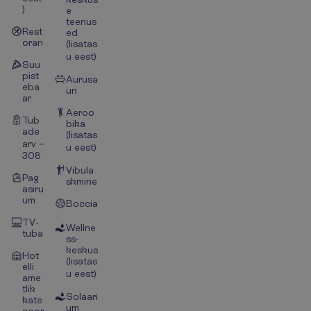
)
e
teenus
Rest
ed
oran
(lisatas
u eest)
Suu
pist
Aurusa
eba
un
ar
Aeroo
Tub
bika
ade
(lisatas
arv –
u eest)
308
Vibula
Pag
skmine
asiru
um
Boccia
TV-
Wellne
tuba
ss-
keskus
Hot
(lisatas
elli
u eest)
ame
tlik
Solaari
kate
um