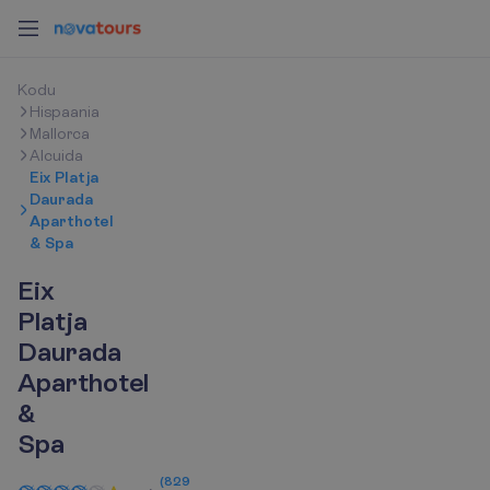
K
o
d
u
Hispaania
Mallorca
Alcuida
Eix Platja
Daurada
Aparthotel
& Spa
Eix
Platja
Daurada
Aparthotel
&
Spa
(
829