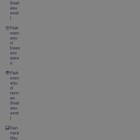
(lisat
asu
eest
)
Päik
esev
arju
d
bass
eini
ääre
s
Päik
esev
arju
d
rann
as
(lisat
asu
eest
)
Ran
narä
tiku