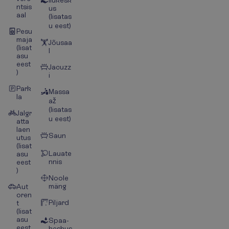
Ilukesk
ntsis
us
aal
(lisatas
u eest)
Pesu
maja
Jõusaa
(lisat
l
asu
eest
Jacuzz
)
i
Park
Massa
la
až
(lisatas
Jalgr
u eest)
atta
laen
Saun
utus
(lisat
Lauate
asu
nnis
eest
)
Noole
mäng
Aut
oren
Piljard
t
(lisat
asu
Spaa-
eest
keskus