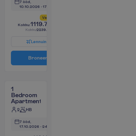
7 ööd, 
10.10.2026
 - 
17.10.2026
V
a
i
d
4
a
l
l
e
s
!
1119.77
K
o
k
k
u
:
€/reisija
K
o
k
k
u
2239.53
€/pakett
L
e
n
n
u
i
n
f
o
B
r
o
n
e
e
r
i
1
Bedroom
Apartment
2
HB
7 ööd, 
17.10.2026
 - 
24.10.2026