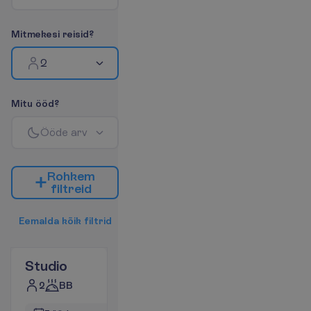
M
i
t
m
e
k
e
s
i
r
e
i
s
i
d
?
2
M
i
t
u
ö
ö
d
?
Ö
ö
d
e
a
r
v
R
o
h
k
e
m
f
i
l
t
r
e
i
d
E
e
m
a
l
d
a
k
õ
i
k
f
i
l
t
r
i
d
Studio
2
BB