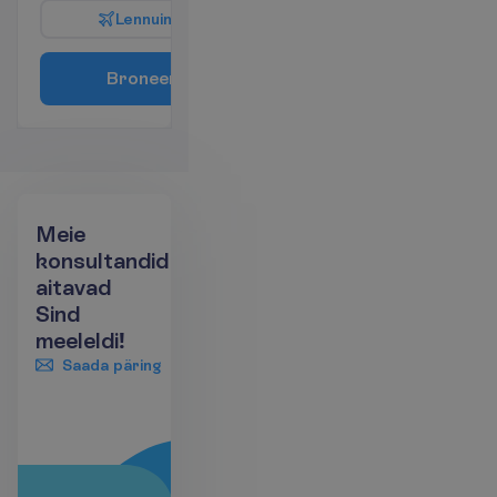
L
e
n
n
u
i
n
f
o
B
r
o
n
e
e
r
i
Meie
konsultandid
aitavad
Sind
meeleldi!
Saada päring
+372 666 8000