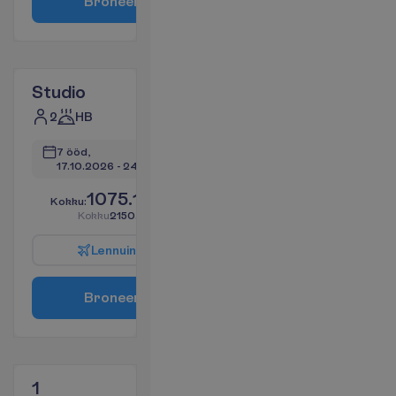
B
r
o
n
e
e
r
i
Studio
2
HB
7 ööd, 
17.10.2026
 - 
24.10.2026
1075.19
K
o
k
k
u
:
€/reisija
K
o
k
k
u
2150.38
€/pakett
L
e
n
n
u
i
n
f
o
B
r
o
n
e
e
r
i
1