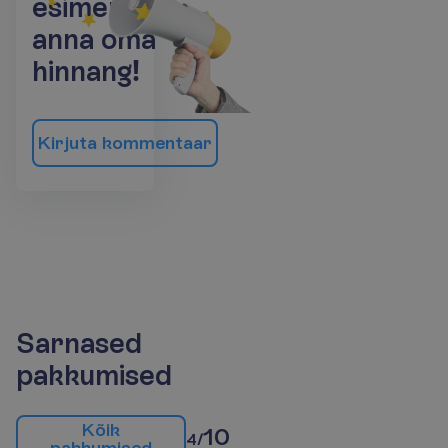
e
s
i
m
e
n
e
j
a
a
n
n
a
o
m
a
h
i
n
n
a
n
g
!
K
i
r
j
u
t
a
k
o
m
m
e
n
t
a
a
r
Sarnased
pakkumised
K
õ
i
k
10
4/
p
a
k
k
u
m
i
s
e
d