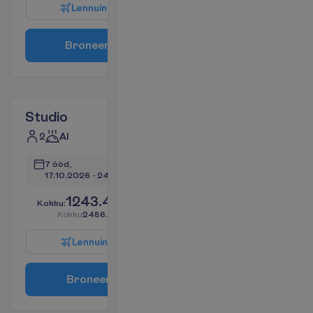
L
e
n
n
u
i
n
f
o
B
r
o
n
e
e
r
i
Studio
2
AI
7 ööd, 
17.10.2026
 - 
24.10.2026
1243.47
K
o
k
k
u
:
€/reisija
K
o
k
k
u
2486.94
€/pakett
L
e
n
n
u
i
n
f
o
B
r
o
n
e
e
r
i