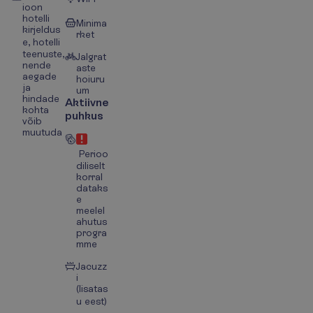
ioon
hotelli
Minima
kirjeldus
rket
e, hotelli
teenuste,
Jalgrat
nende
aste
aegade
hoiuru
ja
um
hindade
Aktiivne
kohta
puhkus
võib
muutuda
Perioo
diliselt
korral
dataks
e
meelel
ahutus
progra
mme
Jacuzz
i
(lisatas
u eest)