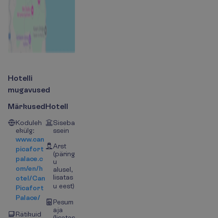
H
o
t
e
l
l
i
m
u
g
a
v
u
s
e
d
Märkused
Hotell
Koduleh
Siseba
ekülg:
ssein
www.can
Arst
picafort
(päring
palace.c
u
om/en/h
alusel,
lisatas
otel/Can
u eest)
Picafort
Palace/
Pesum
aja
Rätikuid
(lisatas