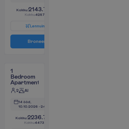
2143.73
K
o
k
k
u
:
€/reisija
K
o
k
k
u
4287.45
€/pakett
L
e
n
n
u
i
n
f
o
B
r
o
n
e
e
r
i
1
Bedroom
Apartment
2
AI
14 ööd, 
10.10.2026
 - 
24.10.2026
2236.74
K
o
k
k
u
:
€/reisija
K
o
k
k
u
4473.49
€/pakett