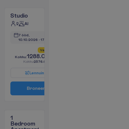
Studio
2
AI
7 ööd, 
10.10.2026
 - 
17.10.2026
V
a
i
d
4
a
l
l
e
s
!
1288.05
K
o
k
k
u
:
€/reisija
K
o
k
k
u
2576.09
€/pakett
L
e
n
n
u
i
n
f
o
B
r
o
n
e
e
r
i
1
Bedroom