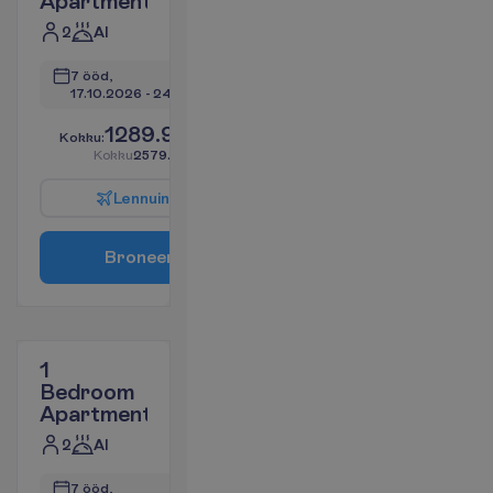
Apartment
2
AI
7 ööd, 
17.10.2026
 - 
24.10.2026
1289.99
K
o
k
k
u
:
€/reisija
K
o
k
k
u
2579.97
€/pakett
L
e
n
n
u
i
n
f
o
B
r
o
n
e
e
r
i
1
Bedroom
Apartment
2
AI
7 ööd, 