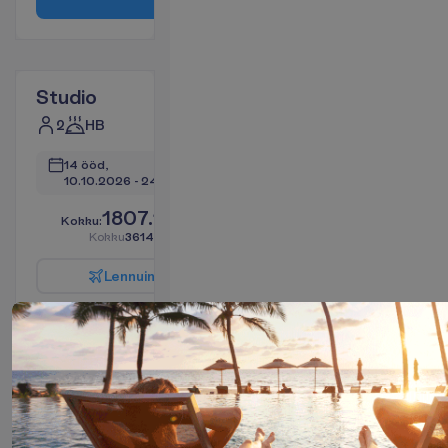
Studio
2
HB
14 ööd, 
10.10.2026
 - 
24.10.2026
1807.17
K
o
k
k
u
:
€/reisija
K
o
k
k
u
3614.34
€/pakett
L
e
n
n
u
i
n
f
o
B
r
o
n
e
e
r
i
1