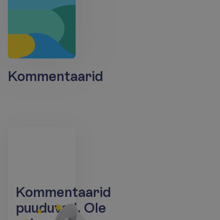
Kommentaarid
K
o
m
m
e
n
t
a
a
r
i
d
p
u
u
d
u
v
a
d
.
O
l
e