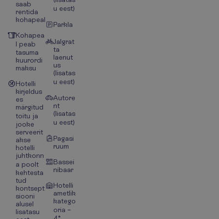
saab
u eest)
rentida
kohapeal
Parkla
Kohapea
Jalgrat
l peab
ta
tasuma
laenut
kuurordi
us
maksu
(lisatas
u eest)
Hotelli
kirjeldus
Autore
es
nt
märgitud
(lisatas
toitu ja
u eest)
jooke
serveerit
Pagasi
akse
ruum
hotelli
juhtkonn
Bassei
a poolt
nibaar
kehtesta
tud
Hotelli
kontsept
ametlik
siooni
katego
alusel
oria –
lisatasu
4*