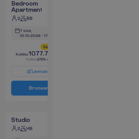
Bedroom
Apartment
2
BB
7 ööd, 
10.10.2026
 - 
17.10.2026
V
a
i
d
4
a
l
l
e
s
!
1077.70
K
o
k
k
u
:
€/reisija
K
o
k
k
u
2155.40
€/pakett
L
e
n
n
u
i
n
f
o
B
r
o
n
e
e
r
i
Studio
2
HB