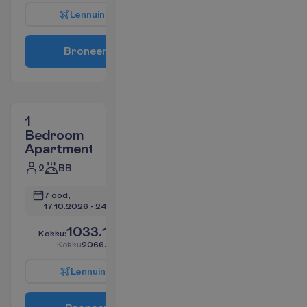
L
e
n
n
u
i
n
f
o
B
r
o
n
e
e
r
i
1
Bedroom
Apartment
2
BB
7 ööd, 
17.10.2026
 - 
24.10.2026
1033.14
K
o
k
k
u
:
€/reisija
K
o
k
k
u
2066.28
€/pakett
L
e
n
n
u
i
n
f
o