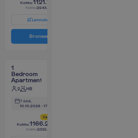
1121.71
K
o
k
k
u
:
€/reisija
K
o
k
k
u
2243.42
€/pakett
L
e
n
n
u
i
n
f
o
B
r
o
n
e
e
r
i
1
Bedroom
Apartment
2
HB
7 ööd, 
10.10.2026
 - 
17.10.2026
V
a
i
d
4
a
l
l
e
s
!
1166.27
K
o
k
k
u
:
€/reisija
K
o
k
k
u
2332.53
€/pakett