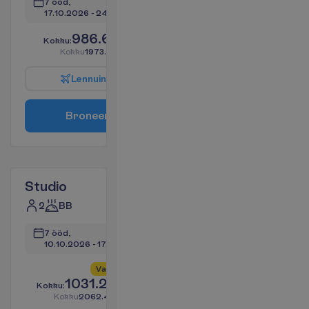
7 ööd, 
17.10.2026
 - 
24.10.2026
986.62
K
o
k
k
u
:
€/reisija
K
o
k
k
u
1973.24
€/pakett
L
e
n
n
u
i
n
f
o
B
r
o
n
e
e
r
i
Studio
2
BB
7 ööd, 
10.10.2026
 - 
17.10.2026
V
a
i
d
4
a
l
l
e
s
!
1031.20
K
o
k
k
u
:
€/reisija
K
o
k
k
u
2062.40
€/pakett