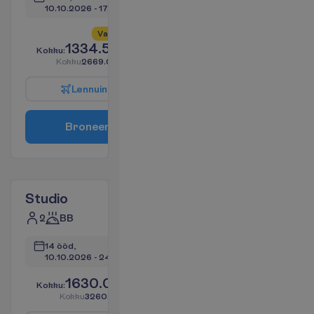
10.10.2026
 - 
17.10.2026
V
a
i
d
4
a
l
l
e
s
!
1334.55
K
o
k
k
u
:
€/reisija
K
o
k
k
u
2669.09
€/pakett
L
e
n
n
u
i
n
f
o
B
r
o
n
e
e
r
i
Studio
2
BB
14 ööd, 
10.10.2026
 - 
24.10.2026
1630.04
K
o
k
k
u
:
€/reisija
K
o
k
k
u
3260.07
€/pakett