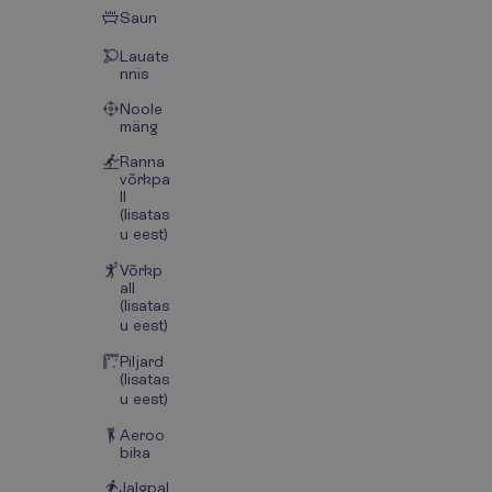
Saun
Lauate
nnis
Noole
mäng
Ranna
võrkpa
ll
(lisatas
u eest)
Võrkp
all
(lisatas
u eest)
Piljard
(lisatas
u eest)
Aeroo
bika
Jalgpal