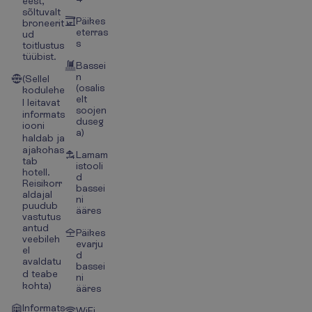
eest,
sõltuvalt
Päikes
broneerit
eterras
ud
s
toitlustus
tüübist.
Bassei
n
(Sellel
(osalis
kodulehe
elt
l leitavat
soojen
informats
duseg
iooni
a)
haldab ja
ajakohas
Lamam
tab
istooli
hotell.
d
Reisikorr
bassei
aldajal
ni
puudub
ääres
vastutus
antud
Päikes
veebileh
evarju
el
d
avaldatu
bassei
d teabe
ni
kohta)
ääres
Informats
WiFi