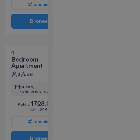
L
e
n
n
u
i
n
f
o
B
r
o
n
e
e
r
i
1
Bedroom
Apartment
2
BB
14 ööd, 
10.10.2026
 - 
24.10.2026
1723.05
K
o
k
k
u
:
€/reisija
K
o
k
k
u
3446.11
€/pakett
L
e
n
n
u
i
n
f
o
B
r
o
n
e
e
r
i