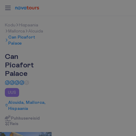
K
o
d
u
Hispaania
Mallorca
Alcuida
Can Picafort
Palace
Can
Picafort
Palace
UUS
Alcuida, Mallorca,
Hispaania
Puhkusereisid
R
e
i
s