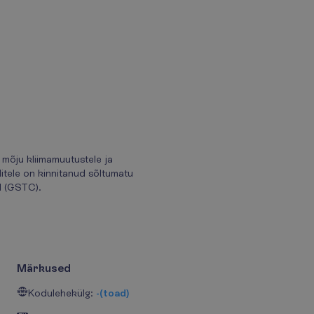
mõju kliimamuutustele ja
itele on kinnitanud sõltumatu
l (GSTC).
Märkused
Kodulehekülg:
-(toad)