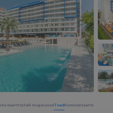
o
h
a
k
a
a
r
t
H
o
t
e
l
l
i
m
u
g
a
v
u
s
e
d
T
o
a
d
Kommentaarid