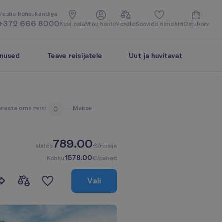
V
e
s
t
l
e
k
o
n
s
u
l
t
a
n
d
i
g
a
+372 666 8000
K
u
s
t
o
s
t
a
M
i
n
u
k
o
n
t
o
V
õ
r
d
l
e
S
o
o
v
i
d
e
n
i
m
e
k
i
r
i
O
s
t
u
k
o
r
v
enused
Teave reisijatele
Uut ja huvitavat
ä
r
a
s
t
a
o
m
a
r
e
i
s
i
M
a
k
s
e
3
789.00
a
l
a
t
e
s
€/reisija
1578.00
K
o
k
k
u
€/pakett
V
a
l
i