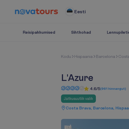
Eesti
Reisipakkumised
Sihtkohad
Lennupileti
K
o
d
u
Hispaania
Barcelona
Cost
L'Azure
4.6/5
(
961
hinnangut
)
Jätkusuutlik valik
Costa Brava, Barcelona, Hispaa