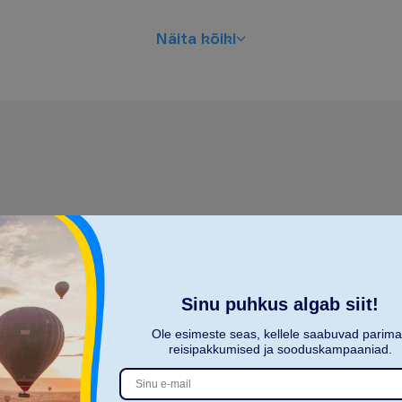
N
ä
i
t
a
k
õ
i
k
i
M
i
t
m
e
k
e
s
i
r
e
i
s
i
d
?
2
Sinu puhkus algab siit!
Ole esimeste seas, kellele saabuvad parim
R
o
h
k
reisipakkumised ja sooduskampaaniad.
E
e
m
a
l
d