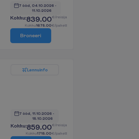
7 ööd, 
04.10.2026
 - 
11.10.2026
K
o
k
k
u
:
839.00
€/reisija
K
o
k
k
u
1678.00
€/pakett
B
r
o
n
e
e
r
i
L
e
n
n
u
i
n
f
o
7 ööd, 
11.10.2026
 - 
18.10.2026
K
o
k
k
u
:
859.00
€/reisija
K
o
k
k
u
1718.00
€/pakett