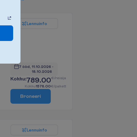
L
e
n
n
u
i
n
f
o
7 ööd, 
11.10.2026
 - 
18.10.2026
K
o
k
k
u
:
789.00
€/reisija
K
o
k
k
u
1578.00
€/pakett
B
r
o
n
e
e
r
i
L
e
n
n
u
i
n
f
o