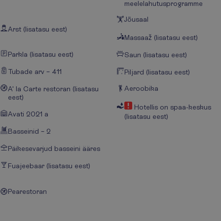
meelelahutusprogramme
Jõusaal
Arst (lisatasu eest)
Massaaž (lisatasu eest)
Parkla (lisatasu eest)
Saun (lisatasu eest)
Tubade arv – 411
Piljard (lisatasu eest)
Aeroobika
A' la Carte restoran (lisatasu
eest)
Hotellis on spaa-keskus
Avati 2021 a
(lisatasu eest)
Basseinid – 2
Päikesevarjud basseini ääres
Fuajeebaar (lisatasu eest)
Pearestoran