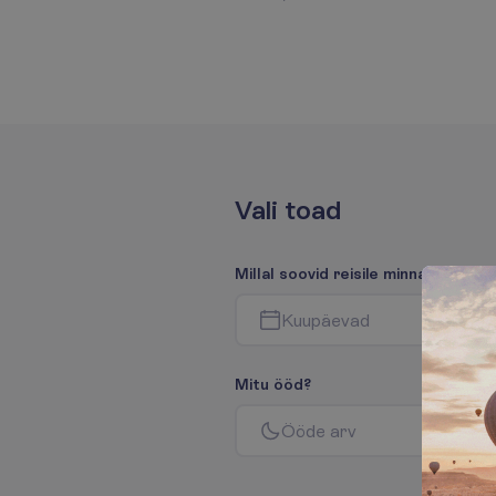
V
a
l
i
t
o
a
d
M
i
l
l
a
l
s
o
o
v
i
d
r
e
i
s
i
l
e
m
i
n
n
a
?
K
u
u
p
ä
e
v
a
d
M
i
t
u
ö
ö
d
?
Ö
ö
d
e
a
r
v