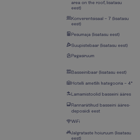
area on the roof, lisatasu
eest)
Konverentsisaal – 7 (lisatasu
eest)
Pesumaja (lisatasu eest)
Suupistebaar (lisatasu eest)
Pagasiruum
Basseinibaar (lisatasu eest)
Hotelli ametlik kategooria – 4*
Lamamistoolid basseini ääres
Rannarätikud basseini ääres-
deposiidi eest
WiFi
Jalgrataste hoiuruum (lisatasu
eest)