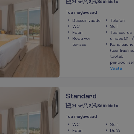
2
Söökideta
21 m²
T
o
a
m
u
g
a
v
u
s
e
d
Basseinivaade
Telefon
WC
Seif
Föön
Toa suurus
Rõdu või
umbes 21 m
terrass
Konditsione
(tsentraalne,
töötab
perioodilisel
V
a
a
t
a
Standard
2
Söökideta
21 m²
T
o
a
m
u
g
a
v
u
s
e
d
WC
Seif
Föön
Dušš