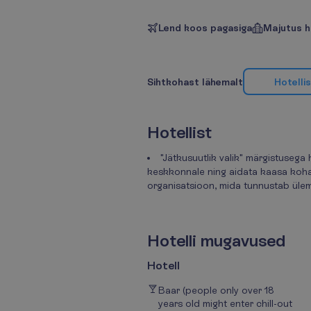
Lend koos pagasiga
Majutus h
H
o
t
e
l
l
i
s
S
i
h
t
k
o
h
a
s
t
l
ä
h
e
m
a
l
t
H
o
t
e
l
l
i
s
t
"Jätkusuutlik valik" märgistuseg
keskkonnale ning aidata kaasa kohal
organisatsioon, mida tunnustab üle
H
o
t
e
l
l
i
m
u
g
a
v
u
s
e
d
Hotell
Baar (people only over 18
years old might enter chill-out