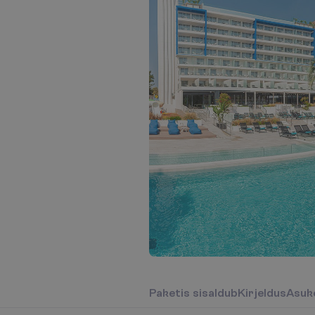
P
a
k
e
t
i
s
s
i
s
a
l
d
u
b
K
i
r
j
e
l
d
u
s
A
s
u
k