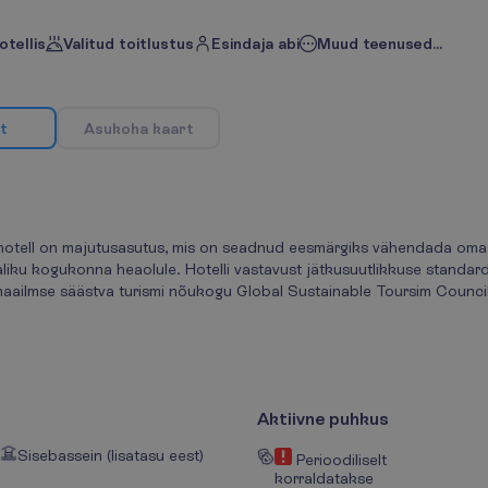
otellis
Valitud toitlustus
Esindaja abi
Muud teenused...
t
A
s
u
k
o
h
a
k
a
a
r
t
a hotell on majutusasutus, mis on seadnud eesmärgiks vähendada oma 
iku kogukonna heaolule. Hotelli vastavust jätkusuutlikkuse standard
maailmse säästva turismi nõukogu Global Sustainable Toursim Counci
Aktiivne puhkus
Sisebassein (lisatasu eest)
Perioodiliselt
korraldatakse