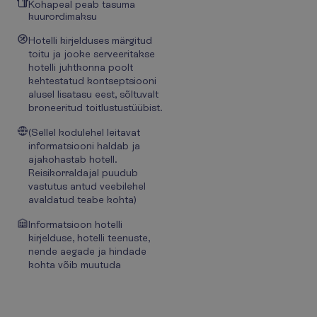
Kohapeal peab tasuma
kuurordimaksu
Hotelli kirjelduses märgitud
toitu ja jooke serveeritakse
hotelli juhtkonna poolt
kehtestatud kontseptsiooni
alusel lisatasu eest, sõltuvalt
broneeritud toitlustustüübist.
(Sellel kodulehel leitavat
informatsiooni haldab ja
ajakohastab hotell.
Reisikorraldajal puudub
vastutus antud veebilehel
avaldatud teabe kohta)
Informatsioon hotelli
kirjelduse, hotelli teenuste,
nende aegade ja hindade
kohta võib muutuda