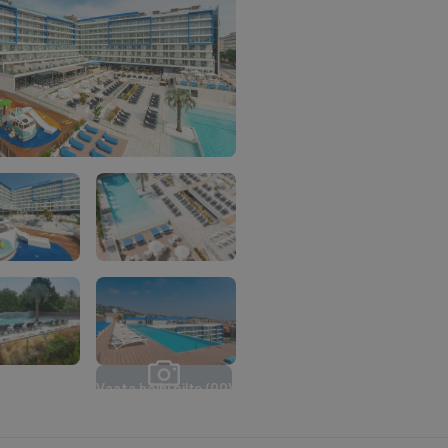
V
a
a
t
a
k
õ
i
k
i
p
i
l
t
e
(
2
2
)