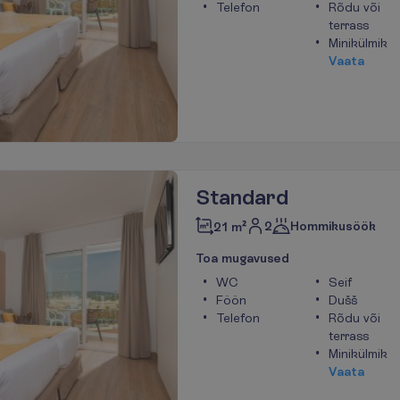
Telefon
Rõdu või
terrass
Minikülmik
V
a
a
t
a
Standard
2
Hommikusöök
21 m²
T
o
a
m
u
g
a
v
u
s
e
d
WC
Seif
Föön
Dušš
Telefon
Rõdu või
terrass
Minikülmik
V
a
a
t
a