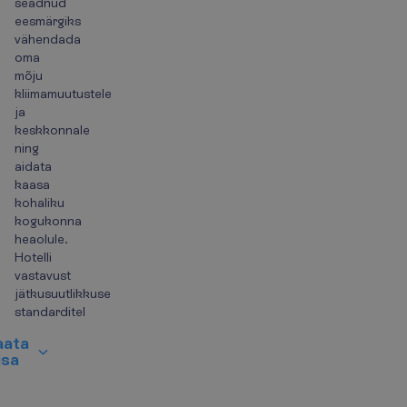
seadnud
eesmärgiks
vähendada
oma
mõju
kliimamuutustele
ja
keskkonnale
ning
aidata
kaasa
kohaliku
kogukonna
heaolule.
Hotelli
vastavust
jätkusuutlikkuse
standarditel
a
a
t
a
i
s
a