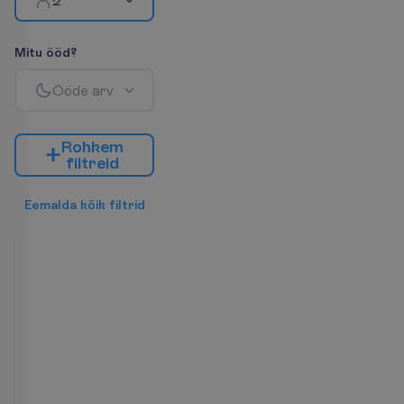
2
M
i
t
u
ö
ö
d
?
Ö
ö
d
e
a
r
v
R
o
h
k
e
m
f
i
l
t
r
e
i
d
E
e
m
a
l
d
a
k
õ
i
k
f
i
l
t
r
i
d
Classic
tuba
2
Söökideta
30 m²
T
o
a
m
u
g
a
v
u
s
e
d
WC
Seif
Föön
Toa suurus