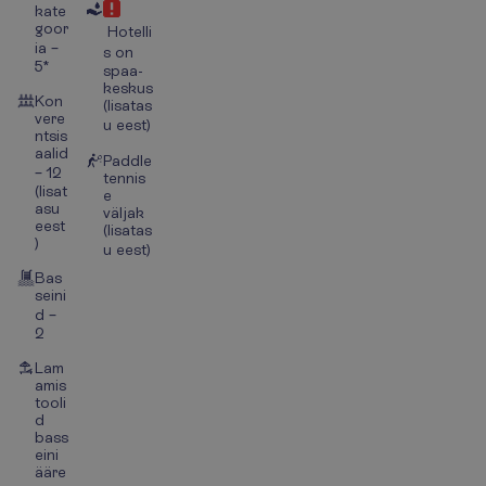
kate
goor
Hotelli
ia –
s on
5*
spaa-
keskus
Kon
(lisatas
vere
u eest)
ntsis
aalid
Paddle
– 12
tennis
(lisat
e
asu
väljak
eest
(lisatas
)
u eest)
Bas
seini
d –
2
Lam
amis
tooli
d
bass
eini
ääre