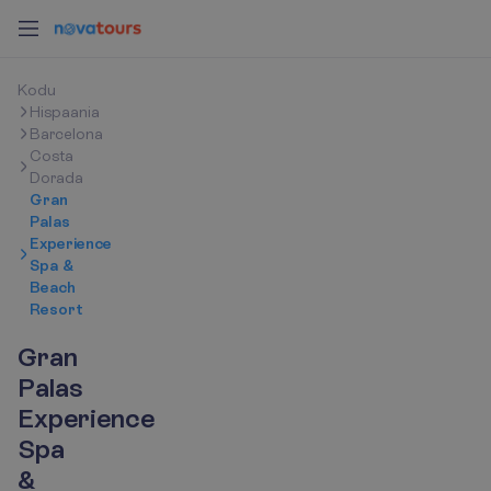
K
o
d
u
Hispaania
Barcelona
Costa
Dorada
Gran
Palas
Experience
Spa &
Beach
Resort
Gran
Palas
Experience
Spa
&