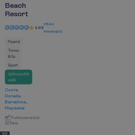
Beach
Resort
(
1544
3.3/5
hinnangut
)
Paarid
Tervis
& Ilu
Sport
Jätkusuutlik
valik
Costa
Dorada,
Barcelona,
Hispaania
Puhkusereisid
R
e
i
s