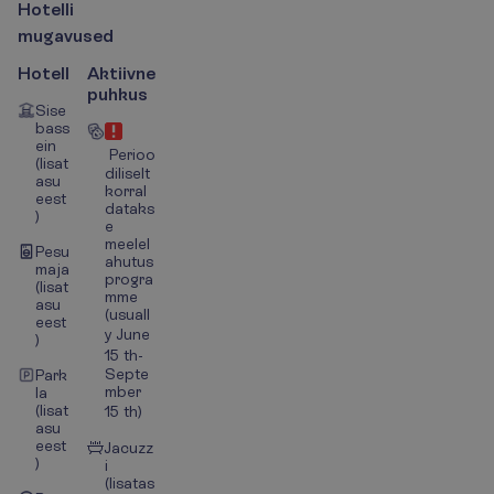
H
o
t
e
l
l
i
m
u
g
a
v
u
s
e
d
Hotell
Aktiivne
puhkus
Sise
bass
ein
Perioo
(lisat
diliselt
asu
korral
eest
dataks
)
e
meelel
Pesu
ahutus
maja
progra
(lisat
mme
asu
(usuall
eest
y June
)
15 th-
Septe
Park
mber
la
(lisat
15 th)
asu
eest
Jacuzz
)
i
(lisatas