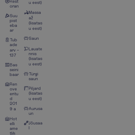
Rest
u eest)
oran
Massa
Suu
až
pist
(lisatas
eba
u eest)
ar
Saun
Tub
ade
Lauate
arv –
nnis
137
(lisatas
u eest)
Bas
seini
Türgi
baar
saun
Ren
Piljard
ove
(lisatas
eritu
d
u eest)
201
Aurusa
9 a
un
Hot
Jõusaa
elli
l
ame
tlik