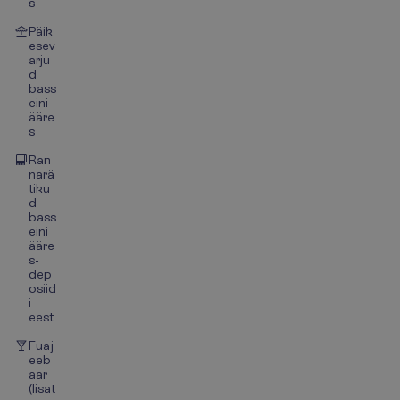
s
Päik
esev
arju
d
bass
eini
ääre
s
Ran
narä
tiku
d
bass
eini
ääre
s-
dep
osiid
i
eest
Fuaj
eeb
aar
(lisat