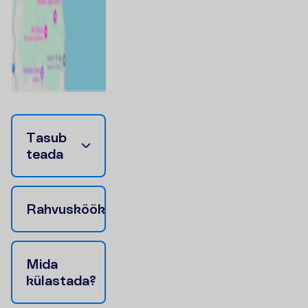
T
a
s
u
b
t
e
a
d
a
R
a
h
v
u
s
k
ö
ö
k
M
i
d
a
k
ü
l
a
s
t
a
d
a
?