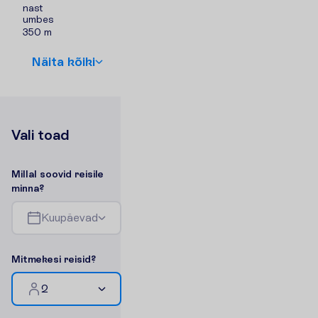
nast
umbes
350 m
N
ä
i
t
a
k
õ
i
k
i
V
a
l
i
t
o
a
d
M
i
l
l
a
l
s
o
o
v
i
d
r
e
i
s
i
l
e
m
i
n
n
a
?
K
u
u
p
ä
e
v
a
d
M
i
t
m
e
k
e
s
i
r
e
i
s
i
d
?
2