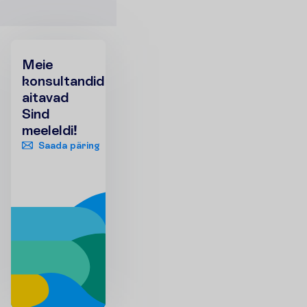
Meie
konsultandid
aitavad
Sind
meeleldi!
Saada päring
+372 666 8000