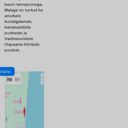
kauni rannajoonega.
Malaga on tuntud ka
arvukate
kunstigaleriide,
karismaatiliste
poekeste ja
traditsiooniliste
Hispaania kõrtside
poolest.
V
a
a
t
a