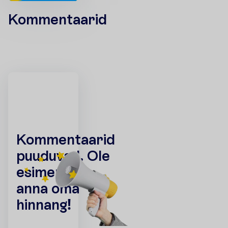
Kommentaarid
K
o
m
m
e
n
t
a
a
r
i
d
p
u
u
d
u
v
a
d
.
O
l
e
e
s
i
m
e
n
e
j
a
a
n
n
a
o
m
a
h
i
n
n
a
n
g
!