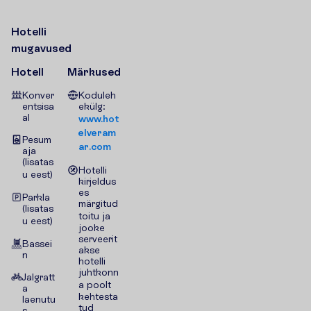
H
o
t
e
l
l
i
m
u
g
a
v
u
s
e
d
Hotell
Märkused
Konver
Koduleh
entsisa
ekülg:
al
www.hot
elveram
Pesum
ar.com
aja
(lisatas
Hotelli
u eest)
kirjeldus
es
Parkla
märgitud
(lisatas
toitu ja
u eest)
jooke
serveerit
Bassei
akse
n
hotelli
juhtkonn
Jalgratt
a poolt
a
kehtesta
laenutu
tud
s