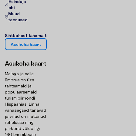
Esindaja
abi
Muud
teenused...
S
i
h
t
k
o
h
a
s
t
l
ä
h
e
m
a
l
t
A
s
u
k
o
h
a
k
a
a
r
t
A
s
u
k
o
h
a
k
a
a
r
t
Malaga ja selle
ümbrus on üks
tähtsamaid ja
populaarsemaid
turismipiirkondi
Hispaanias. Linna
vanaaegsed tänavad
ja villad on mattunud
rohelusse ning
piirkond võlub ligi
160 km pikkuse