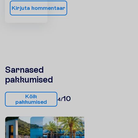
K
i
r
j
u
t
a
k
o
m
m
e
n
t
a
a
r
Sarnased
pakkumised
K
õ
i
k
10
4/
p
a
k
k
u
m
i
s
e
d