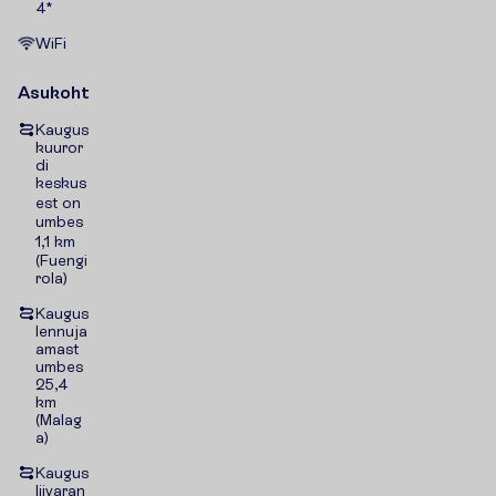
4*
WiFi
Asukoht
Kaugus
kuuror
di
keskus
est on
umbes
1,1 km
(Fuengi
rola)
Kaugus
lennuja
amast
umbes
25,4
km
(Malag
a)
Kaugus
liivaran