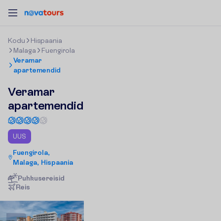
K
o
d
u
Hispaania
Malaga
Fuengirola
Veramar
apartemendid
Veramar
apartemendid
UUS
Fuengirola,
Malaga, Hispaania
Puhkusereisid
R
e
i
s