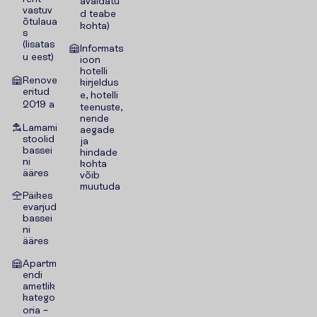
avaldatu
vastuv
d teabe
õtulaua
kohta)
s
(lisatas
Informats
u eest)
ioon
hotelli
Renove
kirjeldus
eritud
e, hotelli
2019 a
teenuste,
nende
Lamami
aegade
stoolid
ja
bassei
hindade
ni
kohta
ääres
võib
muutuda
Päikes
evarjud
bassei
ni
ääres
Apartm
endi
ametlik
katego
oria –