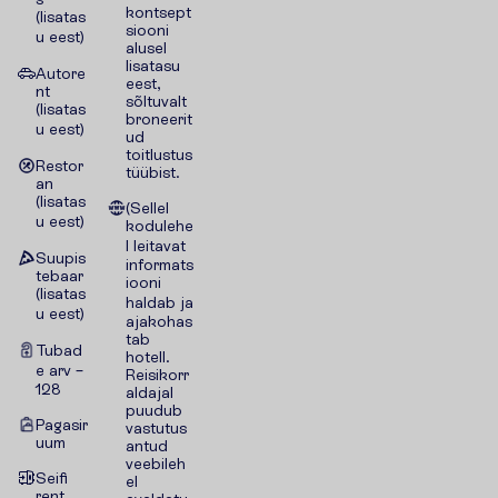
kontsept
(lisatas
siooni
u eest)
alusel
lisatasu
Autore
eest,
nt
sõltuvalt
(lisatas
broneerit
u eest)
ud
toitlustus
Restor
tüübist.
an
(lisatas
(Sellel
u eest)
kodulehe
l leitavat
Suupis
informats
tebaar
iooni
(lisatas
haldab ja
u eest)
ajakohas
tab
Tubad
hotell.
e arv –
Reisikorr
128
aldajal
puudub
Pagasir
vastutus
uum
antud
veebileh
Seifi
el
rent