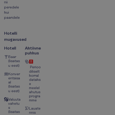
nii
peredele
kui
paaridele
H
o
t
e
l
l
i
m
u
g
a
v
u
s
e
d
Hotell
Aktiivne
puhkus
Baar
(lisatas
u eest)
Perioo
diliselt
Konver
korral
entsisa
dataks
al
e
(lisatas
meelel
u eest)
ahutus
progra
Valuuta
mme
vahetu
s
Lauate
(lisatas
nnis