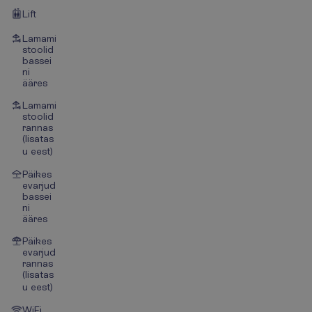
Lift
Lamami
stoolid
bassei
ni
ääres
Lamami
stoolid
rannas
(lisatas
u eest)
Päikes
evarjud
bassei
ni
ääres
Päikes
evarjud
rannas
(lisatas
u eest)
WiFi