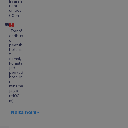
liivaran
nast
umbes
60 m
Transf
eeribus
s
peatub
hotellis
t
eemal,
külasta
jad
peavad
hotellin
i
minema
jalgsi
(~100
m)
N
ä
i
t
a
k
õ
i
k
i