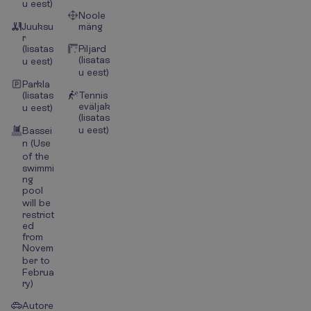
u eest)
Noole
Juuksu
mäng
r
(lisatas
Piljard
(lisatas
u eest)
u eest)
Parkla
(lisatas
Tennis
eväljak
u eest)
(lisatas
u eest)
Bassei
n (Use
of the
swimmi
ng
pool
will be
restrict
ed
from
Novem
ber to
Februa
ry)
Autore