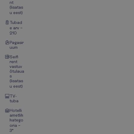
nt
(lisatas
u eest)
Tubad
e arv –
210
Pagasir
uum
Seifi
rent
vastuv
õtulaua
s
(lisatas
u eest)
TV-
tuba
Hotelli
ametlik
katego
oria –
3*