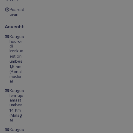
Pearest
oran
Asukoht
Kaugus
kuuror
di
keskus
est on
umbes
1,6 km
(Benal
maden
a)
Kaugus
lennuja
amast
umbes
14 km
(Malag
a)
Kaugus