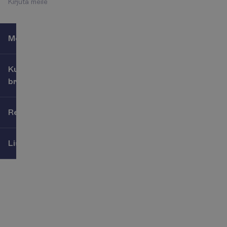
K
i
r
j
u
t
a
m
e
i
l
e
Meist
Kuidas reisi
broneerida?
Reisijatele
Lisateenused
J
ä
l
g
i
m
e
i
d
s
o
t
s
i
a
a
l
m
e
e
d
i
a
s
!