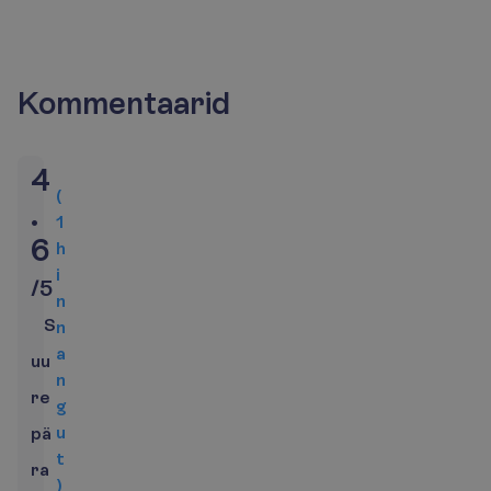
Kommentaarid
4
(
.
1
6
h
i
/
5
n
S
n
a
uu
n
re
g
u
pä
t
ra
)