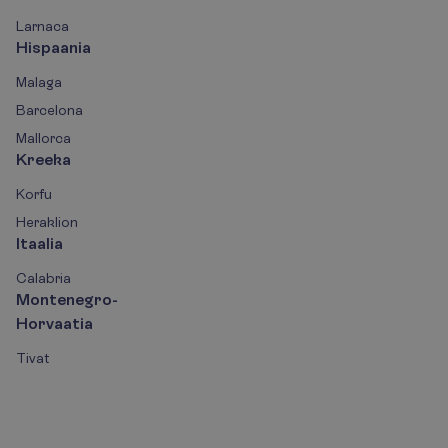
Larnaca
Hispaania
Malaga
Barcelona
Mallorca
Kreeka
Korfu
Heraklion
Itaalia
Calabria
Montenegro-
Horvaatia
Tivat
L
i
i
t
u
p
a
r
i
m
a
t
e
p
a
k
k
u
m
i
s
t
e
t
e
l
l
i
m
u
s
e
g
a
!