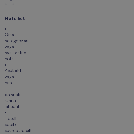
H
o
t
e
l
l
i
s
t
Oma
kategoorias
väga
kvaliteetne
hotell
Asukoht
väga
hea
-
paikneb
ranna
lähedal
Hotell
sobib
suurepäraselt