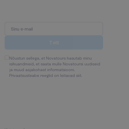
O
l
e
e
s
i
m
e
n
e
,
k
e
s
s
a
a
b
o
s
a
p
a
r
i
m
a
t
e
s
t
p
a
k
k
u
m
i
s
t
e
s
t
j
a
s
o
o
d
u
s
t
u
s
t
e
s
t
!
T
e
l
l
i
Nõustun sellega, et Novatours kasutab minu
isikuandmeid, et saata mulle Novatoursi uudiseid
ja muud asjakohast informatsiooni.
Privaatsusteabe reeglid on leitavad siit
.
H
o
i
a
m
e
ü
h
e
n
d
u
s
t
!
K
o
n
t
a
k
t
i
d
:
Esmaspäev - Reede 09:00
- 18:00
+372 666 8000