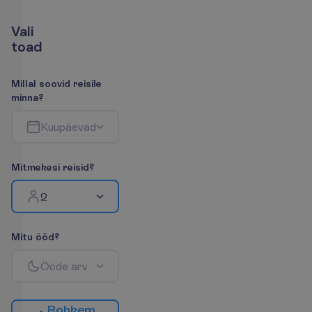
V
a
l
i
t
o
a
d
M
i
l
l
a
l
s
o
o
v
i
d
r
e
i
s
i
l
e
m
i
n
n
a
?
K
u
u
p
ä
e
v
a
d
M
i
t
m
e
k
e
s
i
r
e
i
s
i
d
?
2
M
i
t
u
ö
ö
d
?
Ö
ö
d
e
a
r
v
R
o
h
k
e
m