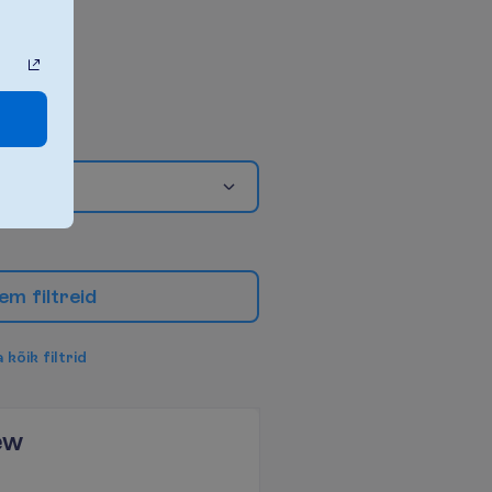
e
m
f
i
l
t
r
e
i
d
a
k
õ
i
k
f
i
l
t
r
i
d
ew