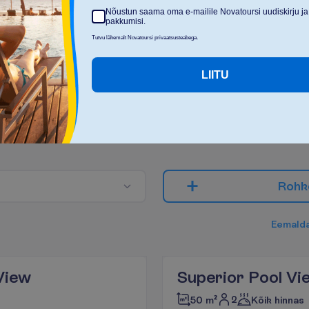
Nõustun saama oma e-mailile Novatoursi uudiskirju ja
pakkumisi.
Tutvu lähemalt Novatoursi privaatsusteabega.
LIITU
M
i
t
m
e
k
e
s
i
r
e
i
s
i
d
?
2
R
o
h
k
E
e
m
a
l
d
View
Superior Pool Vi
2
50 m²
Kõik hinnas