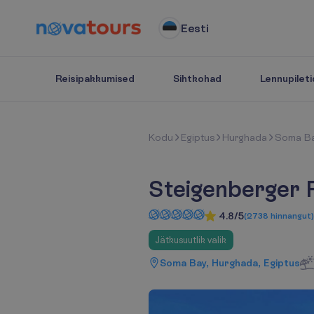
Eesti
Reisipakkumised
Sihtkohad
Lennupileti
K
o
d
u
Egiptus
Hurghada
Soma B
Steigenberger 
4.8/5
(
2738
hinnangut
)
Jätkusuutlik valik
Soma Bay, Hurghada, Egiptus