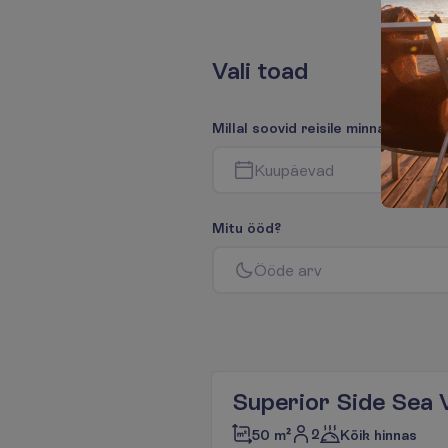
V
a
l
i
t
o
a
d
M
i
l
l
a
l
s
o
o
v
i
d
r
e
i
s
i
l
e
m
i
n
n
a
?
K
u
u
p
ä
e
v
a
d
M
i
t
u
ö
ö
d
?
Ö
ö
d
e
a
r
v
Superior Side Sea 
2
50 m²
Kõik hinnas