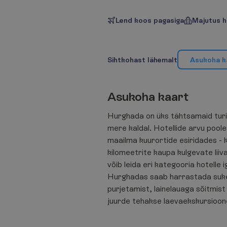
Lend koos pagasiga
Majutus h
S
i
h
t
k
o
h
a
s
t
l
ä
h
e
m
a
l
t
A
s
u
k
o
h
a
k
A
s
u
k
o
h
a
k
a
a
r
t
Hurghada on üks tähtsamaid tur
mere kaldal. Hotellide arvu poo
maailma kuurortide esiridades -
kilomeetrite kaupa kulgevate lii
võib leida eri kategooria hotelle i
Hurghadas saab harrastada suke
purjetamist, lainelauaga sõitmist n
juurde tehakse laevaekskursioon