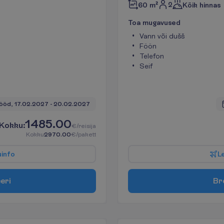
2
60 m²
Kõik hinnas
T
o
a
m
u
g
a
v
u
s
e
d
Vann või dušš
Föön
Telefon
Seif
ööd, 
17.02.2027
 - 
20.02.2027
1485.00
K
o
k
k
u
:
€/reisija
K
o
k
k
u
2970.00
€/pakett
u
i
n
f
o
L
e
e
r
i
B
r