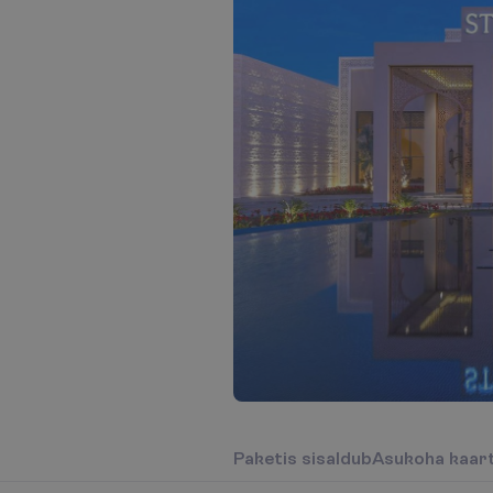
P
a
k
e
t
i
s
s
i
s
a
l
d
u
b
A
s
u
k
o
h
a
k
a
a
r