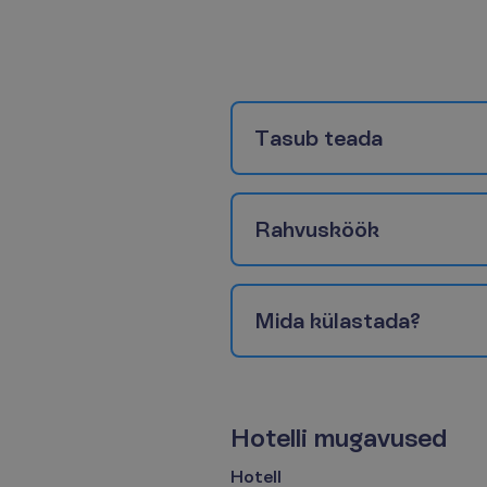
T
a
s
u
b
t
e
a
d
a
R
a
h
v
u
s
k
ö
ö
k
M
i
d
a
k
ü
l
a
s
t
a
d
a
?
H
o
t
e
l
l
i
m
u
g
a
v
u
s
e
d
Hotell