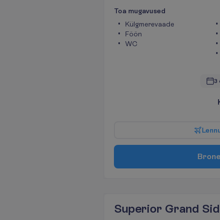
T
o
a
m
u
g
a
v
u
s
e
d
Külgmerevaade
Föön
WC
3 
L
e
n
n
B
r
o
n
Superior Grand Sid