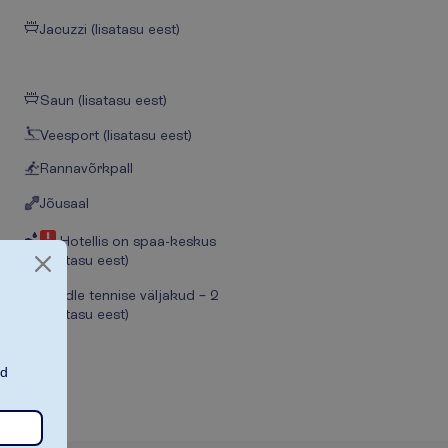
Jacuzzi (lisatasu eest)
Saun (lisatasu eest)
Veesport (lisatasu eest)
Rannavõrkpall
Jõusaal
Hotellis on spaa-keskus
(lisatasu eest)
Paddle tennise väljakud – 2
(lisatasu eest)
ad