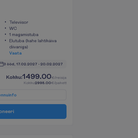
Televiisor
WC
1 magamistuba
Elutuba (kahe lahtikäiva
diivaniga)
V
a
a
t
a
3 ööd, 
17.02.2027
 - 
20.02.2027
1499.00
K
o
k
k
u
:
€/reisija
K
o
k
k
u
2998.00
€/pakett
e
n
n
u
i
n
f
o
o
n
e
e
r
i