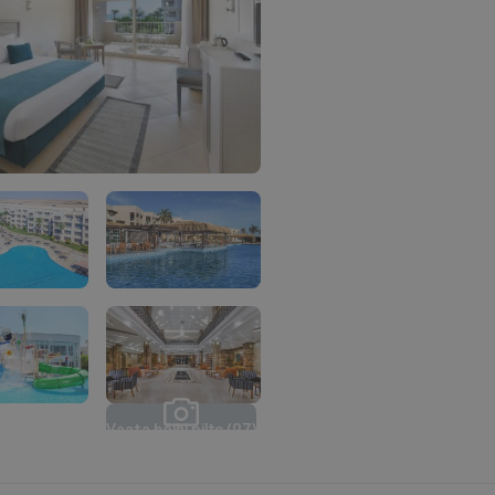
V
a
a
t
a
k
õ
i
k
i
p
i
l
t
e
(
2
7
)