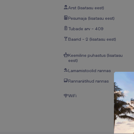
Arst (lisatasu eest)
Pesumaja (lisatasu eest)
Tubade arv – 409
Baarid – 2 (lisatasu eest)
Keemiline puhastus (lisatasu
eest)
Lamamistoolid rannas
Rannarätikud rannas
WiFi