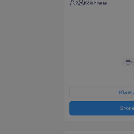
2
Kõik hinnas
3 
L
e
n
n
B
r
o
n