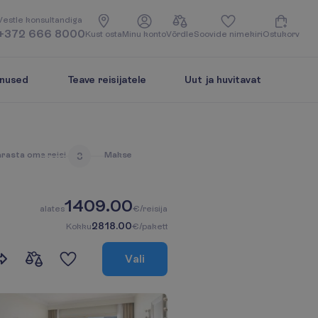
V
e
s
t
l
e
k
o
n
s
u
l
t
a
n
d
i
g
a
+372 666 8000
K
u
s
t
o
s
t
a
M
i
n
u
k
o
n
t
o
V
õ
r
d
l
e
S
o
o
v
i
d
e
n
i
m
e
k
i
r
i
O
s
t
u
k
o
r
v
enused
Teave reisijatele
Uut ja huvitavat
ä
r
a
s
t
a
o
m
a
r
e
i
s
i
M
a
k
s
e
3
1409.00
a
l
a
t
e
s
€/reisija
2818.00
K
o
k
k
u
€/pakett
V
a
l
i