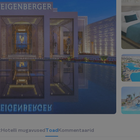
t
H
o
t
e
l
l
i
m
u
g
a
v
u
s
e
d
T
o
a
d
Kommentaarid