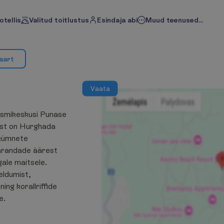
otellis
Valitud toitlustus
Esindaja abi
Muud teenused...
a
a
r
t
V
a
a
t
a
ismikeskusi Punase
lest on Hurghada
 kümnete
varandade äärest
gale maitsele.
ldumist,
ing korallriffide
e.