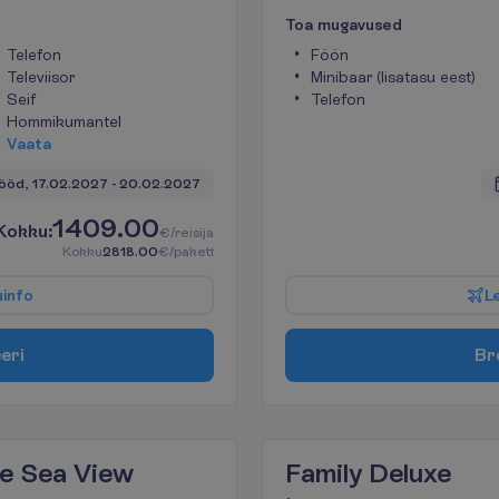
T
o
a
m
u
g
a
v
u
s
e
d
Telefon
Föön
Televiisor
Minibaar (lisatasu eest)
Seif
Telefon
Hommikumantel
V
a
a
t
a
ööd, 
17.02.2027
 - 
20.02.2027
1409.00
K
o
k
k
u
:
€/reisija
K
o
k
k
u
2818.00
€/pakett
u
i
n
f
o
L
e
e
r
i
B
r
e Sea View
Family Deluxe