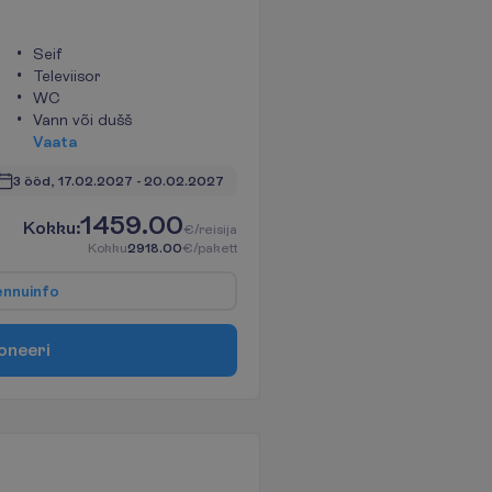
Seif
Televiisor
WC
Vann või dušš
V
a
a
t
a
3 ööd, 
17.02.2027
 - 
20.02.2027
1459.00
K
o
k
k
u
:
€/reisija
K
o
k
k
u
2918.00
€/pakett
e
n
n
u
i
n
f
o
o
n
e
e
r
i