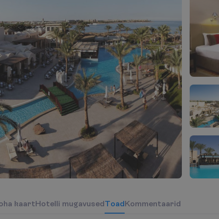
o
h
a
k
a
a
r
t
H
o
t
e
l
l
i
m
u
g
a
v
u
s
e
d
T
o
a
d
Kommentaarid