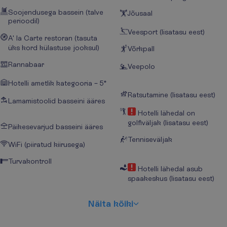
Soojendusega bassein (talve
Jõusaal
perioodil)
Veesport (lisatasu eest)
A' la Carte restoran (tasuta
üks kord külastuse jooksul)
Võrkpall
Rannabaar
Veepolo
Hotelli ametlik kategooria – 5*
Ratsutamine (lisatasu eest)
Lamamistoolid basseini ääres
Hotelli lähedal on
golfiväljak (lisatasu eest)
Päikesevarjud basseini ääres
Tenniseväljak
WiFi (piiratud kiirusega)
Turvakontroll
Hotelli lähedal asub
spaakeskus (lisatasu eest)
N
ä
i
t
a
k
õ
i
k
i