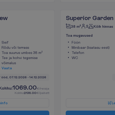
iew
Superior Garden
2
38 m²
Kõik hinnas
T
o
a
m
u
g
a
v
u
s
e
d
Seif
Föön
Rõdu või terrass
Minibaar (lisatasu eest)
Toa suurus umbes 38 m²
Telefon
Tee ja kohvi tegemise
WC
võimalus
V
a
a
t
a
 ööd, 
07.12.2026
 - 
14.12.2026
1069.00
K
o
k
k
u
:
€/reisija
K
o
k
k
u
2138.00
€/pakett
u
i
n
f
o
L