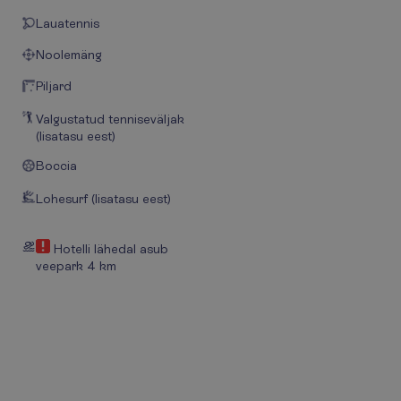
Lauatennis
Noolemäng
Piljard
Valgustatud tenniseväljak
(lisatasu eest)
Boccia
Lohesurf (lisatasu eest)
Hotelli lähedal asub
veepark 4 km