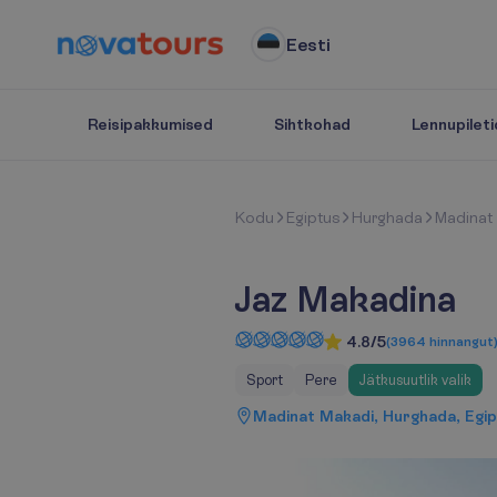
Eesti
Reisipakkumised
Sihtkohad
Lennupileti
K
o
d
u
Egiptus
Hurghada
Madinat
Jaz Makadina
4.8/5
(
3964
hinnangut
Sport
Pere
Jätkusuutlik valik
Madinat Makadi, Hurghada, Egi