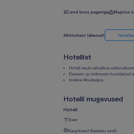
Lend koos pagasiga
Majutus h
H
o
t
e
l
l
i
s
S
i
h
t
k
o
h
a
s
t
l
ä
h
e
m
a
l
t
H
o
t
e
l
l
i
s
t
Hotell asub rahulikus ümbruskonna
Bassein ja ümbruses hooldatud a
Imeline Mividaspa.
H
o
t
e
l
l
i
m
u
g
a
v
u
s
e
d
Hotell
Baar
Kauplused (lisatasu eest)