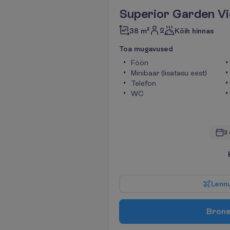
Superior Garden V
2
38 m²
Kõik hinnas
T
o
a
m
u
g
a
v
u
s
e
d
Föön
Minibaar (lisatasu eest)
Telefon
WC
3 
L
e
n
n
B
r
o
n