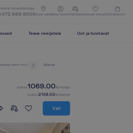
V
e
s
t
l
e
k
o
n
s
u
l
t
a
n
d
i
g
a
+372 666 8000
K
u
s
t
o
s
t
a
M
i
n
u
k
o
n
t
o
V
õ
r
d
l
e
S
o
o
v
i
d
e
n
i
m
e
k
i
r
i
O
s
t
u
k
o
r
v
enused
Teave reisijatele
Uut ja huvitavat
ä
r
a
s
t
a
o
m
a
r
e
i
s
i
M
a
k
s
e
3
1069.00
a
l
a
t
e
s
€/reisija
2138.00
K
o
k
k
u
€/pakett
V
a
l
i