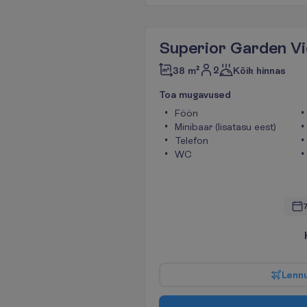
Superior Garden V
2
38 m²
Kõik hinnas
T
o
a
m
u
g
a
v
u
s
e
d
Föön
Minibaar (lisatasu eest)
Telefon
WC
7
L
e
n
n