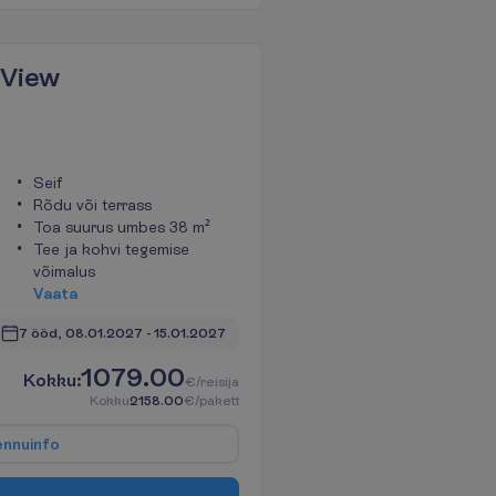
 View
Seif
Rõdu või terrass
Toa suurus umbes 38 m²
Tee ja kohvi tegemise
võimalus
V
a
a
t
a
7 ööd, 
08.01.2027
 - 
15.01.2027
1079.00
K
o
k
k
u
:
€/reisija
K
o
k
k
u
2158.00
€/pakett
e
n
n
u
i
n
f
o