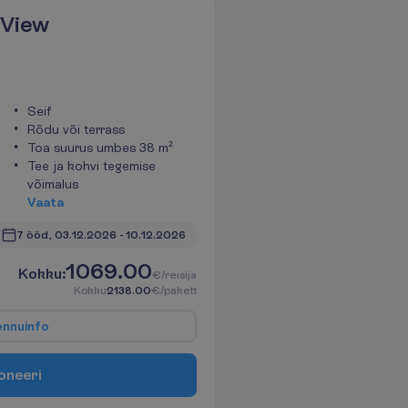
 View
Seif
Rõdu või terrass
Toa suurus umbes 38 m²
Tee ja kohvi tegemise
võimalus
V
a
a
t
a
7 ööd, 
03.12.2026
 - 
10.12.2026
1069.00
K
o
k
k
u
:
€/reisija
K
o
k
k
u
2138.00
€/pakett
e
n
n
u
i
n
f
o
o
n
e
e
r
i