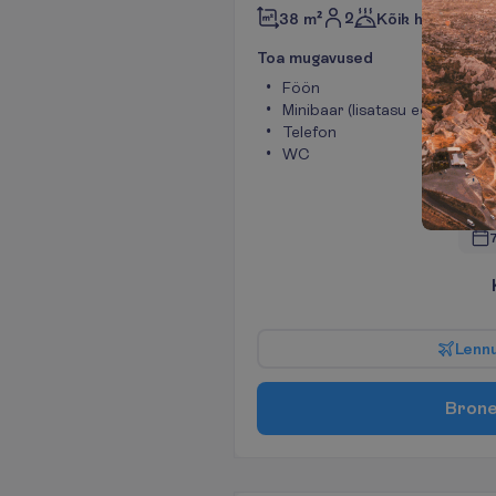
2
38 m²
Kõik hinnas
T
o
a
m
u
g
a
v
u
s
e
d
Föön
Minibaar (lisatasu eest)
Telefon
WC
7
L
e
n
n
B
r
o
n