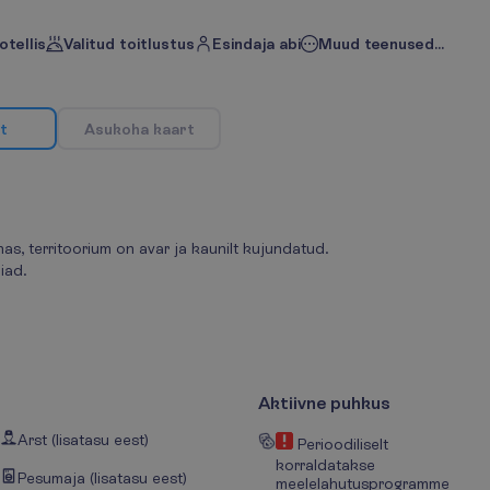
otellis
Valitud toitlustus
Esindaja abi
Muud teenused...
t
A
s
u
k
o
h
a
k
a
a
r
t
s, territoorium on avar ja kaunilt kujundatud.
iad.
Aktiivne puhkus
Arst (lisatasu eest)
Perioodiliselt
korraldatakse
Pesumaja (lisatasu eest)
meelelahutusprogramme