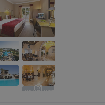
V
a
a
t
a
k
õ
i
k
i
p
i
l
t
e
(
1
2
)