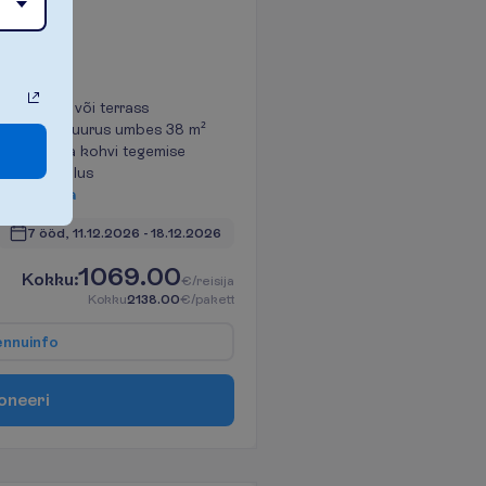
Seif
Rõdu või terrass
Toa suurus umbes 38 m²
Tee ja kohvi tegemise
võimalus
V
a
a
t
a
7 ööd, 
11.12.2026
 - 
18.12.2026
1069.00
K
o
k
k
u
:
€/reisija
K
o
k
k
u
2138.00
€/pakett
e
n
n
u
i
n
f
o
o
n
e
e
r
i