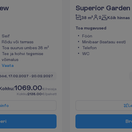
iew
Superior Garden
2
38 m²
Kõik hinnas
T
o
a
m
u
g
a
v
u
s
e
d
Seif
Föön
Rõdu või terrass
Minibaar (lisatasu eest)
Toa suurus umbes 38 m²
Telefon
Tee ja kohvi tegemise
WC
võimalus
V
a
a
t
a
ööd, 
17.02.2027
 - 
20.02.2027
1069.00
K
o
k
k
u
:
€/reisija
K
o
k
k
u
2138.00
€/pakett
u
i
n
f
o
L
e
e
r
i
B
r