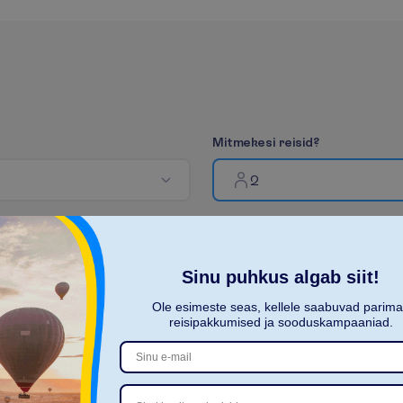
M
i
t
m
e
k
e
s
i
r
e
i
s
i
d
?
2
R
o
h
k
Sinu puhkus algab siit!
Ole esimeste seas, kellele saabuvad parim
E
e
m
a
l
d
reisipakkumised ja sooduskampaaniad.
iew
Superior Garden