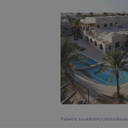
P
a
k
e
t
i
s
s
i
s
a
l
d
u
b
K
i
r
j
e
l
d
u
s
A
s
u
k