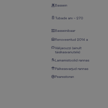
Bassein
Tubade arv – 270
Basseinibaar
Renoveeritud 2014 a
Välijacuzzi (ainult
täiskasvanutele)
Lamamistoolid rannas
Päikesevarjud rannas
Pearestoran