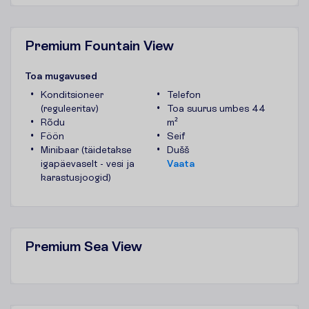
Premium Fountain View
T
o
a
m
u
g
a
v
u
s
e
d
Konditsioneer
Telefon
(reguleeritav)
Toa suurus umbes 44
Rõdu
m²
Föön
Seif
Minibaar (täidetakse
Dušš
igapäevaselt - vesi ja
V
a
a
t
a
karastusjoogid)
Premium Sea View