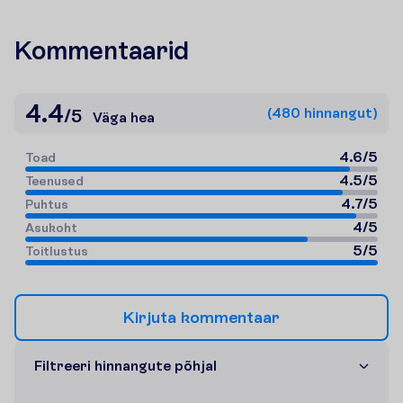
Kommentaarid
4.4
(
480
h
i
n
n
a
n
g
u
t
)
/
5
Väga hea
4.6
/
5
T
o
a
d
4.5
/
5
T
e
e
n
u
s
e
d
4.7
/
5
P
u
h
t
u
s
4
/
5
A
s
u
k
o
h
t
5
/
5
T
o
i
t
l
u
s
t
u
s
K
i
r
j
u
t
a
k
o
m
m
e
n
t
a
a
r
F
i
l
t
r
e
e
r
i
h
i
n
n
a
n
g
u
t
e
p
õ
h
j
a
l