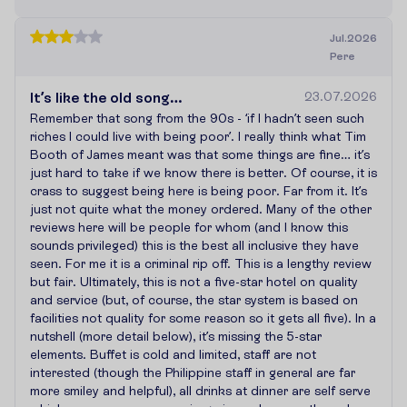
Jul.2026
Pere
It’s like the old song…
23.07.2026
Remember that song from the 90s - ‘if I hadn’t seen such
riches I could live with being poor’. I really think what Tim
Booth of James meant was that some things are fine… it’s
just hard to take if we know there is better. Of course, it is
crass to suggest being here is being poor. Far from it. It’s
just not quite what the money ordered. Many of the other
reviews here will be people for whom (and I know this
sounds privileged) this is the best all inclusive they have
seen. For me it is a criminal rip off. This is a lengthy review
but fair. Ultimately, this is not a five-star hotel on quality
and service (but, of course, the star system is based on
facilities not quality for some reason so it gets all five). In a
nutshell (more detail below), it’s missing the 5-star
elements. Buffet is cold and limited, staff are not
interested (though the Philippine staff in general are far
more smiley and helpful), all drinks at dinner are self serve