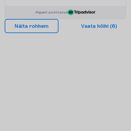
A
l
g
s
e
l
t
p
o
s
t
i
t
a
t
u
d
N
ä
i
t
a
r
o
h
k
e
m
V
a
a
t
a
k
õ
i
k
i
(
6
)