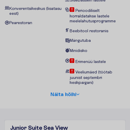
Konverentsikeskus (lisatasu
Perioodiliselt
eest)
korraldatakse lastele
meelelahutusprogramme
Pearestoran
Beebitool restoranis
Mängutuba
Minidisko
Erimenüü lastele
Veeliumäed (töötab
juunist septembri
keskpaigani)
N
ä
i
t
a
k
õ
i
k
i
Junior Suite Sea View