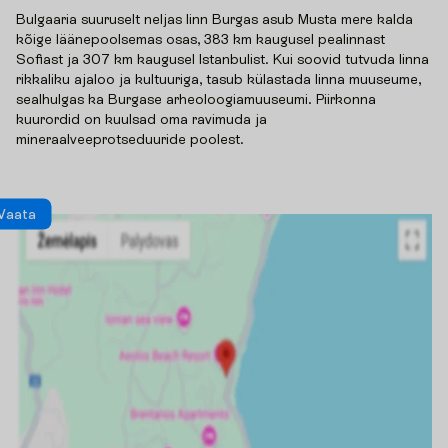
Bulgaaria suuruselt neljas linn Burgas asub Musta mere kalda
kõige läänepoolsemas osas, 383 km kaugusel pealinnast
Sofiast ja 307 km kaugusel Istanbulist. Kui soovid tutvuda linna
rikkaliku ajaloo ja kultuuriga, tasub külastada linna muuseume,
sealhulgas ka Burgase arheoloogiamuuseumi. Piirkonna
kuurordid on kuulsad oma ravimuda ja
mineraalveeprotseduuride poolest.
V
a
a
t
a