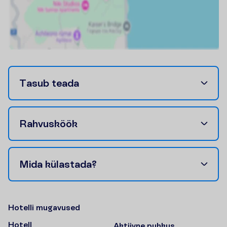
T
a
s
u
b
t
e
a
d
a
R
a
h
v
u
s
k
ö
ö
k
M
i
d
a
k
ü
l
a
s
t
a
d
a
?
H
o
t
e
l
l
i
m
u
g
a
v
u
s
e
d
Hotell
Aktiivne puhkus