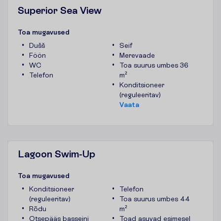
Superior Sea View
T
o
a
m
u
g
a
v
u
s
e
d
Dušš
Seif
Föön
Merevaade
WC
Toa suurus umbes 36
Telefon
m²
Konditsioneer
(reguleeritav)
V
a
a
t
a
Lagoon Swim-Up
T
o
a
m
u
g
a
v
u
s
e
d
Konditsioneer
Telefon
(reguleeritav)
Toa suurus umbes 44
Rõdu
m²
Otsepääs basseini
Toad asuvad esimesel