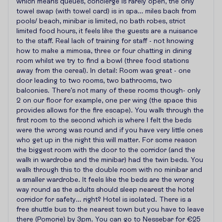
which means queues, concierge is rarely open, the only
towel swap (with towel card) is in spa… miles back from
pools/ beach, minibar is limited, no bath robes, strict
limited food hours, it feels like the guests are a nuisance
to the staff. Real lack of training for staff - not knowing
how to make a mimosa, three or four chatting in dining
room whilst we try to find a bowl (three food stations
away from the cereal). In detail: Room was great - one
door leading to two rooms, two bathrooms, two
balconies. There’s not many of these rooms though- only
2 on our floor for example, one per wing (the space this
provides allows for the fire escape). You walk through the
first room to the second which is where I felt the beds
were the wrong was round and if you have very little ones
who get up in the night this will matter. For some reason
the biggest room with the door to the corridor (and the
walk in wardrobe and the minibar) had the twin beds. You
walk through this to the double room with no minibar and
a smaller wardrobe. It feels like the beds are the wrong
way round as the adults should sleep nearest the hotel
corridor for safety… right? Hotel is isolated. There is a
free shuttle bus to the nearest town but you have to leave
there (Pomorie) by 3pm. You can go to Nessebar for €25