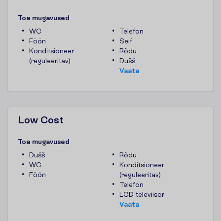
T
o
a
m
u
g
a
v
u
s
e
d
WC
Telefon
Föön
Seif
Konditsioneer
Rõdu
(reguleeritav)
Dušš
V
a
a
t
a
Low Cost
T
o
a
m
u
g
a
v
u
s
e
d
Dušš
Rõdu
WC
Konditsioneer
Föön
(reguleeritav)
Telefon
LCD televiisor
V
a
a
t
a