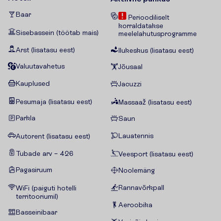
Baar
Perioodiliselt
korraldatakse
Sisebassein (töötab mais)
meelelahutusprogramme
Arst (lisatasu eest)
Ilukeskus (lisatasu eest)
Valuutavahetus
Jõusaal
Kauplused
Jacuzzi
Pesumaja (lisatasu eest)
Massaaž (lisatasu eest)
Parkla
Saun
Lauatennis
Autorent (lisatasu eest)
Tubade arv – 426
Veesport (lisatasu eest)
Pagasiruum
Noolemäng
Rannavõrkpall
WiFi (paiguti hotelli
territooriumil)
Aeroobika
Basseinibaar