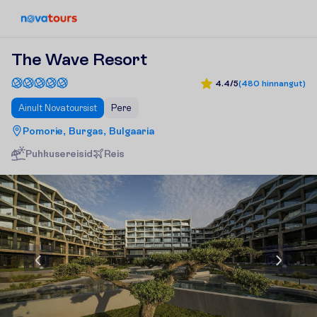
The Wave Resort
4.4/5
(
480
hinnangut
)
Ainult Novatoursist
Pere
Pomorie, Burgas, Bulgaaria
Puhkusereisid
R
e
i
s