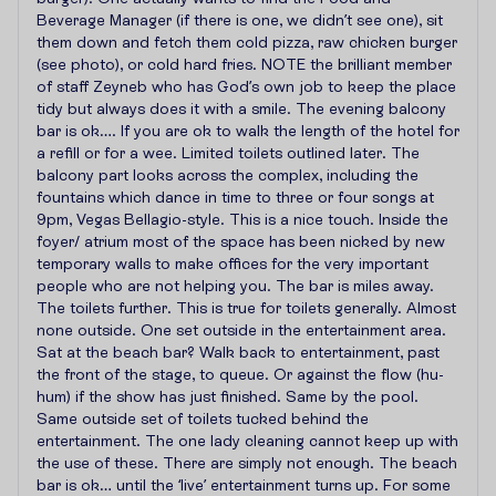
Beverage Manager (if there is one, we didn’t see one), sit
them down and fetch them cold pizza, raw chicken burger
(see photo), or cold hard fries. NOTE the brilliant member
of staff Zeyneb who has God’s own job to keep the place
tidy but always does it with a smile. The evening balcony
bar is ok…. If you are ok to walk the length of the hotel for
a refill or for a wee. Limited toilets outlined later. The
balcony part looks across the complex, including the
fountains which dance in time to three or four songs at
9pm, Vegas Bellagio-style. This is a nice touch. Inside the
foyer/ atrium most of the space has been nicked by new
temporary walls to make offices for the very important
people who are not helping you. The bar is miles away.
The toilets further. This is true for toilets generally. Almost
none outside. One set outside in the entertainment area.
Sat at the beach bar? Walk back to entertainment, past
the front of the stage, to queue. Or against the flow (hu-
hum) if the show has just finished. Same by the pool.
Same outside set of toilets tucked behind the
entertainment. The one lady cleaning cannot keep up with
the use of these. There are simply not enough. The beach
bar is ok… until the ‘live’ entertainment turns up. For some