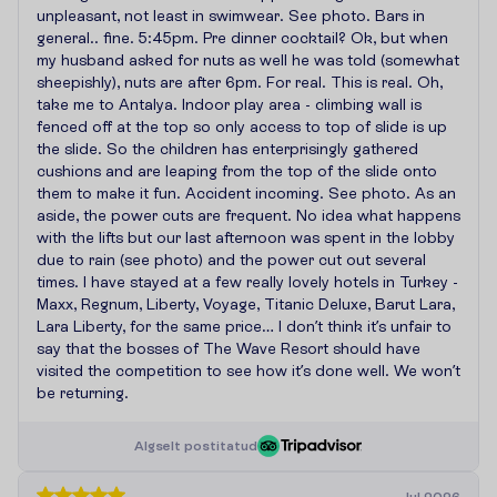
unpleasant, not least in swimwear. See photo. Bars in
general.. fine. 5:45pm. Pre dinner cocktail? Ok, but when
my husband asked for nuts as well he was told (somewhat
sheepishly), nuts are after 6pm. For real. This is real. Oh,
take me to Antalya. Indoor play area - climbing wall is
fenced off at the top so only access to top of slide is up
the slide. So the children has enterprisingly gathered
cushions and are leaping from the top of the slide onto
them to make it fun. Accident incoming. See photo. As an
aside, the power cuts are frequent. No idea what happens
with the lifts but our last afternoon was spent in the lobby
due to rain (see photo) and the power cut out several
times. I have stayed at a few really lovely hotels in Turkey -
Maxx, Regnum, Liberty, Voyage, Titanic Deluxe, Barut Lara,
Lara Liberty, for the same price… I don’t think it’s unfair to
say that the bosses of The Wave Resort should have
visited the competition to see how it’s done well. We won’t
be returning.
A
l
g
s
e
l
t
p
o
s
t
i
t
a
t
u
d
Jul.2026