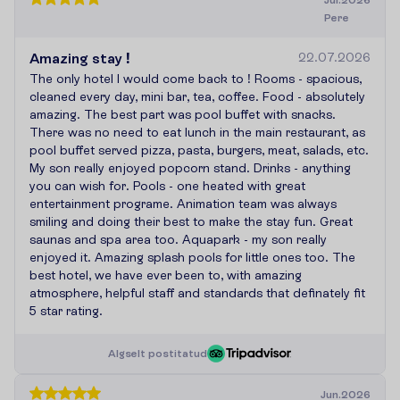
Pere
Amazing stay !
22.07.2026
The only hotel I would come back to ! Rooms - spacious,
cleaned every day, mini bar, tea, coffee. Food - absolutely
amazing. The best part was pool buffet with snacks.
There was no need to eat lunch in the main restaurant, as
pool buffet served pizza, pasta, burgers, meat, salads, etc.
My son really enjoyed popcorn stand. Drinks - anything
you can wish for. Pools - one heated with great
entertainment programe. Animation team was always
smiling and doing their best to make the stay fun. Great
saunas and spa area too. Aquapark - my son really
enjoyed it. Amazing splash pools for little ones too. The
best hotel, we have ever been to, with amazing
atmosphere, helpful staff and standards that definately fit
5 star rating.
A
l
g
s
e
l
t
p
o
s
t
i
t
a
t
u
d
Jun.2026