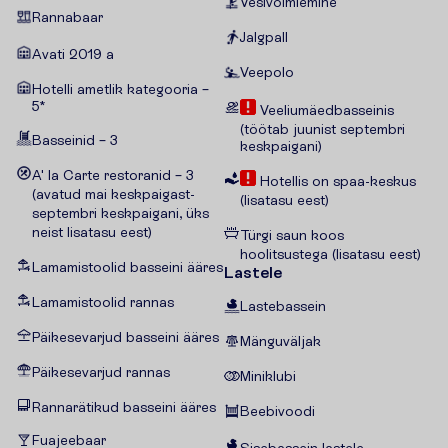
Vesivõimlemine
Rannabaar
Jalgpall
Avati 2019 a
Veepolo
Hotelli ametlik kategooria –
5*
Veeliumäedbasseinis
(töötab juunist septembri
Basseinid – 3
keskpaigani)
A' la Carte restoranid – 3
Hotellis on spaa-keskus
(avatud mai keskpaigast-
(lisatasu eest)
septembri keskpaigani, üks
neist lisatasu eest)
Türgi saun koos
hoolitsustega (lisatasu eest)
Lamamistoolid basseini ääres
Lastele
Lamamistoolid rannas
Lastebassein
Päikesevarjud basseini ääres
Mänguväljak
Päikesevarjud rannas
Miniklubi
Rannarätikud basseini ääres
Beebivoodi
Fuajeebaar
Sisebassein lastele