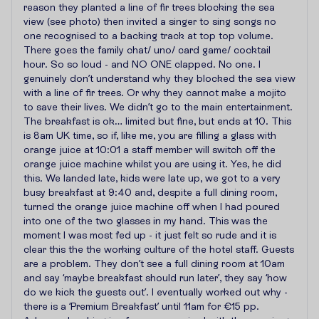
reason they planted a line of fir trees blocking the sea
view (see photo) then invited a singer to sing songs no
one recognised to a backing track at top top volume.
There goes the family chat/ uno/ card game/ cocktail
hour. So so loud - and NO ONE clapped. No one. I
genuinely don’t understand why they blocked the sea view
with a line of fir trees. Or why they cannot make a mojito
to save their lives. We didn’t go to the main entertainment.
The breakfast is ok… limited but fine, but ends at 10. This
is 8am UK time, so if, like me, you are filling a glass with
orange juice at 10:01 a staff member will switch off the
orange juice machine whilst you are using it. Yes, he did
this. We landed late, kids were late up, we got to a very
busy breakfast at 9:40 and, despite a full dining room,
turned the orange juice machine off when I had poured
into one of the two glasses in my hand. This was the
moment I was most fed up - it just felt so rude and it is
clear this the the working culture of the hotel staff. Guests
are a problem. They don’t see a full dining room at 10am
and say ‘maybe breakfast should run later’, they say ‘how
do we kick the guests out’. I eventually worked out why -
there is a ‘Premium Breakfast’ until 11am for €15 pp.