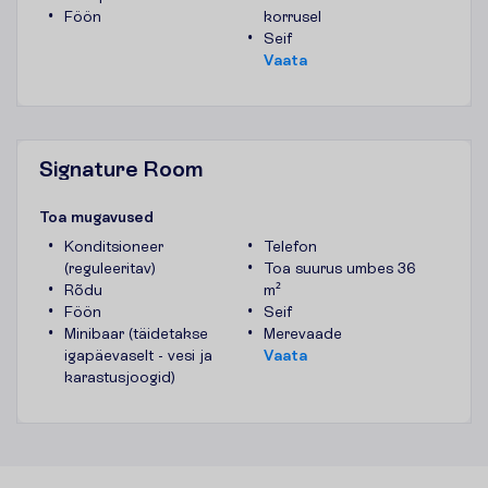
Föön
korrusel
Seif
V
a
a
t
a
Signature Room
T
o
a
m
u
g
a
v
u
s
e
d
Konditsioneer
Telefon
(reguleeritav)
Toa suurus umbes 36
Rõdu
m²
Föön
Seif
Minibaar (täidetakse
Merevaade
igapäevaselt - vesi ja
V
a
a
t
a
karastusjoogid)