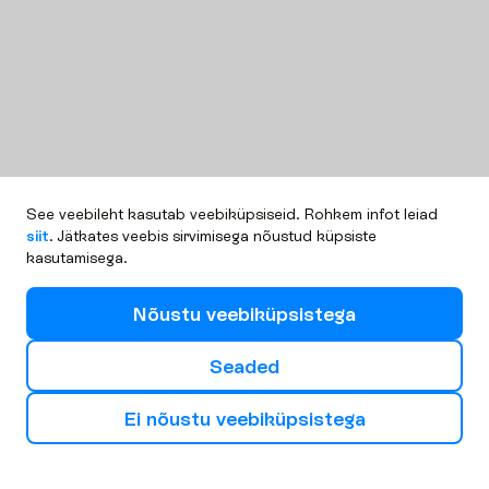
See veebileht kasutab veebiküpsiseid. Rohkem infot leiad
siit
. Jätkates veebis sirvimisega nõustud küpsiste
kasutamisega.
N
õ
u
s
t
u
v
e
e
b
i
k
ü
p
s
i
s
t
e
g
a
S
e
a
d
e
d
E
i
n
õ
u
s
t
u
v
e
e
b
i
k
ü
p
s
i
s
t
e
g
a