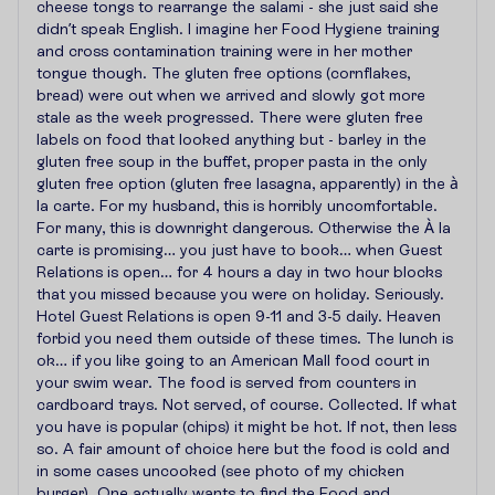
cheese tongs to rearrange the salami - she just said she
didn’t speak English. I imagine her Food Hygiene training
and cross contamination training were in her mother
tongue though. The gluten free options (cornflakes,
bread) were out when we arrived and slowly got more
stale as the week progressed. There were gluten free
labels on food that looked anything but - barley in the
gluten free soup in the buffet, proper pasta in the only
gluten free option (gluten free lasagna, apparently) in the à
la carte. For my husband, this is horribly uncomfortable.
For many, this is downright dangerous. Otherwise the À la
carte is promising… you just have to book… when Guest
Relations is open… for 4 hours a day in two hour blocks
that you missed because you were on holiday. Seriously.
Hotel Guest Relations is open 9-11 and 3-5 daily. Heaven
forbid you need them outside of these times. The lunch is
ok… if you like going to an American Mall food court in
your swim wear. The food is served from counters in
cardboard trays. Not served, of course. Collected. If what
you have is popular (chips) it might be hot. If not, then less
so. A fair amount of choice here but the food is cold and
in some cases uncooked (see photo of my chicken
burger). One actually wants to find the Food and