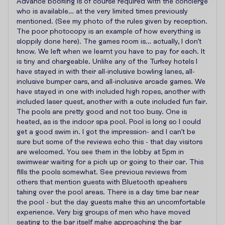
Advance booking is of course required with the concierge
who is available… at the very limited times previously
mentioned. (See my photo of the rules given by reception.
The poor photocopy is an example of how everything is
sloppily done here). The games room is… actually, I don’t
know. We left when we learnt you have to pay for each. It
is tiny and chargeable. Unlike any of the Turkey hotels I
have stayed in with their all-inclusive bowling lanes, all-
inclusive bumper cars, and all-inclusive arcade games. We
have stayed in one with included high ropes, another with
included laser quest, another with a cute included fun fair.
The pools are pretty good and not too busy. One is
heated, as is the indoor spa pool. Pool is long so I could
get a good swim in. I got the impression- and I can’t be
sure but some of the reviews echo this - that day visitors
are welcomed. You see them in the lobby at 5pm in
swimwear waiting for a pick up or going to their car. This
fills the pools somewhat. See previous reviews from
others that mention guests with Bluetooth speakers
taking over the pool areas. There is a day time bar near
the pool - but the day guests make this an uncomfortable
experience. Very big groups of men who have moved
seating to the bar itself make approaching the bar