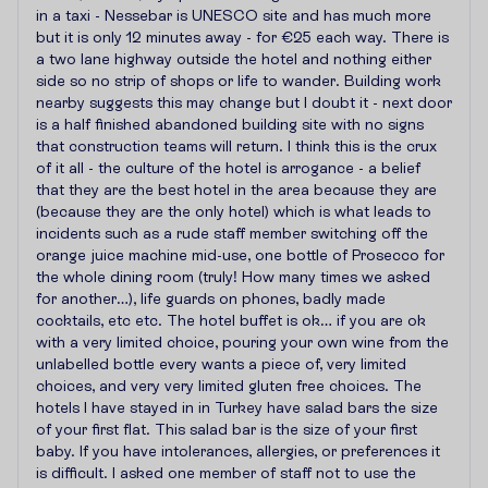
in a taxi - Nessebar is UNESCO site and has much more
but it is only 12 minutes away - for €25 each way. There is
a two lane highway outside the hotel and nothing either
side so no strip of shops or life to wander. Building work
nearby suggests this may change but I doubt it - next door
is a half finished abandoned building site with no signs
that construction teams will return. I think this is the crux
of it all - the culture of the hotel is arrogance - a belief
that they are the best hotel in the area because they are
(because they are the only hotel) which is what leads to
incidents such as a rude staff member switching off the
orange juice machine mid-use, one bottle of Prosecco for
the whole dining room (truly! How many times we asked
for another…), life guards on phones, badly made
cocktails, etc etc. The hotel buffet is ok… if you are ok
with a very limited choice, pouring your own wine from the
unlabelled bottle every wants a piece of, very limited
choices, and very very limited gluten free choices. The
hotels I have stayed in in Turkey have salad bars the size
of your first flat. This salad bar is the size of your first
baby. If you have intolerances, allergies, or preferences it
is difficult. I asked one member of staff not to use the