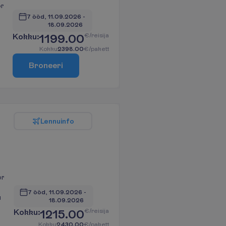
r
7 ööd, 
11.09.2026
 - 
18.09.2026
u
K
o
k
k
u
:
1199.00
€/reisija
K
o
k
k
u
2398.00
€/pakett
B
r
o
n
e
e
r
i
L
e
n
n
u
i
n
f
o
or
7 ööd, 
11.09.2026
 - 
u
18.09.2026
K
o
k
k
u
:
1215.00
€/reisija
K
o
k
k
u
2430.00
€/pakett