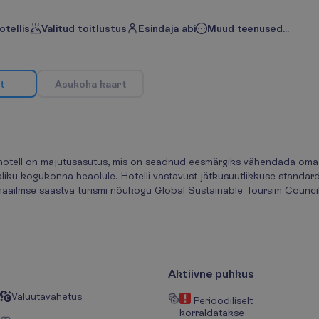
otellis
Valitud toitlustus
Esindaja abi
Muud teenused...
t
A
s
u
k
o
h
a
k
a
a
r
t
a hotell on majutusasutus, mis on seadnud eesmärgiks vähendada oma 
iku kogukonna heaolule. Hotelli vastavust jätkusuutlikkuse standard
maailmse säästva turismi nõukogu Global Sustainable Toursim Counci
Aktiivne puhkus
Valuutavahetus
Perioodiliselt
korraldatakse