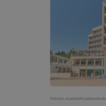
P
a
k
e
t
i
s
s
i
s
a
l
d
u
b
K
i
r
j
e
l
d
u
s
A
s
u
k