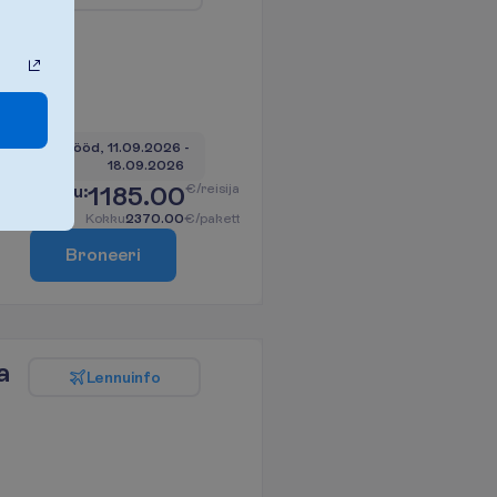
7 ööd, 
11.09.2026
 - 
18.09.2026
u
K
o
k
k
u
:
1185.00
€/reisija
K
o
k
k
u
2370.00
€/pakett
B
r
o
n
e
e
r
i
a
L
e
n
n
u
i
n
f
o