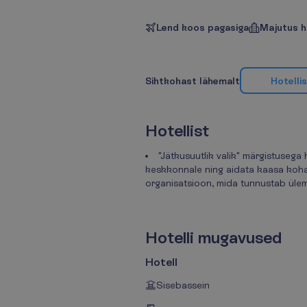
Lend koos pagasiga
Majutus h
H
o
t
e
l
l
i
s
S
i
h
t
k
o
h
a
s
t
l
ä
h
e
m
a
l
t
H
o
t
e
l
l
i
s
t
"Jätkusuutlik valik" märgistuseg
keskkonnale ning aidata kaasa kohal
organisatsioon, mida tunnustab üle
H
o
t
e
l
l
i
m
u
g
a
v
u
s
e
d
Hotell
Sisebassein