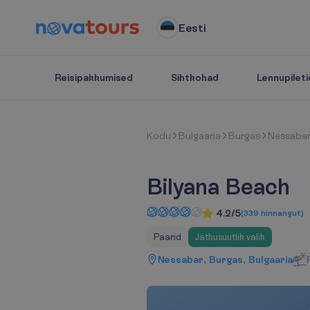
Eesti
Reisipakkumised
Sihtkohad
Lennupileti
K
o
d
u
Bulgaaria
Burgas
Nessaba
Bilyana Beach
4.2/5
(
339
hinnangut
)
Paarid
Jätkusuutlik valik
Nessabar, Burgas, Bulgaaria