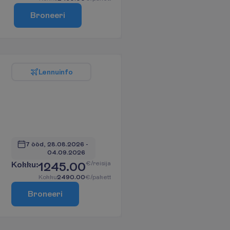
B
r
o
n
e
e
r
i
L
e
n
n
u
i
n
f
o
7 ööd, 
28.08.2026
 - 
04.09.2026
K
o
k
k
u
:
1245.00
€/reisija
K
o
k
k
u
2490.00
€/pakett
B
r
o
n
e
e
r
i