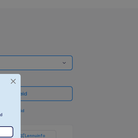
e
m
f
i
l
t
r
e
i
d
a
k
õ
i
k
f
i
l
t
r
i
d
ad
L
e
n
n
u
i
n
f
o