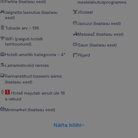
Parkla (lisatasu eest)
meelelahutusprogramme
Jõusaal
Jalgratta laenutus (lisatasu
eest)
Jacuzzi (lisatasu eest)
Tubade arv – 138
Massaaž (lisatasu eest)
WiFi (paiguti hotelli
territooriumil)
Saun (lisatasu eest)
Hotelli ametlik kategooria – 4*
Piljard
Lamamistoolid rannas
Rannarätikud basseini ääres
(lisatasu eest)
Hotell majutab ainult üle 16
a isikuid
Minimarket (lisatasu eest)
N
ä
i
t
a
k
õ
i
k
i