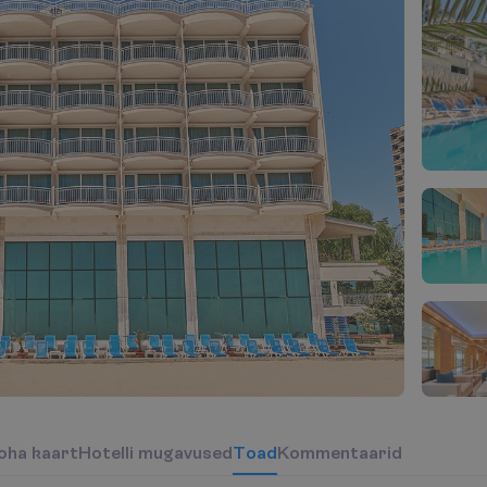
o
h
a
k
a
a
r
t
H
o
t
e
l
l
i
m
u
g
a
v
u
s
e
d
T
o
a
d
Kommentaarid