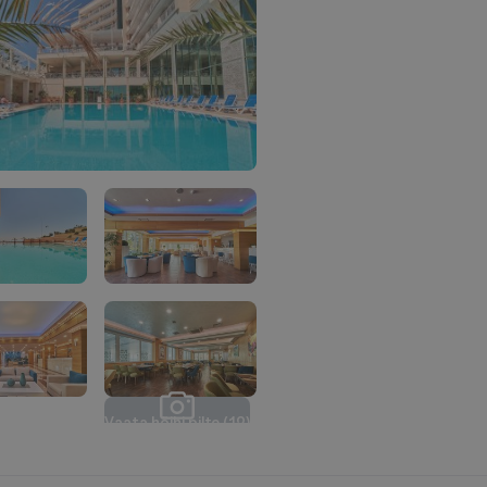
V
a
a
t
a
k
õ
i
k
i
p
i
l
t
e
(
1
2
)