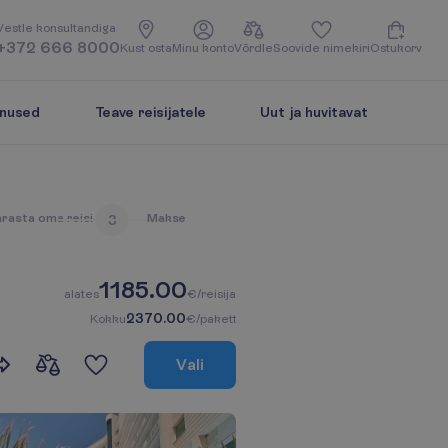
V
e
s
t
l
e
k
o
n
s
u
l
t
a
n
d
i
g
a
+372 666 8000
K
u
s
t
o
s
t
a
M
i
n
u
k
o
n
t
o
V
õ
r
d
l
e
S
o
o
v
i
d
e
n
i
m
e
k
i
r
i
O
s
t
u
k
o
r
v
enused
Teave reisijatele
Uut ja huvitavat
ä
r
a
s
t
a
o
m
a
r
e
i
s
i
M
a
k
s
e
3
1185.00
a
l
a
t
e
s
€/reisija
2370.00
K
o
k
k
u
€/pakett
V
a
l
i