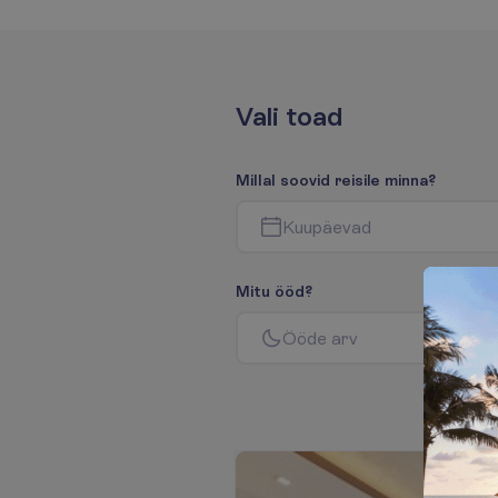
V
a
l
i
t
o
a
d
M
i
l
l
a
l
s
o
o
v
i
d
r
e
i
s
i
l
e
m
i
n
n
a
?
K
u
u
p
ä
e
v
a
d
M
i
t
u
ö
ö
d
?
Ö
ö
d
e
a
r
v