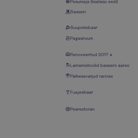
Pesumaja (lisatasu eest)
Bassein
Suupistebaar
Pagasiruum
Renoveeritud 2017 a
Lamamistoolid basseini ääres
Päikesevarjud rannas
Fuajeebaar
Pearestoran