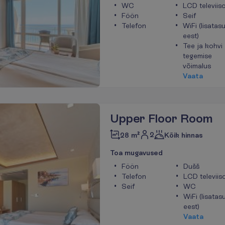
WC
LCD televiiso
Föön
Seif
Telefon
WiFi (lisatas
eest)
Tee ja kohvi
tegemise
võimalus
V
a
a
t
a
Upper Floor Room
2
28 m²
Kõik hinnas
T
o
a
m
u
g
a
v
u
s
e
d
Föön
Dušš
Telefon
LCD televiis
Seif
WC
WiFi (lisatas
eest)
V
a
a
t
a