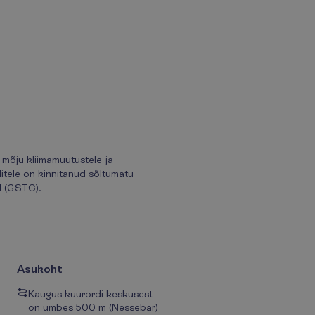
mõju kliimamuutustele ja
itele on kinnitanud sõltumatu
l (GSTC).
Asukoht
Kaugus kuurordi keskusest
on umbes 500 m (Nessebar)