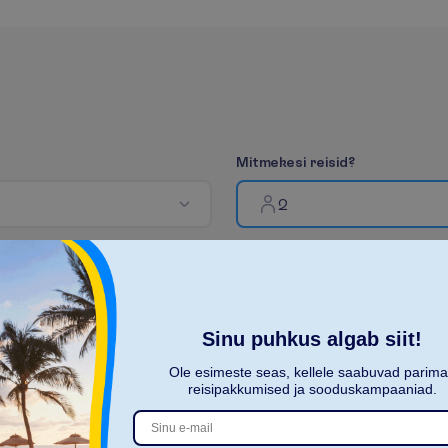
M
i
t
m
e
k
e
s
i
r
e
i
s
i
d
?
2
R
o
h
k
Sinu puhkus algab siit!
E
e
m
a
l
d
Ole esimeste seas, kellele saabuvad parim
reisipakkumised ja sooduskampaaniad.
Standard