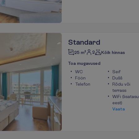
Standard
2
25 m²
Kõik hinnas
T
o
a
m
u
g
a
v
u
s
e
d
WC
Seif
Föön
Dušš
Telefon
Rõdu või
terrass
WiFi (lisatasu
eest)
V
a
a
t
a