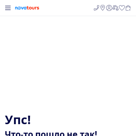
У
п
с
!
Ч
т
о
-
т
о
п
о
ш
л
о
н
е
т
а
к
!