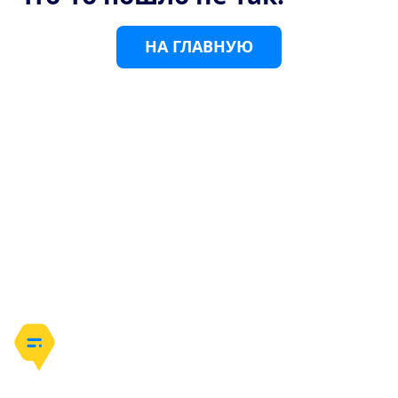
Н
А
Г
Л
А
В
Н
У
Ю