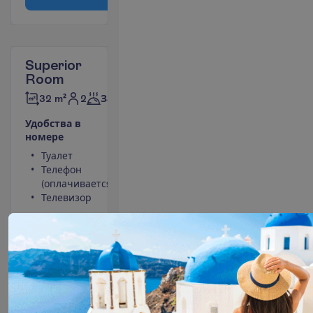
Superior
Room
2
32 m²
Завтраки
У
д
о
б
с
т
в
а
в
н
о
м
е
р
е
Туалет
Мини-бар
Телефон
(оплачивается)
(оплачивается)
Сейф
Телевизор
Душ
Фен
П
о
д
р
о
б
н
е
е
12 н. в отеле
(14 н. всего)
07.12.2026
 - 
20.12.2026
1635.00
И
т
о
г
о
:
€/чел.
И
т
о
г
о
3270.00
€/группу