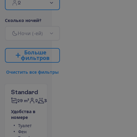
2
С
к
о
л
ь
к
о
н
о
ч
е
й
?
Н
о
ч
и
(
-
е
й
)
Б
о
л
ь
ш
е
ф
и
л
ь
т
р
о
в
О
ч
и
с
т
и
т
ь
в
с
е
ф
и
л
ь
т
р
ы
Standard
2
29 m²
Завтраки
У
д
о
б
с
т
в
а
в
н
о
м
е
р
е
Туалет
Площадь
Фен
номера 29 m²