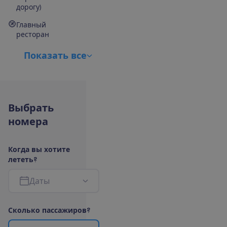
дорогу)
Главный
ресторан
П
о
к
а
з
а
т
ь
в
с
е
В
ы
б
р
а
т
ь
н
о
м
е
р
а
К
о
г
д
а
в
ы
х
о
т
и
т
е
л
е
т
е
т
ь
?
Д
а
т
ы
С
к
о
л
ь
к
о
п
а
с
с
а
ж
и
р
о
в
?