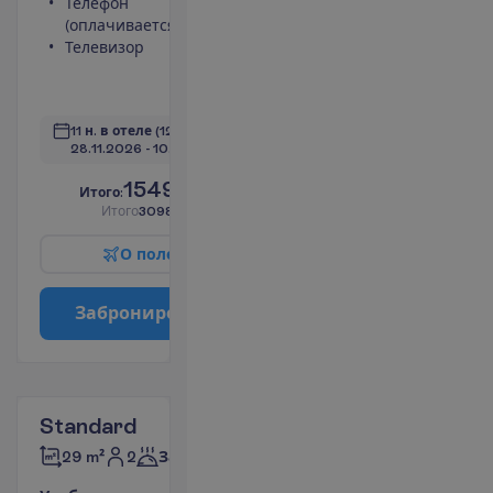
Телефон
Сейф
(оплачивается)
Душ
Телевизор
Мини-бар
(оплачивается)
П
о
д
р
о
б
н
е
е
11 н. в отеле
(12 н. всего)
28.11.2026
 - 
10.12.2026
1549.00
И
т
о
г
о
:
€/чел.
И
т
о
г
о
3098.00
€/группу
О
п
о
л
е
т
е
З
а
б
р
о
н
и
р
о
в
а
т
ь
Standard
2
29 m²
Завтраки