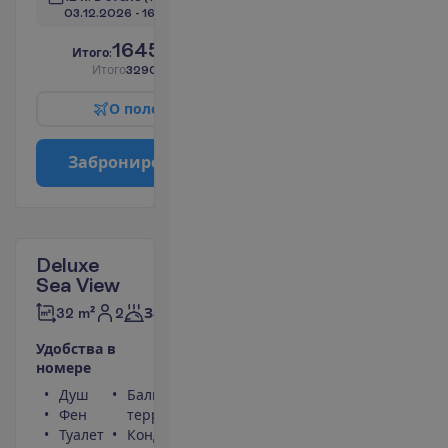
03.12.2026
 - 
16.12.2026
1645.00
И
т
о
г
о
:
€/чел.
И
т
о
г
о
3290.00
€/группу
О
п
о
л
е
т
е
З
а
б
р
о
н
и
р
о
в
а
т
ь
Deluxe
Sea View
2
32 m²
Завтраки
У
д
о
б
с
т
в
а
в
н
о
м
е
р
е
Душ
Балкон или
Фен
терраса
Туалет
Кондиционер