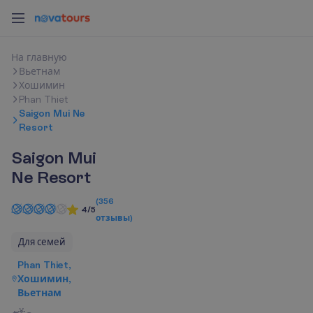
Н
а
г
л
а
в
н
у
ю
Вьетнам
Хошимин
Phan Thiet
Saigon Mui Ne
Resort
Saigon Mui
Ne Resort
(
356
4/5
отзывы
)
Для семей
Phan Thiet,
Хошимин,
Вьетнам