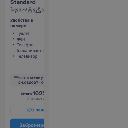
Standard
2
29 m²
Завтраки
У
д
о
б
с
т
в
а
в
н
о
м
е
р
е
Туалет
Площадь
Фен
номера 29 m²
Телефон
Сейф
(оплачивается)
Душ
Телевизор
Мини-бар
(оплачивается)
П
о
д
р
о
б
н
е
е
13 н. в отеле
(14 н. всего)
24.01.2027
 - 
07.02.2027
1625.00
И
т
о
г
о
:
€/чел.
И
т
о
г
о
3250.00
€/группу
О
п
о
л
е
т
е
З
а
б
р
о
н
и
р
о
в
а
т
ь