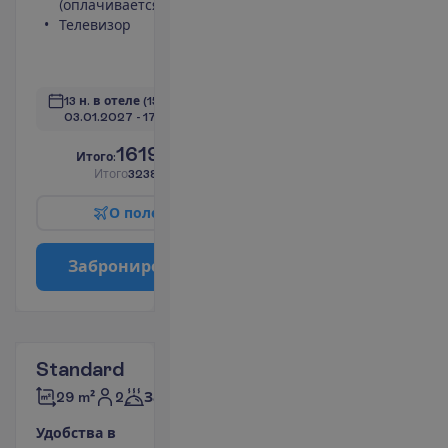
(оплачивается)
Душ
Телевизор
Мини-бар
(оплачивается)
П
о
д
р
о
б
н
е
е
13 н. в отеле
(15 н. всего)
03.01.2027
 - 
17.01.2027
1619.00
И
т
о
г
о
:
€/чел.
И
т
о
г
о
3238.00
€/группу
О
п
о
л
е
т
е
З
а
б
р
о
н
и
р
о
в
а
т
ь
Standard
2
29 m²
Завтраки
У
д
о
б
с
т
в
а
в