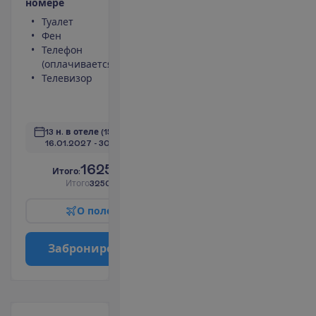
н
о
м
е
р
е
Туалет
Площадь
Фен
номера 29 m²
Телефон
Сейф
(оплачивается)
Душ
Телевизор
Мини-бар
(оплачивается)
П
о
д
р
о
б
н
е
е
13 н. в отеле
(15 н. всего)
16.01.2027
 - 
30.01.2027
1625.00
И
т
о
г
о
:
€/чел.
И
т
о
г
о
3250.00
€/группу
О
п
о
л
е
т
е
З
а
б
р
о
н
и
р
о
в
а
т
ь