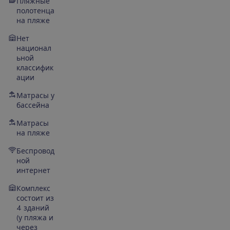
Пляжные
полотенца
на пляже
Нет
национал
ьной
классифик
ации
Матрасы у
бассейна
Матрасы
на пляже
Беспровод
ной
интернет
Комплекс
состоит из
4 зданий
(у пляжа и
через