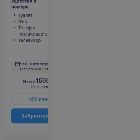
У
д
о
б
с
т
в
а
в
н
о
м
е
р
е
Туалет
Площадь
Фен
номера 29 m²
Телефон
Сейф
(оплачивается)
Душ
Телевизор
Мини-бар
(оплачивается)
П
о
д
р
о
б
н
е
е
12 н. в отеле
(14 н. всего)
07.12.2026
 - 
20.12.2026
1559.00
И
т
о
г
о
:
€/чел.
И
т
о
г
о
3118.00
€/группу
О
п
о
л
е
т
е
З
а
б
р
о
н
и
р
о
в
а
т
ь