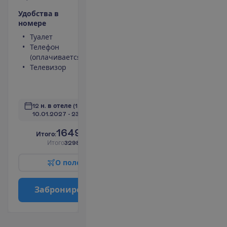
У
д
о
б
с
т
в
а
в
н
о
м
е
р
е
Туалет
Мини-бар
Телефон
(оплачивается)
(оплачивается)
Сейф
Телевизор
Душ
Фен
П
о
д
р
о
б
н
е
е
12 н. в отеле
(14 н. всего)
10.01.2027
 - 
23.01.2027
1649.00
И
т
о
г
о
:
€/чел.
И
т
о
г
о
3298.00
€/группу
О
п
о
л
е
т
е
З
а
б
р
о
н
и
р
о
в
а
т
ь