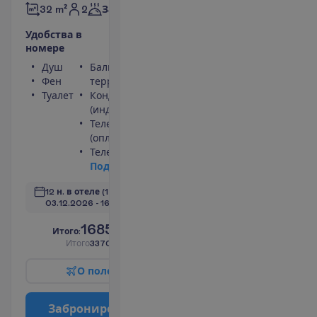
2
32 m²
Завтраки
У
д
о
б
с
т
в
а
в
н
о
м
е
р
е
Душ
Балкон или
Фен
терраса
Туалет
Кондиционер
(индивидуальный)
Телефон
(оплачивается)
Телевизор
П
о
д
р
о
б
н
е
е
12 н. в отеле
(14 н. всего)
03.12.2026
 - 
16.12.2026
1685.00
И
т
о
г
о
:
€/чел.
И
т
о
г
о
3370.00
€/группу
О
п
о
л
е
т
е
З
а
б
р
о
н
и
р
о
в
а
т
ь