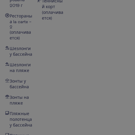
Теннисны
2019 г
й корт
(оплачива
Рестораны
ется)
а la carte –
2
(оплачива
ется)
Шезлонги
у бассейна
Шезлонги
на пляже
Зонты у
бассейна
Зонты на
пляже
Пляжные
полотенца
у бассейна