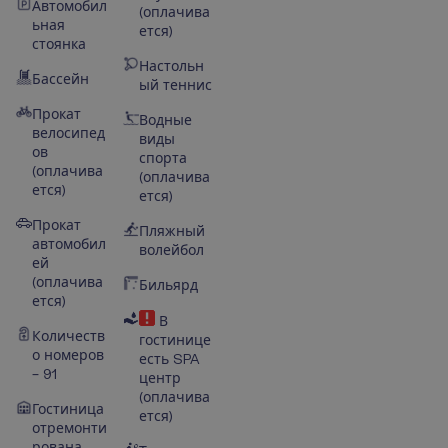
Автомобил
(оплачива
ьная
ется)
стоянка
Настольн
Бассейн
ый теннис
Прокат
Водные
велосипед
виды
ов
спорта
(оплачива
(оплачива
ется)
ется)
Прокат
Пляжный
автомобил
волейбол
ей
(оплачива
Бильярд
ется)
В
Количеств
гостинице
о номеров
есть SPA
– 91
центр
(оплачива
Гостиница
ется)
отремонти
рована