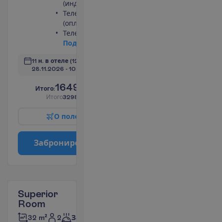
(индивидуальный)
Телефон
(оплачивается)
Телевизор
П
о
д
р
о
б
н
е
е
11 н. в отеле
(12 н. всего)
28.11.2026
 - 
10.12.2026
1649.00
И
т
о
г
о
:
€/чел.
И
т
о
г
о
3298.00
€/группу
О
п
о
л
е
т
е
З
а
б
р
о
н
и
р
о
в
а
т
ь
Superior
Room
2
32 m²
Завтраки