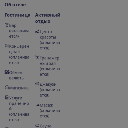
О
б
о
т
е
л
е
Гостиница
Активный
отдых
Бар
(оплачива
Центр
ется)
красоты
(оплачива
Конферен
ется)
ц-зал
(оплачива
Тренажер
ется)
ный зал
(оплачива
Обмен
ется)
валюты
Джакузи
Магазины
(оплачива
ется)
Услуги
прачечно
Масаж
й
(оплачива
(оплачива
ется)
ется)
Сауна