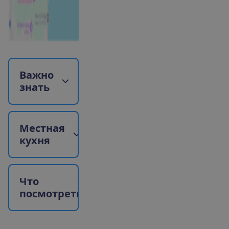
В
а
ж
н
о
з
н
а
т
ь
М
е
с
т
н
а
я
к
у
х
н
я
Ч
т
о
п
о
с
м
о
т
р
е
т
ь
?