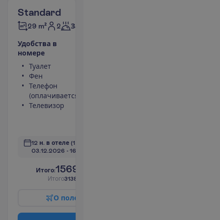
Standard
2
29 m²
Завтраки
У
д
о
б
с
т
в
а
в
н
о
м
е
р
е
Туалет
Площадь
Фен
номера 29 m²
Телефон
Сейф
(оплачивается)
Душ
Телевизор
Мини-бар
(оплачивается)
П
о
д
р
о
б
н
е
е
12 н. в отеле
(14 н. всего)
03.12.2026
 - 
16.12.2026
1569.00
И
т
о
г
о
:
€/чел.
И
т
о
г
о
3138.00
€/группу
О
п
о
л
е
т
е