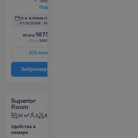
Телевизор
П
о
д
р
о
б
н
е
е
12 н. в отеле
(14 н. всего)
07.12.2026
 - 
20.12.2026
1675.00
И
т
о
г
о
:
€/чел.
И
т
о
г
о
3350.00
€/группу
О
п
о
л
е
т
е
З
а
б
р
о
н
и
р
о
в
а
т
ь
Superior
Room
2
32 m²
Завтраки
У
д
о
б
с
т
в
а
в
н
о
м
е
р
е