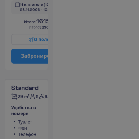
11 н. в отеле
(12 н. всего)
28.11.2026
 - 
10.12.2026
1615.00
И
т
о
г
о
:
€/чел.
И
т
о
г
о
3230.00
€/группу
О
п
о
л
е
т
е
З
а
б
р
о
н
и
р
о
в
а
т
ь
Standard
2
29 m²
Завтраки
У
д
о
б
с
т
в
а
в
н
о
м
е
р
е
Туалет
Площадь
Фен
номера 29 m²
Телефон
Сейф