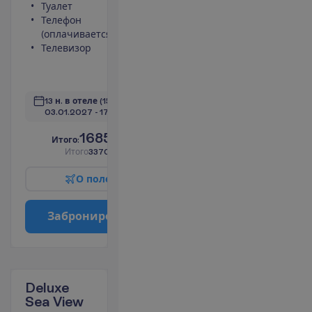
Туалет
Мини-бар
Телефон
(оплачивается)
(оплачивается)
Сейф
Телевизор
Душ
Фен
П
о
д
р
о
б
н
е
е
13 н. в отеле
(15 н. всего)
03.01.2027
 - 
17.01.2027
1685.00
И
т
о
г
о
:
€/чел.
И
т
о
г
о
3370.00
€/группу
О
п
о
л
е
т
е
З
а
б
р
о
н
и
р
о
в
а
т
ь
Deluxe
Sea View