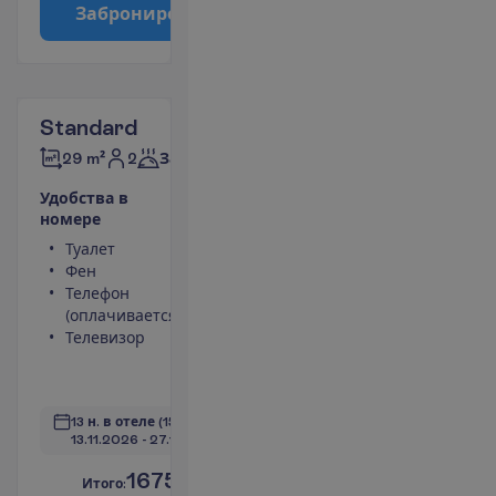
З
а
б
р
о
н
и
р
о
в
а
т
ь
Standard
2
29 m²
Завтраки
У
д
о
б
с
т
в
а
в
н
о
м
е
р
е
Туалет
Площадь
Фен
номера 29 m²
Телефон
Сейф
(оплачивается)
Душ
Телевизор
Мини-бар
(оплачивается)
П
о
д
р
о
б
н
е
е
13 н. в отеле
(15 н. всего)
13.11.2026
 - 
27.11.2026
1675.00
И
т
о
г
о
:
€/чел.