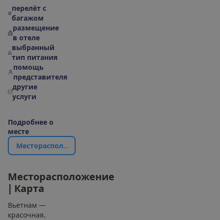
перелёт с
багажом
размещение
в отеле
выбранный
тип питания
помощь
представителя
другие
услуги
П
о
д
р
о
б
н
е
е
о
м
е
с
т
е
М
е
с
т
о
р
а
с
п
о
л
о
ж
е
н
и
е
|
К
а
р
т
а
М
е
с
т
о
р
а
с
п
о
л
о
ж
е
н
и
е
|
К
а
р
т
а
Вьетнам —
красочная,