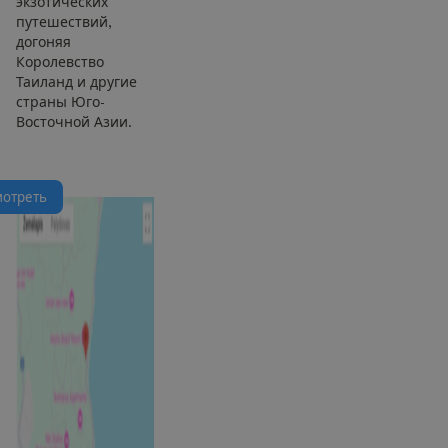
экзотических
путешествий,
догоняя
Королевство
Таиланд и другие
страны Юго-
Восточной Азии.
м
о
т
р
е
т
ь