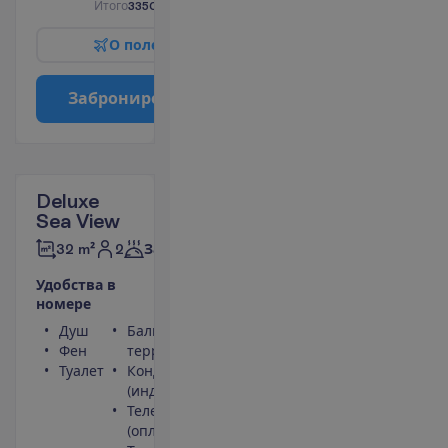
И
т
о
г
о
3350.00
€/группу
О
п
о
л
е
т
е
З
а
б
р
о
н
и
р
о
в
а
т
ь
Deluxe
Sea View
2
32 m²
Завтраки
У
д
о
б
с
т
в
а
в
н
о
м
е
р
е
Душ
Балкон или
Фен
терраса
Туалет
Кондиционер
(индивидуальный)
Телефон
(оплачивается)