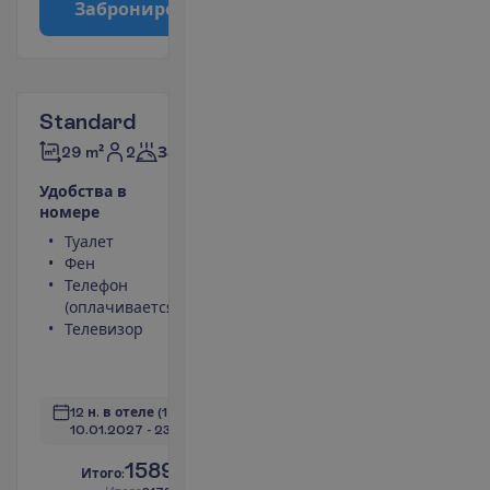
З
а
б
р
о
н
и
р
о
в
а
т
ь
Standard
2
29 m²
Завтраки
У
д
о
б
с
т
в
а
в
н
о
м
е
р
е
Туалет
Площадь
Фен
номера 29 m²
Телефон
Сейф
(оплачивается)
Душ
Телевизор
Мини-бар
(оплачивается)
П
о
д
р
о
б
н
е
е
12 н. в отеле
(14 н. всего)
10.01.2027
 - 
23.01.2027
1589.00
И
т
о
г
о
:
€/чел.