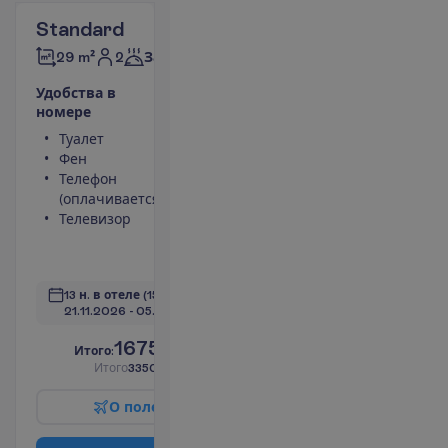
Standard
2
29 m²
Завтраки
У
д
о
б
с
т
в
а
в
н
о
м
е
р
е
Туалет
Площадь
Фен
номера 29 m²
Телефон
Сейф
(оплачивается)
Душ
Телевизор
Мини-бар
(оплачивается)
П
о
д
р
о
б
н
е
е
13 н. в отеле
(15 н. всего)
21.11.2026
 - 
05.12.2026
1675.00
И
т
о
г
о
:
€/чел.
И
т
о
г
о
3350.00
€/группу
О
п
о
л
е
т
е