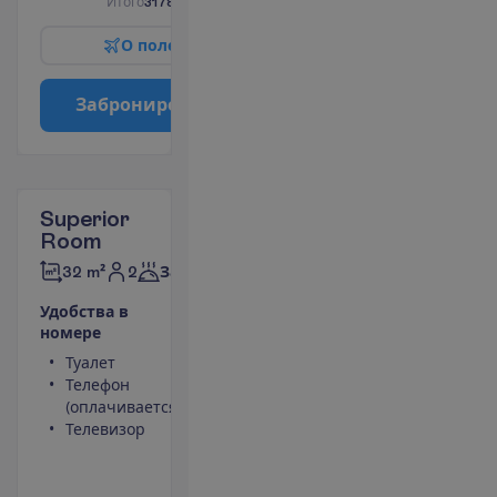
И
т
о
г
о
3178.00
€/группу
О
п
о
л
е
т
е
З
а
б
р
о
н
и
р
о
в
а
т
ь
Superior
Room
2
32 m²
Завтраки
У
д
о
б
с
т
в
а
в
н
о
м
е
р
е
Туалет
Мини-бар
Телефон
(оплачивается)
(оплачивается)
Сейф
Телевизор
Душ
Фен
П
о
д
р
о
б
н
е
е