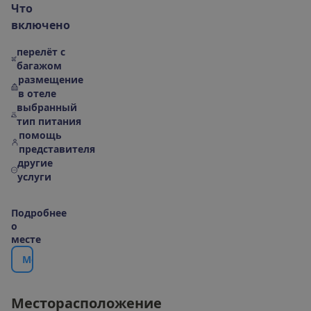
Ч
т
о
в
к
л
ю
ч
е
н
о
перелёт с
багажом
размещение
в отеле
выбранный
тип питания
помощь
представителя
другие
услуги
П
о
д
р
о
б
н
е
е
о
м
е
с
т
е
М
е
с
т
о
р
а
с
п
о
л
о
ж
е
н
и
е
|
К
а
р
т
а
М
е
с
т
о
р
а
с
п
о
л
о
ж
е
н
и
е