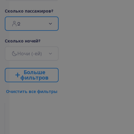
С
к
о
л
ь
к
о
п
а
с
с
а
ж
и
р
о
в
?
2
С
к
о
л
ь
к
о
н
о
ч
е
й
?
Н
о
ч
и
(
-
е
й
)
Б
о
л
ь
ш
е
ф
и
л
ь
т
р
о
в
О
ч
и
с
т
и
т
ь
в
с
е
ф
и
л
ь
т
р
ы