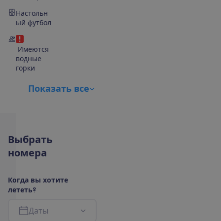
Настольн
ый футбол
Имеются
водные
горки
П
о
к
а
з
а
т
ь
в
с
е
В
ы
б
р
а
т
ь
н
о
м
е
р
а
К
о
г
д
а
в
ы
х
о
т
и
т
е
л
е
т
е
т
ь
?
Д
а
т
ы