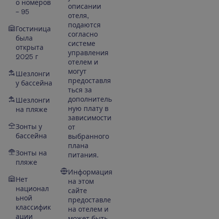
о номеров
описании
– 95
отеля,
подаются
Гостиница
согласно
была
системе
открыта
управления
2025 г
отелем и
могут
Шезлонги
предоставля
у бассейна
ться за
дополнитель
Шезлонги
ную плату в
на пляже
зависимости
Зонты у
от
бассейна
выбранного
плана
Зонты на
питания.
пляже
Информация
Нет
на этом
национал
сайте
ьной
предоставле
классифик
на отелем и
ации
может быть