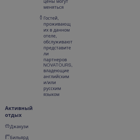
цены могут
меняться
Гостей,
проживающ
их в данном
отеле,
обслуживают
представите
ли
партнеров
NOVATOURS,
владеющие
английским
и/или
русским
языком
Активный
отдых
Джакузи
Бильярд