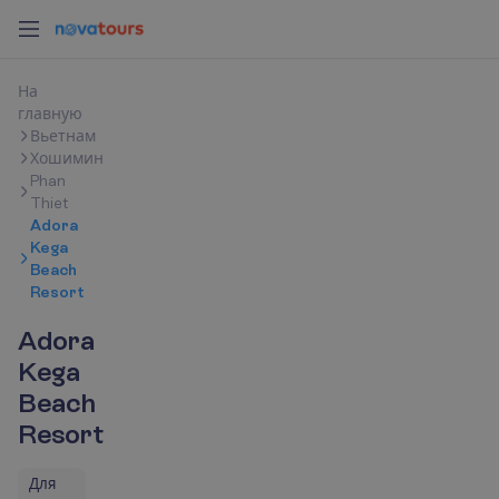
Н
а
г
л
а
в
н
у
ю
Вьетнам
Хошимин
Phan
Thiet
Adora
Kega
Beach
Resort
Adora
Kega
Beach
Resort
Для