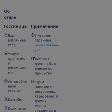
О
б
о
т
е
л
е
Гостиница
Примечания
Бар
Интернет
(оплачива
страница:
ется)
www.adoraba
y.vn
Услуги
прачечно
Депозит
й
должен быть
(оплачива
внесен по
ется)
прибытии
Автомобил
Еда и
ьная
напитки в
стоянка
ресторанах,
кафе, барах и
Бассейн
других
местах,
Количеств
указанных в