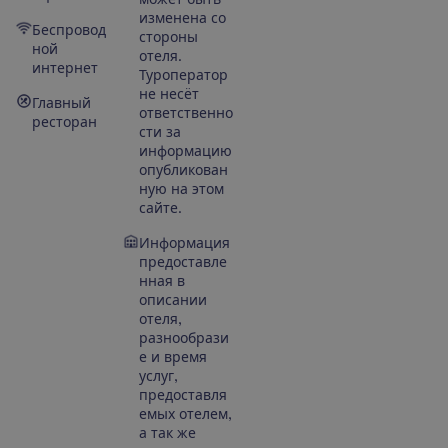
изменена со
Беспровод
стороны
ной
отеля.
интернет
Туроператор
не несёт
Главный
ответственно
ресторан
сти за
информацию
опубликован
ную на этом
сайте.
Информация
предоставле
нная в
описании
отеля,
разнообрази
е и время
услуг,
предоставля
емых отелем,
а так же