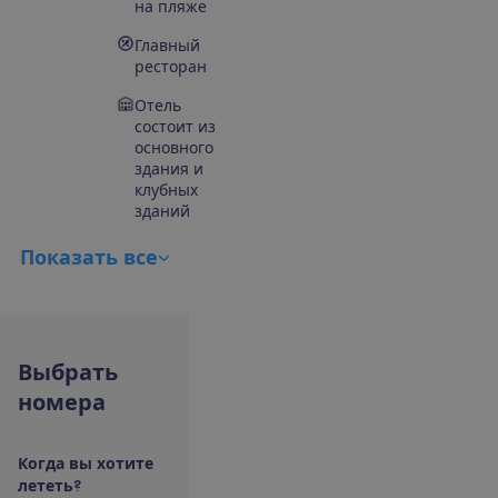
на пляже
Главный
ресторан
Отель
состоит из
основного
здания и
клубных
зданий
П
о
к
а
з
а
т
ь
в
с
е
В
ы
б
р
а
т
ь
н
о
м
е
р
а
К
о
г
д
а
в
ы
х
о
т
и
т
е
л
е
т
е
т
ь
?