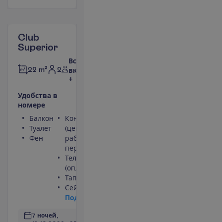
Club
Superior
Все
2
22 m²
включено
+
У
д
о
б
с
т
в
а
в
н
о
м
е
р
е
Балкон
Кондиционер
Туалет
(центральный,
Фен
работает
периодически)
Телефон
(оплачивается)
Тапочки
Сейф
П
о
д
р
о
б
н
е
е
7 ночей, 