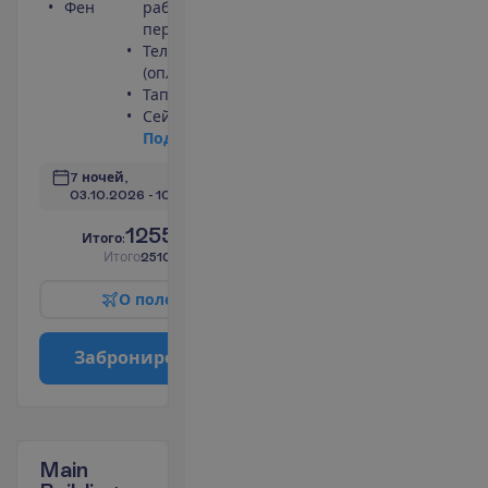
Фен
работает
периодически)
Телефон
(оплачивается)
Тапочки
Сейф
П
о
д
р
о
б
н
е
е
7 ночей, 
03.10.2026
 - 
10.10.2026
1255.00
И
т
о
г
о
:
€/чел.
И
т
о
г
о
2510.00
€/группу
О
п
о
л
е
т
е
З
а
б
р
о
н
и
р
о
в
а
т
ь
Main