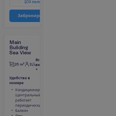
О
п
о
л
е
т
е
З
а
б
р
о
н
и
р
о
в
а
т
ь
Main
Building
Sea View
Все
2
25 m²
включено
+
У
д
о
б
с
т
в
а
в
н
о
м
е
р
е
Кондиционер
Площадь
(центральный,
номера 25 m²
работает
Сейф
периодически)
Туалет
Балкон
Беспроводной
Фен
интернет