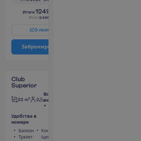
1249.00
И
т
о
г
о
:
€/чел.
И
т
о
г
о
2498.00
€/группу
О
п
о
л
е
т
е
З
а
б
р
о
н
и
р
о
в
а
т
ь
Club
Superior
Все
2
22 m²
включено
+
У
д
о
б
с
т
в
а
в
н
о
м
е
р
е
Балкон
Кондиционер
Туалет
(центральный,