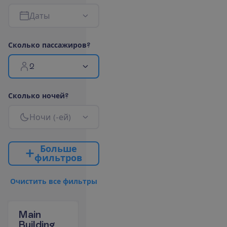
Д
а
т
ы
С
к
о
л
ь
к
о
п
а
с
с
а
ж
и
р
о
в
?
2
С
к
о
л
ь
к
о
н
о
ч
е
й
?
Н
о
ч
и
(
-
е
й
)
Б
о
л
ь
ш
е
ф
и
л
ь
т
р
о
в
О
ч
и
с
т
и
т
ь
в
с
е
ф
и
л
ь
т
р
ы
Main
Building