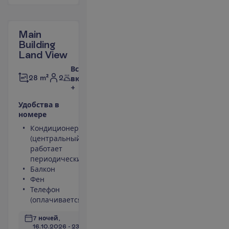
Main
Building
Land View
Все
2
28 m²
включено
+
У
д
о
б
с
т
в
а
в
н
о
м
е
р
е
Кондиционер
Площадь
(центральный,
номера 28 m²
работает
Сейф
периодически)
Туалет
Балкон
Беспроводной
Фен
интернет
Телефон
П
о
д
р
о
б
н
е
е
(оплачивается)
7 ночей, 
16.10.2026
 - 
23.10.2026