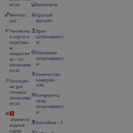
ется)
Кинотеатр
Фитнесс
Крытый
зал
бассейн
Теннисны
Врач
е корты (с
(оплачиваетс
грунтовы
я)
м
Магазины
покрытие
(оплачиваетс
м) – 30
я)
(оплачива
ется)
Количество
номеров –
Оснащен
436
ие для
тенниса
Конференц-
(оплачива
залы
ется)
(оплачиваетс
я)
Имеются
Бассейны – 3
водные
горки
Бары – 6