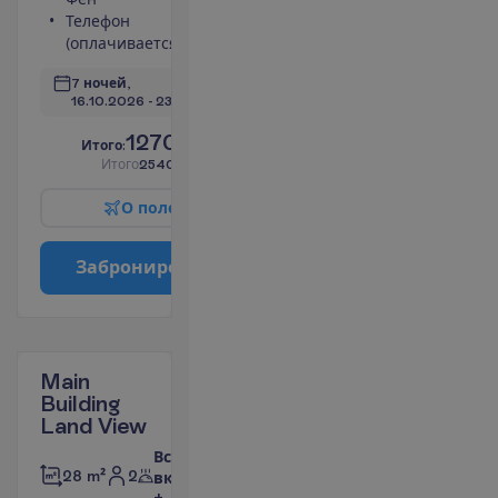
Телефон
П
о
д
р
о
б
н
е
е
(оплачивается)
7 ночей, 
16.10.2026
 - 
23.10.2026
1270.00
И
т
о
г
о
:
€/чел.
И
т
о
г
о
2540.00
€/группу
О
п
о
л
е
т
е
З
а
б
р
о
н
и
р
о
в
а
т
ь
Main
Building
Land View
Все
2
28 m²
включено
+