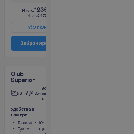
1236.00
И
т
о
г
о
:
€/чел.
И
т
о
г
о
2472.00
€/группу
О
п
о
л
е
т
е
З
а
б
р
о
н
и
р
о
в
а
т
ь
Club
Superior
Все
2
22 m²
включено
+
У
д
о
б
с
т
в
а
в
н
о
м
е
р
е
Балкон
Кондиционер
Туалет
(центральный,