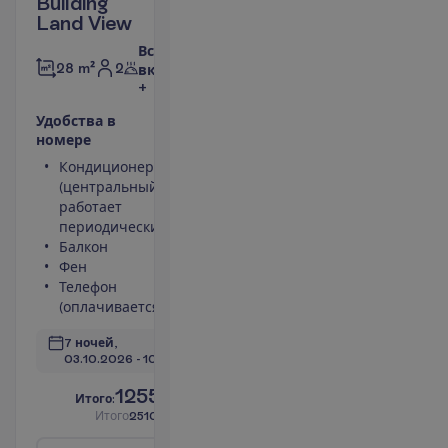
Building
Land View
Все
2
28 m²
включено
+
У
д
о
б
с
т
в
а
в
н
о
м
е
р
е
Кондиционер
Площадь
(центральный,
номера 28 m²
работает
Сейф
периодически)
Туалет
Балкон
Беспроводной
Фен
интернет
Телефон
П
о
д
р
о
б
н
е
е
(оплачивается)
7 ночей, 
03.10.2026
 - 
10.10.2026
1255.00
И
т
о
г
о
:
€/чел.
И
т
о
г
о
2510.00
€/группу