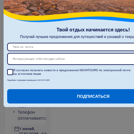
Main
Building
Твой отдых начинается здесь!
Land View
Получай лучшие предложения для путешествий и узнавай о текущ
Все
2
28 m²
включено
+
Интересующие тебя поездки сейчас
У
д
о
б
с
т
в
а
в
н
о
м
е
р
е
Я согласен получать новости и предложения NOVATOURS по электронной почте
на эстонском языке
Кондиционер
Площадь
Подробнее о программе преимуществ NOVATOURS
(центральный,
номера 28 m²
работает
Сейф
периодически)
Туалет
ПОДПИСАТЬСЯ
Балкон
Беспроводной
Фен
интернет
Телефон
П
о
д
р
о
б
н
е
е
(оплачивается)
7 ночей, 
17.10.2026
 - 
24.10.2026