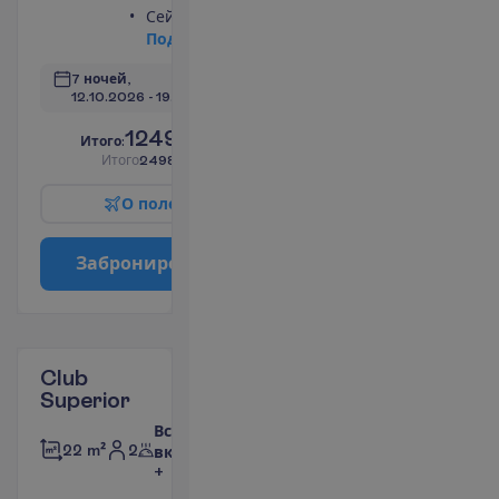
Сейф
П
о
д
р
о
б
н
е
е
7 ночей, 
12.10.2026
 - 
19.10.2026
1249.00
И
т
о
г
о
:
€/чел.
И
т
о
г
о
2498.00
€/группу
О
п
о
л
е
т
е
З
а
б
р
о
н
и
р
о
в
а
т
ь
Club
Superior
Все
2
22 m²
включено
+