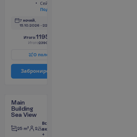
Сейф
П
о
д
р
о
б
н
е
е
7 ночей, 
15.10.2026
 - 
22.10.2026
1195.00
И
т
о
г
о
:
€/чел.
И
т
о
г
о
2390.00
€/группу
О
п
о
л
е
т
е
З
а
б
р
о
н
и
р
о
в
а
т
ь
Main
Building
Sea View
Все
2
25 m²
включено
+