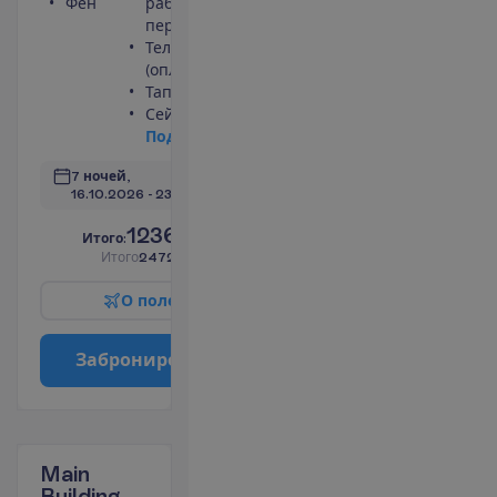
Фен
работает
периодически)
Телефон
(оплачивается)
Тапочки
Сейф
П
о
д
р
о
б
н
е
е
7 ночей, 
16.10.2026
 - 
23.10.2026
1236.00
И
т
о
г
о
:
€/чел.
И
т
о
г
о
2472.00
€/группу
О
п
о
л
е
т
е
З
а
б
р
о
н
и
р
о
в
а
т
ь
Main
Building