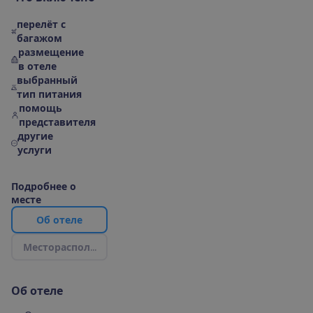
перелёт с
багажом
размещение
в отеле
выбранный
тип питания
помощь
представителя
другие
услуги
П
о
д
р
о
б
н
е
е
о
м
е
с
т
е
О
б
о
т
е
л
е
М
е
с
т
о
р
а
с
п
о
л
о
ж
е
н
и
е
|
К
а
р
т
а
О
б
о
т
е
л
е