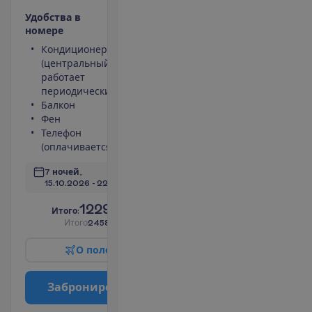
У
д
о
б
с
т
в
а
в
н
о
м
е
р
е
Кондиционер
Площадь
(центральный,
номера 25 m²
работает
Сейф
периодически)
Туалет
Балкон
Беспроводной
Фен
интернет
Телефон
П
о
д
р
о
б
н
е
е
(оплачивается)
7 ночей, 
15.10.2026
 - 
22.10.2026
1229.00
И
т
о
г
о
:
€/чел.
И
т
о
г
о
2458.00
€/группу
О
п
о
л
е
т
е
З
а
б
р
о
н
и
р
о
в
а
т
ь