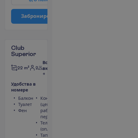
З
а
б
р
о
н
и
р
о
в
а
т
ь
Club
Superior
Все
2
22 m²
включено
+
У
д
о
б
с
т
в
а
в
н
о
м
е
р
е
Балкон
Кондиционер
Туалет
(центральный,
Фен
работает
периодически)
Телефон
(оплачивается)
Тапочки