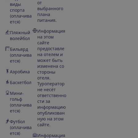
от
виды
выбранного
спорта
плана
(оплачива
питания.
ется)
Информация
Пляжный
на этом
волейбол
сайте
предоставле
Бильярд
на отелем и
(оплачива
может быть
ется)
изменена со
Аэробика
стороны
отеля.
Баскетбол
Туроператор
не несёт
Мини-
ответственно
гольф
сти за
(оплачива
информацию
ется)
опубликован
ную на этом
Футбол
сайте.
(оплачива
ется)
Информация