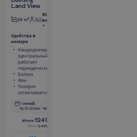
Land View
Все
2
28 m²
включено
+
У
д
о
б
с
т
в
а
в
н
о
м
е
р
е
Кондиционер
Площадь
(центральный,
номера 28 m²
работает
Сейф
периодически)
Туалет
Балкон
Беспроводной
Фен
интернет
Телефон
П
о
д
р
о
б
н
е
е
(оплачивается)
7 ночей, 
12.10.2026
 - 
19.10.2026
1249.00
И
т
о
г
о
:
€/чел.
И
т
о
г
о
2498.00
€/группу