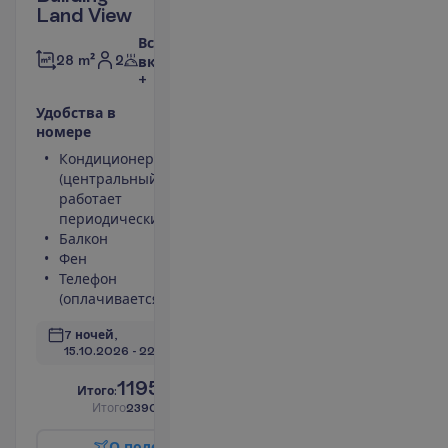
Land View
Все
2
28 m²
включено
+
У
д
о
б
с
т
в
а
в
н
о
м
е
р
е
Кондиционер
Площадь
(центральный,
номера 28 m²
работает
Сейф
периодически)
Туалет
Балкон
Беспроводной
Фен
интернет
Телефон
П
о
д
р
о
б
н
е
е
(оплачивается)
7 ночей, 
15.10.2026
 - 
22.10.2026
1195.00
И
т
о
г
о
:
€/чел.
И
т
о
г
о
2390.00
€/группу
О
п
о
л
е
т
е