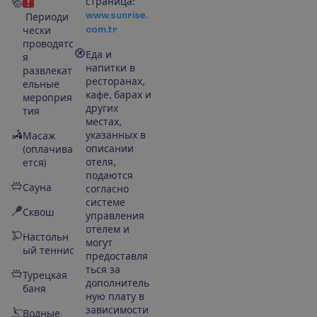
страница:
www.sunrise.
Периоди
com.tr
чески
проводятс
Еда и
я
напитки в
развлекат
ресторанах,
ельные
кафе, барах и
мероприя
других
тия
местах,
указанных в
Масаж
описании
(оплачива
отеля,
ется)
подаются
Сауна
согласно
системе
Сквош
управления
отелем и
Настольн
могут
ый теннис
предоставля
ться за
Турецкая
дополнитель
баня
ную плату в
зависимости
Водные