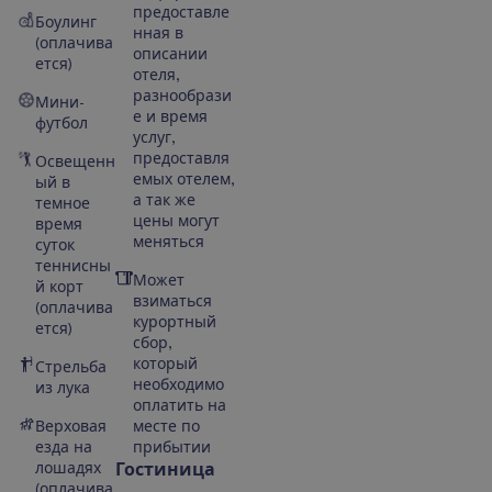
предоставле
Боулинг
нная в
(оплачива
описании
ется)
отеля,
разнообрази
Мини-
е и время
футбол
услуг,
предоставля
Освещенн
емых отелем,
ый в
а так же
темное
цены могут
время
меняться
суток
теннисны
Может
й корт
взиматься
(оплачива
курортный
ется)
сбор,
который
Стрельба
необходимо
из лука
оплатить на
Верховая
месте по
езда на
прибытии
лошадях
Гостиница
(оплачива