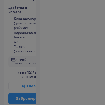
У
д
о
б
с
т
в
а
в
н
о
м
е
р
е
Кондиционер
Площадь
(центральный,
номера 28 m²
работает
Сейф
периодически)
Туалет
Балкон
Беспроводной
Фен
интернет
Телефон
П
о
д
р
о
б
н
е
е
(оплачивается)
7 ночей, 
18.10.2026
 - 
25.10.2026
1279.00
И
т
о
г
о
:
€/чел.
И
т
о
г
о
2558.00
€/группу
О
п
о
л
е
т
е
З
а
б
р
о
н
и
р
о
в
а
т
ь