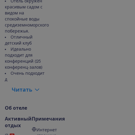
Отель окружен
красивым садом с
видом на
спокойные воды
средиземноморского
побережья.
Отличный
детский клуб
Идеально
подходит для
конференций (25
конференц-залов)
Очень подходит
д
Ч
и
т
а
т
ь
О
б
о
т
е
л
е
Активный
Примечания
отдых
Интернет