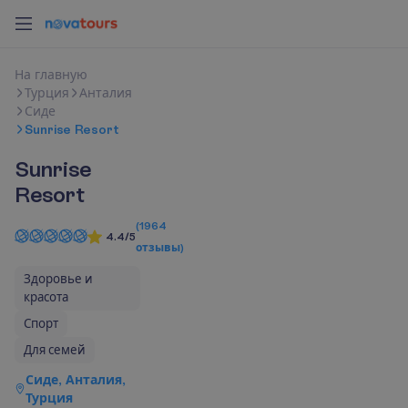
Н
а
г
л
а
в
н
у
ю
Турция
Анталия
Сиде
Sunrise Resort
Sunrise
Resort
(
1964
4.4/5
отзывы
)
Здоровье и
красота
Спорт
Для семей
Сиде, Анталия,
Турция