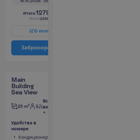
18.10.2026
 - 
25.10.2026
1279.00
И
т
о
г
о
:
€/чел.
И
т
о
г
о
2558.00
€/группу
О
п
о
л
е
т
е
З
а
б
р
о
н
и
р
о
в
а
т
ь
Main
Building
Sea View
Все
2
25 m²
включено
+
У
д
о
б
с
т
в
а
в
н
о
м
е
р
е
Кондиционер
Площадь