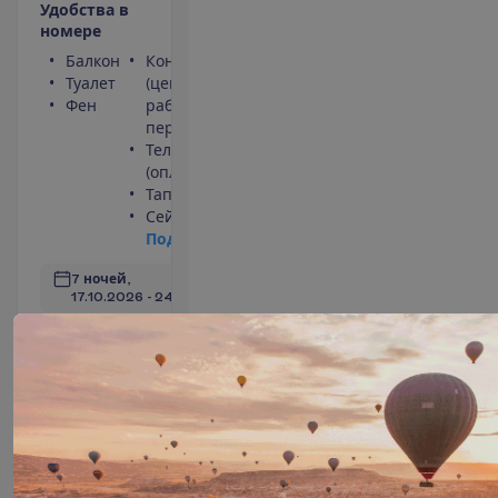
У
д
о
б
с
т
в
а
в
н
о
м
е
р
е
Балкон
Кондиционер
Туалет
(центральный,
Фен
работает
периодически)
Телефон
(оплачивается)
Тапочки
Сейф
П
о
д
р
о
б
н
е
е
7 ночей, 
17.10.2026
 - 
24.10.2026
1249.00
И
т
о
г
о
:
€/чел.
И
т
о
г
о
2498.00
€/группу
О
п
о
л
е
т
е
З
а
б
р
о
н
и
р
о
в
а
т
ь