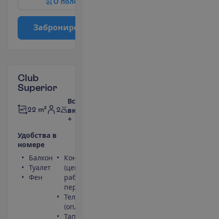
О
п
о
л
е
т
е
З
а
б
р
о
н
и
р
о
в
а
т
ь
Club
Superior
Все
2
22 m²
включено
+
У
д
о
б
с
т
в
а
в
н
о
м
е
р
е
Балкон
Кондиционер
Туалет
(центральный,
Фен
работает
периодически)
Телефон
(оплачивается)
Тапочки