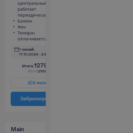
(центральный,
номера 25 m²
работает
Сейф
периодически)
Туалет
Балкон
Беспроводной
Фен
интернет
Телефон
П
о
д
р
о
б
н
е
е
(оплачивается)
7 ночей, 
17.10.2026
 - 
24.10.2026
1279.00
И
т
о
г
о
:
€/чел.
И
т
о
г
о
2558.00
€/группу
О
п
о
л
е
т
е
З
а
б
р
о
н
и
р
о
в
а
т
ь
Main