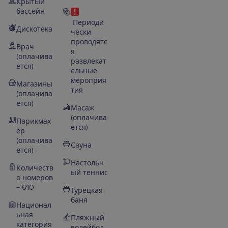
Крытый
бассейн
Периоди
Дискотека
чески
проводятс
Врач
я
(оплачива
развлекат
ется)
ельные
мероприя
Магазины
тия
(оплачива
ется)
Масаж
(оплачива
Парикмах
ется)
ер
(оплачива
Сауна
ется)
Настольн
Количеств
ый теннис
о номеров
– 610
Турецкая
баня
Национал
ьная
Пляжный
категория
волейбол