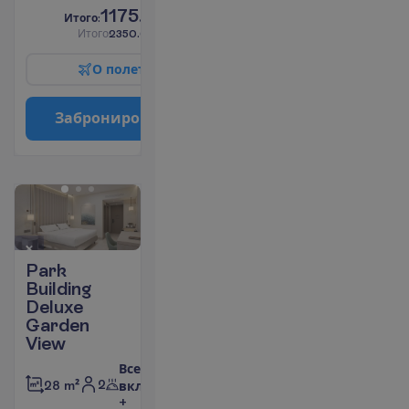
1175.00
И
т
о
г
о
:
€/чел.
И
т
о
г
о
2350.00
€/группу
О
п
о
л
е
т
е
З
а
б
р
о
н
и
р
о
в
а
т
ь
Park
Building
Deluxe
Garden
View
Все
2
28 m²
включено
+