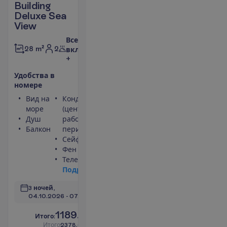
Building
Deluxe Sea
View
Все
2
28 m²
включено
+
У
д
о
б
с
т
в
а
в
н
о
м
е
р
е
Вид на
Кондиционер
море
(центральный,
Душ
работает
Балкон
периодически)
Сейф
Фен
Телевизор
П
о
д
р
о
б
н
е
е
3 ночей, 
04.10.2026
 - 
07.10.2026
1189.00
И
т
о
г
о
:
€/чел.
И
т
о
г
о
2378.00
€/группу