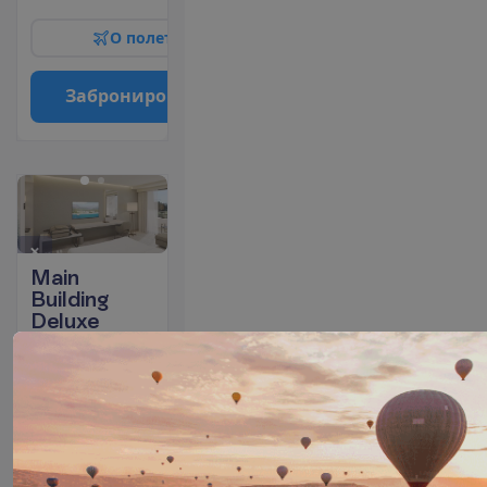
О
п
о
л
е
т
е
З
а
б
р
о
н
и
р
о
в
а
т
ь
Main
Building
Deluxe
Garden
View
Все
2
28 m²
включено
+
У
д
о
б
с
т
в
а
в