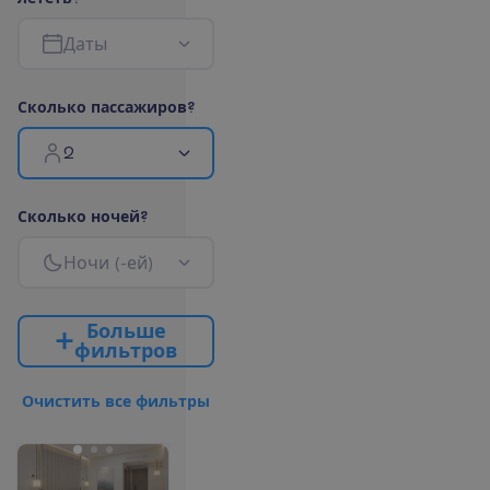
Д
а
т
ы
С
к
о
л
ь
к
о
п
а
с
с
а
ж
и
р
о
в
?
2
С
к
о
л
ь
к
о
н
о
ч
е
й
?
Н
о
ч
и
(
-
е
й
)
Б
о
л
ь
ш
е
ф
и
л
ь
т
р
о
в
О
ч
и
с
т
и
т
ь
в
с
е
ф
и
л
ь
т
р
ы