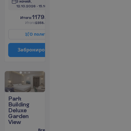
3 ночей, 
12.10.2026
 - 
15.10.2026
1179.00
И
т
о
г
о
:
€/чел.
И
т
о
г
о
2358.00
€/группу
О
п
о
л
е
т
е
З
а
б
р
о
н
и
р
о
в
а
т
ь
Park
Building
Deluxe
Garden
View
Все