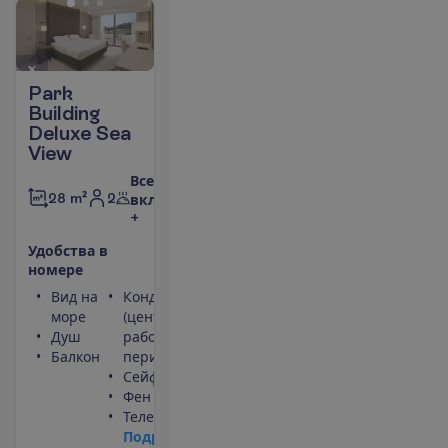
Park
Building
Deluxe Sea
View
Все
2
28 m²
включено
+
У
д
о
б
с
т
в
а
в
н
о
м
е
р
е
Вид на
Кондиционер
море
(центральный,
Душ
работает
Балкон
периодически)
Сейф
Фен
Телевизор
П
о
д
р
о
б
н
е
е