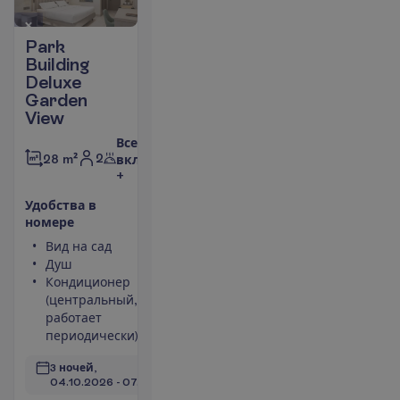
Park
Building
Deluxe
Garden
View
Все
2
28 m²
включено
+
У
д
о
б
с
т
в
а
в
н
о
м
е
р
е
Вид на сад
Фен
Душ
Сейф
Кондиционер
Набор для
(центральный,
чая/кофе
работает
Мини-бар
периодически)
П
о
д
р
о
б
н
е
е
3 ночей, 
04.10.2026
 - 
07.10.2026