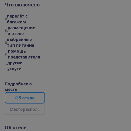
Ч
т
о
в
к
л
ю
ч
е
н
о
перелёт с
багажом
размещение
в отеле
выбранный
тип питания
помощь
представителя
другие
услуги
П
о
д
р
о
б
н
е
е
о
м
е
с
т
е
О
б
о
т
е
л
е
М
е
с
т
о
р
а
с
п
о
л
о
ж
е
н
и
е
|
К
а
р
т
а
О
б
о
т
е
л
е