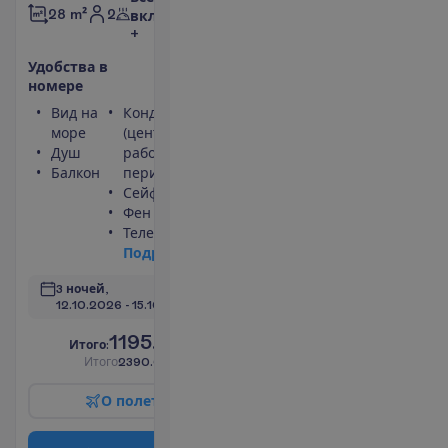
2
28 m²
включено
+
У
д
о
б
с
т
в
а
в
н
о
м
е
р
е
Вид на
Кондиционер
море
(центральный,
Душ
работает
Балкон
периодически)
Сейф
Фен
Телевизор
П
о
д
р
о
б
н
е
е
3 ночей, 
12.10.2026
 - 
15.10.2026
1195.00
И
т
о
г
о
:
€/чел.
И
т
о
г
о
2390.00
€/группу
О
п
о
л
е
т
е