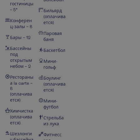
гостиницы
– 5*
Бильярд
(оплачива
Конферен
ется)
ц-залы – 8
Паровая
Бары – 12
баня
Бассейны
Баскетбол
под
открытым
Мини-
небом – 2
гольф
Рестораны
Боулинг
а la carte –
(оплачива
8
ется)
(оплачива
ется)
Мини-
футбол
Химчистка
(оплачива
Стрельба
ется)
из лука
Шезлонги
Фитнесс
у бассейна