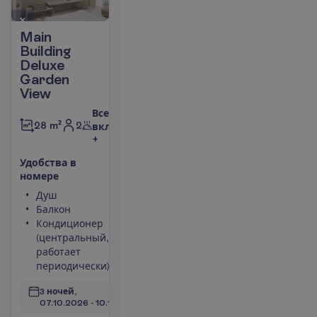
Main
Building
Deluxe
Garden
View
Все
2
28 m²
включено
+
У
д
о
б
с
т
в
а
в
н
о
м
е
р
е
Душ
Набор для
Балкон
чая/кофе
Кондиционер
Фен
(центральный,
Телевизор
работает
Мини-бар
периодически)
П
о
д
р
о
б
н
е
е
3 ночей, 
07.10.2026
 - 
10.10.2026