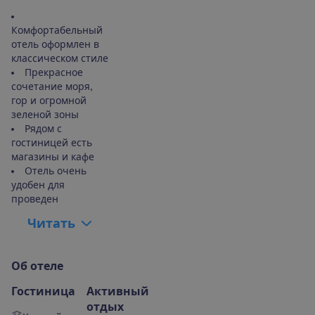
Комфортабельный
отель оформлен в
классическом стиле
Прекрасное
сочетание моря,
гор и огромной
зеленой зоны
Рядом с
гостиницей есть
магазины и кафе
Отель очень
удобен для
проведен
Ч
и
т
а
т
ь
О
б
о
т
е
л
е
Гостиница
Активный
отдых