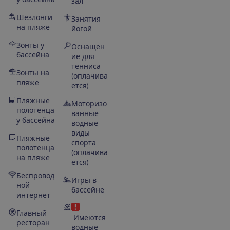
зал
Шезлонги
Занятия
на пляже
йогой
Зонты у
Оснащен
бассейна
ие для
тенниса
Зонты на
(оплачива
пляже
ется)
Пляжные
Моторизо
полотенца
ванные
у бассейна
водные
виды
Пляжные
спорта
полотенца
(оплачива
на пляже
ется)
Беспровод
Игры в
ной
бассейне
интернет
Главный
Имеются
ресторан
водные