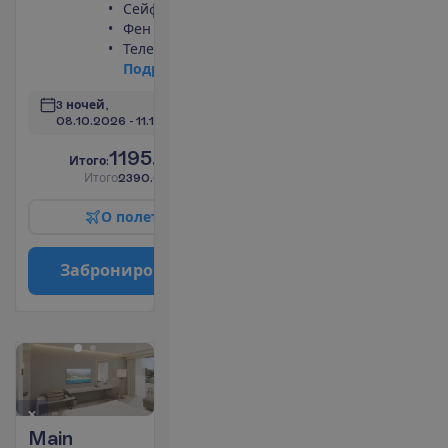
Сейф
Фен
Телевизор
П
о
д
р
о
б
н
е
е
3 ночей, 
08.10.2026
 - 
11.10.2026
1195.00
И
т
о
г
о
:
€/чел.
И
т
о
г
о
2390.00
€/группу
О
п
о
л
е
т
е
З
а
б
р
о
н
и
р
о
в
а
т
ь
Main