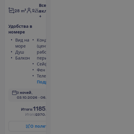
Все
2
28 m²
включено
+
У
д
о
б
с
т
в
а
в
н
о
м
е
р
е
Вид на
Кондиционер
море
(центральный,
Душ
работает
Балкон
периодически)
Сейф
Фен
Телевизор
П
о
д
р
о
б
н
е
е
3 ночей, 
03.10.2026
 - 
06.10.2026
1185.00
И
т
о
г
о
:
€/чел.
И
т
о
г
о
2370.00
€/группу
О
п
о
л
е
т
е