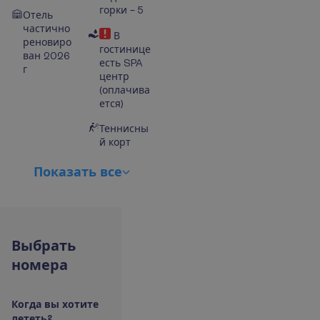
горки – 5
Отель
частично
В
реновиро
гостинице
ван 2026
есть SPA
г
центр
(оплачива
ется)
Теннисны
й корт
П
о
к
а
з
а
т
ь
в
с
е
В
ы
б
р
а
т
ь
н
о
м
е
р
а
К
о
г
д
а
в
ы
х
о
т
и
т
е
л
е
т
е
т
ь
?