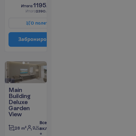
1195.00
И
т
о
г
о
:
€/чел.
И
т
о
г
о
2390.00
€/группу
О
п
о
л
е
т
е
З
а
б
р
о
н
и
р
о
в
а
т
ь
Main
Building
Deluxe
Garden
View
Все
2
28 m²
включено
+