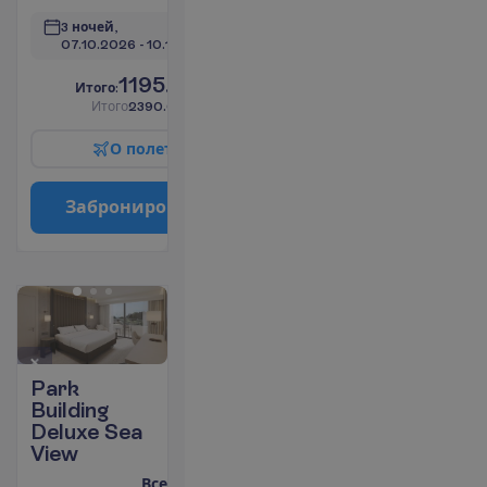
3 ночей, 
07.10.2026
 - 
10.10.2026
1195.00
И
т
о
г
о
:
€/чел.
И
т
о
г
о
2390.00
€/группу
О
п
о
л
е
т
е
З
а
б
р
о
н
и
р
о
в
а
т
ь
Park
Building
Deluxe Sea
View
Все