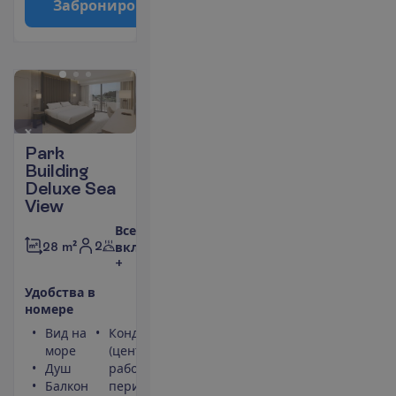
З
а
б
р
о
н
и
р
о
в
а
т
ь
Park
Building
Deluxe Sea
View
Все
2
28 m²
включено
+
У
д
о
б
с
т
в
а
в
н
о
м
е
р
е
Вид на
Кондиционер
море
(центральный,
Душ
работает
Балкон
периодически)