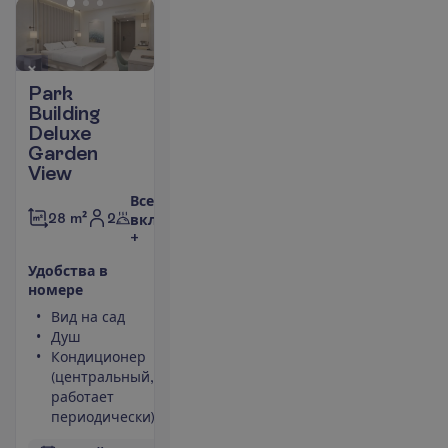
Park
Building
Deluxe
Garden
View
Все
2
28 m²
включено
+
У
д
о
б
с
т
в
а
в
н
о
м
е
р
е
Вид на сад
Фен
Душ
Сейф
Кондиционер
Набор для
(центральный,
чая/кофе
работает
Мини-бар
периодически)
П
о
д
р
о
б
н
е
е