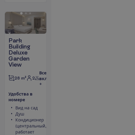
Park
Building
Deluxe
Garden
View
Все
2
28 m²
включено
+
У
д
о
б
с
т
в
а
в
н
о
м
е
р
е
Вид на сад
Фен
Душ
Сейф
Кондиционер
Набор для
(центральный,
чая/кофе
работает
Мини-бар