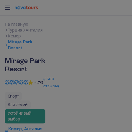
Н
а
г
л
а
в
н
у
ю
Турция
Анталия
Кемер
Mirage Park
Resort
Mirage Park
Resort
(
3800
4.7/5
отзывы
)
Спорт
Для семей
Устойчивый
выбор
Кемер, Анталия,