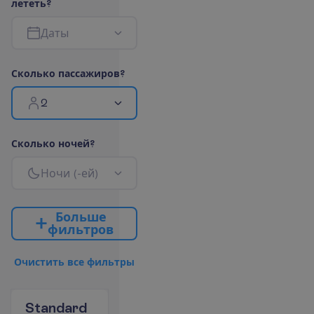
л
е
т
е
т
ь
?
Д
а
т
ы
С
к
о
л
ь
к
о
п
а
с
с
а
ж
и
р
о
в
?
2
С
к
о
л
ь
к
о
н
о
ч
е
й
?
Н
о
ч
и
(
-
е
й
)
Б
о
л
ь
ш
е
ф
и
л
ь
т
р
о
в
О
ч
и
с
т
и
т
ь
в
с
е
ф
и
л
ь
т
р
ы
Standard