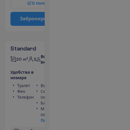
О
п
о
л
е
т
е
З
а
б
р
о
н
и
р
о
в
а
т
ь
Standard
Все
2
20 m²
включено
У
д
о
б
с
т
в
а
в
н
о
м
е
р
е
Туалет
Ванна или душ
Фен
Сейф
Телефон
(оплачивается)
Балкон
Мини-бар
(оплачивается)
П
о
д
р
о
б
н
е
е