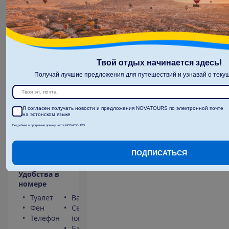
10.10.2026
 - 
17.10.2026
775.00
И
т
о
г
о
:
€/чел.
И
т
о
г
о
1550.00
€/группу
О
п
о
л
е
т
е
Твой отдых начинается здесь!
Получай лучшие предложения для путешествий и узнавай о текущ
З
а
б
р
о
н
и
р
о
в
а
т
ь
Я согласен получать новости и предложения NOVATOURS по электронной почте
на эстонском языке
Подробнее о программе преимуществ NOVATOURS
Standard
Все
2
20 m²
ПОДПИСАТЬСЯ
включено
У
д
о
б
с
т
в
а
в
н
о
м
е
р
е
Туалет
Ванна или душ
Фен
Сейф
Телефон
(оплачивается)
Балкон