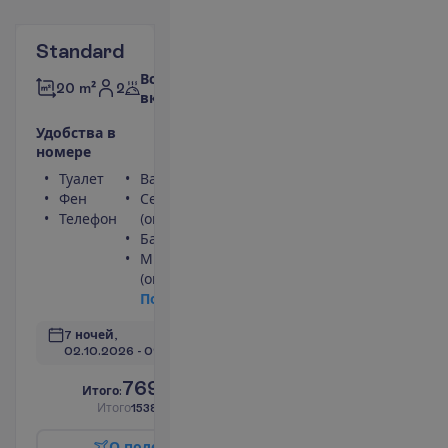
Standard
Все
2
20 m²
включено
У
д
о
б
с
т
в
а
в
н
о
м
е
р
е
Туалет
Ванна или душ
Фен
Сейф
Телефон
(оплачивается)
Балкон
Мини-бар
(оплачивается)
П
о
д
р
о
б
н
е
е
7 ночей, 
02.10.2026
 - 
09.10.2026
769.00
И
т
о
г
о
:
€/чел.
И
т
о
г
о
1538.00
€/группу
О
п
о
л
е
т
е