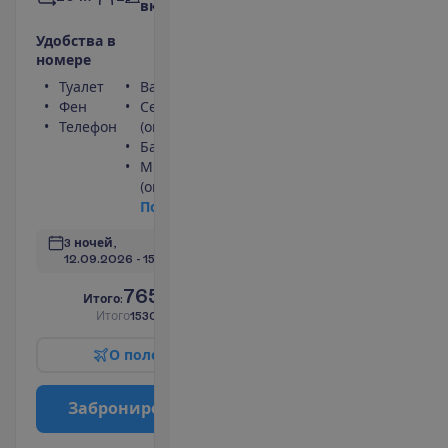
включено
У
д
о
б
с
т
в
а
в
н
о
м
е
р
е
Туалет
Ванна или душ
Фен
Сейф
Телефон
(оплачивается)
Балкон
Мини-бар
(оплачивается)
П
о
д
р
о
б
н
е
е
3 ночей, 
12.09.2026
 - 
15.09.2026
765.00
И
т
о
г
о
:
€/чел.
И
т
о
г
о
1530.00
€/группу
О
п
о
л
е
т
е
З
а
б
р
о
н
и
р
о
в
а
т
ь