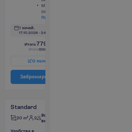
Мини-бар
(оплачивается)
П
о
д
р
о
б
н
е
е
7 ночей, 
17.10.2026
 - 
24.10.2026
779.00
И
т
о
г
о
:
€/чел.
И
т
о
г
о
1558.00
€/группу
О
п
о
л
е
т
е
З
а
б
р
о
н
и
р
о
в
а
т
ь
Standard
Все
2
20 m²
включено
У
д
о
б
с
т
в
а
в