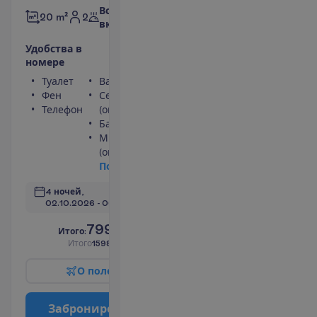
Все
2
20 m²
включено
У
д
о
б
с
т
в
а
в
н
о
м
е
р
е
Туалет
Ванна или душ
Фен
Сейф
Телефон
(оплачивается)
Балкон
Мини-бар
(оплачивается)
П
о
д
р
о
б
н
е
е
4 ночей, 
02.10.2026
 - 
06.10.2026
799.00
И
т
о
г
о
:
€/чел.
И
т
о
г
о
1598.00
€/группу
О
п
о
л
е
т
е
З
а
б
р
о
н
и
р
о
в
а
т
ь