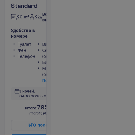
Standard
Все
2
20 m²
включено
У
д
о
б
с
т
в
а
в
н
о
м
е
р
е
Туалет
Ванна или душ
Фен
Сейф
Телефон
(оплачивается)
Балкон
Мини-бар
(оплачивается)
П
о
д
р
о
б
н
е
е
3 ночей, 
04.10.2026
 - 
07.10.2026
795.00
И
т
о
г
о
:
€/чел.
И
т
о
г
о
1590.00
€/группу
О
п
о
л
е
т
е