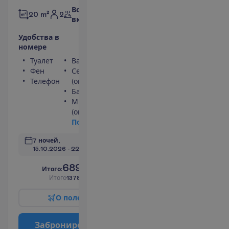
Все
2
20 m²
включено
У
д
о
б
с
т
в
а
в
н
о
м
е
р
е
Туалет
Ванна или душ
Фен
Сейф
Телефон
(оплачивается)
Балкон
Мини-бар
(оплачивается)
П
о
д
р
о
б
н
е
е
7 ночей, 
15.10.2026
 - 
22.10.2026
689.00
И
т
о
г
о
:
€/чел.
И
т
о
г
о
1378.00
€/группу
О
п
о
л
е
т
е
З
а
б
р
о
н
и
р
о
в
а
т
ь