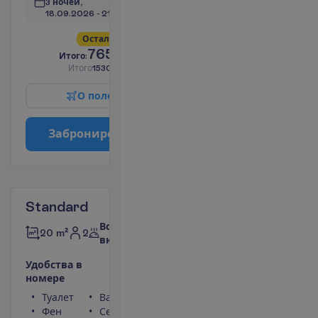
3 ночей, 
18.09.2026
 - 
21.09.2026
О
с
т
а
л
о
с
ь
в
с
е
г
о
5
!
765.00
И
т
о
г
о
:
€/чел.
И
т
о
г
о
1530.00
€/группу
О
п
о
л
е
т
е
З
а
б
р
о
н
и
р
о
в
а
т
ь
Standard
Все
2
20 m²
включено
У
д
о
б
с
т
в
а
в
н
о
м
е
р
е
Туалет
Ванна или душ
Фен
Сейф