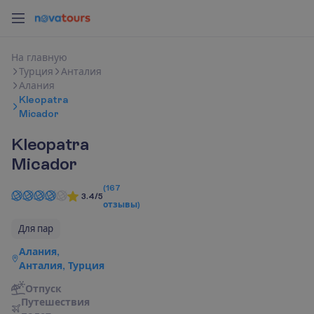
Н
а
г
л
а
в
н
у
ю
Турция
Анталия
Алания
Kleopatra
Micador
Kleopatra
Micador
(
167
3.4/5
отзывы
)
Для пар
Алания,
Анталия, Турция
Отпуск
П
у
т
е
ш
е
с
т
в
и
я