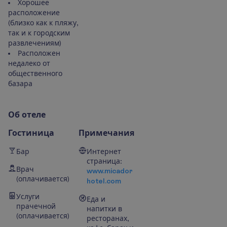
Хорошее
расположение
(близко как к пляжу,
так и к городским
развлечениям)
Расположен
недалеко от
общественного
базара
О
б
о
т
е
л
е
Гостиница
Примечания
Бар
Интернет
страница:
Врач
www.micador
(оплачивается)
hotel.com
Услуги
Еда и
прачечной
напитки в
(оплачивается)
ресторанах,