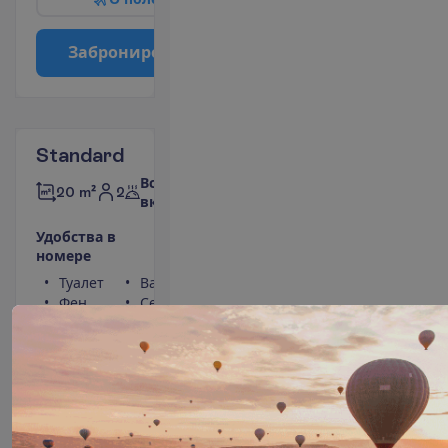
З
а
б
р
о
н
и
р
о
в
а
т
ь
Standard
Все
2
20 m²
включено
У
д
о
б
с
т
в
а
в
н
о
м
е
р
е
Туалет
Ванна или душ
Фен
Сейф
Телефон
(оплачивается)
Балкон
Мини-бар
(оплачивается)
П
о
д
р
о
б
н
е
е
7 ночей, 