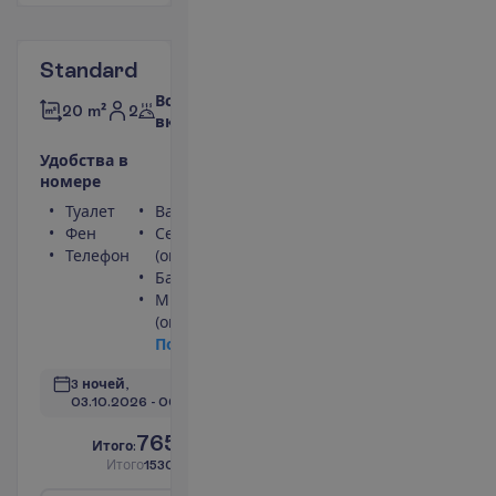
Standard
Все
2
20 m²
включено
У
д
о
б
с
т
в
а
в
н
о
м
е
р
е
Туалет
Ванна или душ
Фен
Сейф
Телефон
(оплачивается)
Балкон
Мини-бар
(оплачивается)
П
о
д
р
о
б
н
е
е
3 ночей, 
03.10.2026
 - 
06.10.2026
765.00
И
т
о
г
о
:
€/чел.
И
т
о
г
о
1530.00
€/группу