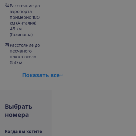
Расстояние до
аэропорта
примерно 120
км (Aнталия),
45 км
(Газипаша)
Расстояние до
песчаного
пляжа около
250 м
П
о
к
а
з
а
т
ь
в
с
е
В
ы
б
р
а
т
ь
н
о
м
е
р
а
К
о
г
д
а
в
ы
х
о
т
и
т
е