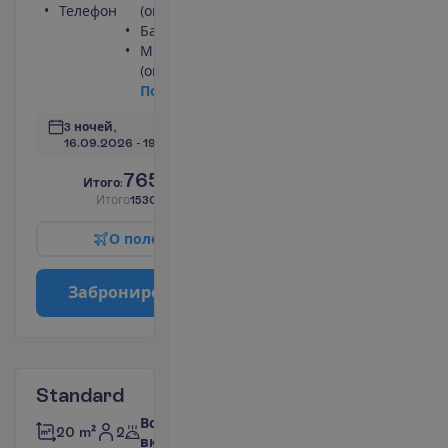
Телефон
(оплачивается)
Балкон
Мини-бар
(оплачивается)
П
о
д
р
о
б
н
е
е
3 ночей, 
16.09.2026
 - 
19.09.2026
765.00
И
т
о
г
о
:
€/чел.
И
т
о
г
о
1530.00
€/группу
О
п
о
л
е
т
е
З
а
б
р
о
н
и
р
о
в
а
т
ь
Standard
Все
2
20 m²
включено