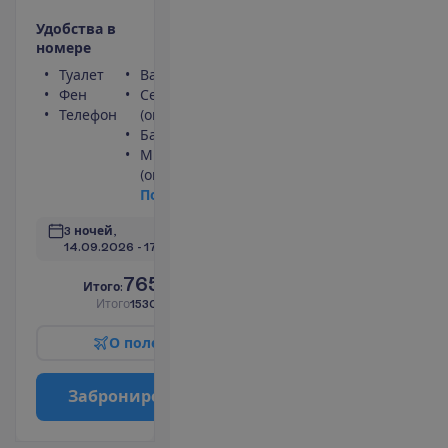
У
д
о
б
с
т
в
а
в
н
о
м
е
р
е
Туалет
Ванна или душ
Фен
Сейф
Телефон
(оплачивается)
Балкон
Мини-бар
(оплачивается)
П
о
д
р
о
б
н
е
е
3 ночей, 
14.09.2026
 - 
17.09.2026
765.00
И
т
о
г
о
:
€/чел.
И
т
о
г
о
1530.00
€/группу
О
п
о
л
е
т
е
З
а
б
р
о
н
и
р
о
в
а
т
ь