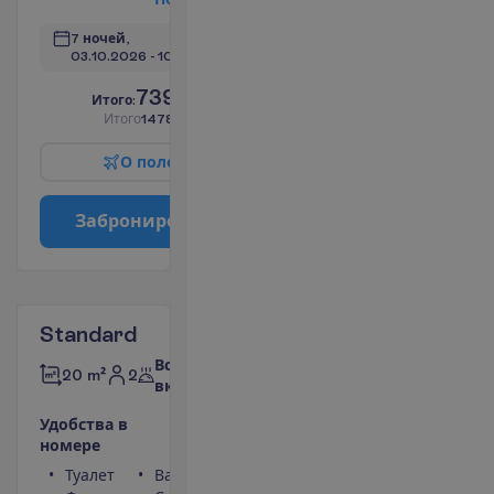
7 ночей, 
03.10.2026
 - 
10.10.2026
739.00
И
т
о
г
о
:
€/чел.
И
т
о
г
о
1478.00
€/группу
О
п
о
л
е
т
е
З
а
б
р
о
н
и
р
о
в
а
т
ь
Standard
Все
2
20 m²
включено
У
д
о
б
с
т
в
а
в
н
о
м
е
р
е
Туалет
Ванна или душ