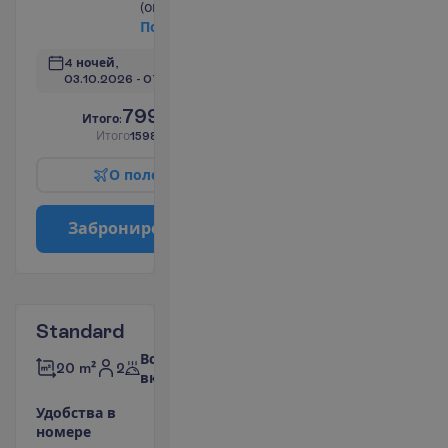
(оплачивается)
П
о
д
р
о
б
н
е
е
4 ночей, 
03.10.2026
 - 
07.10.2026
799.00
И
т
о
г
о
:
€/чел.
И
т
о
г
о
1598.00
€/группу
О
п
о
л
е
т
е
З
а
б
р
о
н
и
р
о
в
а
т
ь
Standard
Все
2
20 m²
включено
У
д
о
б
с
т
в
а
в
н
о
м
е
р
е