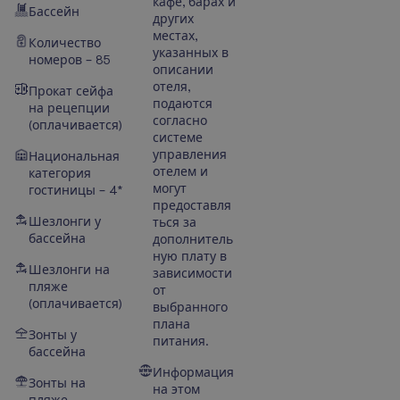
кафе, барах и
Бассейн
других
местах,
Количество
указанных в
номеров – 85
описании
отеля,
Прокат сейфа
подаются
на рецепции
согласно
(оплачивается)
системе
управления
Национальная
отелем и
категория
могут
гостиницы – 4*
предоставля
Шезлонги у
ться за
бассейна
дополнитель
ную плату в
Шезлонги на
зависимости
пляже
от
(оплачивается)
выбранного
плана
Зонты у
питания.
бассейна
Информация
Зонты на
на этом
пляже