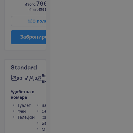
799.00
И
т
о
г
о
:
€/чел.
И
т
о
г
о
1598.00
€/группу
О
п
о
л
е
т
е
З
а
б
р
о
н
и
р
о
в
а
т
ь
Standard
Все
2
20 m²
включено
У
д
о
б
с
т
в
а
в
н
о
м
е
р
е
Туалет
Ванна или душ
Фен
Сейф
Телефон
(оплачивается)
Балкон
Мини-бар