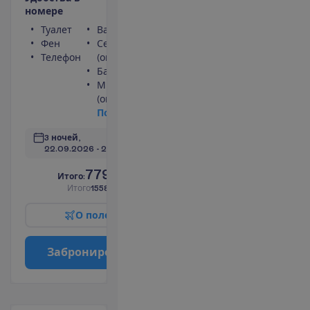
н
о
м
е
р
е
Туалет
Ванна или душ
Фен
Сейф
Телефон
(оплачивается)
Балкон
Мини-бар
(оплачивается)
П
о
д
р
о
б
н
е
е
3 ночей, 
22.09.2026
 - 
25.09.2026
779.00
И
т
о
г
о
:
€/чел.
И
т
о
г
о
1558.00
€/группу
О
п
о
л
е
т
е
З
а
б
р
о
н
и
р
о
в
а
т
ь