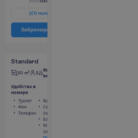
И
т
о
г
о
1450.00
€/группу
О
п
о
л
е
т
е
З
а
б
р
о
н
и
р
о
в
а
т
ь
Standard
Все
2
20 m²
включено
У
д
о
б
с
т
в
а
в
н
о
м
е
р
е
Туалет
Ванна или душ
Фен
Сейф
Телефон
(оплачивается)
Балкон
Мини-бар
(оплачивается)
П
о
д
р
о
б
н
е
е