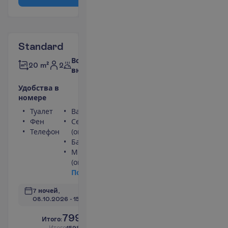
Standard
Все
2
20 m²
включено
У
д
о
б
с
т
в
а
в
н
о
м
е
р
е
Туалет
Ванна или душ
Фен
Сейф
Телефон
(оплачивается)
Балкон
Мини-бар
(оплачивается)
П
о
д
р
о
б
н
е
е
7 ночей, 
08.10.2026
 - 
15.10.2026
799.00
И
т
о
г
о
:
€/чел.
И
т
о
г
о
1598.00
€/группу