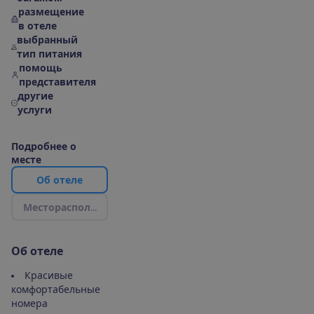
размещение
в отеле
выбранный
тип питания
помощь
представителя
другие
услуги
П
о
д
р
о
б
н
е
е
о
м
е
с
т
е
О
б
о
т
е
л
е
М
е
с
т
о
р
а
с
п
о
л
о
ж
е
н
и
е
|
К
а
р
т
а
О
б
о
т
е
л
е
Красивые
комфортабельные
номера