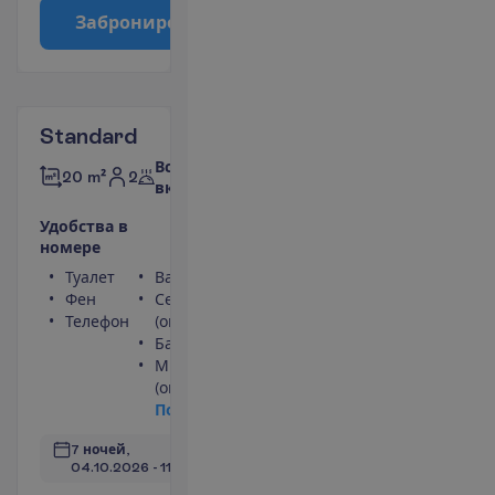
З
а
б
р
о
н
и
р
о
в
а
т
ь
Standard
Все
2
20 m²
включено
У
д
о
б
с
т
в
а
в
н
о
м
е
р
е
Туалет
Ванна или душ
Фен
Сейф
Телефон
(оплачивается)
Балкон
Мини-бар
(оплачивается)
П
о
д
р
о
б
н
е
е
7 ночей, 
04.10.2026
 - 
11.10.2026