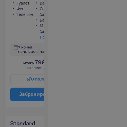
Туалет
Ванна или душ
Фен
Сейф
Телефон
(оплачивается)
Балкон
Мини-бар
(оплачивается)
П
о
д
р
о
б
н
е
е
7 ночей, 
07.10.2026
 - 
14.10.2026
799.00
И
т
о
г
о
:
€/чел.
И
т
о
г
о
1598.00
€/группу
О
п
о
л
е
т
е
З
а
б
р
о
н
и
р
о
в
а
т
ь
Standard