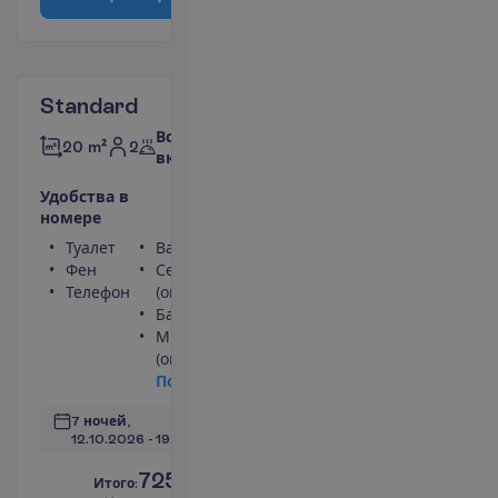
Standard
Все
2
20 m²
включено
У
д
о
б
с
т
в
а
в
н
о
м
е
р
е
Туалет
Ванна или душ
Фен
Сейф
Телефон
(оплачивается)
Балкон
Мини-бар
(оплачивается)
П
о
д
р
о
б
н
е
е
7 ночей, 
12.10.2026
 - 
19.10.2026
725.00
И
т
о
г
о
:
€/чел.