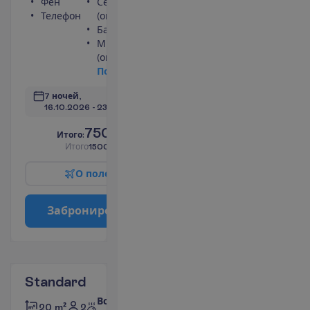
Фен
Сейф
Телефон
(оплачивается)
Балкон
Мини-бар
(оплачивается)
П
о
д
р
о
б
н
е
е
7 ночей, 
16.10.2026
 - 
23.10.2026
750.00
И
т
о
г
о
:
€/чел.
И
т
о
г
о
1500.00
€/группу
О
п
о
л
е
т
е
З
а
б
р
о
н
и
р
о
в
а
т
ь
Standard
Все
2
20 m²