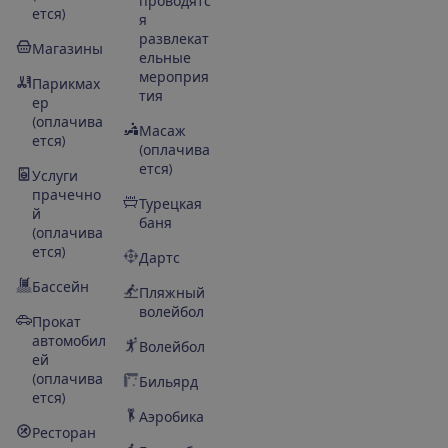
проводятс
ется)
я
развлекат
Магазины
ельные
мероприя
Парикмах
тия
ер
(оплачива
Масаж
ется)
(оплачива
ется)
Услуги
прачечно
Турецкая
й
баня
(оплачива
ется)
Дартс
Бассейн
Пляжный
волейбол
Прокат
автомобил
Волейбол
ей
(оплачива
Бильярд
ется)
Аэробика
Ресторан