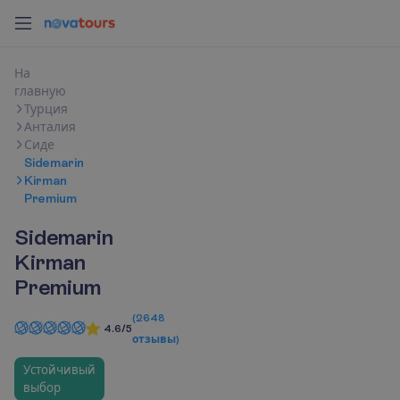
Н
а
г
л
а
в
н
у
ю
Турция
Анталия
Сиде
Sidemarin
Kirman
Premium
Sidemarin
Kirman
Premium
(
2648
4.6/5
отзывы
)
Устойчивый
выбор