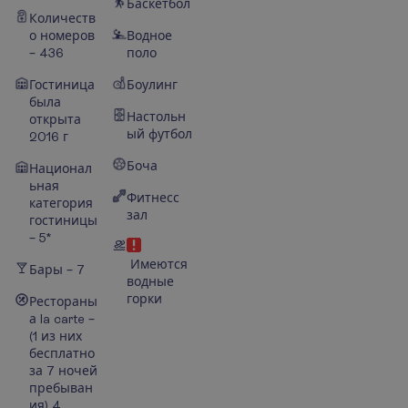
Баскетбол
Количеств
о номеров
Водное
– 436
поло
Гостиница
Боулинг
была
Настольн
открыта
ый футбол
2016 г
Боча
Национал
ьная
Фитнесс
категория
зал
гостиницы
– 5*
Имеются
Бары – 7
водные
горки
Рестораны
а la carte –
(1 из них
бесплатно
за 7 ночей
пребыван
ия)
4