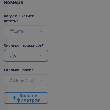
н
о
м
е
р
а
К
о
г
д
а
в
ы
х
о
т
и
т
е
л
е
т
е
т
ь
?
Д
а
т
ы
С
к
о
л
ь
к
о
п
а
с
с
а
ж
и
р
о
в
?
2
С
к
о
л
ь
к
о
н
о
ч
е
й
?
Н
о
ч
и
(
-
е
й
)
Б
о
л
ь
ш
е
ф
и
л
ь
т
р
о
в