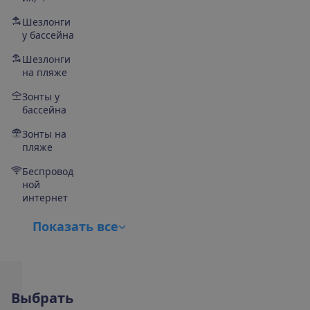
Шезлонги
у бассейна
Шезлонги
на пляже
Зонты у
бассейна
Зонты на
пляже
Беспровод
ной
интернет
П
о
к
а
з
а
т
ь
в
с
е
В
ы
б
р
а
т
ь