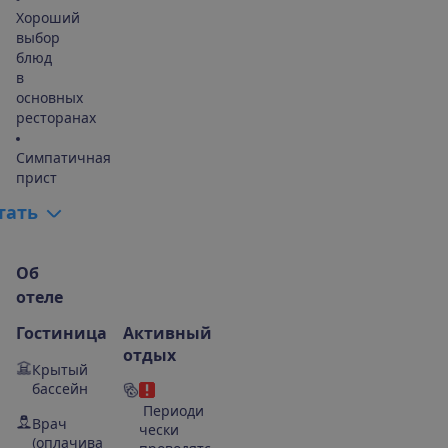
Хороший
выбор
блюд
в
основных
ресторанах
Симпатичная
прист
т
а
т
ь
О
б
о
т
е
л
е
Гостиница
Активный
отдых
Крытый
бассейн
Периоди
Врач
чески
(оплачива