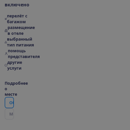
в
к
л
ю
ч
е
н
о
перелёт с
багажом
размещение
в отеле
выбранный
тип питания
помощь
представителя
другие
услуги
П
о
д
р
о
б
н
е
е
о
м
е
с
т
е
О
б
о
т
е
л
е
М
е
с
т
о
р
а
с
п
о
л
о
ж
е
н
и
е
|
К
а
р
т
а