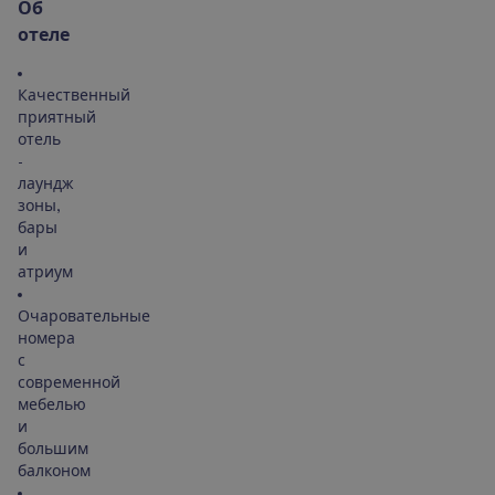
О
б
о
т
е
л
е
Качественный
приятный
отель
-
лаундж
зоны,
бары
и
атриум
Очаровательные
номера
с
современной
мебелью
и
большим
балконом