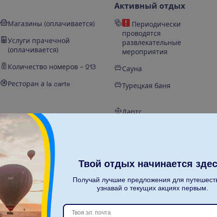
Активный отдых
Магазины (оплачивается)
Периодически
проводятся
Услуги прачечной
развлекательные
(оплачивается)
мероприятия
Количество номеров – 213
Сауна
Ресторан а la carte
Турецкая баня
Дартс
Бары – 4
Бильярд
Шезлонги на пляже
Водная гимнастика
Зонты на пляже
Твой отдых начинается здес
Пляжные полотенца на
Получай лучшие предложения для путешест
узнавай о текущих акциях первым.
пляже
Главный ресторан