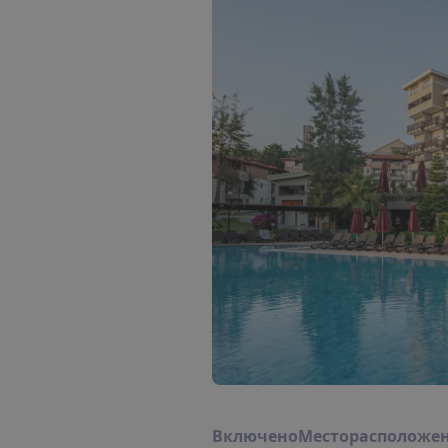
В
к
л
ю
ч
е
н
о
М
е
с
т
о
р
а
с
п
о
л
о
ж
е