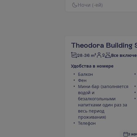
Н
о
ч
и
(
-
е
й
)
Theodora Building 
2
28-36 m²
Все включе
У
д
о
б
с
т
в
а
в
н
о
м
е
р
е
Балкон
Фен
Мини-бар (заполняется
водой и
безалкогольными
напитками один раз за
весь период
проживания)
Телефон
3 но