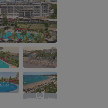
С
м
о
т
р
е
т
ь
в
с
е
ф
о
т
о
(
2
0
)