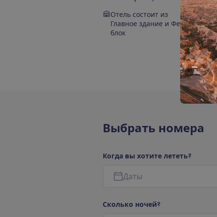
Отель состоит из
Главное здание
и
Феодора
блок
В
ы
б
р
а
т
ь
н
о
м
е
р
а
К
о
г
д
а
в
ы
х
о
т
и
т
е
л
е
т
е
т
ь
?
Д
а
т
ы
С
к
о
л
ь
к
о
н
о
ч
е
й
?