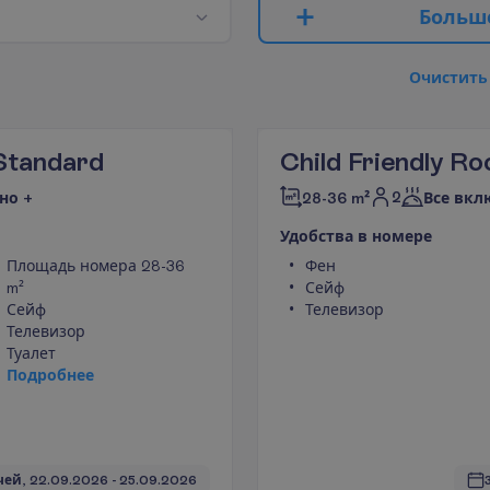
Б
о
л
ь
ш
О
ч
и
с
т
и
т
ь
Standard
Child Friendly R
2
но +
28-36 m²
Все вкл
У
д
о
б
с
т
в
а
в
н
о
м
е
р
е
Площадь номера 28-36
Фен
m²
Сейф
Сейф
Телевизор
Телевизор
Туалет
П
о
д
р
о
б
н
е
е
чей, 
22.09.2026
 - 
25.09.2026