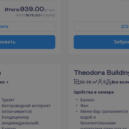
939.00
И
т
о
г
о
:
€/чел.
И
т
о
г
о
1878.00
€/группу
л
е
т
е
О
р
о
в
а
т
ь
З
а
б
р
о
m
Theodora Buildin
2
но +
28-36 m²
Все вкл
У
д
о
б
с
т
в
а
в
н
о
м
е
р
е
Туалет
Балкон
Беспроводной интернет
Фен
(оплачивается)
Мини-бар (заполняется
Кондиционер
водой и
(индивидуальный)
безалкогольными
Балкон
напитками один раз за