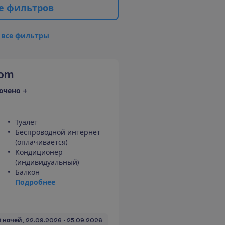
е
ф
и
л
ь
т
р
о
в
в
с
е
ф
и
л
ь
т
р
ы
oom
ючено +
Туалет
Беспроводной интернет
(оплачивается)
Кондиционер
(индивидуальный)
Балкон
П
о
д
р
о
б
н
е
е
3 ночей, 
22.09.2026
 - 
25.09.2026