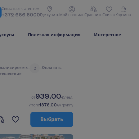
С
в
я
з
а
т
ь
с
я
с
а
г
е
н
т
о
м
+372 666 8000
Г
д
е
к
у
п
и
т
ь
М
о
й
п
р
о
ф
и
л
ь
С
р
а
в
н
и
т
ь
С
п
и
с
о
к
К
о
р
з
и
н
а
услуги
Полезная информация
Интересное
н
а
л
и
з
и
р
о
в
а
т
ь
О
п
л
а
т
и
т
ь
3
т
е
ш
е
с
т
в
и
е
939.00
о
т
€/чел.
1878.00
И
т
о
г
о
€/группу
В
ы
б
р
а
т
ь