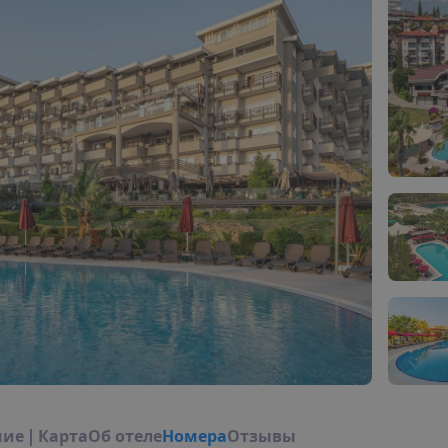
н
и
е
|
К
а
р
т
а
О
б
о
т
е
л
е
Н
о
м
е
р
а
Отзывы