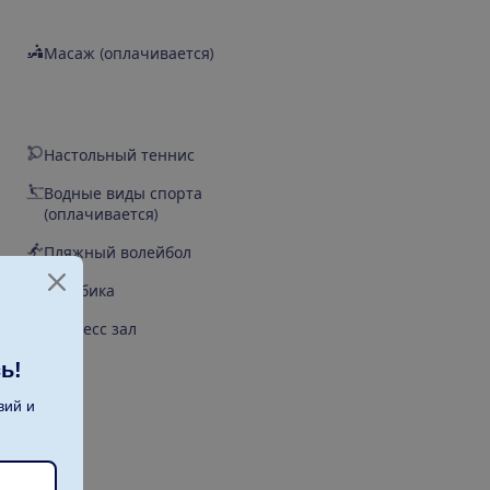
Масаж (оплачивается)
Настольный теннис
Водные виды спорта
(оплачивается)
Пляжный волейбол
Аэробика
Фитнесс зал
ь!
вий и