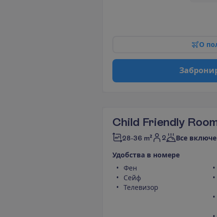
О
п
о
З
а
б
р
о
н
и
Child Friendly Roo
2
28-36 m²
Все включе
У
д
о
б
с
т
в
а
в
н
о
м
е
р
е
Фен
Сейф
Телевизор