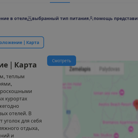
ние в отеле
выбранный тип питания
помощь представи
о
л
о
ж
е
н
и
е
|
К
а
р
т
а
С
м
о
т
р
е
т
ь
и
е
|
К
а
р
т
а
м, теплым
рями,
и роскошными
ых курортах
ежегодно
вых отелей. В
т уголок для себя
ляжного отдыха,
ний и