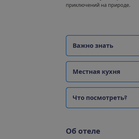
приключений на природе.
В
а
ж
н
о
з
н
а
т
ь
М
е
с
т
н
а
я
к
у
х
н
я
Ч
т
о
п
о
с
м
о
т
р
е
т
ь
?
О
б
о
т
е
л
е