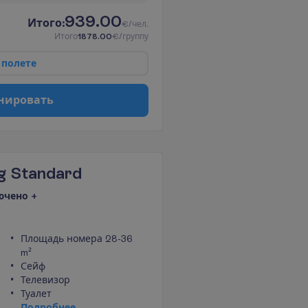
939.00
И
т
о
г
о
:
€/чел.
И
т
о
г
о
1878.00
€/группу
п
о
л
е
т
е
н
и
р
о
в
а
т
ь
g Standard
ючено +
Площадь номера 28-36
m²
Сейф
Телевизор
Туалет
П
о
д
р
о
б
н
е
е