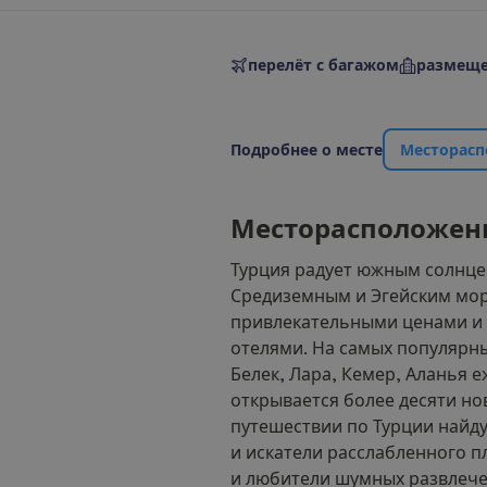
перелёт с багажом
размеще
П
о
д
р
о
б
н
е
е
о
м
е
с
т
е
М
е
с
т
о
р
а
с
п
М
е
с
т
о
р
а
с
п
о
л
о
ж
е
н
Турция радует южным солнце
Средиземным и Эгейским мо
привлекательными ценами 
отелями. На самых популярн
Белек, Лара, Кемер, Аланья 
открывается более десяти но
путешествии по Турции найду
и искатели расслабленного п
и любители шумных развлече