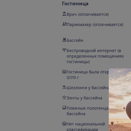
Гостиница
Врач (оплачивается)
Парикмахер (оплачивается)
Бассейн
Беспроводной интернет (в
определенных помещениях
гостиницы)
Гостиница была открыта
2013 г
Шезлонги у бассейна
Зонты у бассейна
Пляжные полотенца у
бассейна
Нет национальной
классификации