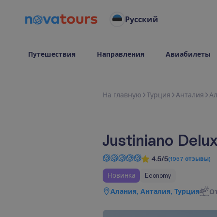
Русский
Путешествия
Направления
Авиабилеты
Н
а
г
л
а
в
н
у
ю
Турция
Анталия
А
Justiniano Delu
4.5/5
(
1957
отзывы
)
Новинка
Economy
Алания, Анталия, Турция
О