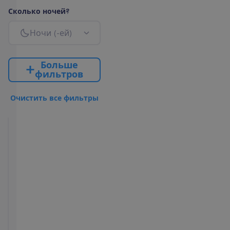
С
к
о
л
ь
к
о
н
о
ч
е
й
?
Н
о
ч
и
(
-
е
й
)
Б
о
л
ь
ш
е
ф
и
л
ь
т
р
о
в
О
ч
и
с
т
и
т
ь
в
с
е
ф
и
л
ь
т
р
ы