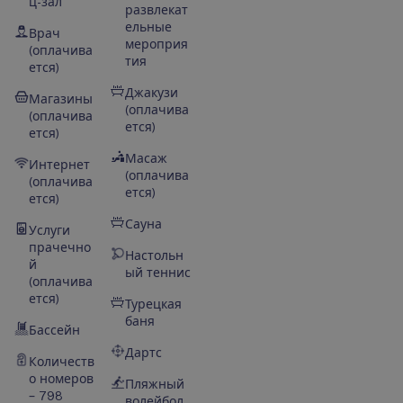
ц-зал
развлекат
ельные
Врач
мероприя
(оплачива
тия
ется)
Джакузи
Магазины
(оплачива
(оплачива
ется)
ется)
Масаж
Интернет
(оплачива
(оплачива
ется)
ется)
Сауна
Услуги
прачечно
Настольн
й
ый теннис
(оплачива
ется)
Турецкая
баня
Бассейн
Дартс
Количеств
о номеров
Пляжный
– 798
волейбол