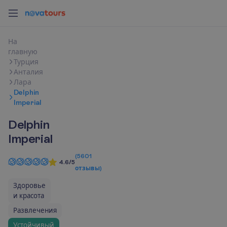
Н
а
г
л
а
в
н
у
ю
Турция
Анталия
Лара
Delphin
Imperial
Delphin
Imperial
(
5601
4.6/5
отзывы
)
Здоровье
и красота
Развлечения
Устойчивый