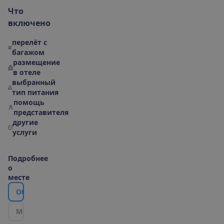
Ч
т
о
в
к
л
ю
ч
е
н
о
перелёт с
багажом
размещение
в отеле
выбранный
тип питания
помощь
представителя
другие
услуги
П
о
д
р
о
б
н
е
е
о
м
е
с
т
е
О
б
о
т
е
л
е
М
е
с
т
о
р
а
с
п
о
л
о
ж
е
н
и
е
|
К
а
р
т
а