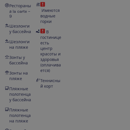
Рестораны
Имеются
а la carte –
водные
9
горки
Шезлонги
у бассейна
В
гостинице
Шезлонги
есть
на пляже
центр
красоты и
Зонты у
здоровья
бассейна
(оплачива
ется)
Зонты на
пляже
Теннисны
й корт
Пляжные
полотенца
у бассейна
Пляжные
полотенца
на пляже