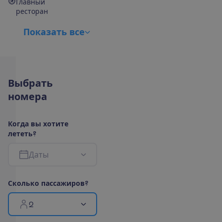
Главный
ресторан
П
о
к
а
з
а
т
ь
в
с
е
В
ы
б
р
а
т
ь
н
о
м
е
р
а
К
о
г
д
а
в
ы
х
о
т
и
т
е
л
е
т
е
т
ь
?
Д
а
т
ы
С
к
о
л
ь
к
о
п
а
с
с
а
ж
и
р
о
в
?
2