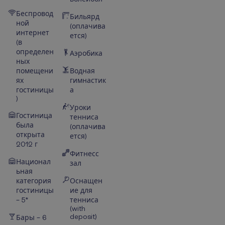
Беспровод
Бильярд
ной
(оплачива
интернет
ется)
(в
определен
Аэробика
ных
помещени
Водная
ях
гимнастик
гостиницы
а
)
Уроки
Гостиница
тенниса
была
(оплачива
открыта
ется)
2012 г
Фитнесс
Национал
зал
ьная
категория
Оснащен
гостиницы
ие для
– 5*
тенниса
(with
deposit)
Бары – 6