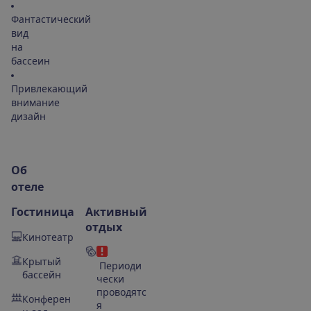
Фантастический
вид
на
бассеин
Привлекающий
внимание
дизайн
О
б
о
т
е
л
е
Гостиница
Активный
отдых
Кинотеатр
Крытый
Периоди
бассейн
чески
проводятс
Конферен
я