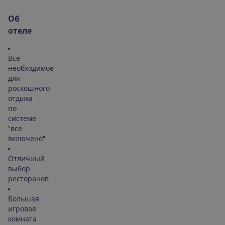
О
б
о
т
е
л
е
Все
необходимое
для
роскошного
отдыха
по
системе
"все
включено"
Отличный
выбор
ресторанов
Большая
игровая
комната