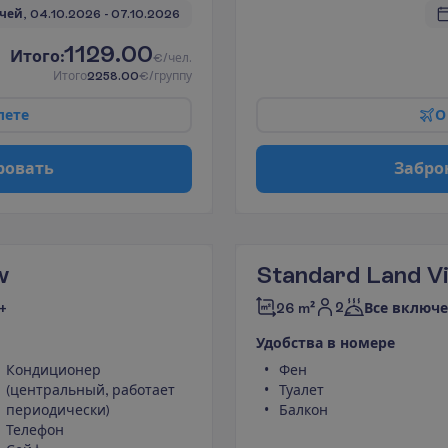
чей, 
04.10.2026
 - 
07.10.2026
1129.00
И
т
о
г
о
:
€/чел.
И
т
о
г
о
2258.00
€/группу
л
е
т
е
О
р
о
в
а
т
ь
З
а
б
р
о
w
Standard Land V
2
+
26 m²
Все включе
У
д
о
б
с
т
в
а
в
н
о
м
е
р
е
Кондиционер
Фен
(центральный, работает
Туалет
периодически)
Балкон
Телефон