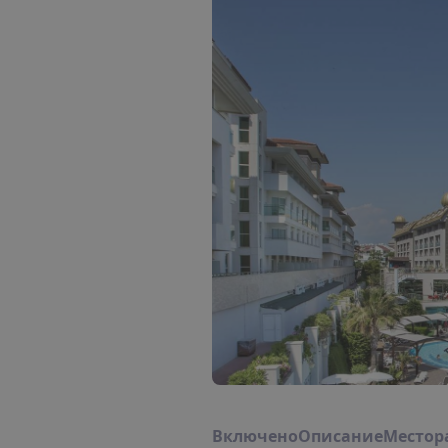
В
к
л
ю
ч
е
н
о
О
п
и
с
а
н
и
е
М
е
с
т
о
р