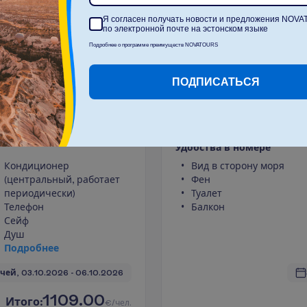
Б
о
л
ь
ш
Я согласен получать новости и предложения NOV
по электронной почте на эстонском языке
Подробнее о программе преимуществ NOVATOURS
О
ч
и
с
т
и
т
ь
ПОДПИСАТЬСЯ
w
Standard Side S
2
+
26 m²
Все включе
У
д
о
б
с
т
в
а
в
н
о
м
е
р
е
Кондиционер
Вид в сторону моря
(центральный, работает
Фен
периодически)
Туалет
Телефон
Балкон
Сейф
Душ
П
о
д
р
о
б
н
е
е
чей, 
03.10.2026
 - 
06.10.2026
1109.00
И
т
о
г
о
:
€/чел.