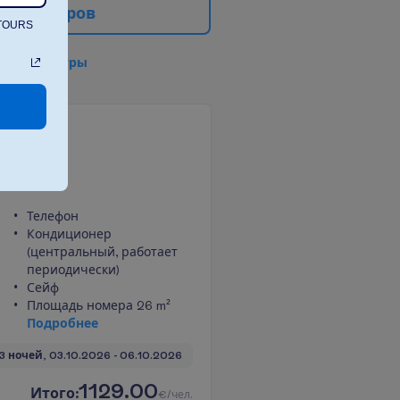
е
ф
и
л
ь
т
р
о
в
ATOURS
в
с
е
ф
и
л
ь
т
р
ы
ea View
но +
Телефон
Кондиционер
(центральный, работает
периодически)
Сейф
Площадь номера 26 m²
П
о
д
р
о
б
н
е
е
3 ночей, 
03.10.2026
 - 
06.10.2026
1129.00
И
т
о
г
о
:
€/чел.