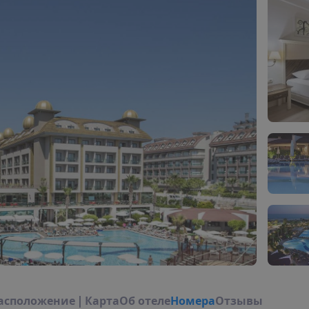
а
с
п
о
л
о
ж
е
н
и
е
|
К
а
р
т
а
О
б
о
т
е
л
е
Н
о
м
е
р
а
Отзывы