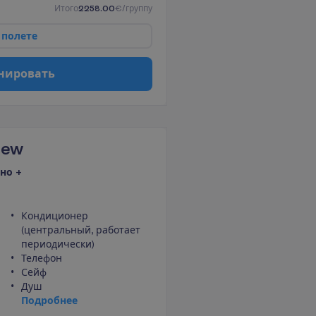
И
т
о
г
о
2258.00
€/группу
п
о
л
е
т
е
н
и
р
о
в
а
т
ь
iew
но +
Кондиционер
(центральный, работает
периодически)
Телефон
Сейф
Душ
П
о
д
р
о
б
н
е
е