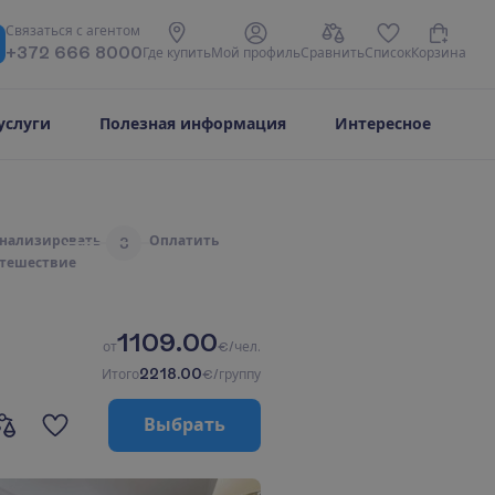
С
в
я
з
а
т
ь
с
я
с
а
г
е
н
т
о
м
+372 666 8000
Г
д
е
к
у
п
и
т
ь
М
о
й
п
р
о
ф
и
л
ь
С
р
а
в
н
и
т
ь
С
п
и
с
о
к
К
о
р
з
и
н
а
услуги
Полезная информация
Интересное
н
а
л
и
з
и
р
о
в
а
т
ь
О
п
л
а
т
и
т
ь
3
т
е
ш
е
с
т
в
и
е
1109.00
о
т
€/чел.
2218.00
И
т
о
г
о
€/группу
В
ы
б
р
а
т
ь