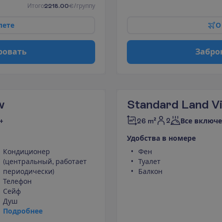
И
т
о
г
о
2218.00
€/группу
л
е
т
е
О
р
о
в
а
т
ь
З
а
б
р
о
w
Standard Land V
2
+
26 m²
Все включе
У
д
о
б
с
т
в
а
в
н
о
м
е
р
е
Кондиционер
Фен
(центральный, работает
Туалет
периодически)
Балкон
Телефон
Сейф
Душ
П
о
д
р
о
б
н
е
е