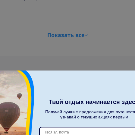
П
о
к
а
з
а
т
ь
в
с
е
С
к
о
л
ь
к
о
п
а
с
с
а
ж
и
р
о
в
?
Твой отдых начинается здес
2
Получай лучшие предложения для путешест
узнавай о текущих акциях первым.