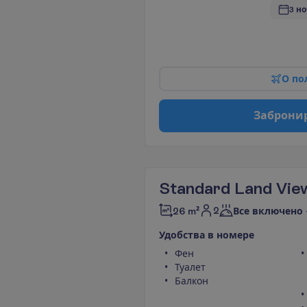
3 но
О
п
о
З
а
б
р
о
н
и
Standard Land Vie
2
26 m²
Все включено 
У
д
о
б
с
т
в
а
в
н
о
м
е
р
е
Фен
Туалет
Балкон