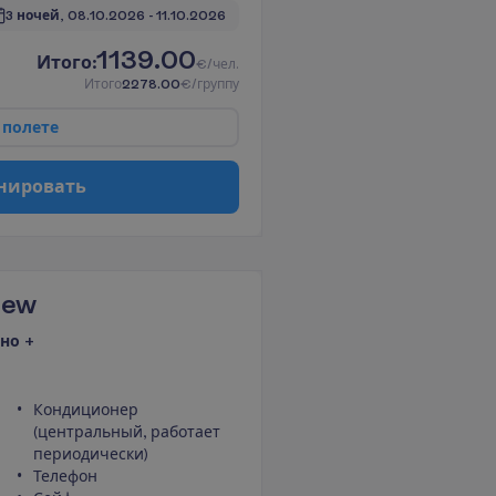
3 ночей, 
08.10.2026
 - 
11.10.2026
1139.00
И
т
о
г
о
:
€/чел.
И
т
о
г
о
2278.00
€/группу
п
о
л
е
т
е
н
и
р
о
в
а
т
ь
iew
но +
Кондиционер
(центральный, работает
периодически)
Телефон