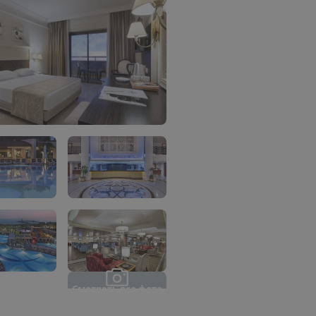
С
м
о
т
р
е
т
ь
в
с
е
ф
о
т
о
(
2
6
)