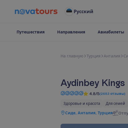
Русский
Путешествия
Направления
Авиабилеты
Н
а
г
л
а
в
н
у
ю
Турция
Анталия
С
Aydinbey Kings
4.8/5
(
2683
отзывы
)
Здоровье и красота
Для семей
Сиде, Анталия, Турция
Отп