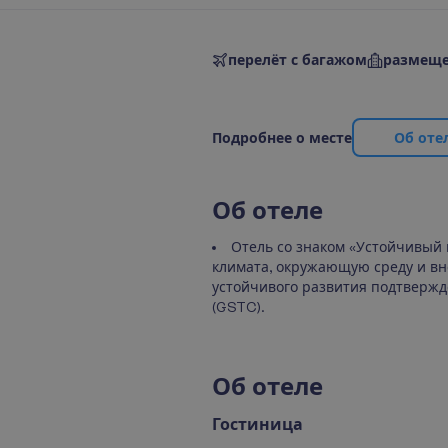
перелёт с багажом
размеще
П
о
д
р
о
б
н
е
е
о
м
е
с
т
е
О
б
о
т
е
О
б
о
т
е
л
е
Отель со знаком «Устойчивый 
климата, окружающую среду и вне
устойчивого развития подтвержд
(GSTC).
О
б
о
т
е
л
е
Гостиница