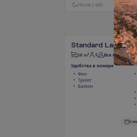
Н
о
ч
и
(
-
е
й
)
Standard Land Vie
2
26 m²
Все включено 
У
д
о
б
с
т
в
а
в
н
о
м
е
р
е
Фен
Туалет
Балкон
3 но