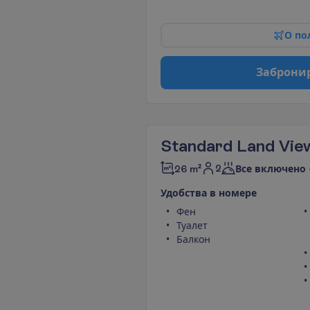
О
п
о
З
а
б
р
о
н
и
Standard Land Vie
2
26 m²
Все включено 
У
д
о
б
с
т
в
а
в
н
о
м
е
р
е
Фен
Туалет
Балкон