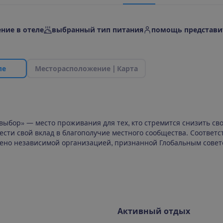
ние в отеле
выбранный тип питания
помощь представи
л
е
М
е
с
т
о
р
а
с
п
о
л
о
ж
е
н
и
е
|
К
а
р
т
а
выбор» — место проживания для тех, кто стремится снизить св
сти свой вклад в благополучие местного сообщества. Соответс
ено независимой организацией, признанной Глобальным совет
Активный отдых