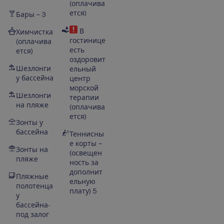
(оплачива
ется)
Бары – 3
В
Химчистка
гостинице
(оплачива
есть
ется)
оздоровит
Шезлонги
ельный
у бассейна
центр
морской
Шезлонги
терапии
на пляже
(оплачива
ется)
Зонты у
бассейна
Теннисны
е корты –
Зонты на
(освещен
пляже
ность за
дополнит
Пляжные
ельную
полотенца
плату)
5
у
бассейна-
под залог