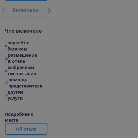
В
к
л
ю
ч
е
н
о
О
п
и
с
а
н
и
е
М
е
с
т
о
р
а
с
п
о
л
о
ж
е
н
и
е
|
К
а
р
Ч
т
о
в
к
л
ю
ч
е
н
о
перелёт с
багажом
размещение
в отеле
выбранный
тип питания
помощь
представителя
другие
услуги
П
о
д
р
о
б
н
е
е
о
м
е
с
т
е
О
б
о
т
е
л
е