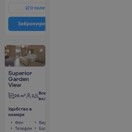
О
п
о
л
е
т
е
З
а
б
р
о
н
и
р
о
в
а
т
ь
Superior
Garden
View
Все
2
26 m²
включено
У
д
о
б
с
т
в
а
в
н
о
м
е
р
е
Фен
Вид на сад
Телефон
Балкон или