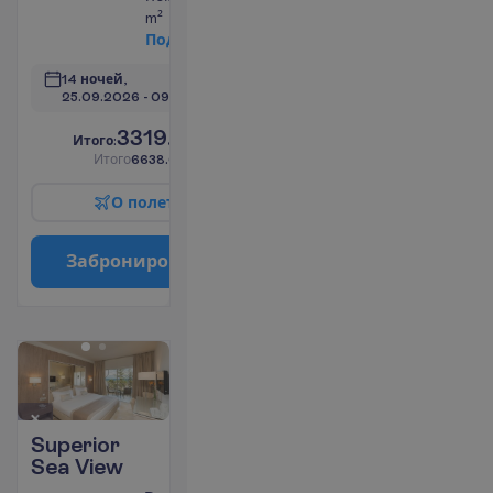
m²
П
о
д
р
о
б
н
е
е
14 ночей, 
25.09.2026
 - 
09.10.2026
3319.00
И
т
о
г
о
:
€/чел.
И
т
о
г
о
6638.00
€/группу
О
п
о
л
е
т
е
З
а
б
р
о
н
и
р
о
в
а
т
ь
Superior
Sea View