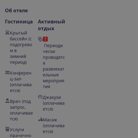
О
б
о
т
е
л
е
Гостиница
Активный
отдых
Крытый
бассейн
(с
подогрево
Периоди
м в
чески
зимний
проводятс
период)
я
развлекат
Конферен
ельные
ц-зал
мероприя
(оплачива
тия
ется)
Джакузи
Врач (под
(оплачива
запрос,
ется)
оплачивае
тся)
Масаж
(оплачива
Услуги
ется)
прачечно