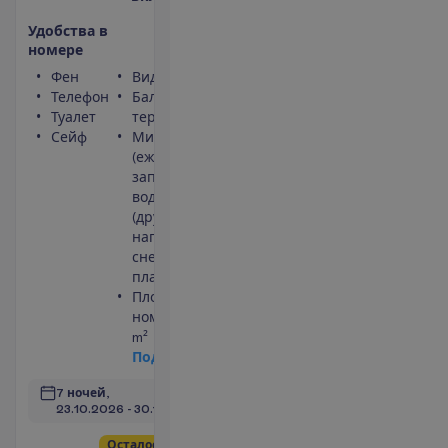
У
д
о
б
с
т
в
а
в
н
о
м
е
р
е
Фен
Вид на сад
Телефон
Балкон или
Туалет
терраса
Сейф
Мини-бар
(ежедневно
заполняется
водой)
(другие
напитки и
снеки
платно)
Площадь
номера 26
m²
П
о
д
р
о
б
н
е
е
7 ночей, 
23.10.2026
 - 
30.10.2026
О
с
т
а
л
о
с
ь
в
с
е
г
о
2
!