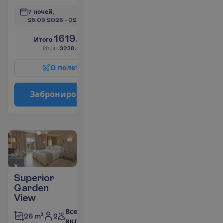
7 ночей, 
25.09.2026
 - 
02.10.2026
1619.00
И
т
о
г
о
:
€/чел.
И
т
о
г
о
3238.00
€/группу
О
п
о
л
е
т
е
З
а
б
р
о
н
и
р
о
в
а
т
ь
Superior
Garden
View
Все
2
26 m²
включено