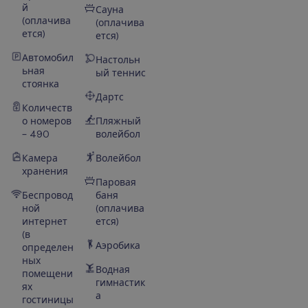
й
Сауна
(оплачива
(оплачива
ется)
ется)
Автомобил
Настольн
ьная
ый теннис
стоянка
Дартс
Количеств
о номеров
Пляжный
– 490
волейбол
Камера
Волейбол
хранения
Паровая
Беспровод
баня
ной
(оплачива
интернет
ется)
(в
Аэробика
определен
ных
Водная
помещени
гимнастик
ях
а
гостиницы