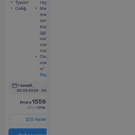
Туалет
терраса
Сейф
Мини-бар
(ежедневно
заполняется
водой)
(другие
напитки и
снеки
платно)
Площадь
номера 26
m²
П
о
д
р
о
б
н
е
е
7 ночей, 
25.09.2026
 - 
02.10.2026
1559.00
И
т
о
г
о
:
€/чел.
И
т
о
г
о
3118.00
€/группу
О
п
о
л
е
т
е