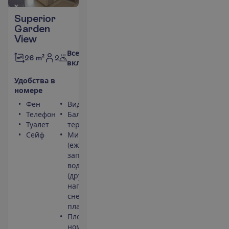
Superior
Garden
View
Все
2
26 m²
включено
У
д
о
б
с
т
в
а
в
н
о
м
е
р
е
Фен
Вид на сад
Телефон
Балкон или
Туалет
терраса
Сейф
Мини-бар
(ежедневно
заполняется
водой)
(другие
напитки и
снеки
платно)
Площадь
номера 26