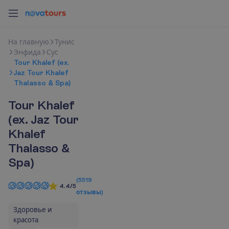
Н
а
г
л
а
в
н
у
ю
Тунис
Энфида
Сус
Tour Khalef (ex.
Jaz Tour Khalef
Thalasso & Spa)
Tour Khalef
(ex. Jaz Tour
Khalef
Thalasso &
Spa)
(
5519
4.4/5
отзывы
)
Здоровье и
красота