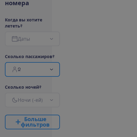
н
о
м
е
р
а
К
о
г
д
а
в
ы
х
о
т
и
т
е
л
е
т
е
т
ь
?
Д
а
т
ы
С
к
о
л
ь
к
о
п
а
с
с
а
ж
и
р
о
в
?
2
С
к
о
л
ь
к
о
н
о
ч
е
й
?
Н
о
ч
и
(
-
е
й
)
Б
о
л
ь
ш
е
ф
и
л
ь
т
р
о
в