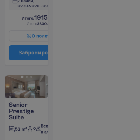
7 ночей, 
02.10.2026
 - 
09.10.2026
1915.00
И
т
о
г
о
:
€/чел.
И
т
о
г
о
3830.00
€/группу
О
п
о
л
е
т
е
З
а
б
р
о
н
и
р
о
в
а
т
ь
Senior
Prestige
Suite
Все
2
52 m²
включено