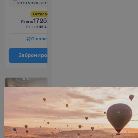
23.10.2026
 - 
30.10.2026
О
с
т
а
л
о
с
ь
в
с
е
г
о
2
!
1725.00
И
т
о
г
о
:
€/чел.
И
т
о
г
о
3450.00
€/группу
О
п
о
л
е
т
е
З
а
б
р
о
н
и
р
о
в
а
т
ь
Junior
Prestige
Suite
Все
2
36 m²
включено