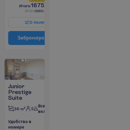
1675.00
И
т
о
г
о
:
€/чел.
И
т
о
г
о
3350.00
€/группу
О
п
о
л
е
т
е
З
а
б
р
о
н
и
р
о
в
а
т
ь
Junior
Prestige
Suite
Все
2
36 m²
включено
У
д
о
б
с
т
в
а
в
н
о
м
е
р
е