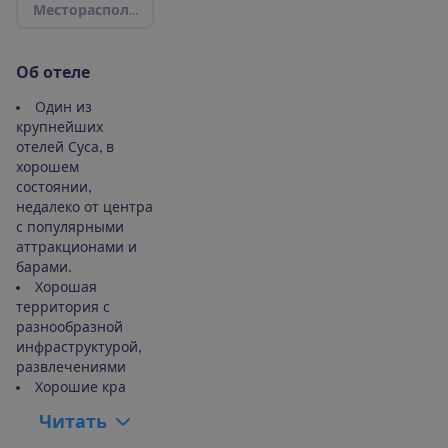
М
е
с
т
о
р
а
с
п
о
л
о
ж
е
н
и
е
|
К
а
р
т
а
О
б
о
т
е
л
е
Один из
крупнейших
отелей Суса, в
хорошем
состоянии,
недалеко от центра
с популярными
аттракционами и
барами.
Хорошая
территория с
разнообразной
инфраструктурой,
развлечениями
Хорошие кра
Ч
и
т
а
т
ь