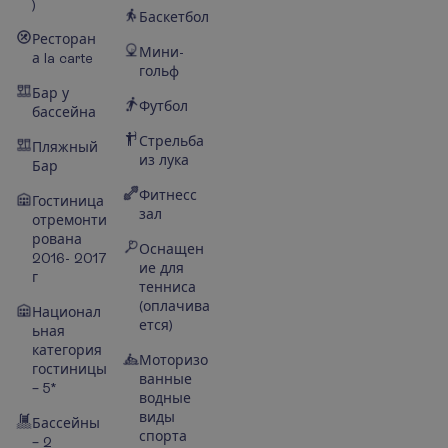
)
Баскетбол
Ресторан
Мини-
а la carte
гольф
Бар у
Футбол
бассейна
Стрельба
Пляжный
из лука
Бар
Фитнесс
Гостиница
зал
отремонти
рована
Оснащен
2016- 2017
ие для
г
тенниса
(оплачива
Национал
ется)
ьная
категория
Моторизо
гостиницы
ванные
– 5*
водные
виды
Бассейны
спорта
– 2