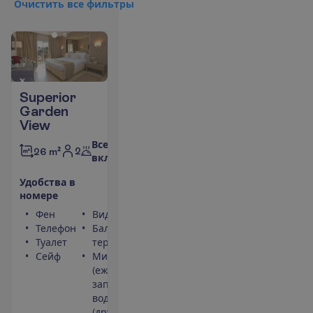
О
ч
и
с
т
и
т
ь
в
с
е
ф
и
л
ь
т
р
ы
Superior
Garden
View
Все
2
26 m²
включено
У
д
о
б
с
т
в
а
в
н
о
м
е
р
е
Фен
Вид на сад
Телефон
Балкон или
Туалет
терраса
Сейф
Мини-бар
(ежедневно
заполняется
водой)
(другие