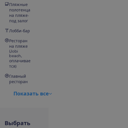
Пляжные
полотенца
на пляже-
под залог
Лобби-бар
Ресторан
на пляже
(Jobi
beach,
оплачивае
тся)
Главный
ресторан
П
о
к
а
з
а
т
ь
в
с
е
В
ы
б
р
а
т
ь