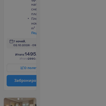
напитки и
снеки
платно)
Площадь
номера 26
m²
П
о
д
р
о
б
н
е
е
7 ночей, 
02.10.2026
 - 
09.10.2026
1495.00
И
т
о
г
о
:
€/чел.
И
т
о
г
о
2990.00
€/группу
О
п
о
л
е
т
е
З
а
б
р
о
н
и
р
о
в
а
т
ь