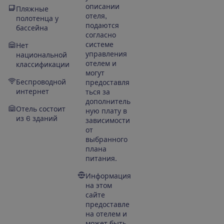
описании
Пляжные
отеля,
полотенца у
подаются
бассейна
согласно
системе
Нет
управления
национальной
отелем и
классификации
могут
Беспроводной
предоставля
интернет
ться за
дополнитель
Отель состоит
ную плату в
из 6 зданий
зависимости
от
выбранного
плана
питания.
Информация
на этом
сайте
предоставле
на отелем и
может быть