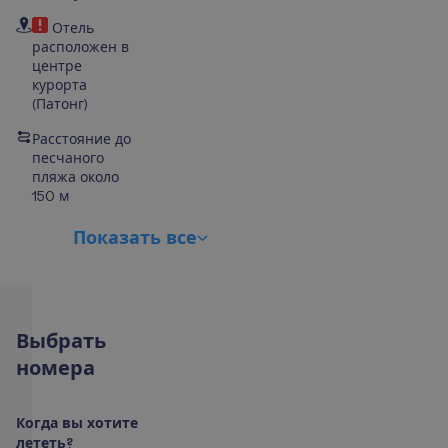
Отель
расположен в
центре
курорта
(Патонг)
Расстояние до
песчаного
пляжа около
150 м
П
о
к
а
з
а
т
ь
в
с
е
В
ы
б
р
а
т
ь
н
о
м
е
р
а
К
о
г
д
а
в
ы
х
о
т
и
т
е
л
е
т
е
т
ь
?