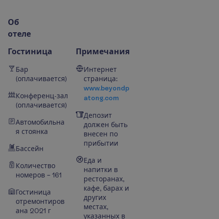
О
б
о
т
е
л
е
Гостиница
Примечания
Бар
Интернет
(оплачивается)
страница:
www.beyondp
Конференц-зал
atong.com
(оплачивается)
Депозит
Автомобильна
должен быть
я стоянка
внесен по
прибытии
Бассейн
Еда и
Количество
напитки в
номеров – 161
ресторанах,
кафе, барах и
Гостиница
других
отремонтиров
местах,
ана 2021 г
указанных в