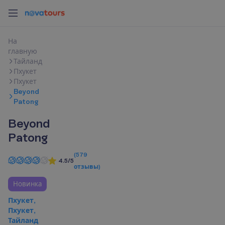
Н
а
г
л
а
в
н
у
ю
Тайланд
Пхукет
Пхукет
Beyond
Patong
Beyond
Patong
(
579
4.5/5
отзывы
)
Новинка
Пхукет,
Пхукет,
Тайланд