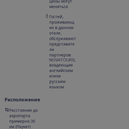
цены могут
меняться
Гостей,
проживающ
их в данном
отеле,
обслуживают
представите
ли
партнеров
NOVATOURS,
владеющие
английским
и/или
русским
языком
Расположение
Расстояние до
аэропорта
примерно 35
км (Пхукет)