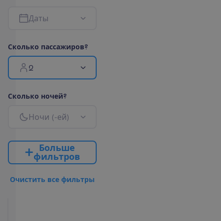
Д
а
т
ы
С
к
о
л
ь
к
о
п
а
с
с
а
ж
и
р
о
в
?
2
С
к
о
л
ь
к
о
н
о
ч
е
й
?
Н
о
ч
и
(
-
е
й
)
Б
о
л
ь
ш
е
ф
и
л
ь
т
р
о
в
О
ч
и
с
т
и
т
ь
в
с
е
ф
и
л
ь
т
р
ы
Deluxe