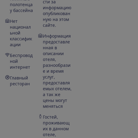
сти за
полотенца
информацию
у бассейна
опубликован
ную на этом
Нет
сайте.
национал
ьной
Информация
классифик
предоставле
ации
нная в
описании
Беспровод
отеля,
ной
разнообрази
интернет
е и время
услуг,
Главный
предоставля
ресторан
емых отелем,
а так же
цены могут
меняться
Гостей,
проживающ
их в данном
отеле,