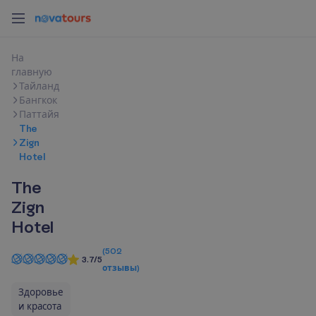
Н
а
г
л
а
в
н
у
ю
Тайланд
Бангкок
Паттайя
The
Zign
Hotel
The
Zign
Hotel
(
502
3.7/5
отзывы
)
Здоровье
и красота