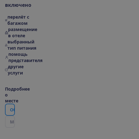
в
к
л
ю
ч
е
н
о
перелёт с
багажом
размещение
в отеле
выбранный
тип питания
помощь
представителя
другие
услуги
П
о
д
р
о
б
н
е
е
о
м
е
с
т
е
О
б
о
т
е
л
е
М
е
с
т
о
р
а
с
п
о
л
о
ж
е
н
и
е
|
К
а
р
т
а