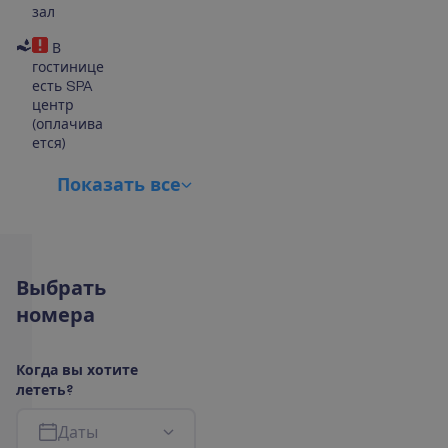
зал
В
гостинице
есть SPA
центр
(оплачива
ется)
П
о
к
а
з
а
т
ь
в
с
е
В
ы
б
р
а
т
ь
н
о
м
е
р
а
К
о
г
д
а
в
ы
х
о
т
и
т
е
л
е
т
е
т
ь
?
Д
а
т
ы