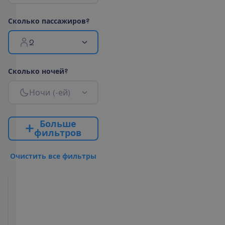
С
к
о
л
ь
к
о
п
а
с
с
а
ж
и
р
о
в
?
2
С
к
о
л
ь
к
о
н
о
ч
е
й
?
Н
о
ч
и
(
-
е
й
)
Б
о
л
ь
ш
е
ф
и
л
ь
т
р
о
в
О
ч
и
с
т
и
т
ь
в
с
е
ф
и
л
ь
т
р
ы
Superior
City
View
2
36 m²
Завтраки