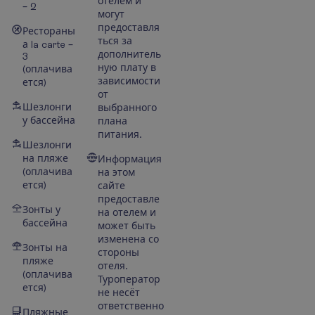
отелем и
– 2
могут
предоставля
Рестораны
ться за
а la carte –
дополнитель
3
ную плату в
(оплачива
зависимости
ется)
от
Шезлонги
выбранного
у бассейна
плана
питания.
Шезлонги
на пляже
Информация
(оплачива
на этом
ется)
сайте
предоставле
Зонты у
на отелем и
бассейна
может быть
изменена со
Зонты на
стороны
пляже
отеля.
(оплачива
Туроператор
ется)
не несёт
ответственно
Пляжные