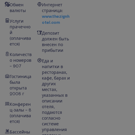
Обмен
Интернет
валюты
страница:
www.thezignh
Услуги
otel.com
прачечно
й
Депозит
(оплачива
должен быть
ется)
внесен по
прибытии
Количеств
о номеров
Еда и
– 907
напитки в
ресторанах,
Гостиница
кафе, барах и
была
других
открыта
местах,
2008 г
указанных в
описании
Конферен
отеля,
ц-залы – 8
подаются
(оплачива
согласно
ется)
системе
управления
Бассейны