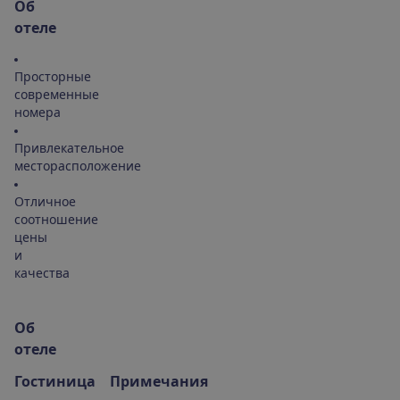
О
б
о
т
е
л
е
Просторные
современные
номера
Привлекательное
месторасположение
Отличное
соотношение
цены
и
качества
О
б
о
т
е
л
е
Гостиница
Примечания