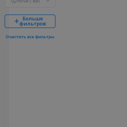
Н
о
ч
и
(
-
е
й
)
Б
о
л
ь
ш
е
ф
и
л
ь
т
р
о
в
О
ч
и
с
т
и
т
ь
в
с
е
ф
и
л
ь
т
р
ы
Princess
Deluxe
Room
2
40 m²
Завтраки
У
д
о
б
с
т
в
а
в
н
о
м
е
р
е
Кондиционер
Чайник
(центральный,
Мини-бар
работает
(оплачивается)
периодически)
Небольшой
Ванна или
холодильник