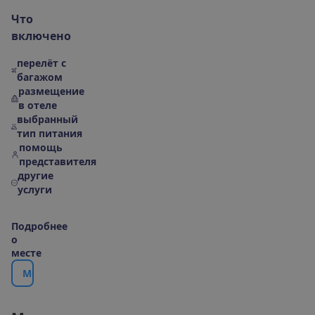
Ч
т
о
в
к
л
ю
ч
е
н
о
перелёт с
багажом
размещение
в отеле
выбранный
тип питания
помощь
представителя
другие
услуги
П
о
д
р
о
б
н
е
е
о
м
е
с
т
е
М
е
с
т
о
р
а
с
п
о
л
о
ж
е
н
и
е
|
К
а
р
т
а