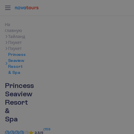
Н
а
г
л
а
в
н
у
ю
Тайланд
Пхукет
Пхукет
Princess
Seaview
Resort
& Spa
Princess
Seaview
Resort
&
Spa
(
159
3.5/5