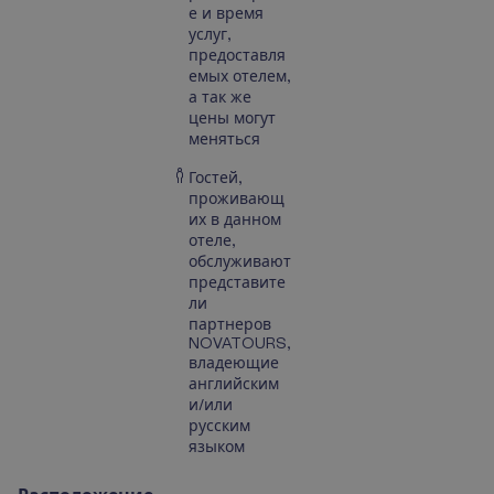
е и время
услуг,
предоставля
емых отелем,
а так же
цены могут
меняться
Гостей,
проживающ
их в данном
отеле,
обслуживают
представите
ли
партнеров
NOVATOURS,
владеющие
английским
и/или
русским
языком