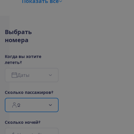
П
о
к
а
з
а
т
ь
в
с
е
В
ы
б
р
а
т
ь
н
о
м
е
р
а
К
о
г
д
а
в
ы
х
о
т
и
т
е
л
е
т
е
т
ь
?
Д
а
т
ы
С
к
о
л
ь
к
о
п
а
с
с
а
ж
и
р
о
в
?
2
С
к
о
л
ь
к
о
н
о
ч
е
й
?