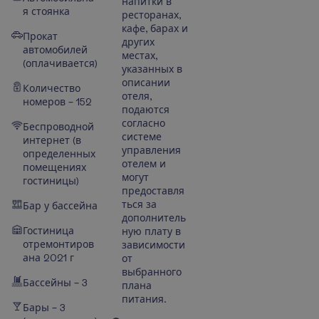
напитки в
я стоянка
ресторанах,
кафе, барах и
Прокат
других
автомобилей
местах,
(оплачивается)
указанных в
описании
Количество
отеля,
номеров – 152
подаются
согласно
Беспроводной
системе
интернет (в
управления
определенных
отелем и
помещениях
могут
гостиницы)
предоставля
ться за
Бар у бассейна
дополнитель
Гостиница
ную плату в
отремонтиров
зависимости
ана 2021 г
от
выбранного
Бассейны – 3
плана
питания.
Бары – 3