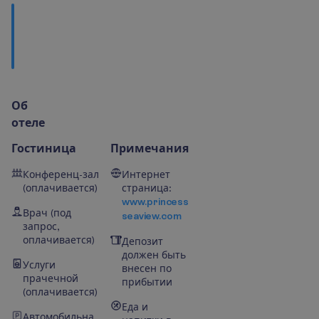
Ч
т
о
п
о
с
м
о
т
р
е
т
ь
?
О
б
о
т
е
л
е
Гостиница
Примечания
Конференц-зал
Интернет
(оплачивается)
страница:
www.princess
Врач (под
seaview.com
запрос,
оплачивается)
Депозит
должен быть
Услуги
внесен по
прачечной
прибытии
(оплачивается)
Еда и
Автомобильна