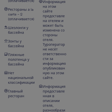
(оплачивается)
Информация
на этом
Рестораны а la
сайте
carte – 2
предоставле
(оплачивается)
на отелем и
может быть
Шезлонги у
изменена со
бассейна
стороны
отеля.
Зонты у
Туроператор
бассейна
не несёт
ответственно
Пляжные
сти за
полотенца у
информацию
бассейна
опубликован
Нет
ную на этом
национальной
сайте.
классификации
Информация
Главный
предоставле
ресторан
нная в
описании
отеля,
разнообрази