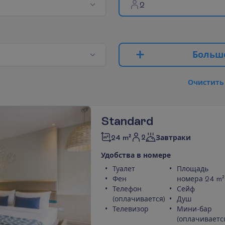
2
Б
о
л
ь
ш
О
ч
и
с
т
и
т
ь
Standard
2
24 m²
Завтраки
У
д
о
б
с
т
в
а
в
н
о
м
е
р
е
Туалет
Площадь
Фен
номера 24 m²
Телефон
Сейф
(оплачивается)
Душ
Телевизор
Мини-бар
(оплачиваетс