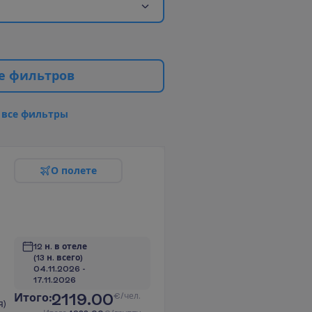
е
ф
и
л
ь
т
р
о
в
в
с
е
ф
и
л
ь
т
р
ы
О
п
о
л
е
т
е
12 н. в отеле
(13 н. всего)
04.11.2026
 - 
17.11.2026
2119.00
И
т
о
г
о
:
€/чел.
я)