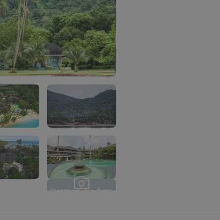
С
м
о
т
р
е
т
ь
в
с
е
ф
о
т
о
(
2
1
)