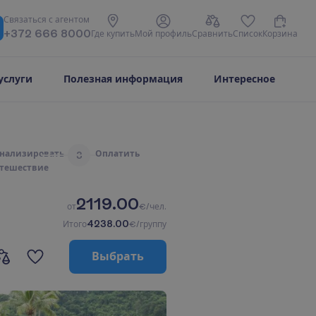
С
в
я
з
а
т
ь
с
я
с
а
г
е
н
т
о
м
+372 666 8000
Г
д
е
к
у
п
и
т
ь
М
о
й
п
р
о
ф
и
л
ь
С
р
а
в
н
и
т
ь
С
п
и
с
о
к
К
о
р
з
и
н
а
услуги
Полезная информация
Интересное
н
а
л
и
з
и
р
о
в
а
т
ь
О
п
л
а
т
и
т
ь
3
т
е
ш
е
с
т
в
и
е
2119.00
о
т
€/чел.
4238.00
И
т
о
г
о
€/группу
В
ы
б
р
а
т
ь