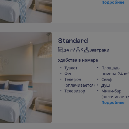
П
о
д
р
о
б
н
е
е
Standard
2
24 m²
Завтраки
У
д
о
б
с
т
в
а
в
н
о
м
е
р
е
Туалет
Площадь
Фен
номера 24 m²
Телефон
Сейф
(оплачивается)
Душ
Телевизор
Мини-бар
(оплачиваетс
П
о
д
р
о
б
н
е
е