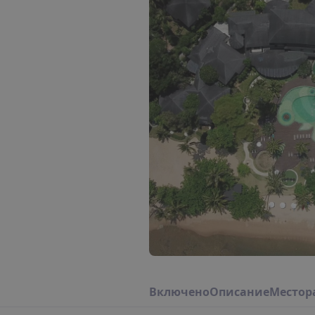
В
к
л
ю
ч
е
н
о
О
п
и
с
а
н
и
е
М
е
с
т
о
р