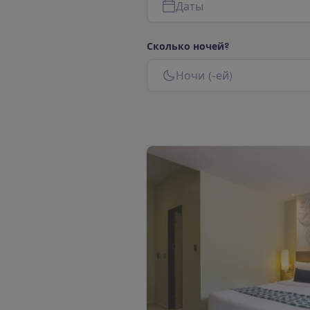
Д
а
т
ы
С
к
о
л
ь
к
о
н
о
ч
е
й
?
Н
о
ч
и
(
-
е
й
)