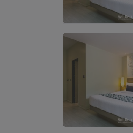
С
м
о
т
р
е
т
ь
в
с
е
ф
о
т
о
(
2
)
С
м
о
т
р
е
т
ь
в
с
е
ф
о
т
о
(
2
)