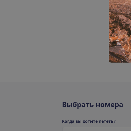
В
ы
б
р
а
т
ь
н
о
м
е
р
а
К
о
г
д
а
в
ы
х
о
т
и
т
е
л
е
т
е
т
ь
?