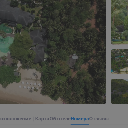
а
с
п
о
л
о
ж
е
н
и
е
|
К
а
р
т
а
О
б
о
т
е
л
е
Н
о
м
е
р
а
Отзывы