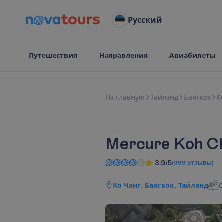
Русский
Путешествия
Направления
Авиабилеты
Н
а
г
л
а
в
н
у
ю
Тайланд
Бангкок
К
Mercure Koh C
3.9/5
(
999
отзывы
)
Ко Чанг, Бангкок, Тайланд