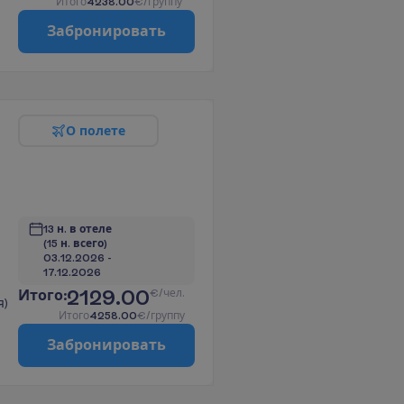
И
т
о
г
о
4238.00
€/группу
З
а
б
р
о
н
и
р
о
в
а
т
ь
О
п
о
л
е
т
е
13 н. в отеле
(15 н. всего)
03.12.2026
 - 
17.12.2026
2129.00
И
т
о
г
о
:
€/чел.
я)
И
т
о
г
о
4258.00
€/группу
З
а
б
р
о
н
и
р
о
в
а
т
ь