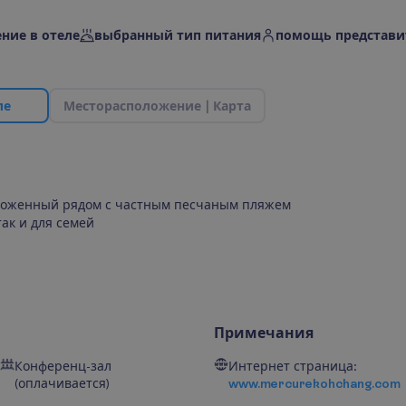
ние в отеле
выбранный тип питания
помощь представи
л
е
М
е
с
т
о
р
а
с
п
о
л
о
ж
е
н
и
е
|
К
а
р
т
а
оложенный рядом с частным песчаным пляжем
ак и для семей
Примечания
Конференц-зал
Интернет страница:
(оплачивается)
www.mercurekohchang.com