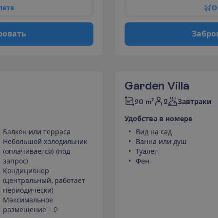
л
е
т
е
О
р
о
в
а
т
ь
З
а
б
р
о
Garden Villa
2
20 m²
Завтраки
У
д
о
б
с
т
в
а
в
н
о
м
е
р
е
Балкон или терраса
Вид на сад
Небольшой холодильник
Ванна или душ
(оплачивается) (под
Туалет
запрос)
Фен
Кондиционер
(центральный, работает
периодически)
Максимальное
размещение – 2