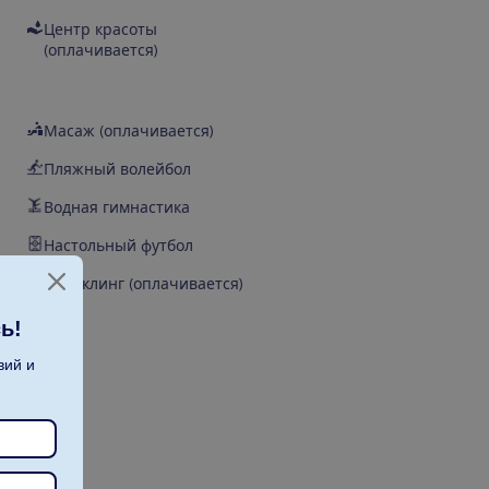
Центр красоты
(оплачивается)
Масаж (оплачивается)
Пляжный волейбол
Водная гимнастика
Настольный футбол
Снорклинг (оплачивается)
ь!
вий и