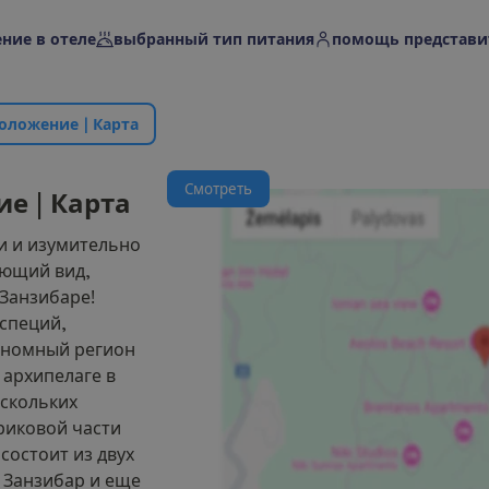
ние в отеле
выбранный тип питания
помощь представи
о
л
о
ж
е
н
и
е
|
К
а
р
т
а
С
м
о
т
р
е
т
ь
и
е
|
К
а
р
т
а
и и изумительно
ующий вид,
 Занзибаре!
 специй,
ономный регион
 архипелаге в
ескольких
риковой части
состоит из двух
 Занзибар и еще