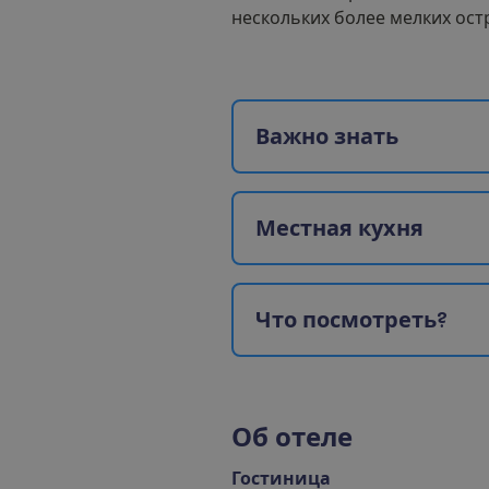
нескольких более мелких ост
В
а
ж
н
о
з
н
а
т
ь
М
е
с
т
н
а
я
к
у
х
н
я
Ч
т
о
п
о
с
м
о
т
р
е
т
ь
?
О
б
о
т
е
л
е
Гостиница