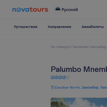
Русский
Путешествия
Направления
Авиабилеты
Н
а
г
л
а
в
н
у
ю
Танзания
Занзибар
Palumbo Mnem
Zanzibar North, Занзибар, Та