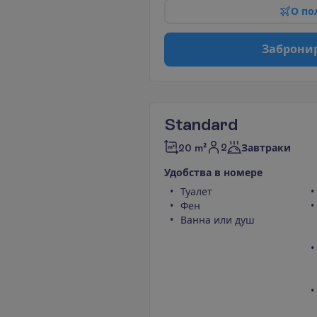
О
п
о
З
а
б
р
о
н
и
Standard
2
20 m²
Завтраки
У
д
о
б
с
т
в
а
в
н
о
м
е
р
е
Туалет
Фен
Ванна или душ