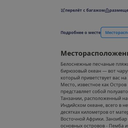
перелёт с багажом
размеще
П
о
д
р
о
б
н
е
е
о
м
е
с
т
е
М
е
с
т
о
р
а
с
п
М
е
с
т
о
р
а
с
п
о
л
о
ж
е
н
Белоснежные песчаные пляж
бирюзовый океан — вот чар
который приветствует вас на
Место, известное как Остров
представляет собой полуавт
Танзании, расположенный на
Индийском океане, всего в н
десятках километров от мате
Восточной Африки. Занзибар 
основных островов - Пемба и