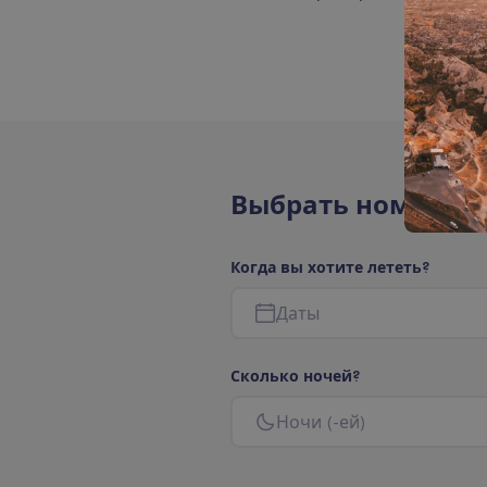
В
ы
б
р
а
т
ь
н
о
м
е
р
а
К
о
г
д
а
в
ы
х
о
т
и
т
е
л
е
т
е
т
ь
?
Д
а
т
ы
С
к
о
л
ь
к
о
н
о
ч
е
й
?
Н
о
ч
и
(
-
е
й
)