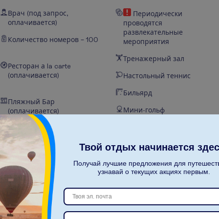
Врач (под запрос,
Периодически
оплачивается)
проводятся
развлекательные
Количество номеров – 100
мероприятия
Тренажерный зал
Ресторан а la carte
(оплачивается)
Настольный теннис
Бильярд
Пляжный Бар
Мини-гольф
(оплачивается)
Дайвинг (оплачивается)
Бассейны – 2
Твой отдых начинается здес
Шезлонги на пляже
Получай лучшие предложения для путешест
Зонты на пляже
узнавай о текущих акциях первым.
Пляжные полотенца на
пляже- под залог