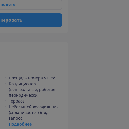
п
о
л
е
т
е
н
и
р
о
в
а
т
ь
Площадь номера 20 m²
Кондиционер
(центральный, работает
периодически)
Терраса
Небольшой холодильник
(оплачивается) (под
запрос)
П
о
д
р
о
б
н
е
е