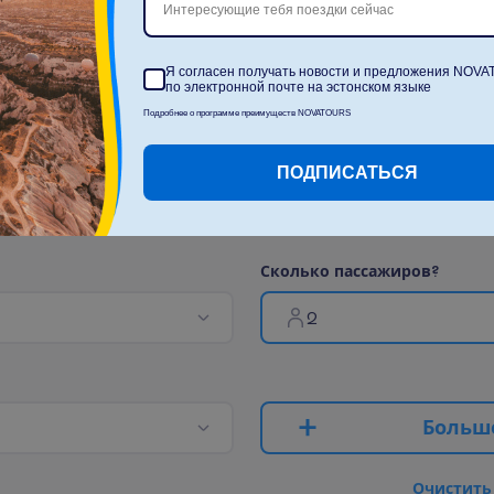
Интересующие тебя поездки сейчас
П
о
к
а
з
а
т
ь
в
с
е
Я согласен получать новости и предложения NOV
по электронной почте на эстонском языке
Подробнее о программе преимуществ NOVATOURS
ПОДПИСАТЬСЯ
С
к
о
л
ь
к
о
п
а
с
с
а
ж
и
р
о
в
?
2
Б
о
л
ь
ш
О
ч
и
с
т
и
т
ь