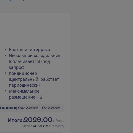
Балкон или терраса
Небольшой холодильник
(оплачивается) (под
запрос)
Кондиционер
(центральный, работает
периодически)
Максимальное
размещение – 2
1 н. всего)
06.12.2026
 - 
17.12.2026
2029.00
И
т
о
г
о
:
€/чел.
И
т
о
г
о
4058.00
€/группу