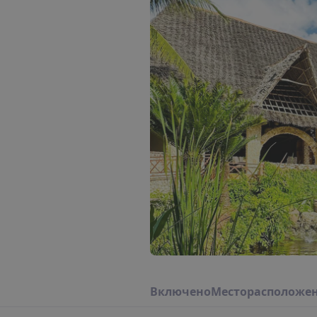
В
к
л
ю
ч
е
н
о
М
е
с
т
о
р
а
с
п
о
л
о
ж
е