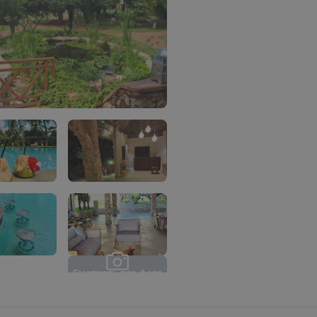
С
м
о
т
р
е
т
ь
в
с
е
ф
о
т
о
(
1
0
)