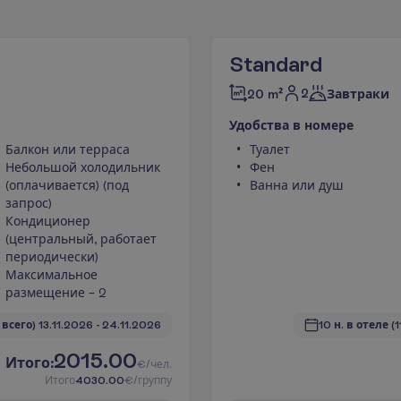
Standard
2
20 m²
Завтраки
У
д
о
б
с
т
в
а
в
н
о
м
е
р
е
Балкон или терраса
Туалет
Небольшой холодильник
Фен
(оплачивается) (под
Ванна или душ
запрос)
Кондиционер
(центральный, работает
периодически)
Максимальное
размещение – 2
. всего)
13.11.2026
 - 
24.11.2026
10 н. в отеле
(1
2015.00
И
т
о
г
о
:
€/чел.
И
т
о
г
о
4030.00
€/группу