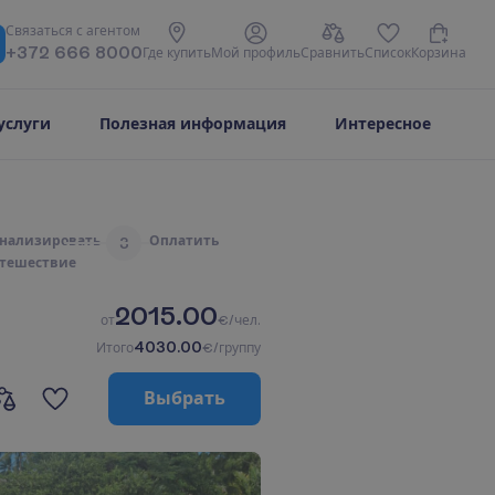
С
в
я
з
а
т
ь
с
я
с
а
г
е
н
т
о
м
+372 666 8000
Г
д
е
к
у
п
и
т
ь
М
о
й
п
р
о
ф
и
л
ь
С
р
а
в
н
и
т
ь
С
п
и
с
о
к
К
о
р
з
и
н
а
услуги
Полезная информация
Интересное
н
а
л
и
з
и
р
о
в
а
т
ь
О
п
л
а
т
и
т
ь
3
т
е
ш
е
с
т
в
и
е
2015.00
о
т
€/чел.
4030.00
И
т
о
г
о
€/группу
В
ы
б
р
а
т
ь