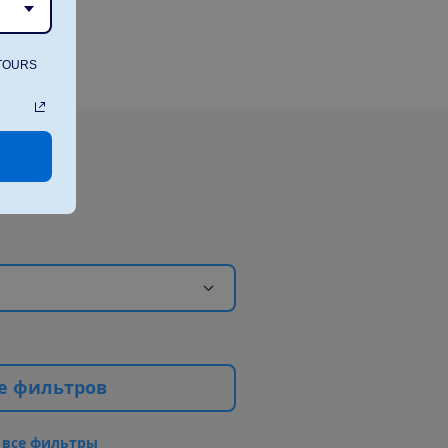
ATOURS
е
ф
и
л
ь
т
р
о
в
в
с
е
ф
и
л
ь
т
р
ы