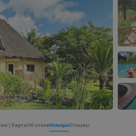
н
и
е
|
К
а
р
т
а
О
б
о
т
е
л
е
Н
о
м
е
р
а
Отзывы