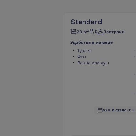
Standard
2
20 m²
Завтраки
У
д
о
б
с
т
в
а
в
н
о
м
е
р
е
Туалет
Фен
Ванна или душ
10 н. в отеле
(11 н