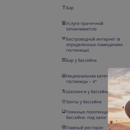
Бар
Услуги прачечной
(оплачивается)
Беспроводной интернет (в
определенных помещениях
гостиницы)
Бар у бассейна
Национальная категория
гостиницы – 4*
Шезлонги у бассейна
Зонты у бассейна
Пляжные полотенца у
бассейна- под залог
Главный ресторан