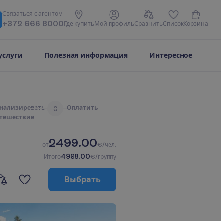
С
в
я
з
а
т
ь
с
я
с
а
г
е
н
т
о
м
+372 666 8000
Г
д
е
к
у
п
и
т
ь
М
о
й
п
р
о
ф
и
л
ь
С
р
а
в
н
и
т
ь
С
п
и
с
о
к
К
о
р
з
и
н
а
услуги
Полезная информация
Интересное
н
а
л
и
з
и
р
о
в
а
т
ь
О
п
л
а
т
и
т
ь
3
т
е
ш
е
с
т
в
и
е
2499.00
о
т
€/чел.
4998.00
И
т
о
г
о
€/группу
В
ы
б
р
а
т
ь