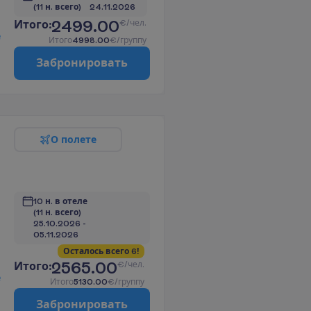
(11 н. всего)
24.11.2026
2499.00
И
т
о
г
о
:
€/чел.
е
И
т
о
г
о
4998.00
€/группу
З
а
б
р
о
н
и
р
о
в
а
т
ь
О
п
о
л
е
т
е
10 н. в отеле
(11 н. всего)
25.10.2026
 - 
05.11.2026
О
с
т
а
л
о
с
ь
в
с
е
г
о
6
!
2565.00
И
т
о
г
о
:
€/чел.
е
И
т
о
г
о
5130.00
€/группу
З
а
б
р
о
н
и
р
о
в
а
т
ь