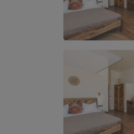
С
м
о
т
р
е
т
ь
в
с
е
ф
о
т
о
(
4
)