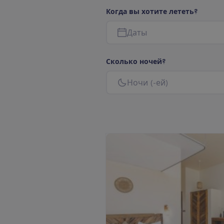
К
о
г
д
а
в
ы
х
о
т
и
т
е
л
е
т
е
т
ь
?
Д
а
т
ы
С
к
о
л
ь
к
о
н
о
ч
е
й
?
Н
о
ч
и
(
-
е
й
)