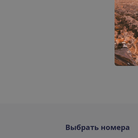
В
ы
б
р
а
т
ь
н
о
м
е
р
а