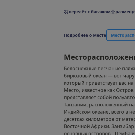
перелёт с багажом
размеще
П
о
д
р
о
б
н
е
е
о
м
е
с
т
е
М
е
с
т
о
р
а
с
п
М
е
с
т
о
р
а
с
п
о
л
о
ж
е
н
Белоснежные песчаные пляж
бирюзовый океан — вот чар
который приветствует вас на
Место, известное как Остров
представляет собой полуавт
Танзании, расположенный на
Индийском океане, всего в н
десятках километров от мате
Восточной Африки. Занзибар 
основных островов - Пемба и