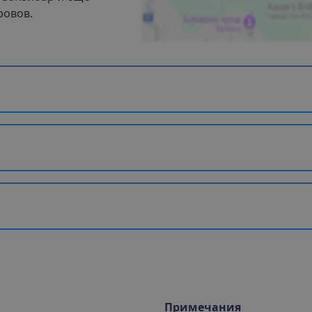
ровов.
Примечания