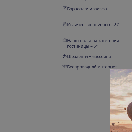
Бар (оплачивается)
Количество номеров – 30
Национальная категория
гостиницы – 5*
Шезлонги у бассейна
Беспроводной интернет