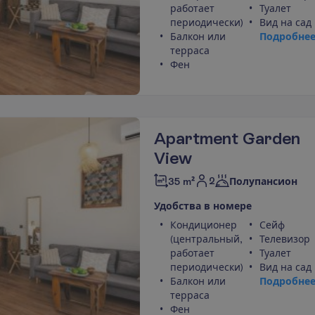
работает
Туалет
периодически)
Вид на сад
Балкон или
П
о
д
р
о
б
н
е
терраса
Фен
Apartment Garden
View
2
35 m²
Полупансион
У
д
о
б
с
т
в
а
в
н
о
м
е
р
е
Кондиционер
Сейф
(центральный,
Телевизор
работает
Туалет
периодически)
Вид на сад
Балкон или
П
о
д
р
о
б
н
е
терраса
Фен