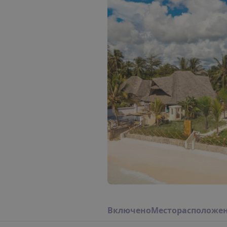
В
к
л
ю
ч
е
н
о
М
е
с
т
о
р
а
с
п
о
л
о
ж
е