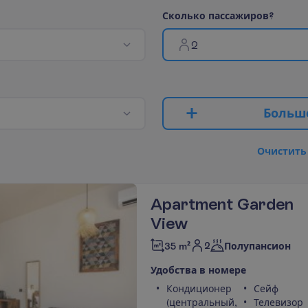
С
к
о
л
ь
к
о
п
а
с
с
а
ж
и
р
о
в
?
2
Б
о
л
ь
ш
О
ч
и
с
т
и
т
ь
Apartment Garden
View
2
35 m²
Полупансион
У
д
о
б
с
т
в
а
в
н
о
м
е
р
е
Кондиционер
Сейф
(центральный,
Телевизор