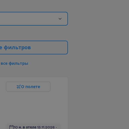
е
ф
и
л
ь
т
р
о
в
в
с
е
ф
и
л
ь
т
р
ы
О
п
о
л
е
т
е
10 н. в отеле
13.11.2026
 - 