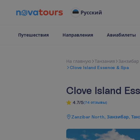
Русский
Путешествия
Направления
Авиабилеты
Н
а
г
л
а
в
н
у
ю
Танзания
Занзибар
Clove Island Essence & Spa
Clove Island Es
4.7/5
(
74
отзывы
)
Zanzibar North, Занзибар, Та