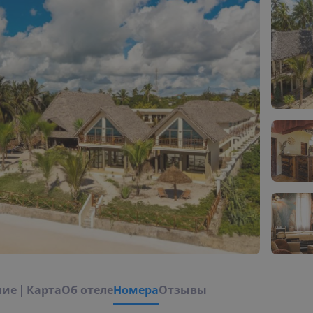
н
и
е
|
К
а
р
т
а
О
б
о
т
е
л
е
Н
о
м
е
р
а
Отзывы