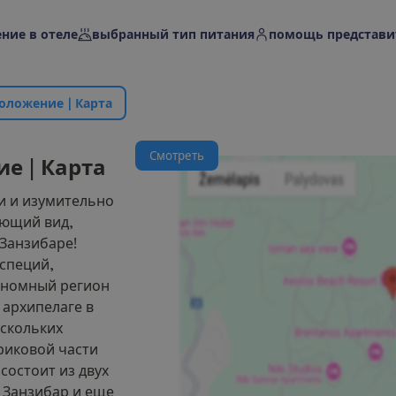
ние в отеле
выбранный тип питания
помощь представи
о
л
о
ж
е
н
и
е
|
К
а
р
т
а
С
м
о
т
р
е
т
ь
и
е
|
К
а
р
т
а
и и изумительно
ующий вид,
 Занзибаре!
 специй,
ономный регион
 архипелаге в
ескольких
риковой части
состоит из двух
 Занзибар и еще