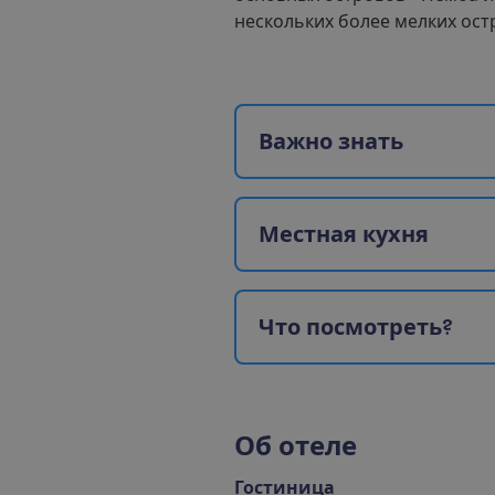
нескольких более мелких ост
В
а
ж
н
о
з
н
а
т
ь
М
е
с
т
н
а
я
к
у
х
н
я
Ч
т
о
п
о
с
м
о
т
р
е
т
ь
?
О
б
о
т
е
л
е
Гостиница