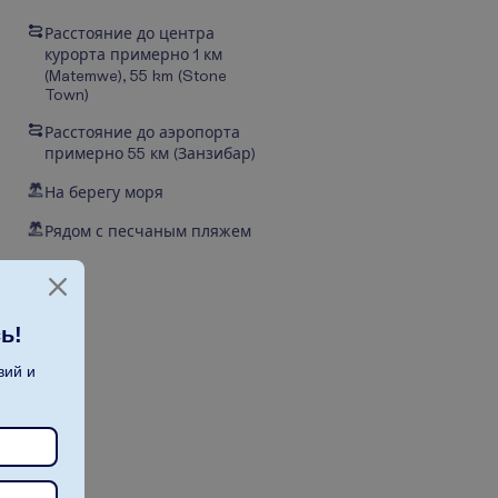
Расстояние до центра
курорта примерно 1 км
(Matemwe), 55 km (Stone
Town)
Расстояние до аэропорта
примерно 55 км (Занзибар)
На берегу моря
Рядом с песчаным пляжем
ь!
вий и