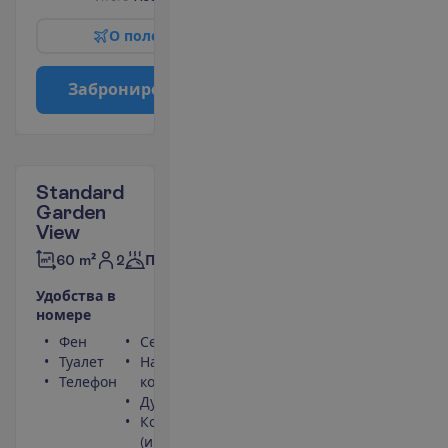
О
п
о
л
е
т
е
З
а
б
р
о
н
и
р
о
в
а
т
ь
Standard
Garden
View
2
60 m²
Полупансион
У
д
о
б
с
т
в
а
в
н
о
м
е
р
е
Фен
Сейф
Туалет
Набор для чая/
Телефон
кофе
Душ
Кондиционер
(индивидуальный)