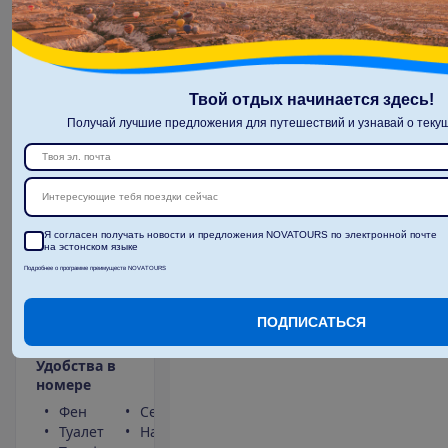
О
с
т
а
л
о
с
ь
в
с
е
г
о
6
!
2039.00
И
т
о
г
о
:
€/чел.
И
т
о
г
о
4078.00
€/группу
Твой отдых начинается здесь!
О
п
о
л
е
т
е
Получай лучшие предложения для путешествий и узнавай о текущ
З
а
б
р
о
н
и
р
о
в
а
т
ь
Интересующие тебя поездки сейчас
Я согласен получать новости и предложения NOVATOURS по электронной почте
на эстонском языке
Standard
Подробнее о программе преимуществ NOVATOURS
Garden
View
ПОДПИСАТЬСЯ
2
60 m²
Полупансион
У
д
о
б
с
т
в
а
в
н
о
м
е
р
е
Фен
Сейф
Туалет
Набор для чая/