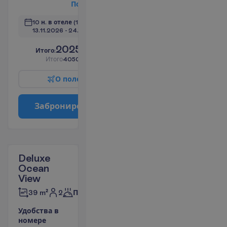
П
о
д
р
о
б
н
е
е
10 н. в отеле
(11 н. всего)
13.11.2026
 - 
24.11.2026
2025.00
И
т
о
г
о
:
€/чел.
И
т
о
г
о
4050.00
€/группу
О
п
о
л
е
т
е
З
а
б
р
о
н
и
р
о
в
а
т
ь
Deluxe
Ocean
View
2
39 m²
Полупансион
У
д
о
б
с
т
в
а
в
н
о
м
е
р
е