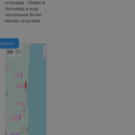
островов - Пемба и
Занзибар и еще
нескольких более
мелких островов.
м
о
т
р
е
т
ь