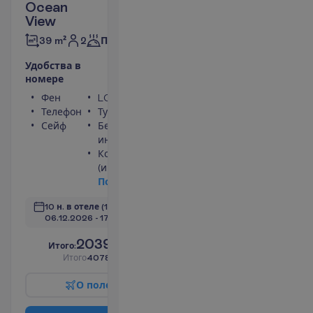
Ocean
View
2
39 m²
Полупансион
У
д
о
б
с
т
в
а
в
н
о
м
е
р
е
Фен
LCD телевизор
Телефон
Туалет
Сейф
Беспроводной
интернет
Кондиционер
(индивидуальный)
П
о
д
р
о
б
н
е
е
10 н. в отеле
(11 н. всего)
06.12.2026
 - 
17.12.2026
2039.00
И
т
о
г
о
:
€/чел.
И
т
о
г
о
4078.00
€/группу
О
п
о
л
е
т
е