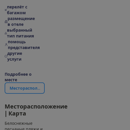
перелёт с
багажом
размещение
в отеле
выбранный
тип питания
помощь
представителя
другие
услуги
П
о
д
р
о
б
н
е
е
о
м
е
с
т
е
М
е
с
т
о
р
а
с
п
о
л
о
ж
е
н
и
е
|
К
а
р
т
а
М
е
с
т
о
р
а
с
п
о
л
о
ж
е
н
и
е
|
К
а
р
т
а
Белоснежные
песчаные пляжи и