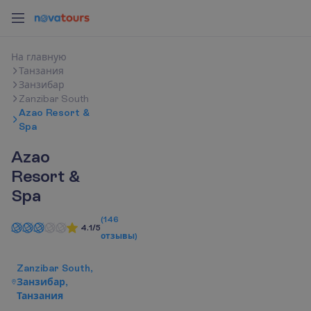
Н
а
г
л
а
в
н
у
ю
Танзания
Занзибар
Zanzibar South
Azao Resort &
Spa
Azao
Resort &
Spa
(
146
4.1/5
отзывы
)
Zanzibar South,
Занзибар,
Танзания