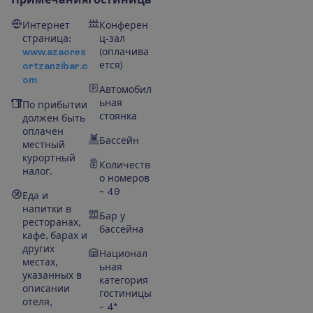
Интернет
Конферен
страница:
ц-зал
www.azaores
(оплачива
ется)
ortzanzibar.c
om
Автомобил
ьная
По прибытии
стоянка
должен быть
оплачен
Бассейн
местный
курортный
Количеств
налог.
о номеров
– 49
Еда и
напитки в
Бар у
ресторанах,
бассейна
кафе, барах и
других
Национал
местах,
ьная
указанных в
категория
описании
гостиницы
отеля,
– 4*