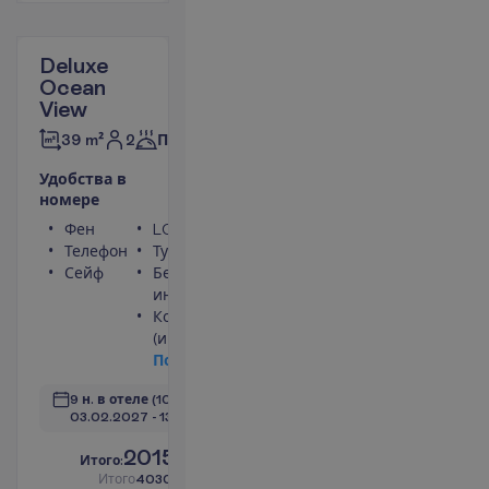
Deluxe
Ocean
View
2
39 m²
Полупансион
У
д
о
б
с
т
в
а
в
н
о
м
е
р
е
Фен
LCD телевизор
Телефон
Туалет
Сейф
Беспроводной
интернет
Кондиционер
(индивидуальный)
П
о
д
р
о
б
н
е
е
9 н. в отеле
(10 н. всего)
03.02.2027
 - 
13.02.2027
2015.00
И
т
о
г
о
:
€/чел.
И
т
о
г
о
4030.00
€/группу