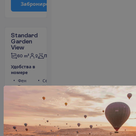
З
а
б
р
о
н
и
р
о
в
а
т
ь
Standard
Garden
View
2
60 m²
Полупансион
У
д
о
б
с
т
в
а
в
н
о
м
е
р
е
Фен
Сейф
Туалет
Набор для чая/
Телефон
кофе
Душ
Кондиционер
(индивидуальный)
П
о
д
р
о
б
н
е
е
10 н. в отеле
(11 н. всего)
25.10.2026
 - 
05.11.2026