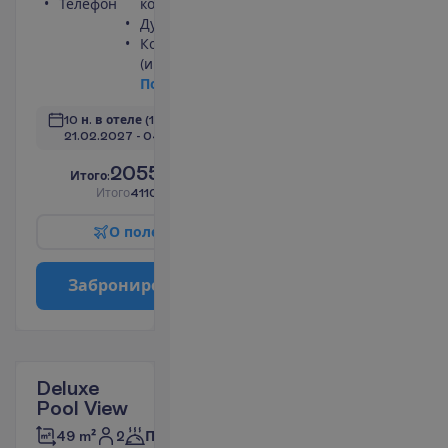
Телефон
кофе
Душ
Кондиционер
(индивидуальный)
П
о
д
р
о
б
н
е
е
10 н. в отеле
(11 н. всего)
21.02.2027
 - 
04.03.2027
2055.00
И
т
о
г
о
:
€/чел.
И
т
о
г
о
4110.00
€/группу
О
п
о
л
е
т
е
З
а
б
р
о
н
и
р
о
в
а
т
ь
Deluxe
Pool View
2
49 m²
Полупансион