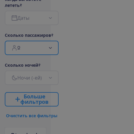
л
е
т
е
т
ь
?
Д
а
т
ы
С
к
о
л
ь
к
о
п
а
с
с
а
ж
и
р
о
в
?
2
С
к
о
л
ь
к
о
н
о
ч
е
й
?
Н
о
ч
и
(
-
е
й
)
Б
о
л
ь
ш
е
ф
и
л
ь
т
р
о
в
О
ч
и
с
т
и
т
ь
в
с
е
ф
и
л
ь
т
р
ы