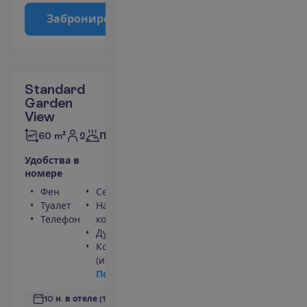
З
а
б
р
о
н
и
р
о
в
а
т
ь
Standard
Garden
View
2
60 m²
Полупансион
У
д
о
б
с
т
в
а
в
н
о
м
е
р
е
Фен
Сейф
Туалет
Набор для чая/
Телефон
кофе
Душ
Кондиционер
(индивидуальный)
П
о
д
р
о
б
н
е
е
10 н. в отеле
(11 н. всего)