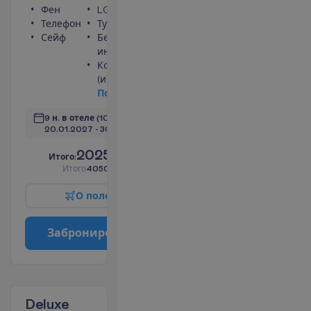
Фен
LCD телевизор
Телефон
Туалет
Сейф
Беспроводной
интернет
Кондиционер
(индивидуальный)
П
о
д
р
о
б
н
е
е
9 н. в отеле
(10 н. всего)
20.01.2027
 - 
30.01.2027
2025.00
И
т
о
г
о
:
€/чел.
И
т
о
г
о
4050.00
€/группу
О
п
о
л
е
т
е
З
а
б
р
о
н
и
р
о
в
а
т
ь
Deluxe