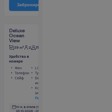
З
а
б
р
о
н
и
р
о
в
а
т
ь
Deluxe
Ocean
View
2
39 m²
Полупансион
У
д
о
б
с
т
в
а
в
н
о
м
е
р
е
Фен
LCD телевизор
Телефон
Туалет
Сейф
Беспроводной
интернет
Кондиционер
(индивидуальный)
П
о
д
р
о
б
н
е
е
10 н. в отеле
(11 н. всего)
25.10.2026
 - 
05.11.2026