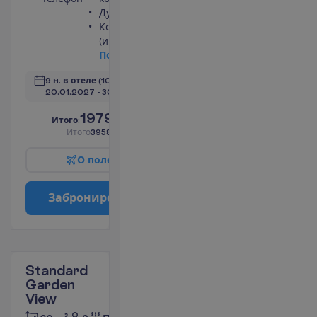
Душ
Кондиционер
(индивидуальный)
П
о
д
р
о
б
н
е
е
9 н. в отеле
(10 н. всего)
20.01.2027
 - 
30.01.2027
1979.00
И
т
о
г
о
:
€/чел.
И
т
о
г
о
3958.00
€/группу
О
п
о
л
е
т
е
З
а
б
р
о
н
и
р
о
в
а
т
ь
Standard
Garden
View