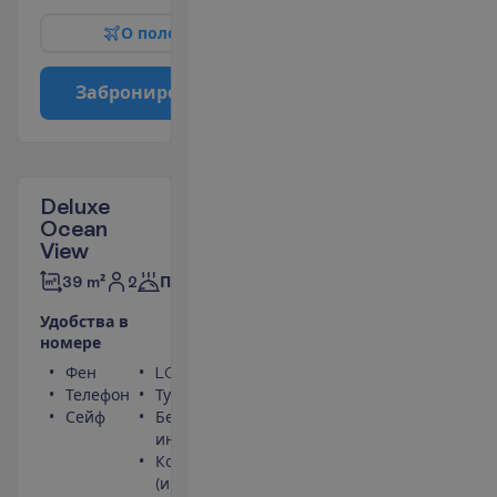
О
п
о
л
е
т
е
З
а
б
р
о
н
и
р
о
в
а
т
ь
Deluxe
Ocean
View
2
39 m²
Полупансион
У
д
о
б
с
т
в
а
в
н
о
м
е
р
е
Фен
LCD телевизор
Телефон
Туалет
Сейф
Беспроводной
интернет
Кондиционер
(индивидуальный)