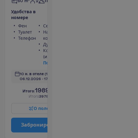
2
60 m²
Полупансион
У
д
о
б
с
т
в
а
в
н
о
м
е
р
е
Фен
Сейф
Туалет
Набор для чая/
Телефон
кофе
Душ
Кондиционер
(индивидуальный)
П
о
д
р
о
б
н
е
е
10 н. в отеле
(11 н. всего)
06.12.2026
 - 
17.12.2026
1989.00
И
т
о
г
о
:
€/чел.
И
т
о
г
о
3978.00
€/группу
О
п
о
л
е
т
е
З
а
б
р
о
н
и
р
о
в
а
т
ь