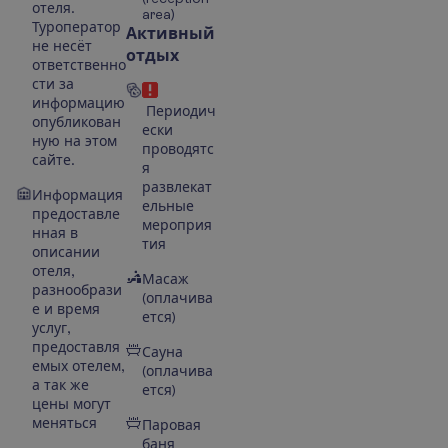
отеля.
area)
Туроператор
Активный
не несёт
отдых
ответственно
сти за
информацию
Периодич
опубликован
ески
ную на этом
проводятс
сайте.
я
развлекат
Информация
ельные
предоставле
мероприя
нная в
тия
описании
отеля,
Масаж
разнообрази
(оплачива
е и время
ется)
услуг,
предоставля
Сауна
емых отелем,
(оплачива
а так же
ется)
цены могут
меняться
Паровая
баня