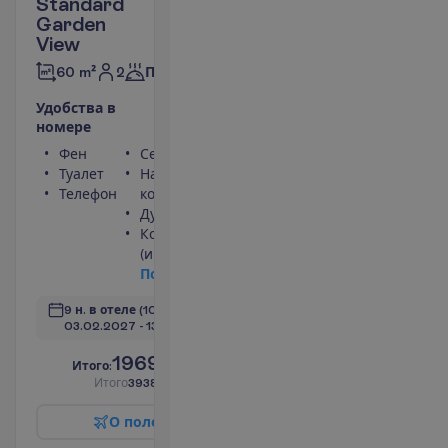
Standard
Garden
View
2
60 m²
Полупансион
У
д
о
б
с
т
в
а
в
н
о
м
е
р
е
Фен
Сейф
Туалет
Набор для чая/
Телефон
кофе
Душ
Кондиционер
(индивидуальный)
П
о
д
р
о
б
н
е
е
9 н. в отеле
(10 н. всего)
03.02.2027
 - 
13.02.2027
1969.00
И
т
о
г
о
:
€/чел.
И
т
о
г
о
3938.00
€/группу
О
п
о
л
е
т
е