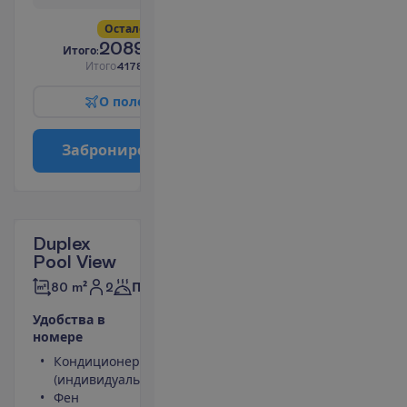
О
с
т
а
л
о
с
ь
в
с
е
г
о
6
!
2089.00
И
т
о
г
о
:
€/чел.
И
т
о
г
о
4178.00
€/группу
О
п
о
л
е
т
е
З
а
б
р
о
н
и
р
о
в
а
т
ь
Duplex
Pool View
2
80 m²
Полупансион
У
д
о
б
с
т
в
а
в
н
о
м
е
р
е
Кондиционер
Вид на
(индивидуальный)
бассейн
Фен
Площадь