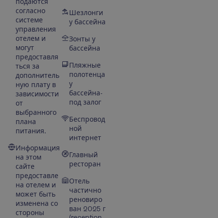
подаются
согласно
Шезлонги
системе
у бассейна
управления
отелем и
Зонты у
могут
бассейна
предоставля
Пляжные
ться за
полотенца
дополнитель
у
ную плату в
бассейна-
зависимости
под залог
от
выбранного
Беспровод
плана
ной
питания.
интернет
Информация
Главный
на этом
ресторан
сайте
предоставле
Отель
на отелем и
частично
может быть
реновиро
изменена со
ван 2025 г
стороны
(reception