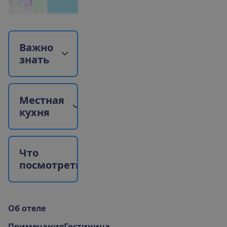
В
а
ж
н
о
з
н
а
т
ь
М
е
с
т
н
а
я
к
у
х
н
я
Ч
т
о
п
о
с
м
о
т
р
е
т
ь
?
О
б
о
т
е
л
е
Примечания
Гостиница