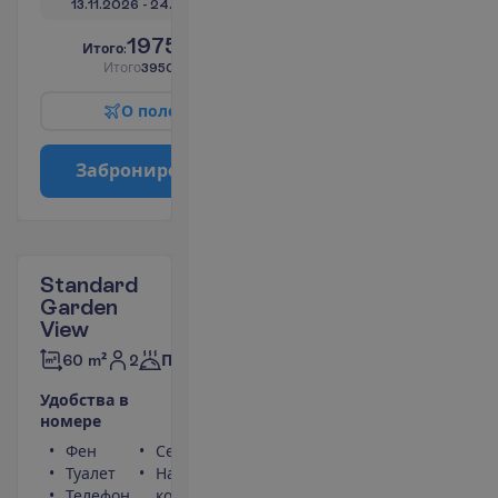
13.11.2026
 - 
24.11.2026
1975.00
И
т
о
г
о
:
€/чел.
И
т
о
г
о
3950.00
€/группу
О
п
о
л
е
т
е
З
а
б
р
о
н
и
р
о
в
а
т
ь
Standard
Garden
View
2
60 m²
Полупансион
У
д
о
б
с
т
в
а
в
н
о
м
е
р
е
Фен
Сейф
Туалет
Набор для чая/
Телефон
кофе