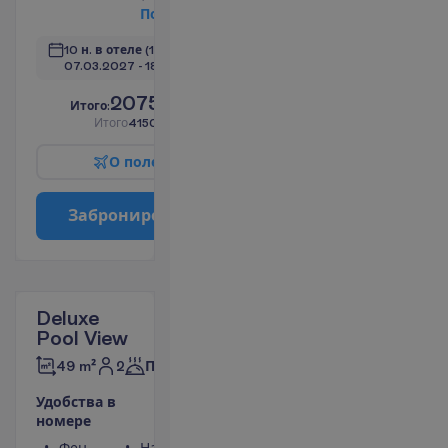
П
о
д
р
о
б
н
е
е
10 н. в отеле
(11 н. всего)
07.03.2027
 - 
18.03.2027
2075.00
И
т
о
г
о
:
€/чел.
И
т
о
г
о
4150.00
€/группу
О
п
о
л
е
т
е
З
а
б
р
о
н
и
р
о
в
а
т
ь
Deluxe
Pool View
2
49 m²
Полупансион
У
д
о
б
с
т
в
а
в
н
о
м
е
р
е
Фен
Набор для