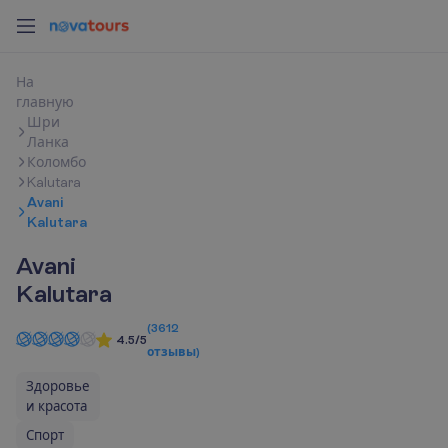
Н
а
г
л
а
в
н
у
ю
Шри
Ланка
Коломбо
Kalutara
Avani
Kalutara
Avani
Kalutara
(
3612
4.5/5
отзывы
)
Здоровье
и красота
Спорт