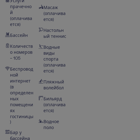
Услуги
прачечно
Масаж
й
(оплачива
(оплачива
ется)
ется)
Настольн
Бассейн
ый теннис
Количеств
Водные
о номеров
виды
– 105
спорта
(оплачива
Беспровод
ется)
ной
интернет
Пляжный
(в
волейбол
определен
ных
Бильярд
помещени
(оплачива
ях
ется)
гостиницы
Водное
)
поло
Бар у
бассейна