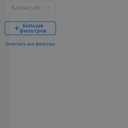
Н
о
ч
и
(
-
е
й
)
Б
о
л
ь
ш
е
ф
и
л
ь
т
р
о
в
О
ч
и
с
т
и
т
ь
в
с
е
ф
и
л
ь
т
р
ы
Avani
Lagoon
View
2
32 m²
Завтраки
У
д
о
б
с
т
в
а
в
н
о
м
е
р
е
Кондиционер
Сейф
(центральный,
(оплачивается)
работает
Душ