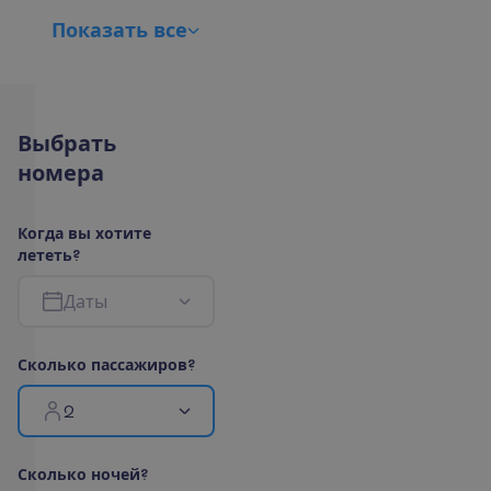
П
о
к
а
з
а
т
ь
в
с
е
В
ы
б
р
а
т
ь
н
о
м
е
р
а
К
о
г
д
а
в
ы
х
о
т
и
т
е
л
е
т
е
т
ь
?
Д
а
т
ы
С
к
о
л
ь
к
о
п
а
с
с
а
ж
и
р
о
в
?
2
С
к
о
л
ь
к
о
н
о
ч
е
й
?