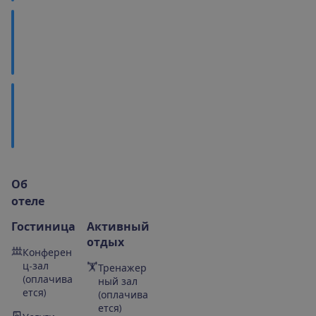
М
е
с
т
н
а
я
к
у
х
н
я
Ч
т
о
п
о
с
м
о
т
р
е
т
ь
?
О
б
о
т
е
л
е
Гостиница
Активный
отдых
Конферен
ц-зал
Тренажер
(оплачива
ный зал
ется)
(оплачива
ется)