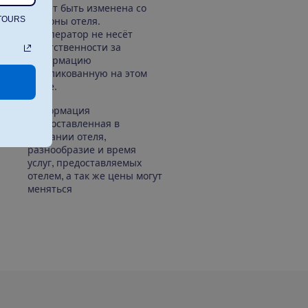
может быть изменена со
ATOURS
стороны отеля.
Туроператор не несёт
ответственности за
информацию
опубликованную на этом
сайте.
Информация
предоставленная в
описании отеля,
разнообразие и время
услуг, предоставляемых
отелем, а так же цены могут
меняться