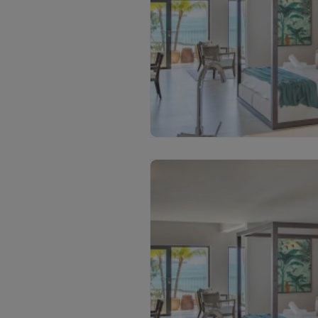
С
м
о
т
р
е
т
ь
в
с
е
ф
о
т
о
(
7
)