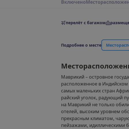
В
к
л
ю
ч
е
н
о
М
е
с
т
о
р
а
с
п
о
л
о
ж
е
перелёт с багажом
размеще
П
о
д
р
о
б
н
е
е
о
м
е
с
т
е
М
е
с
т
о
р
а
с
п
М
е
с
т
о
р
а
с
п
о
л
о
ж
е
н
Маврикий – островное госуда
расположенное в Индийском 
самых маленьких стран Афри
райский уголок, радующий п
на Маврикий не только обил
отелей, высоким уровнем обс
прекрасным климатом, чар
пейзажами, идиллическими б