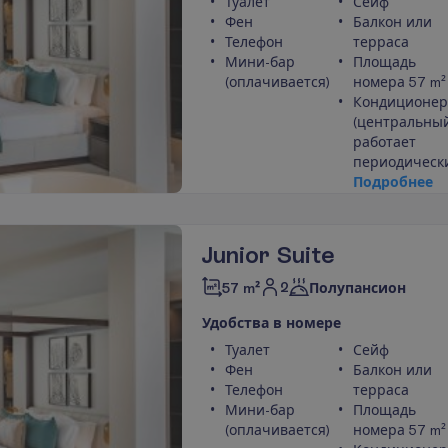
Туалет
Сейф
Фен
Балкон или
Телефон
терраса
Мини-бар
Площадь
(оплачивается)
номера 57 m²
Кондиционер
(центральный
работает
периодическ
П
о
д
р
о
б
н
е
е
Junior Suite
2
57 m²
Полупансион
У
д
о
б
с
т
в
а
в
н
о
м
е
р
е
Туалет
Сейф
Фен
Балкон или
Телефон
терраса
Мини-бар
Площадь
(оплачивается)
номера 57 m²