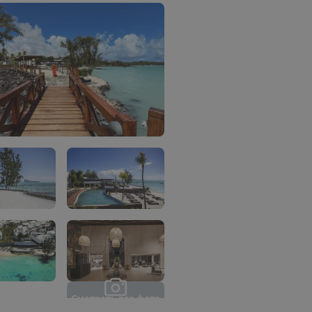
С
м
о
т
р
е
т
ь
в
с
е
ф
о
т
о
(
1
0
)