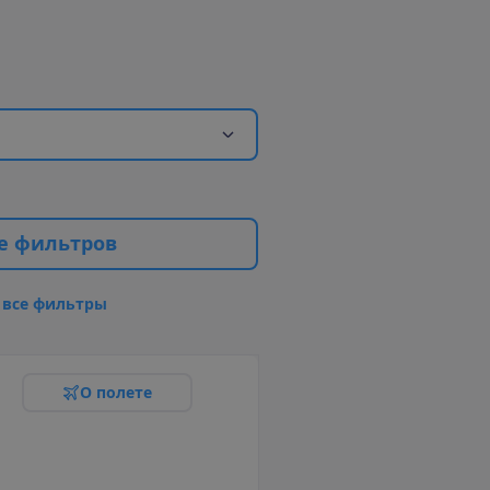
е
ф
и
л
ь
т
р
о
в
в
с
е
ф
и
л
ь
т
р
ы
О
п
о
л
е
т
е