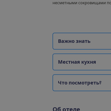
несметными сокровищами по
В
а
ж
н
о
з
н
а
т
ь
М
е
с
т
н
а
я
к
у
х
н
я
Ч
т
о
п
о
с
м
о
т
р
е
т
ь
?
О
б
о
т
е
л
е