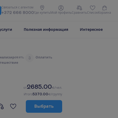
С
в
я
з
а
т
ь
с
я
с
а
г
е
н
т
о
м
+372 666 8000
Г
д
е
к
у
п
и
т
ь
М
о
й
п
р
о
ф
и
л
ь
С
р
а
в
н
и
т
ь
С
п
и
с
о
к
К
о
р
з
и
н
а
услуги
Полезная информация
Интересное
н
а
л
и
з
и
р
о
в
а
т
ь
О
п
л
а
т
и
т
ь
3
т
е
ш
е
с
т
в
и
е
2685.00
о
т
€/чел.
5370.00
И
т
о
г
о
€/группу
В
ы
б
р
а
т
ь