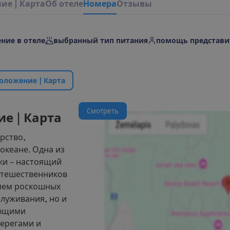
н
и
е
|
К
а
р
т
а
О
б
о
т
е
л
е
Н
о
м
е
р
а
Отзывы
ние в отеле
выбранный тип питания
помощь представи
о
л
о
ж
е
н
и
е
|
К
а
р
т
а
С
м
о
т
р
е
т
ь
и
е
|
К
а
р
т
а
рство,
океане. Одна из
ки – настоящий
утешественников
ием роскошных
луживания, но и
ующими
ерегами и