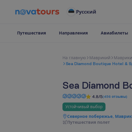
Русский
Путешествия
Направления
Авиабилеты
Н
а
г
л
а
в
н
у
ю
Маврикий
Маврик
Sea Diamond Boutique Hotel & S
Sea Diamond Bo
4.8/5
(
456
отзывы
)
Устойчивый выбор
Северное побережье, Маври
П
у
т
е
ш
е
с
т
в
и
я
п
о
л
е
т