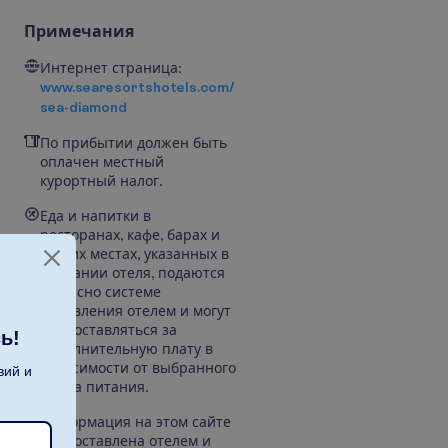
Примечания
Интернет страница:
www.searesortshotels.com/
sea-diamond
По прибытии должен быть
оплачен местный
курортный налог.
Еда и напитки в
ресторанах, кафе, барах и
других местах, указанных в
описании отеля, подаются
согласно системе
управления отелем и могут
предоставляться за
ь!
дополнительную плату в
зависимости от выбранного
вий и
плана питания.
Информация на этом сайте
предоставлена отелем и