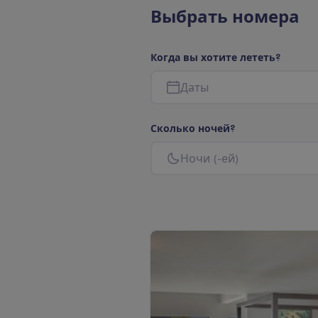
В
ы
б
р
а
т
ь
н
о
м
е
р
а
К
о
г
д
а
в
ы
х
о
т
и
т
е
л
е
т
е
т
ь
?
Д
а
т
ы
С
к
о
л
ь
к
о
н
о
ч
е
й
?
Н
о
ч
и
(
-
е
й
)