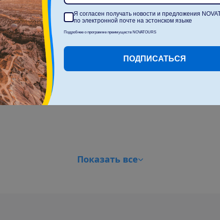
Я согласен получать новости и предложения NOV
по электронной почте на эстонском языке
Подробнее о программе преимуществ NOVATOURS
ПОДПИСАТЬСЯ
П
о
к
а
з
а
т
ь
в
с
е