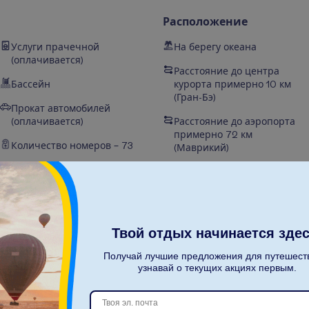
Расположение
Услуги прачечной
На берегу океана
(оплачивается)
Расстояние до центра
Бассейн
курорта примерно 10 км
(Гран-Бэ)
Прокат автомобилей
(оплачивается)
Расстояние до аэропорта
примерно 72 км
Количество номеров – 73
(Маврикий)
Национальная категория
Рядом с песчаным пляжем
гостиницы – 5*
Расстояние до центра
Шезлонги на пляже
города примерно 26 (Порт-
Луи)
Зонты на пляже
Твой отдых начинается здес
Беспроводной интернет
Получай лучшие предложения для путешест
узнавай о текущих акциях первым.