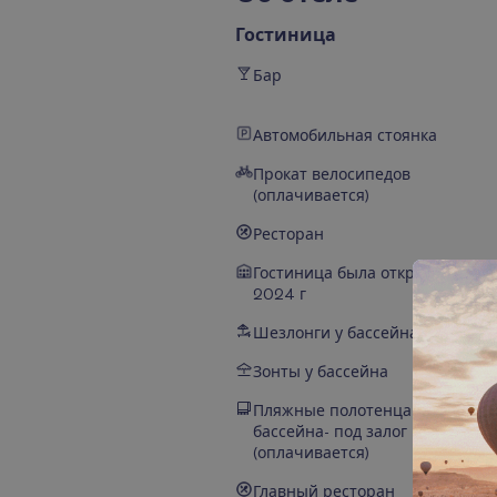
Гостиница
Бар
Автомобильная стоянка
Прокат велосипедов
(оплачивается)
Ресторан
Гостиница была открыта
2024 г
Шезлонги у бассейна
Зонты у бассейна
Пляжные полотенца у
бассейна- под залог
(оплачивается)
Главный ресторан