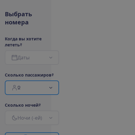
В
ы
б
р
а
т
ь
н
о
м
е
р
а
К
о
г
д
а
в
ы
х
о
т
и
т
е
л
е
т
е
т
ь
?
Д
а
т
ы
С
к
о
л
ь
к
о
п
а
с
с
а
ж
и
р
о
в
?
2
С
к
о
л
ь
к
о
н
о
ч
е
й
?
Н
о
ч
и
(
-
е
й
)