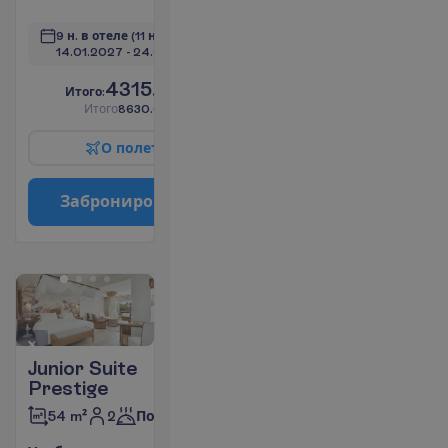
9 н. в отеле
(11 н. всего)
14.01.2027
 - 
24.01.2027
4315.00
И
т
о
г
о
:
€/чел.
И
т
о
г
о
8630.00
€/группу
О
п
о
л
е
т
е
З
а
б
р
о
н
и
р
о
в
а
т
ь
Junior Suite
Prestige
2
54 m²
Полупансион