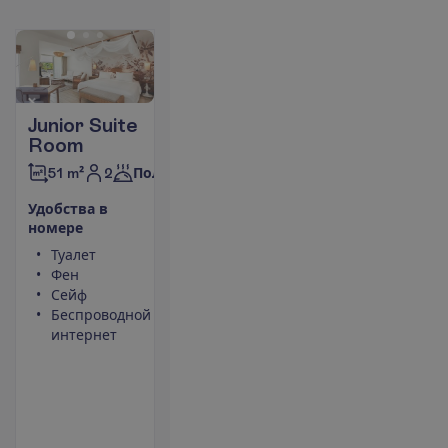
Junior Suite
Room
2
51 m²
Полупансион
У
д
о
б
с
т
в
а
в
н
о
м
е
р
е
Туалет
Кондиционер
Фен
(центральный,
Сейф
работает
Беспроводной
периодически)
интернет
Площадь
номера 51 m²
Тапочки
Набор для
чая/кофе
П
о
д
р
о
б
н
е
е