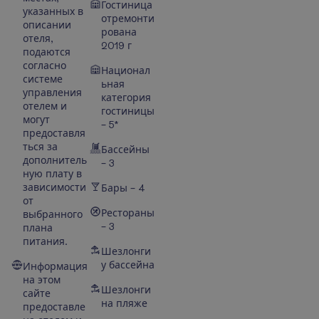
Гостиница
указанных в
отремонти
описании
рована
отеля,
2019 г
подаются
согласно
Национал
системе
ьная
управления
категория
отелем и
гостиницы
могут
– 5*
предоставля
ться за
Бассейны
дополнитель
– 3
ную плату в
зависимости
Бары – 4
от
Рестораны
выбранного
– 3
плана
питания.
Шезлонги
у бассейна
Информация
на этом
Шезлонги
сайте
на пляже
предоставле