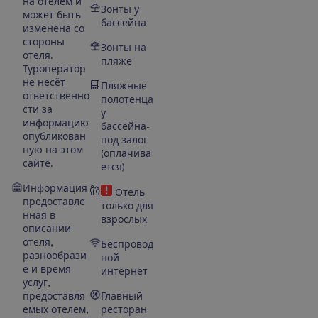
на отелем и
Зонты у
может быть
бассейна
изменена со
стороны
Зонты на
отеля.
пляже
Туроператор
не несёт
Пляжные
ответственно
полотенца
сти за
у
информацию
бассейна-
опубликован
под залог
ную на этом
(оплачива
сайте.
ется)
Информация
Отель
предоставле
только для
нная в
взрослых
описании
отеля,
Беспровод
разнообрази
ной
е и время
интернет
услуг,
предоставля
Главный
емых отелем,
ресторан