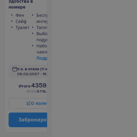
У
д
о
б
с
т
в
а
в
н
о
м
е
р
е
Фен
Беспроводной
Сейф
интернет
Туалет
Тапочки
Выбор
подушек
Набор для
чая/кофе
П
о
д
р
о
б
н
е
е
9 н. в отеле
(11 н. всего)
08.02.2027
 - 
18.02.2027
4359.00
И
т
о
г
о
:
€/чел.
И
т
о
г
о
8718.00
€/группу
О
п
о
л
е
т
е
З
а
б
р
о
н
и
р
о
в
а
т
ь