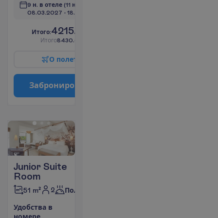
9 н. в отеле
(11 н. всего)
08.03.2027
 - 
18.03.2027
4215.00
И
т
о
г
о
:
€/чел.
И
т
о
г
о
8430.00
€/группу
О
п
о
л
е
т
е
З
а
б
р
о
н
и
р
о
в
а
т
ь
Junior Suite
Room
2
51 m²
Полупансион
У
д
о
б
с
т
в
а
в
н
о
м
е
р
е