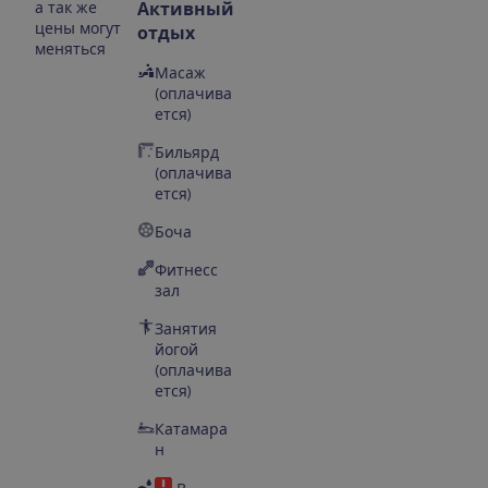
а так же
Активный
цены могут
отдых
меняться
Масаж
(оплачива
ется)
Бильярд
(оплачива
ется)
Боча
Фитнесс
зал
Занятия
йогой
(оплачива
ется)
Катамара
н