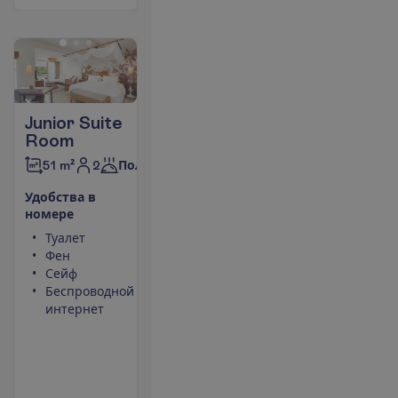
Junior Suite
Room
2
51 m²
Полупансион
У
д
о
б
с
т
в
а
в
н
о
м
е
р
е
Туалет
Кондиционер
Фен
(центральный,
Сейф
работает
Беспроводной
периодически)
интернет
Площадь
номера 51 m²
Тапочки
Набор для
чая/кофе
П
о
д
р
о
б
н
е
е