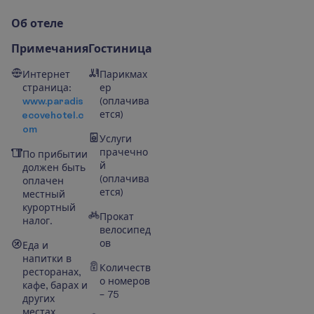
О
б
о
т
е
л
е
Примечания
Гостиница
Интернет
Парикмах
страница:
ер
www.paradis
(оплачива
ется)
ecovehotel.c
om
Услуги
прачечно
По прибытии
й
должен быть
(оплачива
оплачен
ется)
местный
курортный
Прокат
налог.
велосипед
ов
Еда и
напитки в
Количеств
ресторанах,
о номеров
кафе, барах и
– 75
других
местах,