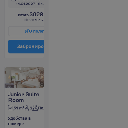
14.01.2027
 - 
24.01.2027
3829.00
И
т
о
г
о
:
€/чел.
И
т
о
г
о
7658.00
€/группу
О
п
о
л
е
т
е
З
а
б
р
о
н
и
р
о
в
а
т
ь
Junior Suite
Room
2
51 m²
Полупансион
У
д
о
б
с
т
в
а
в
н
о
м
е
р
е