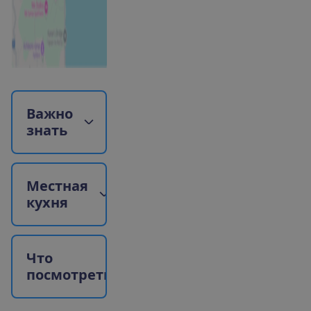
В
а
ж
н
о
з
н
а
т
ь
М
е
с
т
н
а
я
к
у
х
н
я
Ч
т
о
п
о
с
м
о
т
р
е
т
ь
?