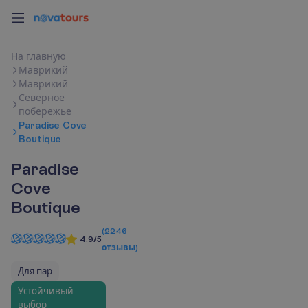
Н
а
г
л
а
в
н
у
ю
Маврикий
Маврикий
Северное
побережье
Paradise Cove
Boutique
Paradise
Cove
Boutique
(
2246
4.9/5
отзывы
)
Для пар
Устойчивый
выбор