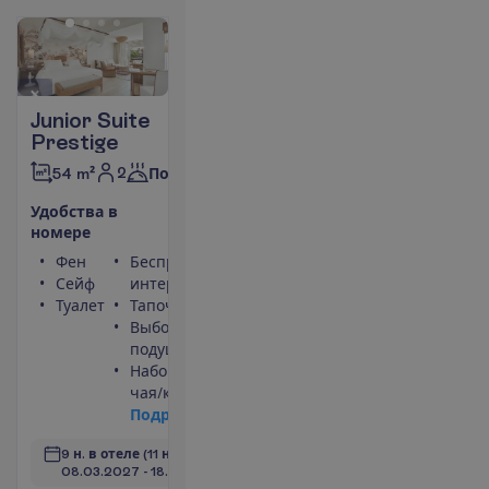
Junior Suite
Prestige
2
54 m²
Полупансион
У
д
о
б
с
т
в
а
в
н
о
м
е
р
е
Фен
Беспроводной
Сейф
интернет
Туалет
Тапочки
Выбор
подушек
Набор для
чая/кофе
П
о
д
р
о
б
н
е
е
9 н. в отеле
(11 н. всего)
08.03.2027
 - 
18.03.2027