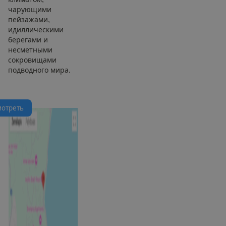
чарующими
пейзажами,
идиллическими
берегами и
несметными
сокровищами
подводного мира.
м
о
т
р
е
т
ь