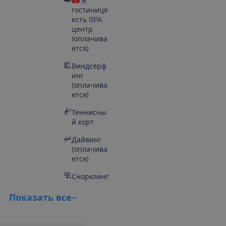
В
гостинице
есть SPA
центр
(оплачива
ется)
Виндсерф
инг
(оплачива
ется)
Теннисны
й корт
Дайвинг
(оплачива
ется)
Снорклинг
П
о
к
а
з
а
т
ь
в
с
е