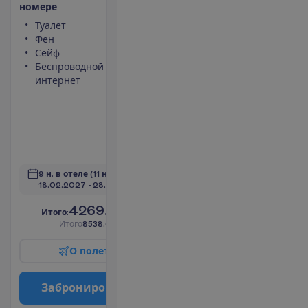
н
о
м
е
р
е
Туалет
Кондиционер
Фен
(центральный,
Сейф
работает
Беспроводной
периодически)
интернет
Площадь
номера 51 m²
Тапочки
Набор для
чая/кофе
П
о
д
р
о
б
н
е
е
9 н. в отеле
(11 н. всего)
18.02.2027
 - 
28.02.2027
4269.00
И
т
о
г
о
:
€/чел.
И
т
о
г
о
8538.00
€/группу
О
п
о
л
е
т
е
З
а
б
р
о
н
и
р
о
в
а
т
ь