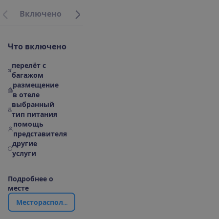
В
к
л
ю
ч
е
н
о
М
е
с
т
о
р
а
с
п
о
л
о
ж
е
н
и
е
|
К
а
р
т
а
О
б
о
т
е
л
Ч
т
о
в
к
л
ю
ч
е
н
о
перелёт с
багажом
размещение
в отеле
выбранный
тип питания
помощь
представителя
другие
услуги
П
о
д
р
о
б
н
е
е
о
м
е
с
т
е
М
е
с
т
о
р
а
с
п
о
л
о
ж
е
н
и
е
|
К
а
р
т
а