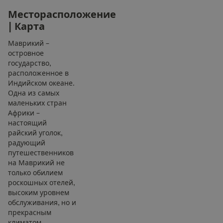
М
е
с
т
о
р
а
с
п
о
л
о
ж
е
н
и
е
|
К
а
р
т
а
Маврикий –
островное
государство,
расположенное в
Индийском океане.
Одна из самых
маленьких стран
Африки –
настоящий
райский уголок,
радующий
путешественников
на Маврикий не
только обилием
роскошных отелей,
высоким уровнем
обслуживания, но и
прекрасным
климатом,