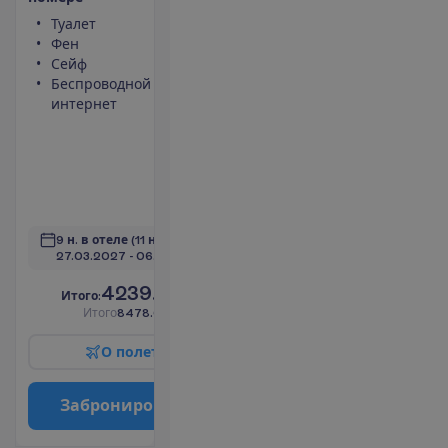
Туалет
Кондиционер
Фен
(центральный,
Сейф
работает
Беспроводной
периодически)
интернет
Площадь
номера 51 m²
Тапочки
Набор для
чая/кофе
П
о
д
р
о
б
н
е
е
9 н. в отеле
(11 н. всего)
27.03.2027
 - 
06.04.2027
4239.00
И
т
о
г
о
:
€/чел.
И
т
о
г
о
8478.00
€/группу
О
п
о
л
е
т
е
З
а
б
р
о
н
и
р
о
в
а
т
ь