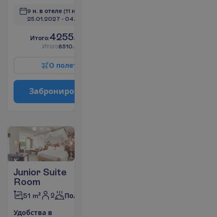
9 н. в отеле
(11 н. всего)
25.01.2027
 - 
04.02.2027
4255.00
И
т
о
г
о
:
€/чел.
И
т
о
г
о
8510.00
€/группу
О
п
о
л
е
т
е
З
а
б
р
о
н
и
р
о
в
а
т
ь
Junior Suite
Room
2
51 m²
Полупансион
У
д
о
б
с
т
в
а
в