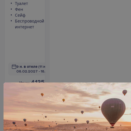
Туалет
Кондиционер
Фен
(центральный,
Сейф
работает
Беспроводной
периодически)
интернет
Площадь
номера 51 m²
Тапочки
Набор для
чая/кофе
П
о
д
р
о
б
н
е
е
9 н. в отеле
(11 н. всего)
08.02.2027
 - 
18.02.2027
4135.00
И
т
о
г
о
:
€/чел.
И
т
о
г
о
8270.00
€/группу
О
п
о
л
е
т
е
З
а
б
р
о
н
и
р
о
в
а
т
ь