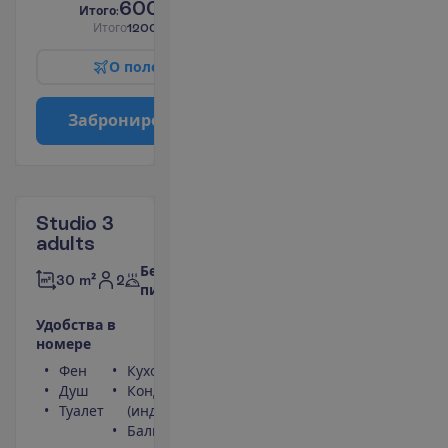
600.00
И
т
о
г
о
:
€/чел.
И
т
о
г
о
1200.00
€/группу
О
п
о
л
е
т
е
З
а
б
р
о
н
и
р
о
в
а
т
ь
Studio 3
adults
Без
2
30 m²
питания
У
д
о
б
с
т
в
а
в
н
о
м
е
р
е
Фен
Кухонная ниша
Душ
Кондиционер
Туалет
(индивидуальный)
Балкон или