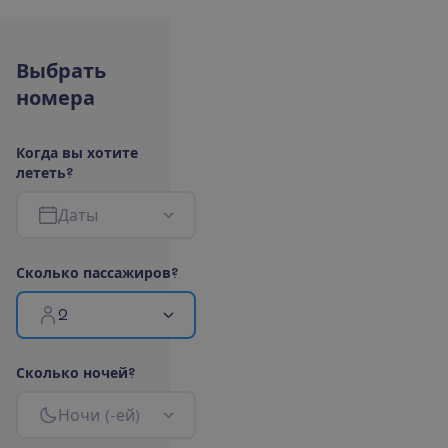
В
ы
б
р
а
т
ь
н
о
м
е
р
а
К
о
г
д
а
в
ы
х
о
т
и
т
е
л
е
т
е
т
ь
?
Д
а
т
ы
С
к
о
л
ь
к
о
п
а
с
с
а
ж
и
р
о
в
?
2
С
к
о
л
ь
к
о
н
о
ч
е
й
?
Н
о
ч
и
(
-
е
й
)