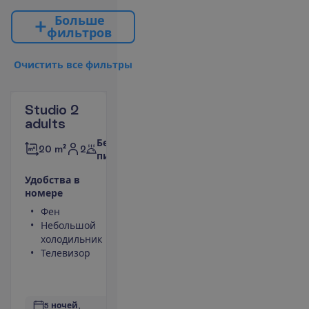
Б
о
л
ь
ш
е
ф
и
л
ь
т
р
о
в
О
ч
и
с
т
и
т
ь
в
с
е
ф
и
л
ь
т
р
ы
Studio 2
adults
Без
2
20 m²
питания
У
д
о
б
с
т
в
а
в
н
о
м
е
р
е
Фен
Туалет
Небольшой
Душ
холодильник
Сейф
Телевизор
Кухонная
ниша
П
о
д
р
о
б
н
е
е
5 ночей, 