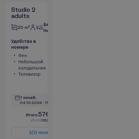
Studio 2
adults
Без
2
20 m²
питания
У
д
о
б
с
т
в
а
в
н
о
м
е
р
е
Фен
Туалет
Небольшой
Душ
холодильник
Сейф
Телевизор
Кухонная
ниша
П
о
д
р
о
б
н
е
е
7 ночей, 
04.10.2026
 - 
11.10.2026
576.00
И
т
о
г
о
:
€/чел.
И
т
о
г
о
1152.00
€/группу
О
п
о
л
е
т
е