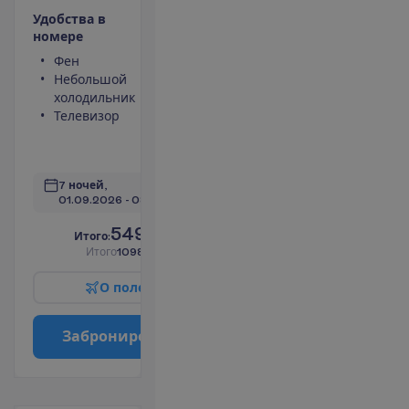
У
д
о
б
с
т
в
а
в
н
о
м
е
р
е
Фен
Туалет
Небольшой
Душ
холодильник
Сейф
Телевизор
Кухонная
ниша
П
о
д
р
о
б
н
е
е
7 ночей, 
01.09.2026
 - 
08.09.2026
549.00
И
т
о
г
о
:
€/чел.
И
т
о
г
о
1098.00
€/группу
О
п
о
л
е
т
е
З
а
б
р
о
н
и
р
о
в
а
т
ь