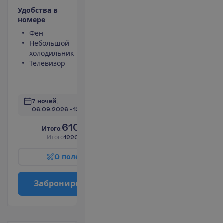
У
д
о
б
с
т
в
а
в
н
о
м
е
р
е
Фен
Туалет
Небольшой
Душ
холодильник
Сейф
Телевизор
Кухонная
ниша
П
о
д
р
о
б
н
е
е
7 ночей, 
06.09.2026
 - 
13.09.2026
610.00
И
т
о
г
о
:
€/чел.
И
т
о
г
о
1220.00
€/группу
О
п
о
л
е
т
е
З
а
б
р
о
н
и
р
о
в
а
т
ь