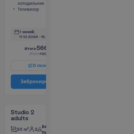
холодильник
Сейф
Телевизор
Кухонная
ниша
П
о
д
р
о
б
н
е
е
7 ночей, 
11.10.2026
 - 
18.10.2026
566.00
И
т
о
г
о
:
€/чел.
И
т
о
г
о
1132.00
€/группу
О
п
о
л
е
т
е
З
а
б
р
о
н
и
р
о
в
а
т
ь
Studio 2
adults
Без
2
20 m²
питания