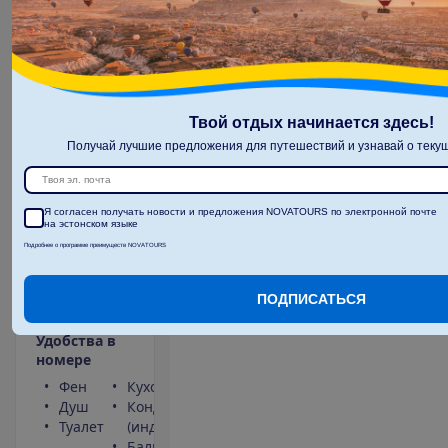
585.00
И
т
о
г
о
:
€/чел.
И
т
о
г
о
1170.00
€/группу
О
п
о
л
е
т
е
Твой отдых начинается здесь!
З
а
б
р
о
н
и
р
о
в
а
т
ь
Получай лучшие предложения для путешествий и узнавай о текущ
Я согласен получать новости и предложения NOVATOURS по электронной почте
на эстонском языке
Studio 3
Подробнее о программе преимуществ NOVATOURS
adults
Без
2
30 m²
ПОДПИСАТЬСЯ
питания
У
д
о
б
с
т
в
а
в
н
о
м
е
р
е
Фен
Кухонная ниша
Душ
Кондиционер
Туалет
(индивидуальный)
Балкон или