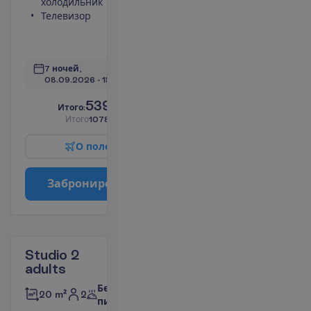
холодильник
Сейф
Телевизор
Кухонная
ниша
П
о
д
р
о
б
н
е
е
7 ночей, 
08.09.2026
 - 
15.09.2026
539.00
И
т
о
г
о
:
€/чел.
И
т
о
г
о
1078.00
€/группу
О
п
о
л
е
т
е
З
а
б
р
о
н
и
р
о
в
а
т
ь
Studio 2
adults
Без
2
20 m²
питания