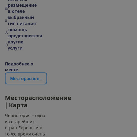
размещение
в отеле
выбранный
тип питания
помощь
представителя
другие
услуги
П
о
д
р
о
б
н
е
е
о
м
е
с
т
е
М
е
с
т
о
р
а
с
п
о
л
о
ж
е
н
и
е
|
К
а
р
т
а
М
е
с
т
о
р
а
с
п
о
л
о
ж
е
н
и
е
|
К
а
р
т
а
Черногория – одна
из старейших
стран Европы и в
то же время очень