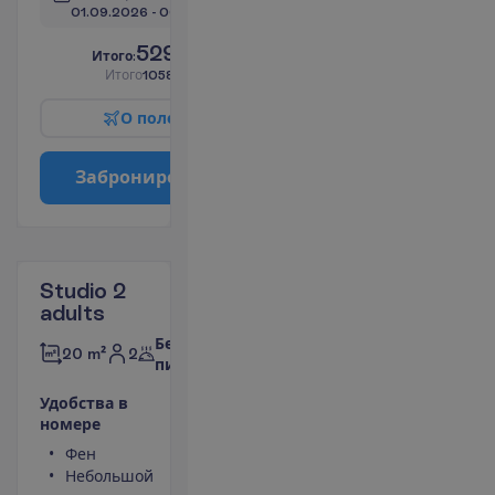
01.09.2026
 - 
06.09.2026
529.00
И
т
о
г
о
:
€/чел.
И
т
о
г
о
1058.00
€/группу
О
п
о
л
е
т
е
З
а
б
р
о
н
и
р
о
в
а
т
ь
Studio 2
adults
Без
2
20 m²
питания
У
д
о
б
с
т
в
а
в
н
о
м
е
р
е
Фен
Туалет
Небольшой
Душ