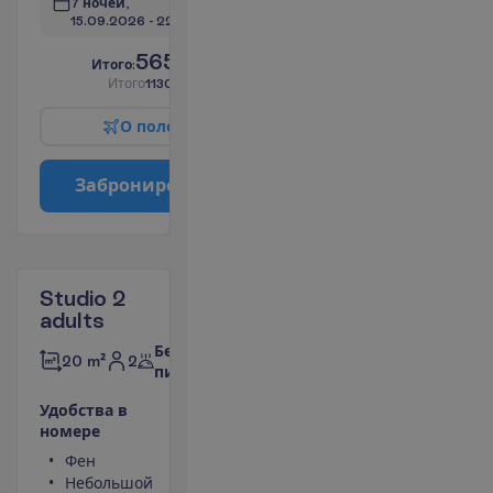
7 ночей, 
15.09.2026
 - 
22.09.2026
565.00
И
т
о
г
о
:
€/чел.
И
т
о
г
о
1130.00
€/группу
О
п
о
л
е
т
е
З
а
б
р
о
н
и
р
о
в
а
т
ь
Studio 2
adults
Без
2
20 m²
питания
У
д
о
б
с
т
в
а
в
н
о
м
е
р
е
Фен
Туалет
Небольшой
Душ