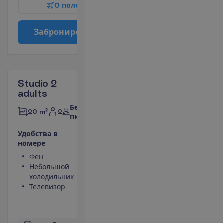
О
п
о
л
е
т
е
З
а
б
р
о
н
и
р
о
в
а
т
ь
Studio 2
adults
Без
2
20 m²
питания
У
д
о
б
с
т
в
а
в
н
о
м
е
р
е
Фен
Туалет
Небольшой
Душ
холодильник
Сейф
Телевизор
Кухонная
ниша
П
о
д
р
о
б
н
е
е