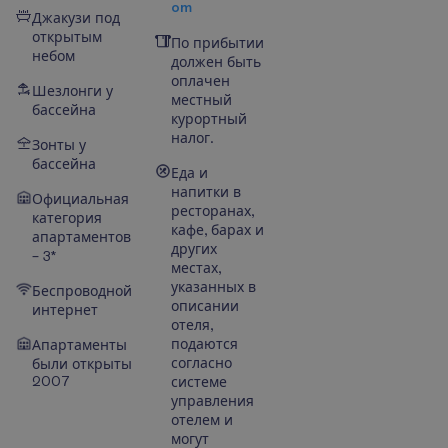
om
Джакузи под
открытым
По прибытии
небом
должен быть
оплачен
Шезлонги у
местный
бассейна
курортный
налог.
Зонты у
бассейна
Еда и
напитки в
Официальная
ресторанах,
категория
кафе, барах и
апартаментов
других
– 3*
местах,
указанных в
Беспроводной
описании
интернет
отеля,
подаются
Апартаменты
согласно
были открыты
2007
системе
управления
отелем и
могут