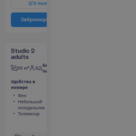
О
п
о
л
е
т
е
З
а
б
р
о
н
и
р
о
в
а
т
ь
Studio 2
adults
Без
2
20 m²
питания
У
д
о
б
с
т
в
а
в
н
о
м
е
р
е
Фен
Туалет
Небольшой
Душ
холодильник
Сейф
Телевизор
Кухонная
ниша
П
о
д
р
о
б
н
е
е