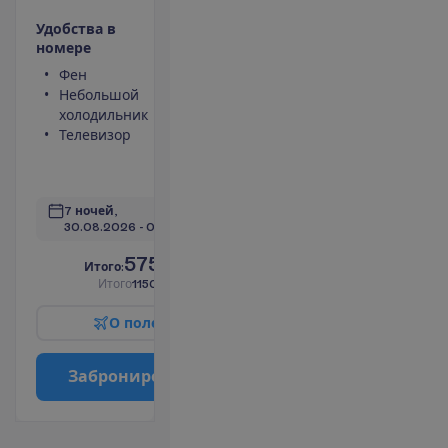
У
д
о
б
с
т
в
а
в
н
о
м
е
р
е
Фен
Туалет
Небольшой
Душ
холодильник
Сейф
Телевизор
Кухонная
ниша
П
о
д
р
о
б
н
е
е
7 ночей, 
30.08.2026
 - 
06.09.2026
575.00
И
т
о
г
о
:
€/чел.
И
т
о
г
о
1150.00
€/группу
О
п
о
л
е
т
е
З
а
б
р
о
н
и
р
о
в
а
т
ь