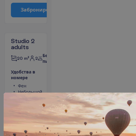
З
а
б
р
о
н
и
р
о
в
а
т
ь
Studio 2
adults
Без
2
20 m²
питания
У
д
о
б
с
т
в
а
в
н
о
м
е
р
е
Фен
Туалет
Небольшой
Душ
холодильник
Сейф
Телевизор
Кухонная
ниша
П
о
д
р
о
б
н
е
е
5 ночей, 
08.09.2026
 - 
13.09.2026