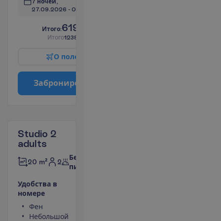
7 ночей, 
27.09.2026
 - 
04.10.2026
619.00
И
т
о
г
о
:
€/чел.
И
т
о
г
о
1238.00
€/группу
О
п
о
л
е
т
е
З
а
б
р
о
н
и
р
о
в
а
т
ь
Studio 2
adults
Без
2
20 m²
питания
У
д
о
б
с
т
в
а
в
н
о
м
е
р
е
Фен
Туалет
Небольшой
Душ