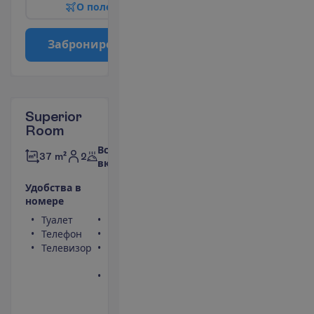
О
п
о
л
е
т
е
З
а
б
р
о
н
и
р
о
в
а
т
ь
Superior
Room
Все
2
37 m²
включено
У
д
о
б
с
т
в
а
в
н
о
м
е
р
е
Туалет
Сейф
Телефон
Фен
Телевизор
Балкон или
терраса
Ванна или
душ
П
о
д
р
о
б
н
е
е