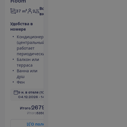
Room
Все
2
37 m²
включено
У
д
о
б
с
т
в
а
в
н
о
м
е
р
е
Кондиционер
Небольшой
(центральный,
холодильник
работает
Телефон
периодически)
Площадь
Балкон или
номера 37
терраса
m²
Ванна или
Сейф
душ
П
о
д
р
о
б
н
е
е
Фен
9 н. в отеле
(10 н. всего)
04.12.2026
 - 
14.12.2026
2679.00
И
т
о
г
о
:
€/чел.
И
т
о
г
о
5358.00
€/группу
О
п
о
л
е
т
е