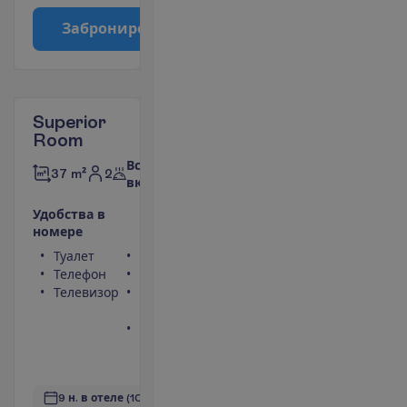
З
а
б
р
о
н
и
р
о
в
а
т
ь
Superior
Room
Все
2
37 m²
включено
У
д
о
б
с
т
в
а
в
н
о
м
е
р
е
Туалет
Сейф
Телефон
Фен
Телевизор
Балкон или
терраса
Ванна или
душ
П
о
д
р
о
б
н
е
е
9 н. в отеле
(10 н. всего)