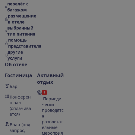
перелёт с
багажом
размещение
в отеле
выбранный
тип питания
помощь
представителя
другие
услуги
О
б
о
т
е
л
е
Гостиница
Активный
отдых
Бар
Конферен
Периоди
ц-зал
чески
(оплачива
проводятс
ется)
я
развлекат
Врач (под
ельные
запрос,
мероприя