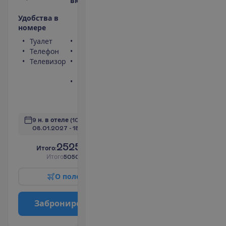
включено
У
д
о
б
с
т
в
а
в
н
о
м
е
р
е
Туалет
Сейф
Телефон
Фен
Телевизор
Балкон или
терраса
Ванна или
душ
П
о
д
р
о
б
н
е
е
9 н. в отеле
(10 н. всего)
08.01.2027
 - 
18.01.2027
2525.00
И
т
о
г
о
:
€/чел.
И
т
о
г
о
5050.00
€/группу
О
п
о
л
е
т
е
З
а
б
р
о
н
и
р
о
в
а
т
ь