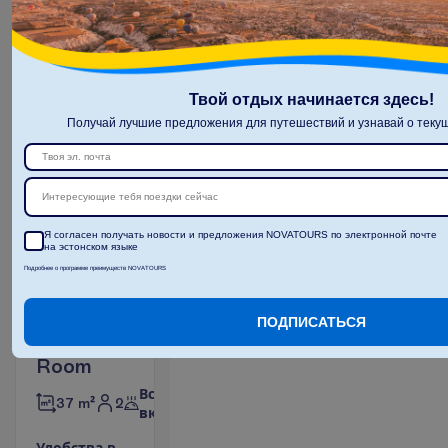
П
о
д
р
о
б
н
е
е
9 н. в отеле
(10 н. всего)
05.02.2027
 - 
15.02.2027
О
с
т
а
л
о
с
ь
в
с
е
г
о
5
!
Твой отдых начинается здесь!
2655.00
И
т
о
г
о
:
€/чел.
Получай лучшие предложения для путешествий и узнавай о текущ
И
т
о
г
о
5310.00
€/группу
О
п
о
л
е
т
е
Интересующие тебя поездки сейчас
З
а
б
р
о
н
и
р
о
в
а
т
ь
Я согласен получать новости и предложения NOVATOURS по электронной почте
на эстонском языке
Подробнее о программе преимуществ NOVATOURS
ПОДПИСАТЬСЯ
Ocean
Front
Room
Все
2
37 m²
включено
У
д
о
б
с
т
в
а
в