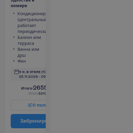
н
о
м
е
р
е
Кондиционер
Небольшой
(центральный,
холодильник
работает
Телефон
периодически)
Площадь
Балкон или
номера 37
терраса
m²
Ванна или
Сейф
душ
П
о
д
р
о
б
н
е
е
Фен
9 н. в отеле
(10 н. всего)
25.11.2026
 - 
05.12.2026
2655.00
И
т
о
г
о
:
€/чел.
И
т
о
г
о
5310.00
€/группу
О
п
о
л
е
т
е
З
а
б
р
о
н
и
р
о
в
а
т
ь