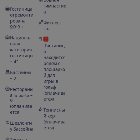
гимнастик
Гостиница
а
отремонти
рована
Фитнесс
2019 г
зал
Национал
ьная
Гостиниц
категория
а
гостиницы
находится
– 4*
рядом с
площадко
Бассейны
й для
– 2
игры в
гольф
Рестораны
(оплачива
а la carte –
ется)
2
(оплачива
Теннисны
ется)
й корт
(оплачива
Шезлонги
ется)
у бассейна
Зонты у