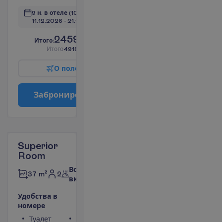
9 н. в отеле
(10 н. всего)
11.12.2026
 - 
21.12.2026
2459.00
И
т
о
г
о
:
€/чел.
И
т
о
г
о
4918.00
€/группу
О
п
о
л
е
т
е
З
а
б
р
о
н
и
р
о
в
а
т
ь
Superior
Room
Все
2
37 m²
включено
У
д
о
б
с
т
в
а
в
н
о
м
е
р
е
Туалет
Сейф