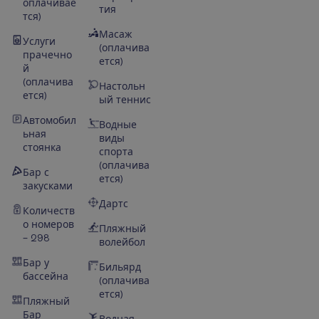
оплачивае
тия
тся)
Масаж
Услуги
(оплачива
прачечно
ется)
й
(оплачива
Настольн
ется)
ый теннис
Автомобил
Водные
ьная
виды
стоянка
спорта
(оплачива
Бар с
ется)
закусками
Дартс
Количеств
о номеров
Пляжный
– 298
волейбол
Бар у
Бильярд
бассейна
(оплачива
ется)
Пляжный
Бар
Водная