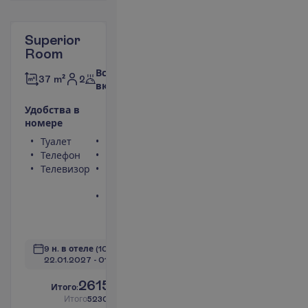
Superior
Room
Все
2
37 m²
включено
У
д
о
б
с
т
в
а
в
н
о
м
е
р
е
Туалет
Сейф
Телефон
Фен
Телевизор
Балкон или
терраса
Ванна или
душ
П
о
д
р
о
б
н
е
е
9 н. в отеле
(10 н. всего)
22.01.2027
 - 
01.02.2027
2615.00
И
т
о
г
о
:
€/чел.
И
т
о
г
о
5230.00
€/группу