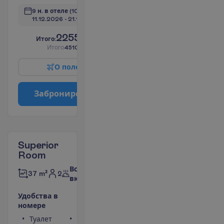
9 н. в отеле
(10 н. всего)
11.12.2026
 - 
21.12.2026
2255.00
И
т
о
г
о
:
€/чел.
И
т
о
г
о
4510.00
€/группу
О
п
о
л
е
т
е
З
а
б
р
о
н
и
р
о
в
а
т
ь
Superior
Room
Все
2
37 m²
включено
У
д
о
б
с
т
в
а
в
н
о
м
е
р
е
Туалет
Сейф