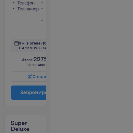
Телефон
Фен
Телевизор
Балкон или
терраса
Ванна или
душ
П
о
д
р
о
б
н
е
е
9 н. в отеле
(10 н. всего)
04.12.2026
 - 
14.12.2026
2275.00
И
т
о
г
о
:
€/чел.
И
т
о
г
о
4550.00
€/группу
О
п
о
л
е
т
е
З
а
б
р
о
н
и
р
о
в
а
т
ь
Super
Deluxe