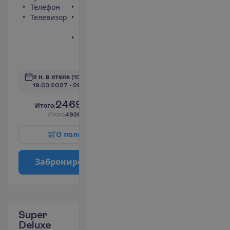
Телефон
Фен
Телевизор
Балкон или
терраса
Ванна или
душ
П
о
д
р
о
б
н
е
е
9 н. в отеле
(10 н. всего)
19.03.2027
 - 
29.03.2027
2469.00
И
т
о
г
о
:
€/чел.
И
т
о
г
о
4938.00
€/группу
О
п
о
л
е
т
е
З
а
б
р
о
н
и
р
о
в
а
т
ь
Super
Deluxe