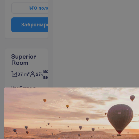
О
п
о
л
е
т
е
З
а
б
р
о
н
и
р
о
в
а
т
ь
Superior
Room
Все
2
37 m²
включено
У
д
о
б
с
т
в
а
в
н
о
м
е
р
е
Туалет
Сейф
Телефон
Фен
Телевизор
Балкон или
терраса
Ванна или
душ