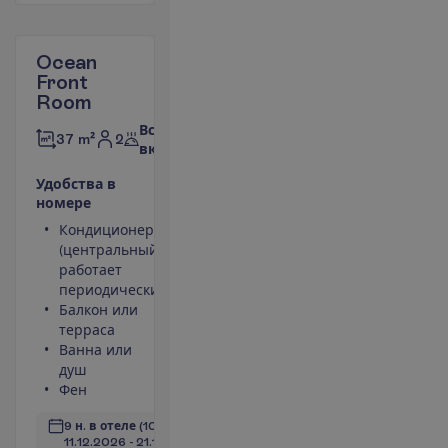
Ocean
Front
Room
Все
2
37 m²
включено
У
д
о
б
с
т
в
а
в
н
о
м
е
р
е
Кондиционер
Небольшой
(центральный,
холодильник
работает
Телефон
периодически)
Площадь
Балкон или
номера 37
терраса
m²
Ванна или
Сейф
душ
П
о
д
р
о
б
н
е
е
Фен
9 н. в отеле
(10 н. всего)
11.12.2026
 - 
21.12.2026