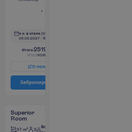
терраса
Ванна или
душ
П
о
д
р
о
б
н
е
е
9 н. в отеле
(10 н. всего)
05.03.2027
 - 
15.03.2027
2519.00
И
т
о
г
о
:
€/чел.
И
т
о
г
о
5038.00
€/группу
О
п
о
л
е
т
е
З
а
б
р
о
н
и
р
о
в
а
т
ь
Superior
Room
Все
2
37 m²