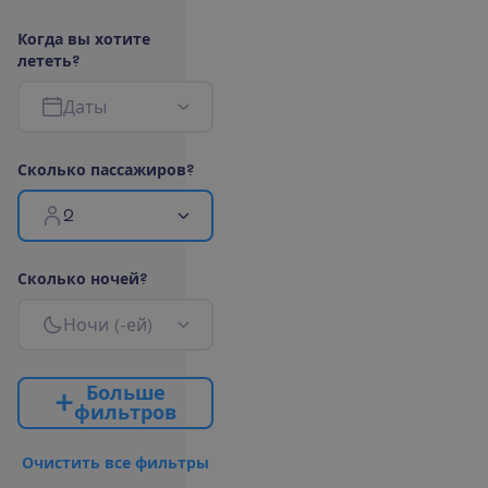
К
о
г
д
а
в
ы
х
о
т
и
т
е
л
е
т
е
т
ь
?
Д
а
т
ы
С
к
о
л
ь
к
о
п
а
с
с
а
ж
и
р
о
в
?
2
С
к
о
л
ь
к
о
н
о
ч
е
й
?
Н
о
ч
и
(
-
е
й
)
Б
о
л
ь
ш
е
ф
и
л
ь
т
р
о
в
О
ч
и
с
т
и
т
ь
в
с
е
ф
и
л
ь
т
р
ы