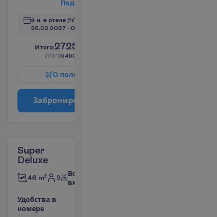
П
о
д
р
о
б
н
е
е
9 н. в отеле
(10 н. всего)
26.02.2027
 - 
08.03.2027
2725.00
И
т
о
г
о
:
€/чел.
И
т
о
г
о
5450.00
€/группу
О
п
о
л
е
т
е
З
а
б
р
о
н
и
р
о
в
а
т
ь
Super
Deluxe
Все
2
46 m²
включено
У
д
о
б
с
т
в
а
в
н
о
м
е
р
е