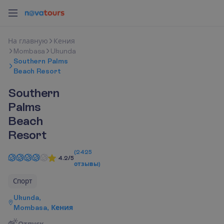
Н
а
г
л
а
в
н
у
ю
Кения
Mombasa
Ukunda
Southern Palms
Beach Resort
Southern
Palms
Beach
Resort
(
2425
4.2/5
отзывы
)
Спорт
Ukunda,
Mombasa, Кения
Отпуск