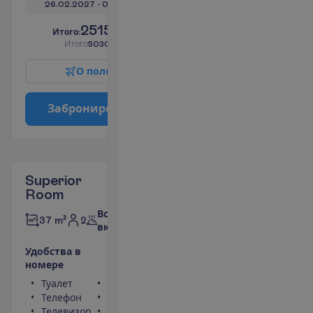
26.02.2027
 - 
08.03.2027
2515.00
И
т
о
г
о
:
€/чел.
И
т
о
г
о
5030.00
€/группу
О
п
о
л
е
т
е
З
а
б
р
о
н
и
р
о
в
а
т
ь
Superior
Room
Все
2
37 m²
включено
У
д
о
б
с
т
в
а
в
н
о
м
е
р
е
Туалет
Сейф
Телефон
Фен
Телевизор
Балкон или