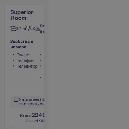
Superior
Room
Все
2
37 m²
включено
У
д
о
б
с
т
в
а
в
н
о
м
е
р
е
Туалет
Сейф
Телефон
Фен
Телевизор
Балкон или
терраса
Ванна или
душ
П
о
д
р
о
б
н
е
е
9 н. в отеле
(10 н. всего)
25.11.2026
 - 
05.12.2026
2249.00
И
т
о
г
о
:
€/чел.
И
т
о
г
о
4498.00
€/группу