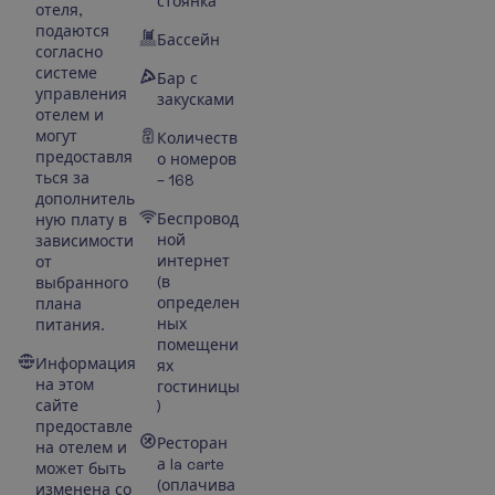
стоянка
отеля,
подаются
Бассейн
согласно
системе
Бар с
управления
закусками
отелем и
могут
Количеств
предоставля
о номеров
ться за
– 168
дополнитель
Беспровод
ную плату в
ной
зависимости
интернет
от
(в
выбранного
определен
плана
ных
питания.
помещени
Информация
ях
на этом
гостиницы
сайте
)
предоставле
Ресторан
на отелем и
а la carte
может быть
(оплачива
изменена со