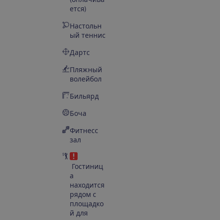
ется)
Настольн
ый теннис
Дартс
Пляжный
волейбол
Бильярд
Боча
Фитнесс
зал
Гостиниц
а
находится
рядом с
площадко
й для