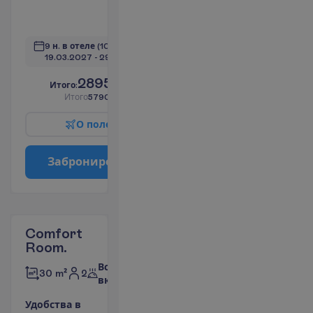
чая/кофе
П
о
д
р
о
б
н
е
е
9 н. в отеле
(10 н. всего)
19.03.2027
 - 
29.03.2027
2895.00
И
т
о
г
о
:
€/чел.
И
т
о
г
о
5790.00
€/группу
О
п
о
л
е
т
е
З
а
б
р
о
н
и
р
о
в
а
т
ь
Comfort
Room.
Все
2
30 m²
включено
У
д
о
б
с
т
в
а
в