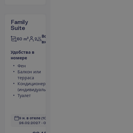
Family
Suite
Все
2
60 m²
включено
У
д
о
б
с
т
в
а
в
н
о
м
е
р
е
Фен
Телевизор
Балкон или
Сейф
терраса
Площадь
Кондиционер
номера 60
(индивидуальный)
m²
Туалет
Набор для
чая/кофе
П
о
д
р
о
б
н
е
е
9 н. в отеле
(10 н. всего)
26.02.2027
 - 
08.03.2027