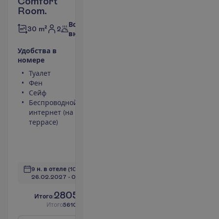
Comfort
Room.
Все
2
30 m²
включено
У
д
о
б
с
т
в
а
в
н
о
м
е
р
е
Туалет
Площадь
Фен
номера 30
Сейф
m²
Беспроводной
Ванна или
интернет (на
душ
террасе)
Телевизор
Набор для
чая/кофе
П
о
д
р
о
б
н
е
е
9 н. в отеле
(10 н. всего)
26.02.2027
 - 
08.03.2027
2805.00
И
т
о
г
о
:
€/чел.
И
т
о
г
о
5610.00
€/группу