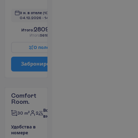
П
о
д
р
о
б
н
е
е
9 н. в отеле
(10 н. всего)
04.12.2026
 - 
14.12.2026
2809.00
И
т
о
г
о
:
€/чел.
И
т
о
г
о
5618.00
€/группу
О
п
о
л
е
т
е
З
а
б
р
о
н
и
р
о
в
а
т
ь
Comfort
Room.
Все
2
30 m²
включено
У
д
о
б
с
т
в
а
в
н
о
м
е
р
е