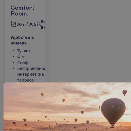
Comfort
Room.
Все
2
30 m²
включено
У
д
о
б
с
т
в
а
в
н
о
м
е
р
е
Туалет
Площадь
Фен
номера 30
Сейф
m²
Беспроводной
Ванна или
интернет (на
душ
террасе)
Телевизор
Набор для
чая/кофе
П
о
д
р
о
б
н
е
е
9 н. в отеле
(10 н. всего)
08.01.2027
 - 
18.01.2027
2815.00
И
т
о
г
о
:
€/чел.
И
т
о
г
о
5630.00
€/группу