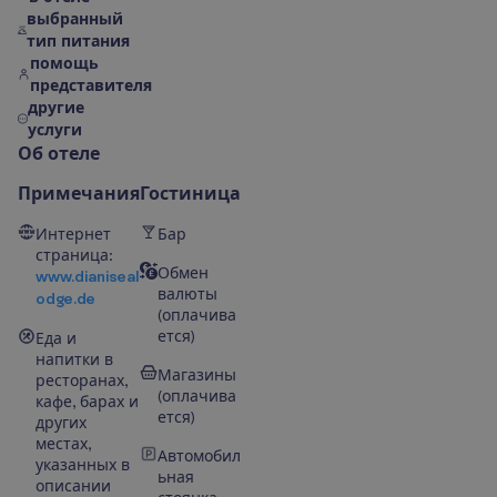
выбранный
тип питания
помощь
представителя
другие
услуги
О
б
о
т
е
л
е
Примечания
Гостиница
Интернет
Бар
страница:
Обмен
www.dianiseal
валюты
odge.de
(оплачива
ется)
Еда и
напитки в
Магазины
ресторанах,
(оплачива
кафе, барах и
ется)
других
местах,
Автомобил
указанных в
ьная
описании