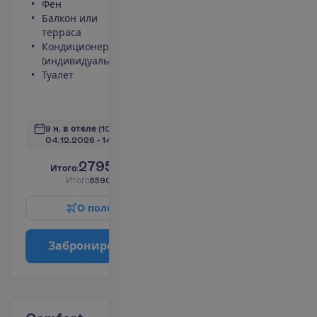
Фен
Телевизор
Балкон или
Сейф
терраса
Площадь
Кондиционер
номера 60
(индивидуальный)
m²
Туалет
Набор для
чая/кофе
П
о
д
р
о
б
н
е
е
9 н. в отеле
(10 н. всего)
04.12.2026
 - 
14.12.2026
2795.00
И
т
о
г
о
:
€/чел.
И
т
о
г
о
5590.00
€/группу
О
п
о
л
е
т
е
З
а
б
р
о
н
и
р
о
в
а
т
ь