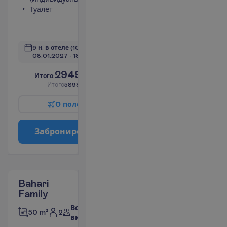
Туалет
Набор для
чая/кофе
П
о
д
р
о
б
н
е
е
9 н. в отеле
(10 н. всего)
08.01.2027
 - 
18.01.2027
2949.00
И
т
о
г
о
:
€/чел.
И
т
о
г
о
5898.00
€/группу
О
п
о
л
е
т
е
З
а
б
р
о
н
и
р
о
в
а
т
ь
Bahari
Family
Все
2
50 m²
включено