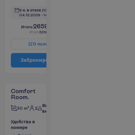
9 н. в отеле
(10 н. всего)
04.12.2026
 - 
14.12.2026
2659.00
И
т
о
г
о
:
€/чел.
И
т
о
г
о
5318.00
€/группу
О
п
о
л
е
т
е
З
а
б
р
о
н
и
р
о
в
а
т
ь
Comfort
Room.
Все
2
30 m²
включено
У
д
о
б
с
т
в
а
в
н
о
м
е
р
е