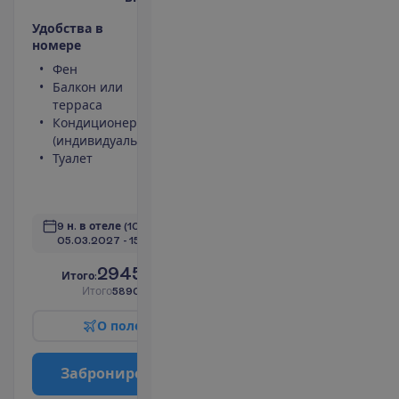
У
д
о
б
с
т
в
а
в
н
о
м
е
р
е
Фен
Телевизор
Балкон или
Сейф
терраса
Площадь
Кондиционер
номера 60
(индивидуальный)
m²
Туалет
Набор для
чая/кофе
П
о
д
р
о
б
н
е
е
9 н. в отеле
(10 н. всего)
05.03.2027
 - 
15.03.2027
2945.00
И
т
о
г
о
:
€/чел.
И
т
о
г
о
5890.00
€/группу
О
п
о
л
е
т
е
З
а
б
р
о
н
и
р
о
в
а
т
ь