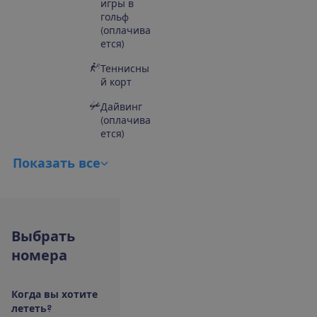
игры в
гольф
(оплачива
ется)
Теннисны
й корт
Дайвинг
(оплачива
ется)
П
о
к
а
з
а
т
ь
в
с
е
В
ы
б
р
а
т
ь
н
о
м
е
р
а
К
о
г
д
а
в
ы
х
о
т
и
т
е
л
е
т
е
т
ь
?