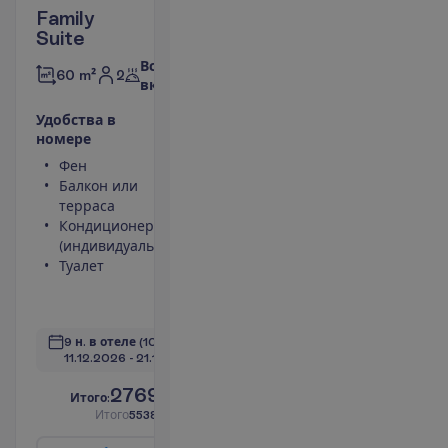
Family
Suite
Все
2
60 m²
включено
У
д
о
б
с
т
в
а
в
н
о
м
е
р
е
Фен
Телевизор
Балкон или
Сейф
терраса
Площадь
Кондиционер
номера 60
(индивидуальный)
m²
Туалет
Набор для
чая/кофе
П
о
д
р
о
б
н
е
е
9 н. в отеле
(10 н. всего)
11.12.2026
 - 
21.12.2026
2769.00
И
т
о
г
о
:
€/чел.
И
т
о
г
о
5538.00
€/группу