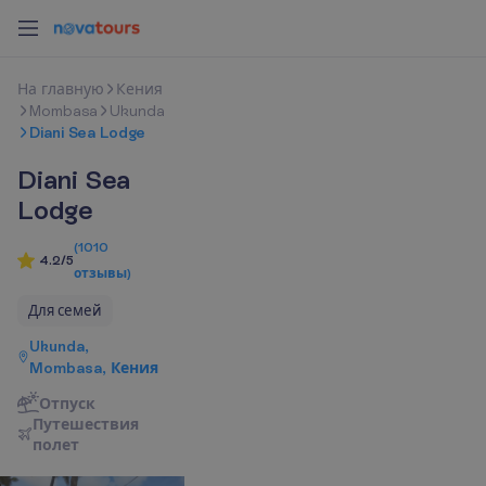
Н
а
г
л
а
в
н
у
ю
Кения
Mombasa
Ukunda
Diani Sea Lodge
Diani Sea
Lodge
(
1010
4.2/5
отзывы
)
Для семей
Ukunda,
Mombasa, Кения
Отпуск
П
у
т
е
ш
е
с
т
в
и
я
п
о
л
е
т