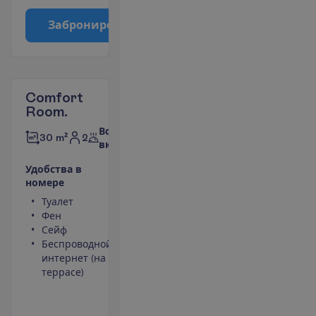
З
а
б
р
о
н
и
р
о
в
а
т
ь
Comfort
Room.
Все
2
30 m²
включено
У
д
о
б
с
т
в
а
в
н
о
м
е
р
е
Туалет
Площадь
Фен
номера 30
Сейф
m²
Беспроводной
Ванна или
интернет (на
душ
террасе)
Телевизор
Набор для
чая/кофе
П
о
д
р
о
б
н
е
е