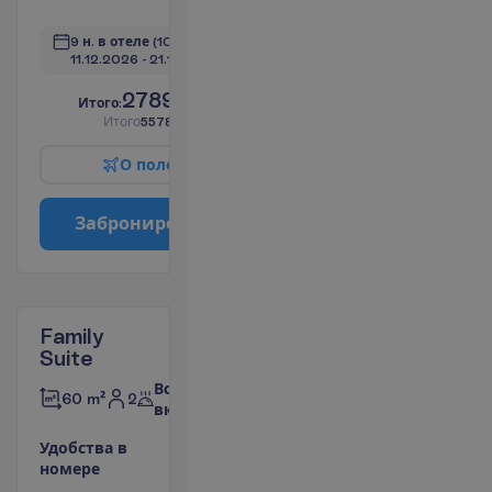
П
о
д
р
о
б
н
е
е
9 н. в отеле
(10 н. всего)
11.12.2026
 - 
21.12.2026
2789.00
И
т
о
г
о
:
€/чел.
И
т
о
г
о
5578.00
€/группу
О
п
о
л
е
т
е
З
а
б
р
о
н
и
р
о
в
а
т
ь
Family
Suite
Все
2
60 m²
включено
У
д
о
б
с
т
в
а
в
н
о
м
е
р
е