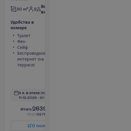
Все
2
30 m²
включено
У
д
о
б
с
т
в
а
в
н
о
м
е
р
е
Туалет
Площадь
Фен
номера 30
Сейф
m²
Беспроводной
Ванна или
интернет (на
душ
террасе)
Телевизор
Набор для
чая/кофе
П
о
д
р
о
б
н
е
е
9 н. в отеле
(10 н. всего)
11.12.2026
 - 
21.12.2026
2639.00
И
т
о
г
о
:
€/чел.
И
т
о
г
о
5278.00
€/группу
О
п
о
л
е
т
е