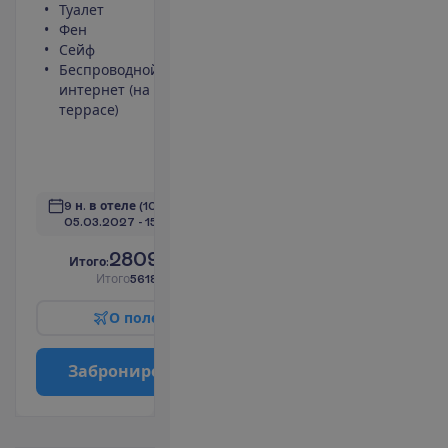
Туалет
Площадь
Фен
номера 30
Сейф
m²
Беспроводной
Ванна или
интернет (на
душ
террасе)
Телевизор
Набор для
чая/кофе
П
о
д
р
о
б
н
е
е
9 н. в отеле
(10 н. всего)
05.03.2027
 - 
15.03.2027
2809.00
И
т
о
г
о
:
€/чел.
И
т
о
г
о
5618.00
€/группу
О
п
о
л
е
т
е
З
а
б
р
о
н
и
р
о
в
а
т
ь