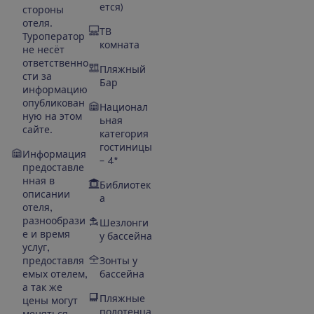
ется)
стороны
отеля.
ТВ
Туроператор
комната
не несёт
ответственно
Пляжный
сти за
Бар
информацию
опубликован
Национал
ную на этом
ьная
сайте.
категория
гостиницы
Информация
– 4*
предоставле
нная в
Библиотек
описании
а
отеля,
разнообрази
Шезлонги
е и время
у бассейна
услуг,
предоставля
Зонты у
емых отелем,
бассейна
а так же
Пляжные
цены могут
полотенца
меняться