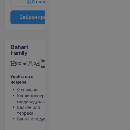
О
п
о
л
е
т
е
З
а
б
р
о
н
и
р
о
в
а
т
ь
Bahari
Family
Все
2
50 m²
включено
У
д
о
б
с
т
в
а
в
н
о
м
е
р
е
2 спальни
Фен
Кондиционер
Небольшой
(индивидуальный)
холодильник
Балкон или
Площадь
терраса
номера 50
Ванна или душ
m²
Сейф