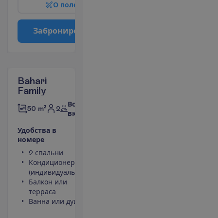
О
п
о
л
е
т
е
З
а
б
р
о
н
и
р
о
в
а
т
ь
Bahari
Family
Все
2
50 m²
включено
У
д
о
б
с
т
в
а
в
н
о
м
е
р
е
2 спальни
Фен
Кондиционер
Небольшой
(индивидуальный)
холодильник
Балкон или
Площадь
терраса
номера 50
Ванна или душ
m²
Сейф