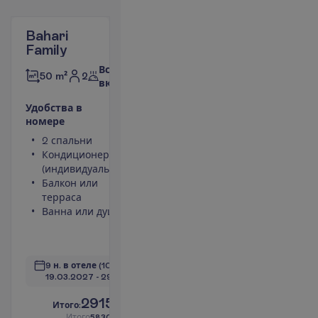
Bahari
Family
Все
2
50 m²
включено
У
д
о
б
с
т
в
а
в
н
о
м
е
р
е
2 спальни
Фен
Кондиционер
Небольшой
(индивидуальный)
холодильник
Балкон или
Площадь
терраса
номера 50
Ванна или душ
m²
Сейф
П
о
д
р
о
б
н
е
е
9 н. в отеле
(10 н. всего)
19.03.2027
 - 
29.03.2027
2915.00
И
т
о
г
о
:
€/чел.
И
т
о
г
о
5830.00
€/группу