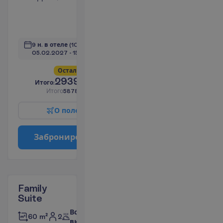
Набор для
чая/кофе
П
о
д
р
о
б
н
е
е
9 н. в отеле
(10 н. всего)
05.02.2027
 - 
15.02.2027
О
с
т
а
л
о
с
ь
в
с
е
г
о
5
!
2939.00
И
т
о
г
о
:
€/чел.
И
т
о
г
о
5878.00
€/группу
О
п
о
л
е
т
е
З
а
б
р
о
н
и
р
о
в
а
т
ь
Family
Suite
Все
2
60 m²
включено