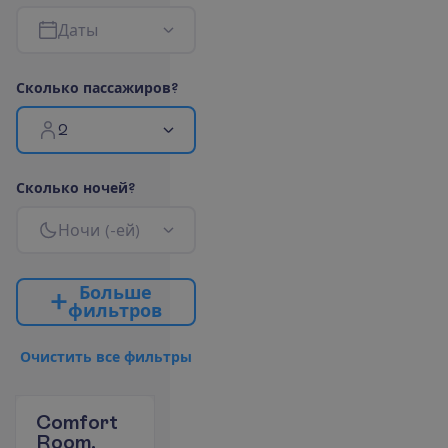
Д
а
т
ы
С
к
о
л
ь
к
о
п
а
с
с
а
ж
и
р
о
в
?
2
С
к
о
л
ь
к
о
н
о
ч
е
й
?
Н
о
ч
и
(
-
е
й
)
Б
о
л
ь
ш
е
ф
и
л
ь
т
р
о
в
О
ч
и
с
т
и
т
ь
в
с
е
ф
и
л
ь
т
р
ы
Comfort
Room.