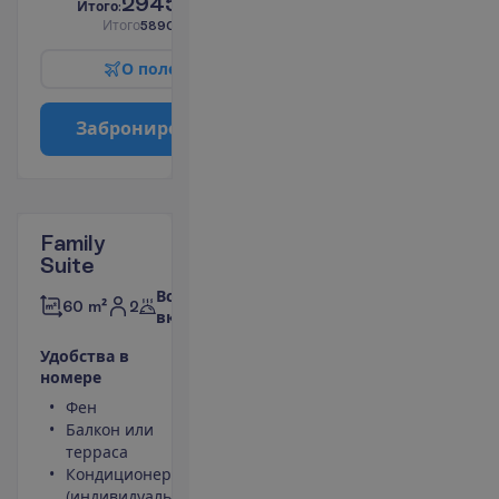
2945.00
И
т
о
г
о
:
€/чел.
И
т
о
г
о
5890.00
€/группу
О
п
о
л
е
т
е
З
а
б
р
о
н
и
р
о
в
а
т
ь
Family
Suite
Все
2
60 m²
включено
У
д
о
б
с
т
в
а
в
н
о
м
е
р
е
Фен
Телевизор
Балкон или
Сейф
терраса
Площадь
Кондиционер
номера 60
(индивидуальный)
m²