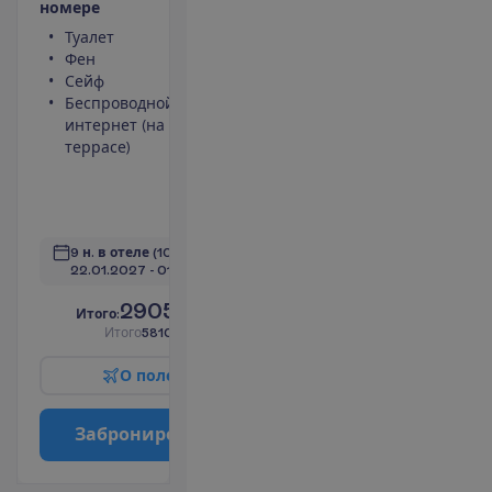
н
о
м
е
р
е
Туалет
Площадь
Фен
номера 30
Сейф
m²
Беспроводной
Ванна или
интернет (на
душ
террасе)
Телевизор
Набор для
чая/кофе
П
о
д
р
о
б
н
е
е
9 н. в отеле
(10 н. всего)
22.01.2027
 - 
01.02.2027
2905.00
И
т
о
г
о
:
€/чел.
И
т
о
г
о
5810.00
€/группу
О
п
о
л
е
т
е
З
а
б
р
о
н
и
р
о
в
а
т
ь