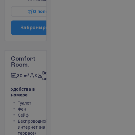
О
п
о
л
е
т
е
З
а
б
р
о
н
и
р
о
в
а
т
ь
Comfort
Room.
Все
2
30 m²
включено
У
д
о
б
с
т
в
а
в
н
о
м
е
р
е
Туалет
Площадь
Фен
номера 30
Сейф
m²
Беспроводной
Ванна или
интернет (на
душ
террасе)
Телевизор