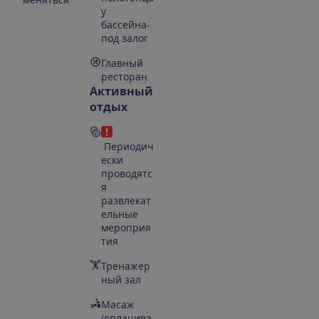
у
бассейна-
под залог
Главный
ресторан
Активный
отдых
Периодич
ески
проводятс
я
развлекат
ельные
мероприя
тия
Тренажер
ный зал
Масаж
(оплачива