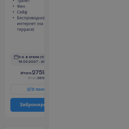
Туалет
Площадь
Фен
номера 30
Сейф
m²
Беспроводной
Ванна или
интернет (на
душ
террасе)
Телевизор
Набор для
чая/кофе
П
о
д
р
о
б
н
е
е
9 н. в отеле
(10 н. всего)
19.03.2027
 - 
29.03.2027
2759.00
И
т
о
г
о
:
€/чел.
И
т
о
г
о
5518.00
€/группу
О
п
о
л
е
т
е
З
а
б
р
о
н
и
р
о
в
а
т
ь