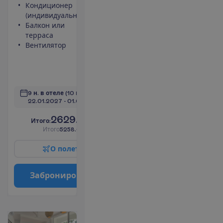
Кондиционер
Сейф
(индивидуальный)
Туалет
Балкон или
Беспроводной
терраса
интернет
Вентилятор
Максимальное
размещение –
3
П
о
д
р
о
б
н
е
е
9 н. в отеле
(10 н. всего)
22.01.2027
 - 
01.02.2027
2629.00
И
т
о
г
о
:
€/чел.
И
т
о
г
о
5258.00
€/группу
О
п
о
л
е
т
е
З
а
б
р
о
н
и
р
о
в
а
т
ь