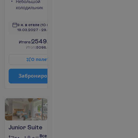
Небольшой
чая/кофе
холодильник
Туалет
П
о
д
р
о
б
н
е
е
9 н. в отеле
(10 н. всего)
19.03.2027
 - 
29.03.2027
2549.00
И
т
о
г
о
:
€/чел.
И
т
о
г
о
5098.00
€/группу
О
п
о
л
е
т
е
З
а
б
р
о
н
и
р
о
в
а
т
ь
Junior Suite
Все