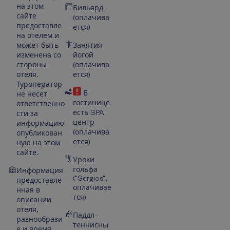
на этом
Бильярд
сайте
(оплачива
предоставле
ется)
на отелем и
может быть
Занятия
изменена со
йогой
стороны
(оплачива
отеля.
ется)
Туроператор
В
не несёт
гостинице
ответственно
есть SPA
сти за
центр
информацию
(оплачива
опубликован
ется)
ную на этом
сайте.
Уроки
гольфа
Информация
("Sergios",
предоставле
оплачивае
нная в
тся)
описании
отеля,
Паддл-
разнообрази
теннисны
е и время