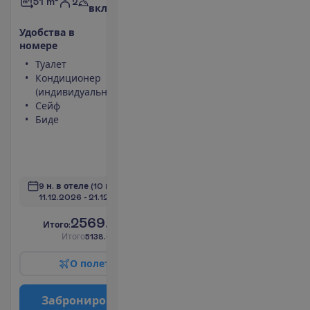
2
51 m²
включено
У
д
о
б
с
т
в
а
в
н
о
м
е
р
е
Туалет
Халат
Кондиционер
Тапочки
(индивидуальный)
Балкон или
Сейф
терраса
Биде
Площадь
номера 51
m²
П
о
д
р
о
б
н
е
е
9 н. в отеле
(10 н. всего)
11.12.2026
 - 
21.12.2026
2569.00
И
т
о
г
о
:
€/чел.
И
т
о
г
о
5138.00
€/группу
О
п
о
л
е
т
е
З
а
б
р
о
н
и
р
о
в
а
т
ь