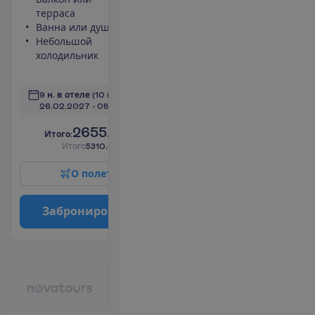
терраса
Сейф
Ванна или душ
Набор для
Небольшой
чая/кофе
холодильник
Туалет
П
о
д
р
о
б
н
е
е
9 н. в отеле
(10 н. всего)
26.02.2027
 - 
08.03.2027
2655.00
И
т
о
г
о
:
€/чел.
И
т
о
г
о
5310.00
€/группу
О
п
о
л
е
т
е
З
а
б
р
о
н
и
р
о
в
а
т
ь