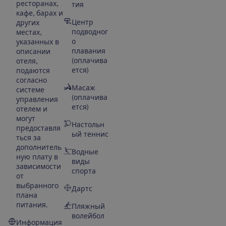
ресторанах,
тия
кафе, барах и
Центр
других
подводног
местах,
о
указанных в
плавания
описании
(оплачива
отеля,
ется)
подаются
согласно
Масаж
системе
(оплачива
управления
ется)
отелем и
могут
Настольн
предоставля
ый теннис
ться за
дополнитель
Водные
ную плату в
виды
зависимости
спорта
от
выбранного
Дартс
плана
питания.
Пляжный
волейбол
Информация