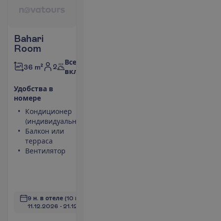
Bahari
Room
Все
2
36 m²
включено
У
д
о
б
с
т
в
а
в
н
о
м
е
р
е
Кондиционер
Сейф
(индивидуальный)
Туалет
Балкон или
Беспроводной
терраса
интернет
Вентилятор
Максимальное
размещение –
3
П
о
д
р
о
б
н
е
е
9 н. в отеле
(10 н. всего)
11.12.2026
 - 
21.12.2026