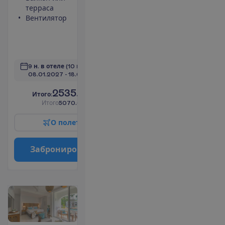
терраса
интернет
Вентилятор
Максимальное
размещение –
3
П
о
д
р
о
б
н
е
е
9 н. в отеле
(10 н. всего)
08.01.2027
 - 
18.01.2027
2535.00
И
т
о
г
о
:
€/чел.
И
т
о
г
о
5070.00
€/группу
О
п
о
л
е
т
е
З
а
б
р
о
н
и
р
о
в
а
т
ь