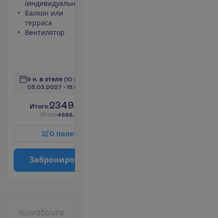
(индивидуальный)
Туалет
Балкон или
Беспроводной
терраса
интернет
Вентилятор
Максимальное
размещение –
3
П
о
д
р
о
б
н
е
е
9 н. в отеле
(10 н. всего)
05.03.2027
 - 
15.03.2027
2349.00
И
т
о
г
о
:
€/чел.
И
т
о
г
о
4698.00
€/группу
О
п
о
л
е
т
е
З
а
б
р
о
н
и
р
о
в
а
т
ь