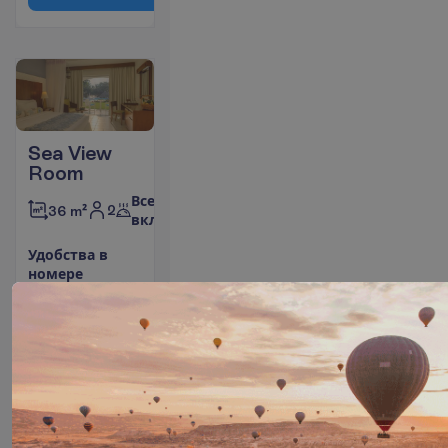
Sea View
Room
Все
2
36 m²
включено
У
д
о
б
с
т
в
а
в
н
о
м
е
р
е
Кондиционер
Площадь
(индивидуальный)
номера 36
Балкон или
m²
терраса
Сейф
Ванна или душ
Набор для
Небольшой
чая/кофе
холодильник
Туалет
П
о
д
р
о
б
н
е
е