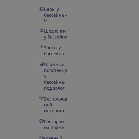
Бары у
бассейна –
2
Шезлонги
у бассейна
Зонты у
бассейна
Пляжные
полотенца
у
бассейна-
под залог
Беспровод
ной
интернет
Ресторан
на пляже
Главный