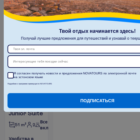
9 н. в отеле
(10 н. всего)
11.12.2026
 - 
21.12.2026
2569.00
И
т
о
г
о
:
€/чел.
Твой отдых начинается здесь!
И
т
о
г
о
5138.00
€/группу
Получай лучшие предложения для путешествий и узнавай о текущ
О
п
о
л
е
т
е
З
а
б
р
о
н
и
р
о
в
а
т
ь
Интересующие тебя поездки сейчас
Я согласен получать новости и предложения NOVATOURS по электронной почте
на эстонском языке
Подробнее о программе преимуществ NOVATOURS
ПОДПИСАТЬСЯ
Junior Suite
Все
2
51 m²
включено
У
д
о
б
с
т
в
а
в