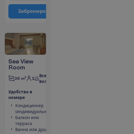
З
а
б
р
о
н
и
р
о
в
а
т
ь
Sea View
Room
Все
2
36 m²
включено
У
д
о
б
с
т
в
а
в
н
о
м
е
р
е
Кондиционер
Площадь
(индивидуальный)
номера 36
Балкон или
m²
терраса
Сейф
Ванна или душ
Набор для