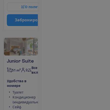
О
п
о
л
е
т
е
З
а
б
р
о
н
и
р
о
в
а
т
ь
Junior Suite
Все
2
51 m²
включено
У
д
о
б
с
т
в
а
в
н
о
м
е
р
е
Туалет
Халат
Кондиционер
Тапочки
(индивидуальный)
Балкон или
Сейф
терраса