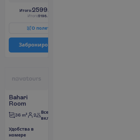
2599.00
И
т
о
г
о
:
€/чел.
И
т
о
г
о
5198.00
€/группу
О
п
о
л
е
т
е
З
а
б
р
о
н
и
р
о
в
а
т
ь
Bahari
Room
Все
2
36 m²
включено
У
д
о
б
с
т
в
а
в
н
о
м
е
р
е