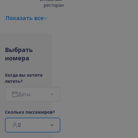
ресторан
П
о
к
а
з
а
т
ь
в
с
е
В
ы
б
р
а
т
ь
н
о
м
е
р
а
К
о
г
д
а
в
ы
х
о
т
и
т
е
л
е
т
е
т
ь
?
Д
а
т
ы
С
к
о
л
ь
к
о
п
а
с
с
а
ж
и
р
о
в
?
2