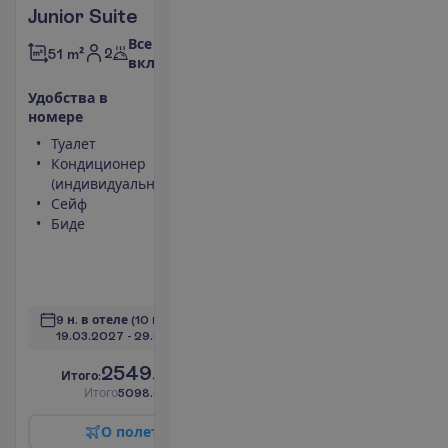
Junior Suite
Все
2
51 m²
включено
У
д
о
б
с
т
в
а
в
н
о
м
е
р
е
Туалет
Халат
Кондиционер
Тапочки
(индивидуальный)
Балкон или
Сейф
терраса
Биде
Площадь
номера 51
m²
П
о
д
р
о
б
н
е
е
9 н. в отеле
(10 н. всего)
19.03.2027
 - 
29.03.2027
2549.00
И
т
о
г
о
:
€/чел.
И
т
о
г
о
5098.00
€/группу
О
п
о
л
е
т
е