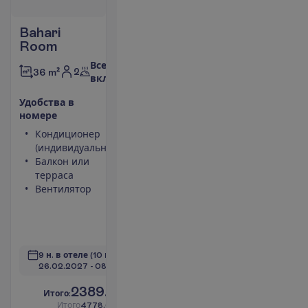
Bahari
Room
Все
2
36 m²
включено
У
д
о
б
с
т
в
а
в
н
о
м
е
р
е
Кондиционер
Сейф
(индивидуальный)
Туалет
Балкон или
Беспроводной
терраса
интернет
Вентилятор
Максимальное
размещение –
3
П
о
д
р
о
б
н
е
е
9 н. в отеле
(10 н. всего)
26.02.2027
 - 
08.03.2027
2389.00
И
т
о
г
о
:
€/чел.
И
т
о
г
о
4778.00
€/группу