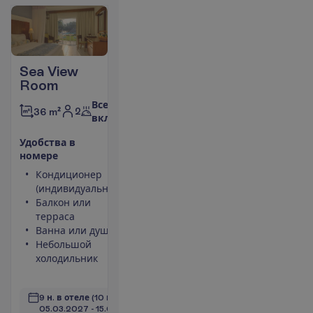
Sea View
Room
Все
2
36 m²
включено
У
д
о
б
с
т
в
а
в
н
о
м
е
р
е
Кондиционер
Площадь
(индивидуальный)
номера 36
Балкон или
m²
терраса
Сейф
Ванна или душ
Набор для
Небольшой
чая/кофе
холодильник
Туалет
П
о
д
р
о
б
н
е
е
9 н. в отеле
(10 н. всего)
05.03.2027
 - 
15.03.2027