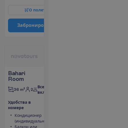
О
п
о
л
е
т
е
З
а
б
р
о
н
и
р
о
в
а
т
ь
Bahari
Room
Все
2
36 m²
включено
У
д
о
б
с
т
в
а
в
н
о
м
е
р
е
Кондиционер
Сейф
(индивидуальный)
Туалет
Балкон или
Беспроводной