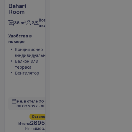
Bahari
Room
Все
2
36 m²
включено
У
д
о
б
с
т
в
а
в
н
о
м
е
р
е
Кондиционер
Сейф
(индивидуальный)
Туалет
Балкон или
Беспроводной
терраса
интернет
Вентилятор
Максимальное
размещение –
3
П
о
д
р
о
б
н
е
е
9 н. в отеле
(10 н. всего)
05.02.2027
 - 
15.02.2027
О
с
т
а
л
о
с
ь
в
с
е
г
о
5
!
2695.00
И
т
о
г
о
:
€/чел.
И
т
о
г
о
5390.00
€/группу