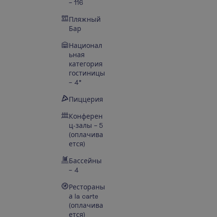
– 116
Пляжный
Бар
Национал
ьная
категория
гостиницы
– 4*
Пиццерия
Конферен
ц-залы – 5
(оплачива
ется)
Бассейны
– 4
Рестораны
а la carte
(оплачива
ется)