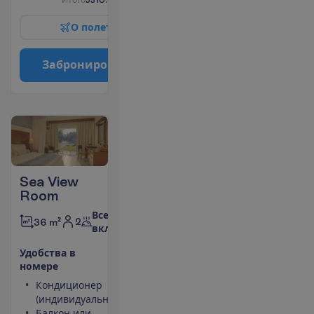
О
п
о
л
е
т
е
З
а
б
р
о
н
и
р
о
в
а
т
ь
Sea View
Room
Все
2
36 m²
включено
У
д
о
б
с
т
в
а
в
н
о
м
е
р
е
Кондиционер
Площадь
(индивидуальный)
номера 36
Балкон или
m²