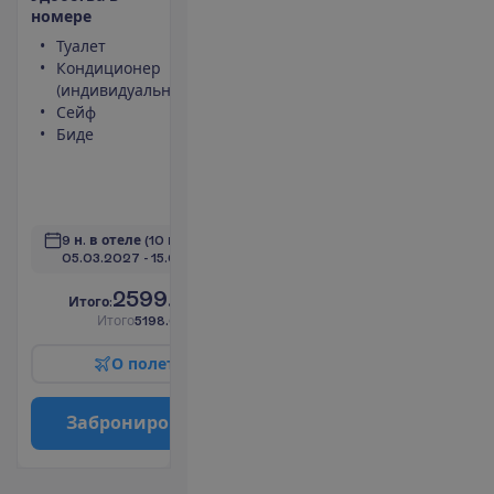
н
о
м
е
р
е
Туалет
Халат
Кондиционер
Тапочки
(индивидуальный)
Балкон или
Сейф
терраса
Биде
Площадь
номера 51
m²
П
о
д
р
о
б
н
е
е
9 н. в отеле
(10 н. всего)
05.03.2027
 - 
15.03.2027
2599.00
И
т
о
г
о
:
€/чел.
И
т
о
г
о
5198.00
€/группу
О
п
о
л
е
т
е
З
а
б
р
о
н
и
р
о
в
а
т
ь