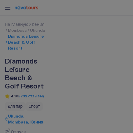
Н
а
г
л
а
в
н
у
ю
Кения
Mombasa
Ukunda
Diamonds Leisure
Beach & Golf
Resort
Diamonds
Leisure
Beach &
Golf Resort
4.1/5
(
732
отзывы
)
Для пар
Спорт
Ukunda,
Mombasa, Кения
Отпуск