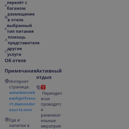
перелёт с
багажом
размещение
в отеле
выбранный
тип питания
помощь
представителя
другие
услуги
О
б
о
т
е
л
е
Примечания
Активный
отдых
Интернет
страница:
www.leisureb
Периодич
eachgolfreso
ески
rt.diamondsr
проводятс
esorts.com
я
развлекат
Еда и
ельные
напитки в
мероприя