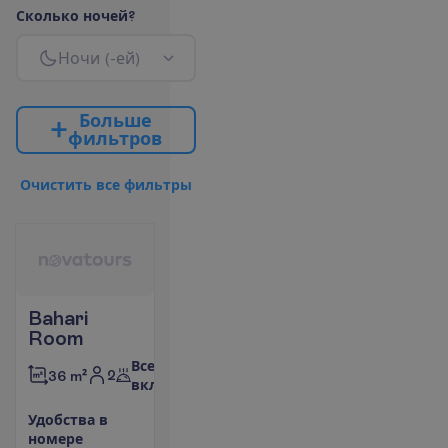
С
к
о
л
ь
к
о
н
о
ч
е
й
?
Н
о
ч
и
(
-
е
й
)
Б
о
л
ь
ш
е
ф
и
л
ь
т
р
о
в
О
ч
и
с
т
и
т
ь
в
с
е
ф
и
л
ь
т
р
ы
Bahari
Room
Все
2
36 m²
включено
У
д
о
б
с
т
в
а
в
н
о
м
е
р
е