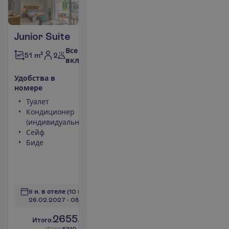
Junior Suite
Все
2
51 m²
включено
У
д
о
б
с
т
в
а
в
н
о
м
е
р
е
Туалет
Халат
Кондиционер
Тапочки
(индивидуальный)
Балкон или
Сейф
терраса
Биде
Площадь
номера 51
m²
П
о
д
р
о
б
н
е
е
9 н. в отеле
(10 н. всего)
26.02.2027
 - 
08.03.2027
2655.00
И
т
о
г
о
:
€/чел.
И
т
о
г
о
5310.00
€/группу