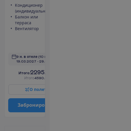
Кондиционер
Сейф
(индивидуальный)
Туалет
Балкон или
Беспроводной
терраса
интернет
Вентилятор
Максимальное
размещение –
3
П
о
д
р
о
б
н
е
е
9 н. в отеле
(10 н. всего)
19.03.2027
 - 
29.03.2027
2295.00
И
т
о
г
о
:
€/чел.
И
т
о
г
о
4590.00
€/группу
О
п
о
л
е
т
е
З
а
б
р
о
н
и
р
о
в
а
т
ь