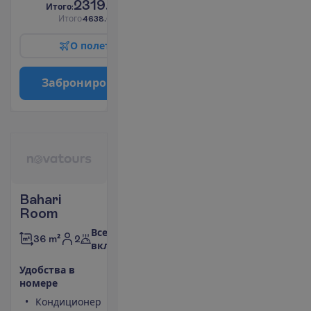
2319.00
И
т
о
г
о
:
€/чел.
И
т
о
г
о
4638.00
€/группу
О
п
о
л
е
т
е
З
а
б
р
о
н
и
р
о
в
а
т
ь
Bahari
Room
Все
2
36 m²
включено
У
д
о
б
с
т
в
а
в
н
о
м
е
р
е
Кондиционер
Сейф