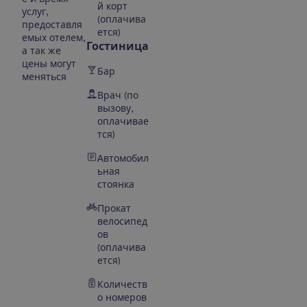
й корт
услуг,
(оплачива
предоставля
ется)
емых отелем,
Гостиница
а так же
цены могут
Бар
меняться
Врач (по
вызову,
оплачивае
тся)
Автомобил
ьная
стоянка
Прокат
велосипед
ов
(оплачива
ется)
Количеств
о номеров