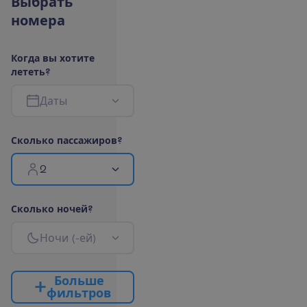
В
ы
б
р
а
т
ь
н
о
м
е
р
а
К
о
г
д
а
в
ы
х
о
т
и
т
е
л
е
т
е
т
ь
?
Д
а
т
ы
С
к
о
л
ь
к
о
п
а
с
с
а
ж
и
р
о
в
?
2
С
к
о
л
ь
к
о
н
о
ч
е
й
?
Н
о
ч
и
(
-
е
й
)
Б
о
л
ь
ш
е
ф
и
л
ь
т
р
о
в