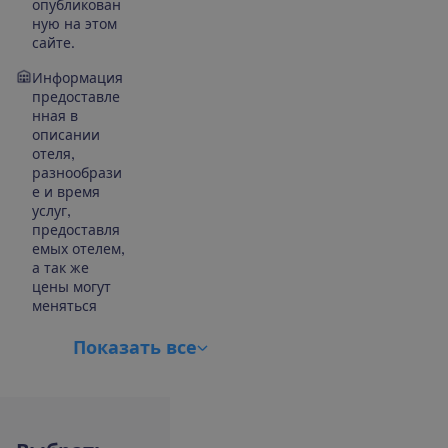
опубликован
ную на этом
сайте.
Информация
предоставле
нная в
описании
отеля,
разнообрази
е и время
услуг,
предоставля
емых отелем,
а так же
цены могут
меняться
П
о
к
а
з
а
т
ь
в
с
е