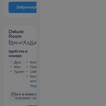
З
а
б
р
о
н
и
р
о
в
а
т
ь
Deluxe
Room
2
32 m²
Завтраки
У
д
о
б
с
т
в
а
в
н
о
м
е
р
е
Душ
Балкон
Фен
Телефон
Туалет
Сейф
Беспроводной
интернет
П
о
д
р
о
б
н
е
е
12 н. в отеле
(14 н. всего)
11.02.2027
 - 
24.02.2027