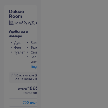
Deluxe
Room
2
32 m²
Завтраки
У
д
о
б
с
т
в
а
в
н
о
м
е
р
е
Душ
Балкон
Фен
Телефон
Туалет
Сейф
Беспроводной
интернет
П
о
д
р
о
б
н
е
е
12 н. в отеле
(14 н. всего)
06.12.2026
 - 
19.12.2026
1865.00
И
т
о
г
о
:
€/чел.
И
т
о
г
о
3730.00
€/группу
О
п
о
л
е
т
е