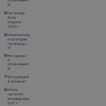
(оплачиваетс
я)
Гостиница
была
открыта
2000 г
Национальна
я категория
гостиницы –
4*
Рестораны –
2
(оплачиваетс
я)
Беспроводно
й интернет
Отель
частично
реновирован
2017 г