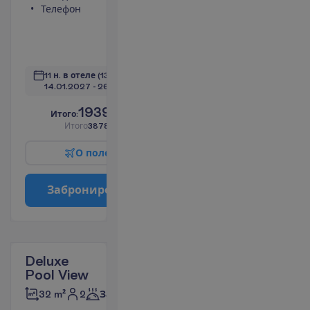
Телефон
Душ
Набор для
чая/кофе
П
о
д
р
о
б
н
е
е
11 н. в отеле
(13 н. всего)
14.01.2027
 - 
26.01.2027
1939.00
И
т
о
г
о
:
€/чел.
И
т
о
г
о
3878.00
€/группу
О
п
о
л
е
т
е
З
а
б
р
о
н
и
р
о
в
а
т
ь
Deluxe
Pool View
2
32 m²
Завтраки