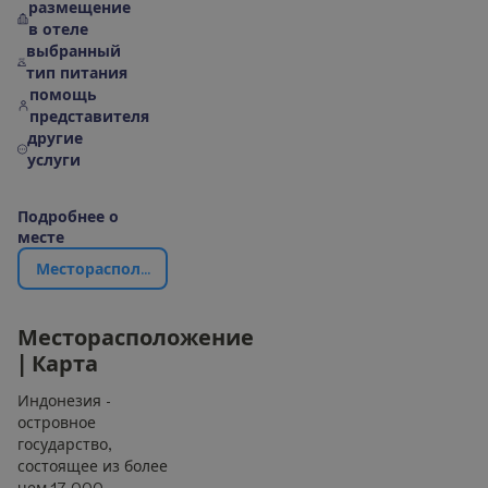
размещение
в отеле
выбранный
тип питания
помощь
представителя
другие
услуги
П
о
д
р
о
б
н
е
е
о
м
е
с
т
е
М
е
с
т
о
р
а
с
п
о
л
о
ж
е
н
и
е
|
К
а
р
т
а
М
е
с
т
о
р
а
с
п
о
л
о
ж
е
н
и
е
|
К
а
р
т
а
Индонезия -
островное
государство,
состоящее из более
чем 17 000