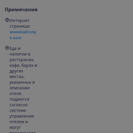
Примечания
Интернет
страница:
www.balitony
s.com
Еда и
напитки в
ресторанах,
кафе, барах и
других
местах,
указанных в
описании
отеля,
подаются
согласно
системе
управления
отелем и
могут
предоставля