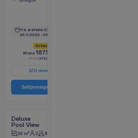
Телефон
Душ
Набор для
чая/кофе
П
о
д
р
о
б
н
е
е
11 н. в отеле
(13 н. всего)
26.11.2026
 - 
08.12.2026
О
с
т
а
л
о
с
ь
в
с
е
г
о
6
!
1875.00
И
т
о
г
о
:
€/чел.
И
т
о
г
о
3750.00
€/группу
О
п
о
л
е
т
е
З
а
б
р
о
н
и
р
о
в
а
т
ь
Deluxe
Pool View
2
32 m²
Завтраки