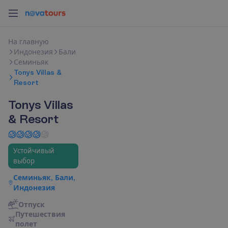
Н
а
г
л
а
в
н
у
ю
Индонезия
Бали
Семиньяк
Tonys Villas &
Resort
Tonys Villas
& Resort
Устойчивый
выбор
Семиньяк, Бали,
Индонезия
Отпуск
П
у
т
е
ш
е
с
т
в
и
я
п
о
л
е
т