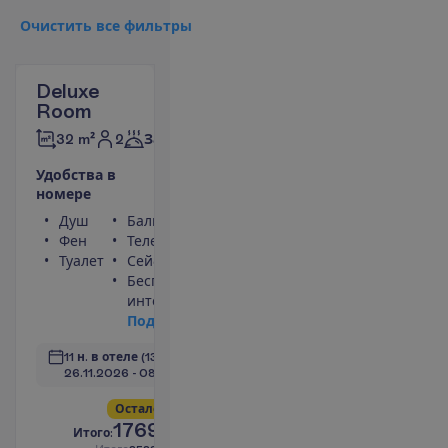
О
ч
и
с
т
и
т
ь
в
с
е
ф
и
л
ь
т
р
ы
Deluxe
Room
2
32 m²
Завтраки
У
д
о
б
с
т
в
а
в
н
о
м
е
р
е
Душ
Балкон
Фен
Телефон
Туалет
Сейф
Беспроводной
интернет
П
о
д
р
о
б
н
е
е
11 н. в отеле
(13 н. всего)
26.11.2026
 - 
08.12.2026
О
с
т
а
л
о
с
ь
в
с
е
г
о
6
!
1769.00
И
т
о
г
о
:
€/чел.