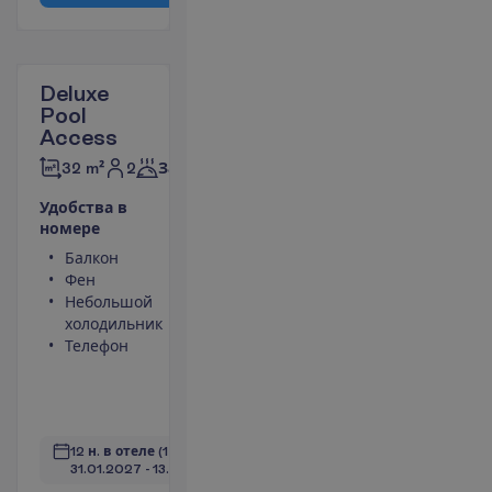
Deluxe
Pool
Access
2
32 m²
Завтраки
У
д
о
б
с
т
в
а
в
н
о
м
е
р
е
Балкон
Площадь
Фен
номера 32
Небольшой
m²
холодильник
Сейф
Телефон
Душ
Набор для
чая/кофе
П
о
д
р
о
б
н
е
е
12 н. в отеле
(14 н. всего)
31.01.2027
 - 
13.02.2027