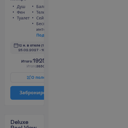
Душ
Балкон
Фен
Телефон
Туалет
Сейф
Беспроводной
интернет
П
о
д
р
о
б
н
е
е
12 н. в отеле
(14 н. всего)
25.02.2027
 - 
10.03.2027
1925.00
И
т
о
г
о
:
€/чел.
И
т
о
г
о
3850.00
€/группу
О
п
о
л
е
т
е
З
а
б
р
о
н
и
р
о
в
а
т
ь
Deluxe
Pool View