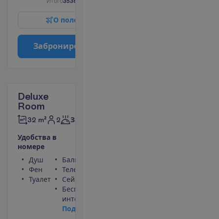
И
т
о
г
о
3538.00
€/группу
О
п
о
л
е
т
е
З
а
б
р
о
н
и
р
о
в
а
т
ь
Deluxe
Room
2
32 m²
Завтраки
У
д
о
б
с
т
в
а
в
н
о
м
е
р
е
Душ
Балкон
Фен
Телефон
Туалет
Сейф
Беспроводной
интернет
П
о
д
р
о
б
н
е
е