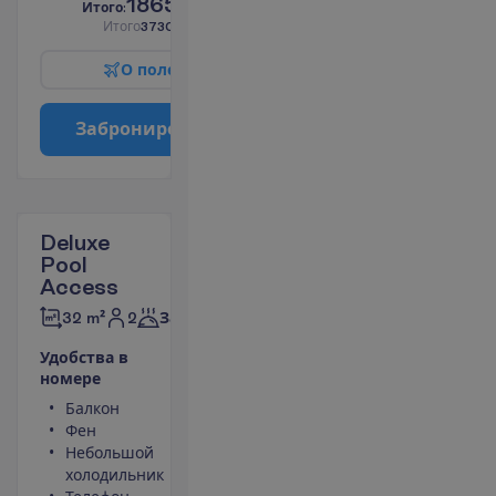
1865.00
И
т
о
г
о
:
€/чел.
И
т
о
г
о
3730.00
€/группу
О
п
о
л
е
т
е
З
а
б
р
о
н
и
р
о
в
а
т
ь
Deluxe
Pool
Access
2
32 m²
Завтраки
У
д
о
б
с
т
в
а
в
н
о
м
е
р
е
Балкон
Площадь
Фен
номера 32
Небольшой
m²
холодильник
Сейф