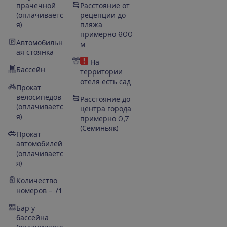
прачечной
Расстояние от
(оплачиваетс
рецепции до
я)
пляжа
примерно 600
Автомобильн
м
ая стоянка
На
Бассейн
территории
отеля есть сад
Прокат
велосипедов
Расстояние до
(оплачиваетс
центра города
я)
примерно 0,7
(
Семиньяк
)
Прокат
автомобилей
(оплачиваетс
я)
Количество
номеров – 71
Бар у
бассейна