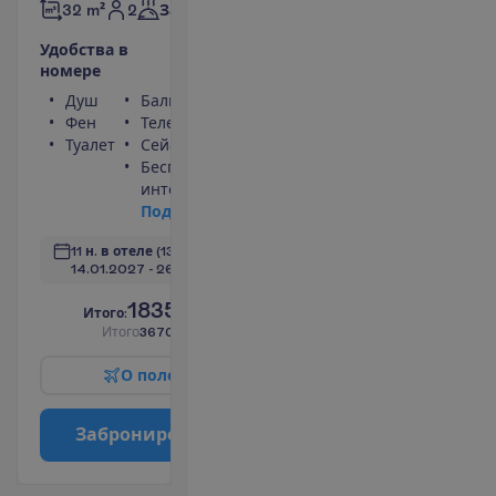
2
32 m²
Завтраки
У
д
о
б
с
т
в
а
в
н
о
м
е
р
е
Душ
Балкон
Фен
Телефон
Туалет
Сейф
Беспроводной
интернет
П
о
д
р
о
б
н
е
е
11 н. в отеле
(13 н. всего)
14.01.2027
 - 
26.01.2027
1835.00
И
т
о
г
о
:
€/чел.
И
т
о
г
о
3670.00
€/группу
О
п
о
л
е
т
е
З
а
б
р
о
н
и
р
о
в
а
т
ь