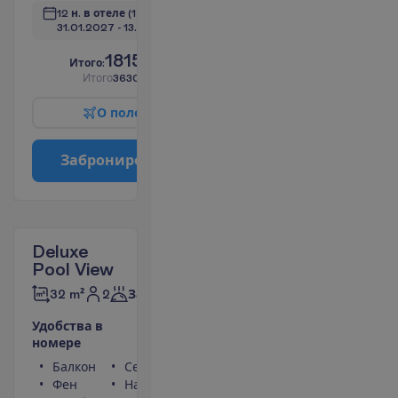
12 н. в отеле
(14 н. всего)
31.01.2027
 - 
13.02.2027
1815.00
И
т
о
г
о
:
€/чел.
И
т
о
г
о
3630.00
€/группу
О
п
о
л
е
т
е
З
а
б
р
о
н
и
р
о
в
а
т
ь
Deluxe
Pool View
2
32 m²
Завтраки
У
д
о
б
с
т
в
а
в
н
о
м
е
р
е
Балкон
Сейф
Фен
Набор для