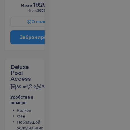
1929.00
И
т
о
г
о
:
€/чел.
И
т
о
г
о
3858.00
€/группу
О
п
о
л
е
т
е
З
а
б
р
о
н
и
р
о
в
а
т
ь
Deluxe
Pool
Access
2
32 m²
Завтраки
У
д
о
б
с
т
в
а
в
н
о
м
е
р
е
Балкон
Площадь
Фен
номера 32
Небольшой
m²
холодильник
Сейф