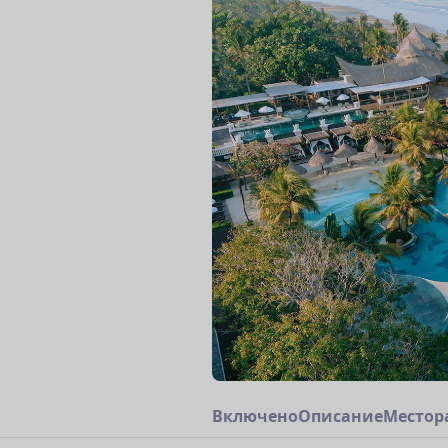
В
к
л
ю
ч
е
н
о
О
п
и
с
а
н
и
е
М
е
с
т
о
р