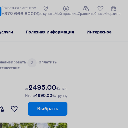
С
в
я
з
а
т
ь
с
я
с
а
г
е
н
т
о
м
+372 666 8000
Г
д
е
к
у
п
и
т
ь
М
о
й
п
р
о
ф
и
л
ь
С
р
а
в
н
и
т
ь
С
п
и
с
о
к
К
о
р
з
и
н
а
услуги
Полезная информация
Интересное
н
а
л
и
з
и
р
о
в
а
т
ь
О
п
л
а
т
и
т
ь
3
т
е
ш
е
с
т
в
и
е
2495.00
о
т
€/чел.
4990.00
И
т
о
г
о
€/группу
В
ы
б
р
а
т
ь