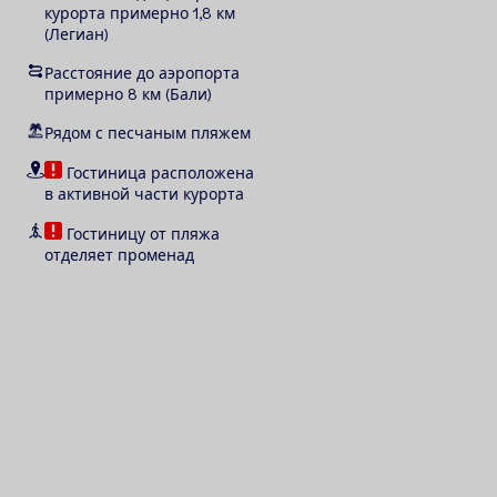
курорта примерно 1,8 км
(
Легиан
)
Расстояние до аэропорта
примерно 8 км
(Бали)
Рядом с песчаным пляжем
Гостиница расположена
в активной части курорта
Гостиницу от пляжа
отделяет променад