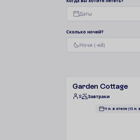
К
о
г
д
а
в
ы
х
о
т
и
т
е
л
е
т
е
т
ь
?
Д
а
т
ы
С
к
о
л
ь
к
о
н
о
ч
е
й
?
Н
о
ч
и
(
-
е
й
)
Garden Cottage
2
Завтраки
11 н. в отеле
(13 н.