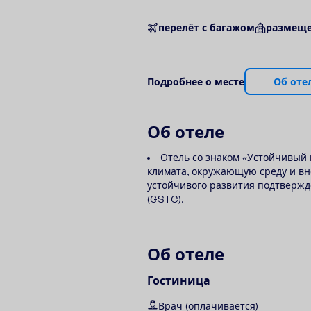
перелёт с багажом
размеще
П
о
д
р
о
б
н
е
е
о
м
е
с
т
е
О
б
о
т
е
О
б
о
т
е
л
е
Отель со знаком «Устойчивый 
климата, окружающую среду и вне
устойчивого развития подтвержд
(GSTC).
О
б
о
т
е
л
е
Гостиница
Врач (оплачивается)