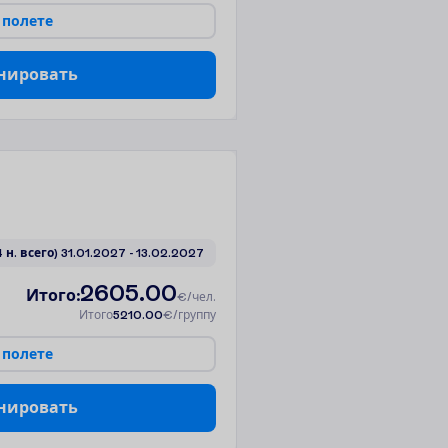
п
о
л
е
т
е
н
и
р
о
в
а
т
ь
4 н. всего)
31.01.2027
 - 
13.02.2027
2605.00
И
т
о
г
о
:
€/чел.
И
т
о
г
о
5210.00
€/группу
п
о
л
е
т
е
н
и
р
о
в
а
т
ь