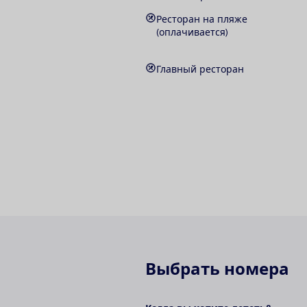
Ресторан на пляже
(оплачивается)
Главный ресторан
В
ы
б
р
а
т
ь
н
о
м
е
р
а