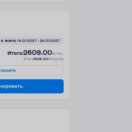
3 н. всего)
14.01.2027
 - 
26.01.2027
2609.00
И
т
о
г
о
:
€/чел.
И
т
о
г
о
5218.00
€/группу
п
о
л
е
т
е
н
и
р
о
в
а
т
ь