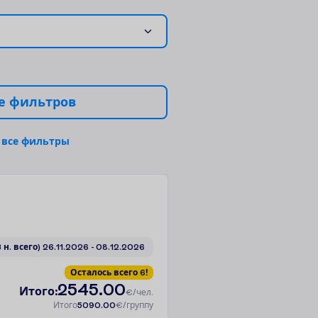
е
ф
и
л
ь
т
р
о
в
в
с
е
ф
и
л
ь
т
р
ы
3 н. всего)
26.11.2026
 - 
08.12.2026
О
с
т
а
л
о
с
ь
в
с
е
г
о
6
!
2545.00
И
т
о
г
о
:
€/чел.
И
т
о
г
о
5090.00
€/группу