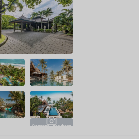
С
м
о
т
р
е
т
ь
в
с
е
ф
о
т
о
(
3
5
)