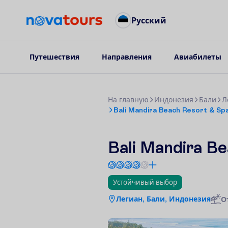
Русский
Путешествия
Направления
Авиабилеты
Н
а
г
л
а
в
н
у
ю
Индонезия
Бали
Л
Bali Mandira Beach Resort & Sp
Bali Mandira B
Устойчивый выбор
Легиан, Бали, Индонезия
О