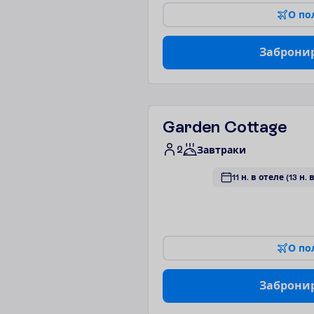
О
п
о
З
а
б
р
о
н
и
Garden Cottage
2
Завтраки
11 н. в отеле
(13 н. 
О
п
о
З
а
б
р
о
н
и