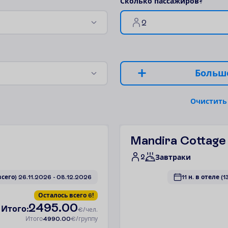
С
к
о
л
ь
к
о
п
а
с
с
а
ж
и
р
о
в
?
2
Б
о
л
ь
ш
О
ч
и
с
т
и
т
ь
Mandira Cottage
2
Завтраки
 всего)
26.11.2026
 - 
08.12.2026
11 н. в отеле
(1
О
с
т
а
л
о
с
ь
в
с
е
г
о
6
!
2495.00
И
т
о
г
о
:
€/чел.
И
т
о
г
о
4990.00
€/группу