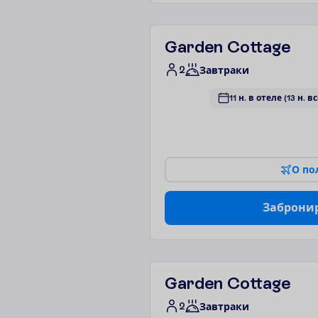
Garden Cottage
2
Завтраки
11 н. в отеле
(13 н. в
О
п
о
З
а
б
р
о
н
и
Garden Cottage
2
Завтраки