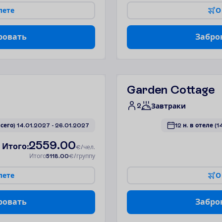
л
е
т
е
О
р
о
в
а
т
ь
З
а
б
р
о
Garden Cottage
2
Завтраки
всего)
14.01.2027
 - 
26.01.2027
12 н. в отеле
(1
2559.00
И
т
о
г
о
:
€/чел.
И
т
о
г
о
5118.00
€/группу
л
е
т
е
О
р
о
в
а
т
ь
З
а
б
р
о