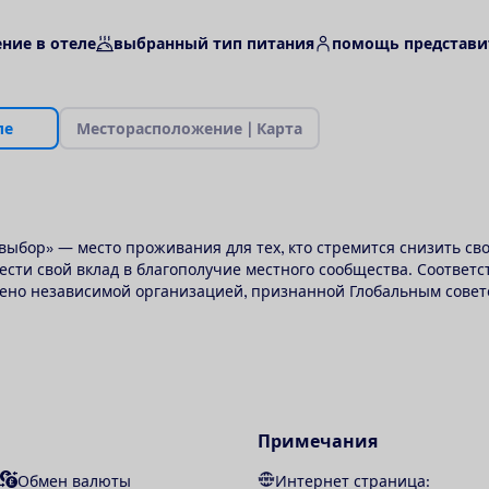
ние в отеле
выбранный тип питания
помощь представи
л
е
М
е
с
т
о
р
а
с
п
о
л
о
ж
е
н
и
е
|
К
а
р
т
а
выбор» — место проживания для тех, кто стремится снизить св
сти свой вклад в благополучие местного сообщества. Соответс
ено независимой организацией, признанной Глобальным совет
Примечания
Обмен валюты
Интернет страница: