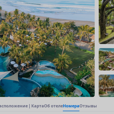
а
с
п
о
л
о
ж
е
н
и
е
|
К
а
р
т
а
О
б
о
т
е
л
е
Н
о
м
е
р
а
Отзывы