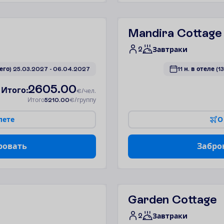
Mandira Cottage
2
Завтраки
сего)
25.03.2027
 - 
06.04.2027
11 н. в отеле
(1
2605.00
И
т
о
г
о
:
€/чел.
И
т
о
г
о
5210.00
€/группу
л
е
т
е
О
р
о
в
а
т
ь
З
а
б
р
о
Garden Cottage
2
Завтраки