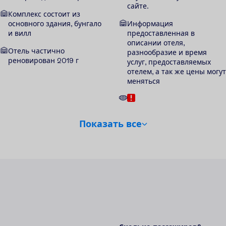
сайте.
Комплекс состоит из
основного здания, бунгало
Информация
и вилл
предоставленная в
описании отеля,
Отель частично
разнообразие и время
реновирован 2019 г
услуг, предоставляемых
отелем, а так же цены могут
меняться
П
о
к
а
з
а
т
ь
в
с
е