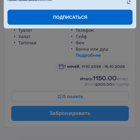
Standard Sea View
Подробнее о программе преимуществ NOVATOURS
2
15-20 m²
Полупансион
ПОДПИСАТЬСЯ
У
д
о
б
с
т
в
а
в
н
о
м
е
р
е
Туалет
Телефон
Халат
Сейф
Тапочки
Фен
Ванна или душ
П
о
д
р
о
б
н
е
е
7 ночей, 
11.10.2026
 - 
18.10.2026
1150.00
И
т
о
г
о
:
€/чел.
И
т
о
г
о
2300.00
€/группу
О
п
о
л
е
т
е
З
а
б
р
о
н
и
р
о
в
а
т
ь