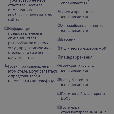
Туроператор не несёт
оплачивается)
ответственности за
информацию
Услуги прачечной
опубликованную на этом
(оплачивается)
сайте.
Автомобильная стоянка
Информация
(оплачивается)
предоставленная в
описании отеля,
Бассейн
разнообразие и время
услуг, предоставляемых
Количество номеров – 59
отелем, а так же цены
Камера хранения
могут меняться
Ресторан а la carte
Гости, проживающие в
(оплачивается)
этом отеле, могут связаться
с представителем
Бар у бассейна
NOVATOURS по телефону
(оплачивается)
Гостиница была открыта
2003 г
Гостиница
отремонтирована 2020 г