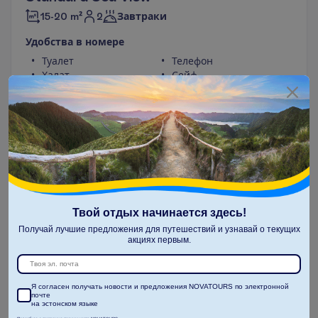
2
15-20 m²
Завтраки
У
д
о
б
с
т
в
а
в
н
о
м
е
р
е
Туалет
Телефон
Халат
Сейф
Тапочки
Фен
Ванна или душ
П
о
д
р
о
б
н
е
е
7 ночей, 
11.10.2026
 - 
18.10.2026
1126.00
И
т
о
г
о
:
€/чел.
И
т
о
г
о
2252.00
€/группу
О
п
о
л
е
т
е
Твой отдых начинается здесь!
Получай лучшие предложения для путешествий и узнавай о текущих
акциях первым.
З
а
б
р
о
н
и
р
о
в
а
т
ь
Я согласен получать новости и предложения NOVATOURS по электронной
почте
на эстонском языке