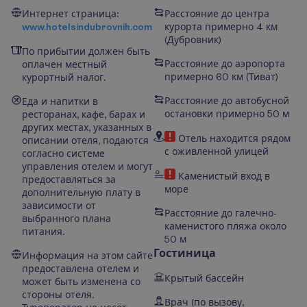
Интернет страница:
Расстояние до центра
www.hotelsindubrovnik.com
курорта примерно 4 км
(
Дубровник
)
По прибытии должен быть
Расстояние до аэропорта
оплачен местный
примерно 60 км
(
Тиват
)
курортный налог.
Расстояние до автобусной
Еда и напитки в
остановки примерно 50 м
ресторанах, кафе, барах и
других местах, указанных в
Отель находится рядом
описании отеля, подаются
с оживленной улицей
согласно системе
управления отелем и могут
Каменистый вход в
предоставляться за
море
дополнительную плату в
зависимости от
Расстояние до галечно-
выбранного плана
каменистого пляжа около
питания.
50 м
Гостиница
Информация на этом сайте
предоставлена отелем и
Крытый бассейн
может быть изменена со
стороны отеля.
Врач (по вызову,