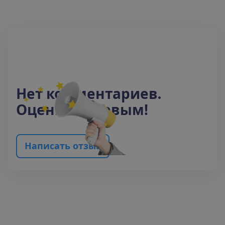
Н
е
т
к
о
м
м
е
н
т
а
р
и
е
в
.
О
ц
е
н
и
т
е
п
е
р
в
ы
м
!
Н
а
п
и
с
а
т
ь
о
т
з
ы
в