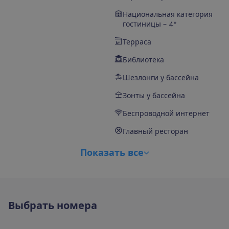
Национальная категория
гостиницы – 4*
Терраса
Библиотека
Шезлонги у бассейна
Зонты у бассейна
Беспроводной интернет
Главный ресторан
П
о
к
а
з
а
т
ь
в
с
е
В
ы
б
р
а
т
ь
н
о
м
е
р
а