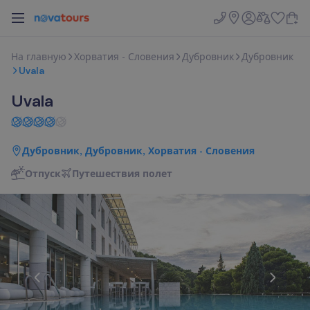
Н
а
г
л
а
в
н
у
ю
Хорватия - Словения
Дубровник
Дубровник
Uvala
Uvala
Дубровник, Дубровник, Хорватия - Словения
Отпуск
П
у
т
е
ш
е
с
т
в
и
я
п
о
л
е
т