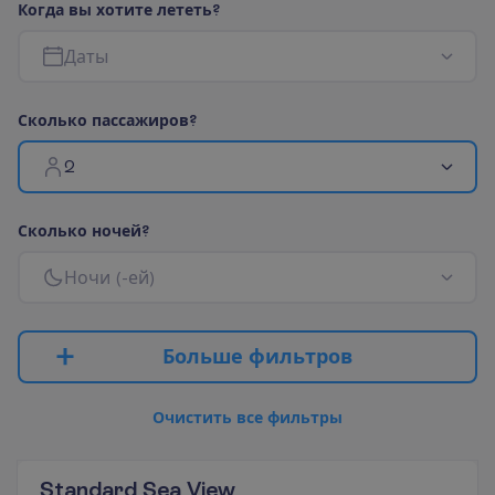
К
о
г
д
а
в
ы
х
о
т
и
т
е
л
е
т
е
т
ь
?
Д
а
т
ы
С
к
о
л
ь
к
о
п
а
с
с
а
ж
и
р
о
в
?
2
С
к
о
л
ь
к
о
н
о
ч
е
й
?
Н
о
ч
и
(
-
е
й
)
Б
о
л
ь
ш
е
ф
и
л
ь
т
р
о
в
О
ч
и
с
т
и
т
ь
в
с
е
ф
и
л
ь
т
р
ы
Standard Sea View