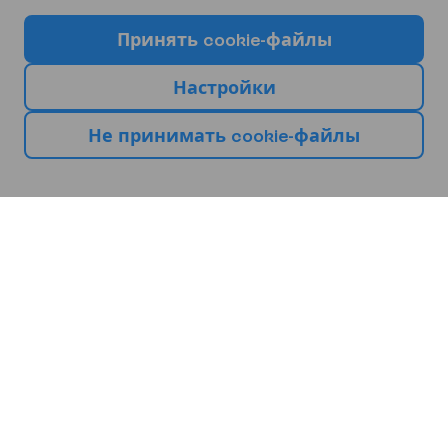
П
р
и
н
я
т
ь
c
o
o
k
i
e
-
ф
а
й
л
ы
Н
а
с
т
р
о
й
к
и
Н
е
п
р
и
н
и
м
а
т
ь
c
o
o
k
i
e
-
ф
а
й
л
ы
В
ы
б
е
р
и
т
е
с
в
о
е
с
л
е
д
у
ю
щ
е
е
п
у
т
е
ш
е
с
т
в
и
е
Европа
Африка
Азия
Болгария
Кипр
Испания
Бургас
Ларнака
Малага
Барселона
Майорка