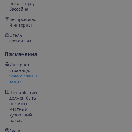
полотенца у
бассейна
Беспроводно
й интернет
Отель
состоит из
Примечания
Интернет
страница:
www.olivarsui
tes.gr
По прибытии
должен быть
оплачен
местный
курортный
налог.
Еда и