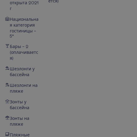
ется)
открыта 2021
г
Национальна
я категория
гостиницы –
5*
Бары – 2
(оплачиваетс
я)
Шезлонги у
бассейна
Шезлонги на
пляже
Зонты у
бассейна
Зонты на
пляже
Пляжные