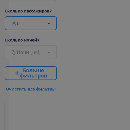
С
к
о
л
ь
к
о
п
а
с
с
а
ж
и
р
о
в
?
2
С
к
о
л
ь
к
о
н
о
ч
е
й
?
Н
о
ч
и
(
-
е
й
)
Б
о
л
ь
ш
е
ф
и
л
ь
т
р
о
в
О
ч
и
с
т
и
т
ь
в
с
е
ф
и
л
ь
т
р
ы
Junior
Suite
Private
Pool