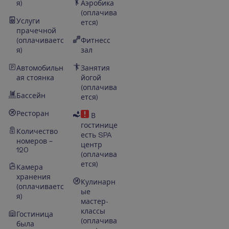
я)
Аэробика
(оплачива
Услуги
ется)
прачечной
(оплачиваетс
Фитнесс
я)
зал
Автомобильн
Занятия
ая стоянка
йогой
(оплачива
Бассейн
ется)
Ресторан
В
гостинице
Количество
есть SPA
номеров –
центр
120
(оплачива
ется)
Камера
хранения
Кулинарн
(оплачиваетс
ые
я)
мастер-
классы
Гостиница
(оплачива
была