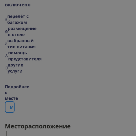
в
к
л
ю
ч
е
н
о
перелёт с
багажом
размещение
в отеле
выбранный
тип питания
помощь
представителя
другие
услуги
П
о
д
р
о
б
н
е
е
о
м
е
с
т
е
М
е
с
т
о
р
а
с
п
о
л
о
ж
е
н
и
е
|
К
а
р
т
а
М
е
с
т
о
р
а
с
п
о
л
о
ж
е
н
и
е
|