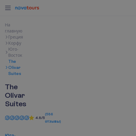
Н
а
г
л
а
в
н
у
ю
Греция
Корфу
Юго-
Восток
The
Olivar
Suites
The
Olivar
Suites
(
586
4.8/5
отзывы
)
Юго-