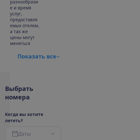
разнообрази
е и время
услуг,
предоставля
емых отелем,
а так же
цены могут
меняться
П
о
к
а
з
а
т
ь
в
с
е
В
ы
б
р
а
т
ь
н
о
м
е
р
а
К
о
г
д
а
в
ы
х
о
т
и
т
е
л
е
т
е
т
ь
?
Д
а
т
ы