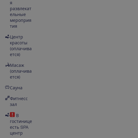
я
развлекат
ельные
мероприя
тия
Центр
красоты
(оплачива
ется)
Масаж
(оплачива
ется)
Сауна
Фитнесс
зал
В
гостинице
есть SPA
центр