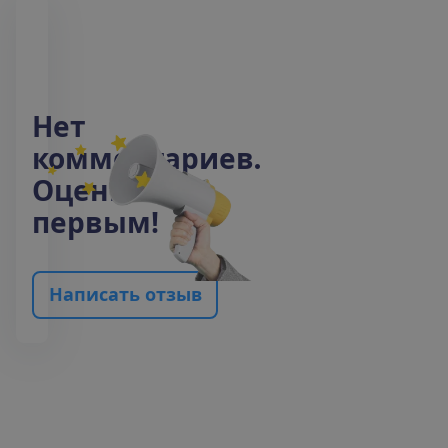
Н
е
т
к
о
м
м
е
н
т
а
р
и
е
в
.
О
ц
е
н
и
т
е
п
е
р
в
ы
м
!
Н
а
п
и
с
а
т
ь
о
т
з
ы
в