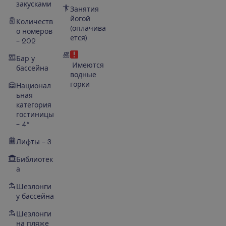
закусками
Занятия
йогой
Количеств
(оплачива
о номеров
ется)
– 202
Бар у
Имеются
бассейна
водные
горки
Национал
ьная
категория
гостиницы
– 4*
Лифты – 3
Библиотек
а
Шезлонги
у бассейна
Шезлонги
на пляже