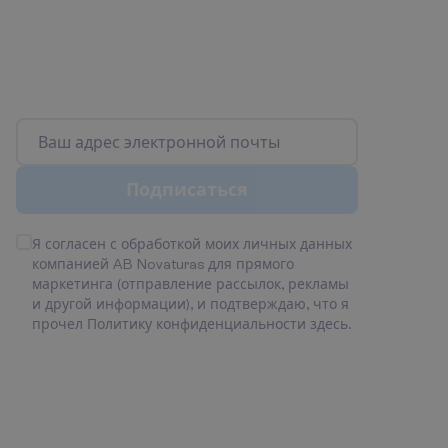
П
о
д
п
и
ш
и
т
е
с
ь
н
а
л
у
ч
ш
и
е
п
р
е
д
л
о
ж
е
н
и
я
!
У
з
н
а
й
т
е
п
е
р
в
ы
м
и
о
л
у
ч
ш
и
х
п
р
е
д
л
о
ж
е
н
и
я
х
и
с
к
и
д
к
а
х
!
П
о
д
п
и
с
а
т
ь
с
я
Я согласен с обработкой моих личных данных
компанией AB Novaturas для прямого
маркетинга (отправление рассылок, рекламы
и другой информации), и подтверждаю, что я
прочел Политику конфиденциальности
здесь
.
Б
у
д
е
м
н
а
с
в
я
з
и
!
К
о
н
т
а
к
т
ы
Понедельник - Пятница
09:00 - 18:00