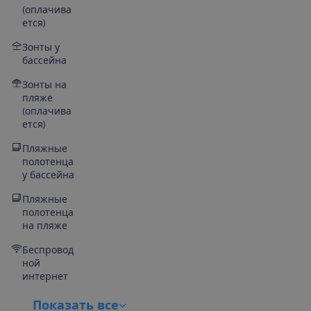
(оплачива
ется)
Зонты у
бассейна
Зонты на
пляже
(оплачива
ется)
Пляжные
полотенца
у бассейна
Пляжные
полотенца
на пляже
Беспровод
ной
интернет
П
о
к
а
з
а
т
ь
в
с
е