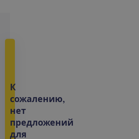
К
с
о
ж
а
л
е
н
и
ю
,
н
е
т
п
р
е
д
л
о
ж
е
н
и
й
д
л
я