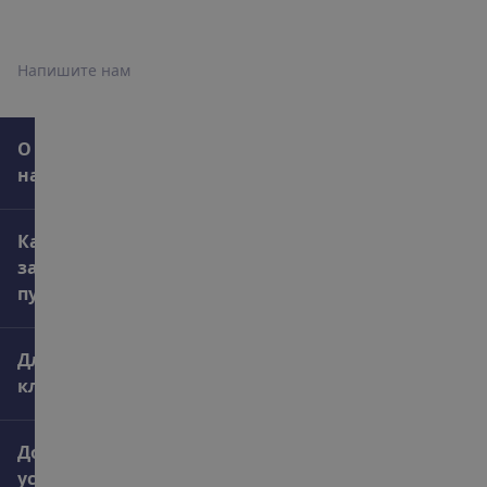
+372 666 8000
Н
а
п
и
ш
и
т
е
н
а
м
О
нас
Как
забронировать
путешествие
Для
клиентов
Дополнительные
услуги