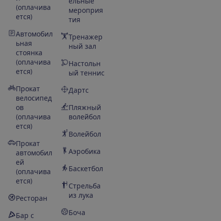
ельные
(оплачива
мероприя
ется)
тия
Автомобил
Тренажер
ьная
ный зал
стоянка
(оплачива
Настольн
ется)
ый теннис
Прокат
Дартс
велосипед
ов
Пляжный
(оплачива
волейбол
ется)
Волейбол
Прокат
Аэробика
автомобил
ей
Баскетбол
(оплачива
ется)
Стрельба
из лука
Ресторан
Боча
Бар с