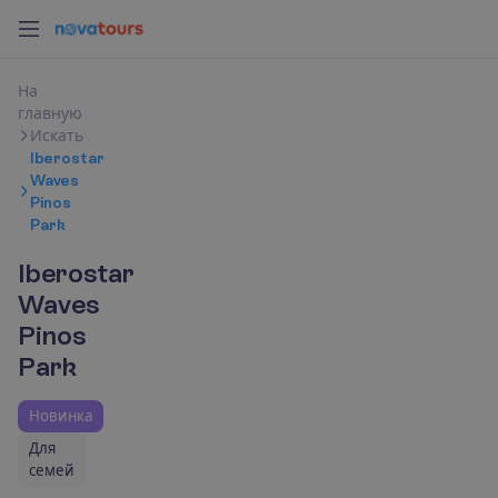
Н
а
г
л
а
в
н
у
ю
И
с
к
а
т
ь
Iberostar
Waves
Pinos
Park
Iberostar
Waves
Pinos
Park
Новинка
Для
семей