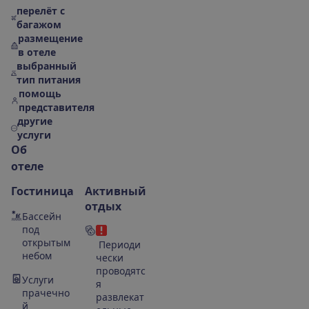
перелёт с
багажом
размещение
в отеле
выбранный
тип питания
помощь
представителя
другие
услуги
О
б
о
т
е
л
е
Гостиница
Активный
отдых
Бассейн
под
открытым
Периоди
небом
чески
проводятс
Услуги
я
прачечно
развлекат
й