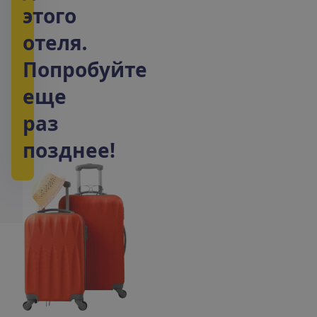
э
т
о
г
о
о
т
е
л
я
.
П
о
п
р
о
б
у
й
т
е
е
щ
е
р
а
з
п
о
з
д
н
е
е
!
Наши
эксперты
по
путешествиям