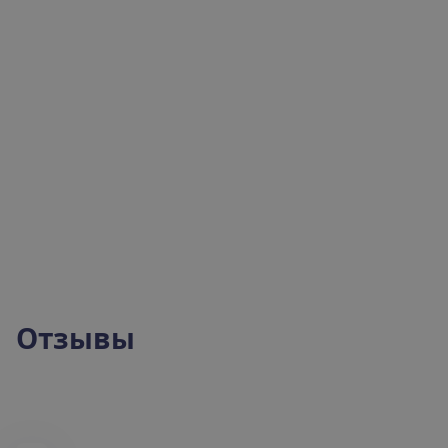
готовы
помочь!
Отправить запрос
+372 666 8000
Отзывы