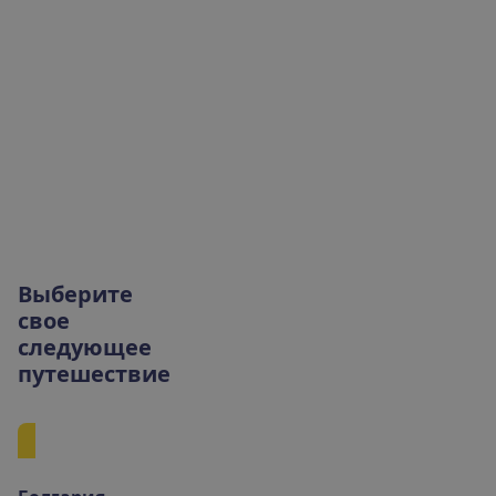
В
ы
б
е
р
и
т
е
с
в
о
е
с
л
е
д
у
ю
щ
е
е
п
у
т
е
ш
е
с
т
в
и
е
Европа
Африка
Азия