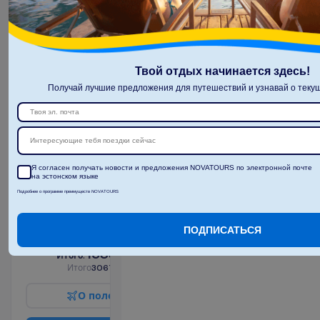
О
п
о
л
е
т
е
З
а
б
р
о
н
и
р
о
в
а
т
ь
Твой отдых начинается здесь!
Получай лучшие предложения для путешествий и узнавай о текущ
Junior
Интересующие тебя поездки сейчас
Suite Sea
View
Я согласен получать новости и предложения NOVATOURS по электронной почте
на эстонском языке
2
AI
Подробнее о программе преимуществ NOVATOURS
7 ночей, 
17.10.2026
 - 
24.10.2026
ПОДПИСАТЬСЯ
1533.85
И
т
о
г
о
:
€/чел.
И
т
о
г
о
3067.70
€/группу
О
п
о
л
е
т
е