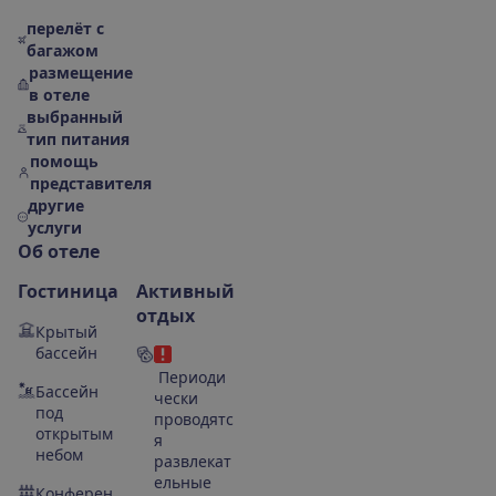
перелёт с
багажом
размещение
в отеле
выбранный
тип питания
помощь
представителя
другие
услуги
О
б
о
т
е
л
е
Гостиница
Активный
отдых
Крытый
бассейн
Периоди
Бассейн
чески
под
проводятс
открытым
я
небом
развлекат
ельные
Конферен