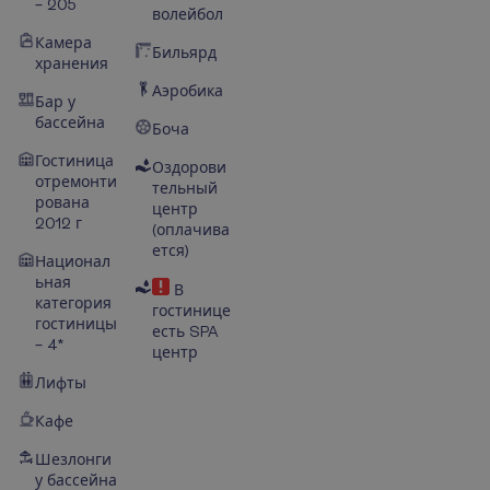
– 205
волейбол
Камера
Бильярд
хранения
Аэробика
Бар у
бассейна
Боча
Гостиница
Оздорови
отремонти
тельный
рована
центр
2012 г
(оплачива
ется)
Национал
ьная
В
категория
гостинице
гостиницы
есть SPA
– 4*
центр
Лифты
Кафе
Шезлонги
у бассейна