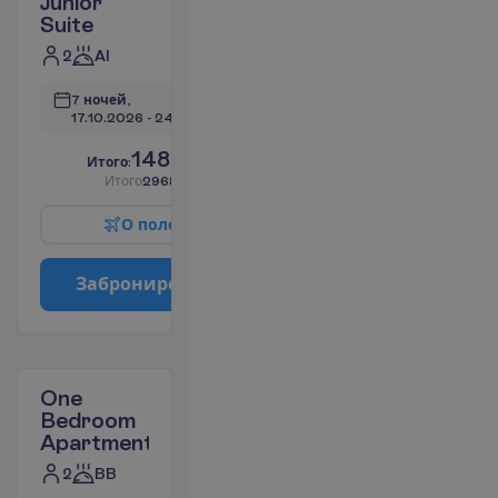
Junior
Suite
2
AI
7 ночей, 
17.10.2026
 - 
24.10.2026
1484.17
И
т
о
г
о
:
€/чел.
И
т
о
г
о
2968.34
€/группу
О
п
о
л
е
т
е
З
а
б
р
о
н
и
р
о
в
а
т
ь
One
Bedroom
Apartment
2
BB