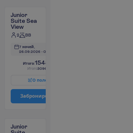
Junior
Suite Sea
View
2
BB
7 ночей, 
26.09.2026
 - 
03.10.2026
1548.22
И
т
о
г
о
:
€/чел.
И
т
о
г
о
3096.44
€/группу
О
п
о
л
е
т
е
З
а
б
р
о
н
и
р
о
в
а
т
ь
Junior
Suite