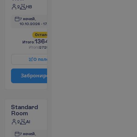
2
HB
7 ночей, 
10.10.2026
 - 
17.10.2026
О
с
т
а
л
о
с
ь
в
с
е
г
о
4
!
1364.64
И
т
о
г
о
:
€/чел.
И
т
о
г
о
2729.28
€/группу
О
п
о
л
е
т
е
З
а
б
р
о
н
и
р
о
в
а
т
ь
Standard
Room
2
AI
7 ночей, 