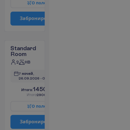
О
п
о
л
е
т
е
З
а
б
р
о
н
и
р
о
в
а
т
ь
Standard
Room
2
HB
7 ночей, 
26.09.2026
 - 
03.10.2026
1450.43
И
т
о
г
о
:
€/чел.
И
т
о
г
о
2900.86
€/группу
О
п
о
л
е
т
е
З
а
б
р
о
н
и
р
о
в
а
т
ь