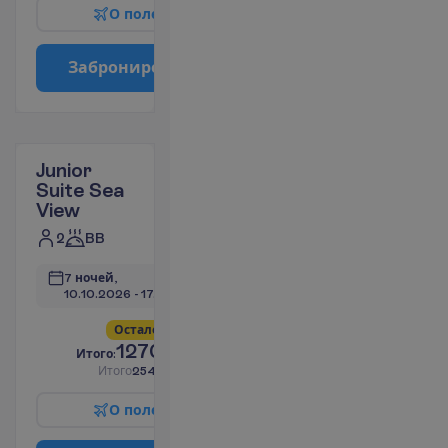
О
п
о
л
е
т
е
З
а
б
р
о
н
и
р
о
в
а
т
ь
Junior
Suite Sea
View
2
BB
7 ночей, 
10.10.2026
 - 
17.10.2026
О
с
т
а
л
о
с
ь
в
с
е
г
о
4
!
1270.76
И
т
о
г
о
:
€/чел.
И
т
о
г
о
2541.52
€/группу
О
п
о
л
е
т
е