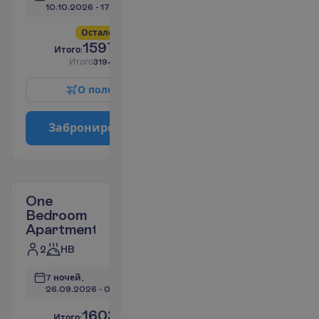
10.10.2026
 - 
17.10.2026
О
с
т
а
л
о
с
ь
в
с
е
г
о
4
!
1597.49
И
т
о
г
о
:
€/чел.
И
т
о
г
о
3194.98
€/группу
О
п
о
л
е
т
е
З
а
б
р
о
н
и
р
о
в
а
т
ь
One
Bedroom
Apartment
2
HB
7 ночей, 
26.09.2026
 - 
03.10.2026
1603.74
И
т
о
г
о
:
€/чел.