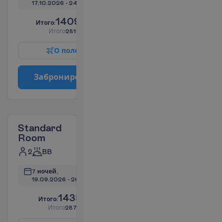
17.10.2026
 - 
24.10.2026
1409.69
И
т
о
г
о
:
€/чел.
И
т
о
г
о
2819.37
€/группу
О
п
о
л
е
т
е
З
а
б
р
о
н
и
р
о
в
а
т
ь
Standard
Room
2
BB
7 ночей, 
19.09.2026
 - 
26.09.2026
1435.53
И
т
о
г
о
:
€/чел.
И
т
о
г
о
2871.05
€/группу