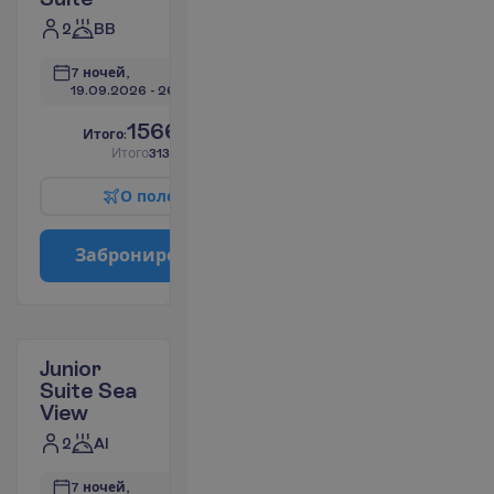
2
BB
7 ночей, 
19.09.2026
 - 
26.09.2026
1566.69
И
т
о
г
о
:
€/чел.
И
т
о
г
о
3133.38
€/группу
О
п
о
л
е
т
е
З
а
б
р
о
н
и
р
о
в
а
т
ь
Junior
Suite Sea
View
2
AI
7 ночей, 