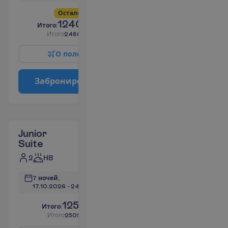
О
с
т
а
л
о
с
ь
в
с
е
г
о
4
!
1240.48
И
т
о
г
о
:
€/чел.
И
т
о
г
о
2480.96
€/группу
О
п
о
л
е
т
е
З
а
б
р
о
н
и
р
о
в
а
т
ь
Junior
Suite
2
HB
7 ночей, 
17.10.2026
 - 
24.10.2026
1251.32
И
т
о
г
о
:
€/чел.
И
т
о
г
о
2502.64
€/группу