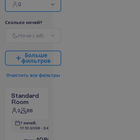
2
С
к
о
л
ь
к
о
н
о
ч
е
й
?
Н
о
ч
и
(
-
е
й
)
Б
о
л
ь
ш
е
ф
и
л
ь
т
р
о
в
О
ч
и
с
т
и
т
ь
в
с
е
ф
и
л
ь
т
р
ы
Standard
Room
2
BB
7 ночей, 
17.10.2026
 - 
24.10.2026
1082.95