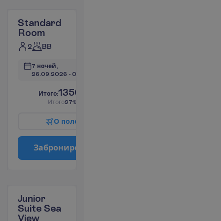
Standard
Room
2
BB
7 ночей, 
26.09.2026
 - 
03.10.2026
1356.55
И
т
о
г
о
:
€/чел.
И
т
о
г
о
2713.09
€/группу
О
п
о
л
е
т
е
З
а
б
р
о
н
и
р
о
в
а
т
ь
Junior
Suite Sea
View