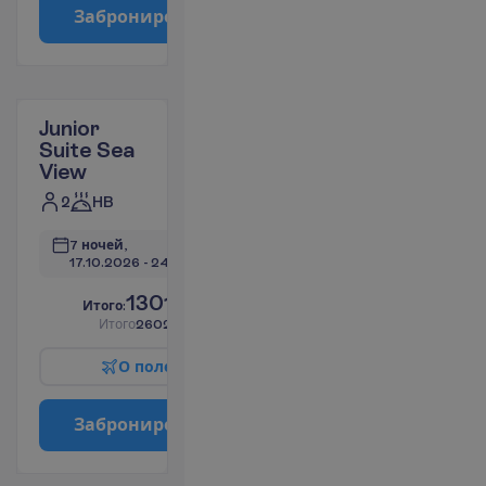
З
а
б
р
о
н
и
р
о
в
а
т
ь
Junior
Suite Sea
View
2
HB
7 ночей, 
17.10.2026
 - 
24.10.2026
1301.00
И
т
о
г
о
:
€/чел.
И
т
о
г
о
2602.00
€/группу
О
п
о
л
е
т
е
З
а
б
р
о
н
и
р
о
в
а
т
ь