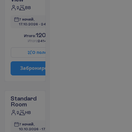
2
BB
7 ночей, 
17.10.2026
 - 
24.10.2026
1207.12
И
т
о
г
о
:
€/чел.
И
т
о
г
о
2414.24
€/группу
О
п
о
л
е
т
е
З
а
б
р
о
н
и
р
о
в
а
т
ь
Standard
Room
2
HB
7 ночей, 
10.10.2026
 - 
17.10.2026