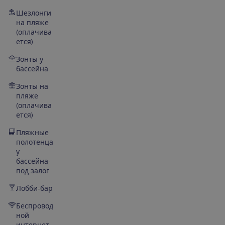
Шезлонги
на пляже
(оплачива
ется)
Зонты у
бассейна
Зонты на
пляже
(оплачива
ется)
Пляжные
полотенца
у
бассейна-
под залог
Лобби-бар
Беспровод
ной
интернет