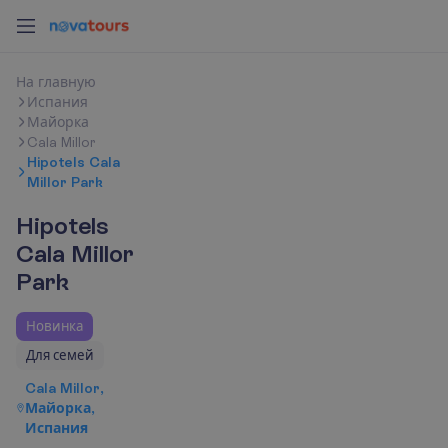
Н
а
г
л
а
в
н
у
ю
Испания
Майорка
Cala Millor
Hipotels Cala
Millor Park
Hipotels
Cala Millor
Park
Новинка
Для семей
Cala Millor,
Майорка,
Испания