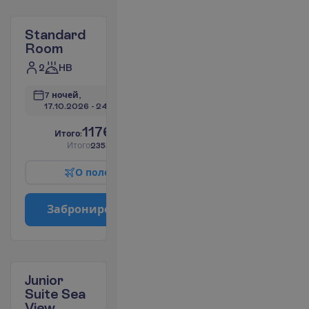
Standard
Room
2
HB
7 ночей, 
17.10.2026
 - 
24.10.2026
1176.84
И
т
о
г
о
:
€/чел.
И
т
о
г
о
2353.68
€/группу
О
п
о
л
е
т
е
З
а
б
р
о
н
и
р
о
в
а
т
ь
Junior
Suite Sea
View