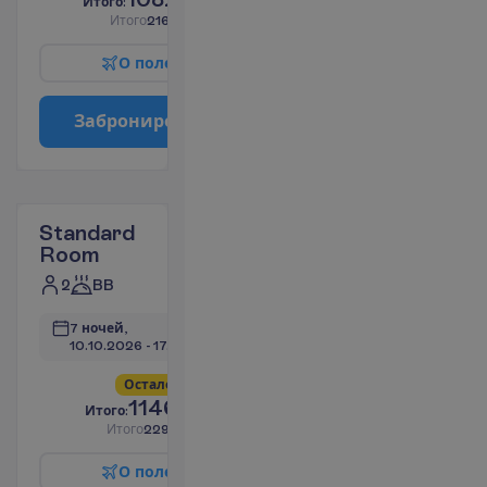
И
т
о
г
о
:
€/чел.
И
т
о
г
о
2165.91
€/группу
О
п
о
л
е
т
е
З
а
б
р
о
н
и
р
о
в
а
т
ь
Standard
Room
2
BB
7 ночей, 
10.10.2026
 - 
17.10.2026
О
с
т
а
л
о
с
ь
в
с
е
г
о
4
!
1146.59
И
т
о
г
о
:
€/чел.
И
т
о
г
о
2293.19
€/группу
О
п
о
л
е
т
е