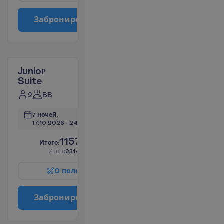
З
а
б
р
о
н
и
р
о
в
а
т
ь
Junior
Suite
2
BB
7 ночей, 
17.10.2026
 - 
24.10.2026
1157.44
И
т
о
г
о
:
€/чел.
И
т
о
г
о
2314.88
€/группу
О
п
о
л
е
т
е
З
а
б
р
о
н
и
р
о
в
а
т
ь