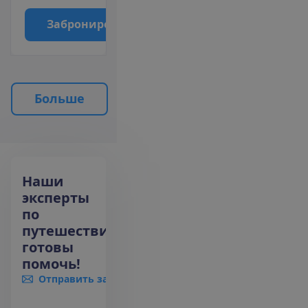
З
а
б
р
о
н
и
р
о
в
а
т
ь
Б
о
л
ь
ш
е
Наши
эксперты
по
путешествиям
готовы
помочь!
Отправить запрос
+372 666 8000