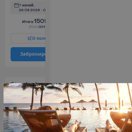
7 ночей, 
26.09.2026
 - 
03.10.2026
1509.86
И
т
о
г
о
:
€/чел.
И
т
о
г
о
3019.73
€/группу
О
п
о
л
е
т
е
З
а
б
р
о
н
и
р
о
в
а
т
ь
Standard
Room
2
HB
7 ночей, 
19.09.2026
 - 
26.09.2026
1529.41
И
т
о
г
о
:
€/чел.
И
т
о
г
о
3058.82
€/группу