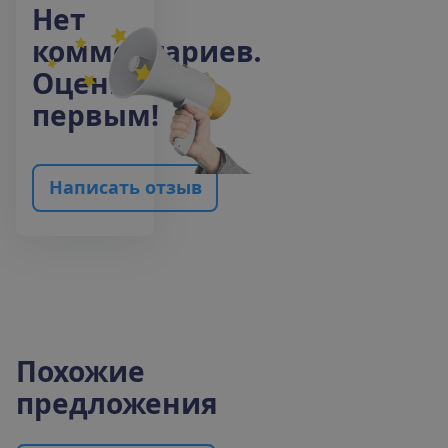
Н
е
т
к
о
м
м
е
н
т
а
р
и
е
в
.
О
ц
е
н
и
т
е
п
е
р
в
ы
м
!
Н
а
п
и
с
а
т
ь
о
т
з
ы
в
Похожие
предложения