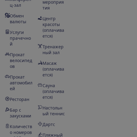
мероприя
ц-зал
тия
Обмен
Центр
валюты
красоты
(оплачива
Услуги
ется)
прачечно
й
Тренажер
ный зал
Прокат
велосипед
Масаж
ов
(оплачива
ется)
Прокат
автомобил
Сауна
ей
(оплачива
ется)
Ресторан
Настольн
Бар с
ый теннис
закусками
Дартс
Количеств
о номеров
Пляжный