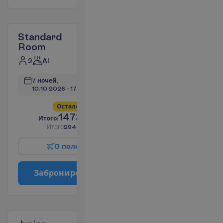
Standard
Room
2
AI
7 ночей, 
10.10.2026
 - 
17.10.2026
О
с
т
а
л
о
с
ь
в
с
е
г
о
4
!
1473.33
И
т
о
г
о
:
€/чел.
И
т
о
г
о
2946.65
€/группу
О
п
о
л
е
т
е
З
а
б
р
о
н
и
р
о
в
а
т
ь