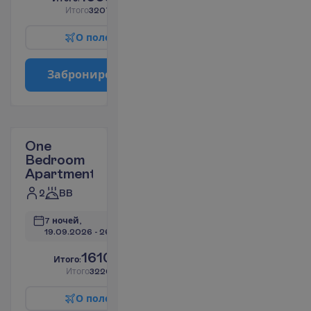
И
т
о
г
о
3207.49
€/группу
О
п
о
л
е
т
е
З
а
б
р
о
н
и
р
о
в
а
т
ь
One
Bedroom
Apartment
2
BB
7 ночей, 
19.09.2026
 - 
26.09.2026
1610.42
И
т
о
г
о
:
€/чел.
И
т
о
г
о
3220.85
€/группу
О
п
о
л
е
т
е