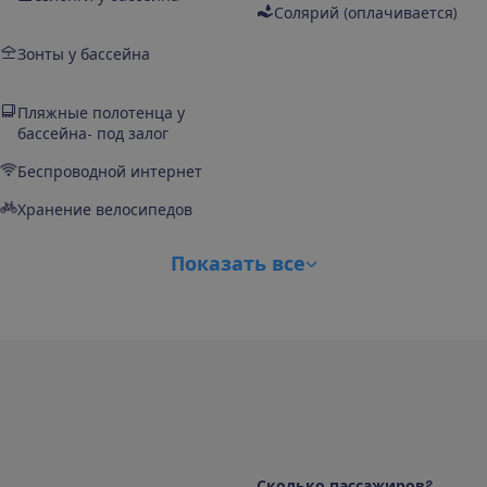
Солярий (оплачивается)
Зонты у бассейна
Пляжные полотенца у
бассейна- под залог
Беспроводной интернет
Хранение велосипедов
П
о
к
а
з
а
т
ь
в
с
е
С
к
о
л
ь
к
о
п
а
с
с
а
ж
и
р
о
в
?