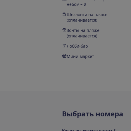
небом – 2
Шезлонги на пляже
(оплачивается)
Зонты на пляже
(оплачивается)
Лобби-бар
Мини-маркет
В
ы
б
р
а
т
ь
н
о
м
е
р
а
К
о
г
д
а
в
ы
х
о
т
и
т
е
л
е
т
е
т
ь
?