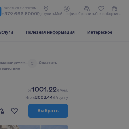
С
в
я
з
а
т
ь
с
я
с
а
г
е
н
т
о
м
+372 666 8000
Г
д
е
к
у
п
и
т
ь
М
о
й
п
р
о
ф
и
л
ь
С
р
а
в
н
и
т
ь
С
п
и
с
о
к
К
о
р
з
и
н
а
услуги
Полезная информация
Интересное
н
а
л
и
з
и
р
о
в
а
т
ь
О
п
л
а
т
и
т
ь
3
т
е
ш
е
с
т
в
и
е
1001.22
о
т
€/чел.
2002.44
И
т
о
г
о
€/группу
В
ы
б
р
а
т
ь