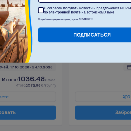
Я согласен получать новости и предложения NOV
по электронной почте на эстонском языке
р
о
в
а
т
ь
З
а
б
р
о
Подробнее о программе преимуществ NOVATOURS
ПОДПИСАТЬСЯ
e Sea View
Standard Room 
2
BB
очей, 
17.10.2026
 - 
24.10.2026
1036.48
И
т
о
г
о
:
€/чел.
И
т
о
г
о
2072.96
€/группу
л
е
т
е
О
р
о
в
а
т
ь
З
а
б
р
о