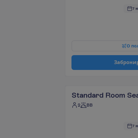
7 н
О
п
о
З
а
б
р
о
н
и
Standard Room Se
2
BB
7 н