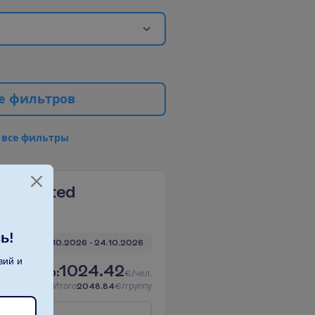
е
ф
и
л
ь
т
р
о
в
в
с
е
ф
и
л
ь
т
р
ы
Renovated
ь!
7 ночей, 
17.10.2026
 - 
24.10.2026
вий и
1024.42
И
т
о
г
о
:
€/чел.
И
т
о
г
о
2048.84
€/группу
п
о
л
е
т
е