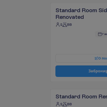
Standard Room Sid
Renovated
2
BB
7 н
О
п
о
З
а
б
р
о
н
и
Standard Room Re
2
BB