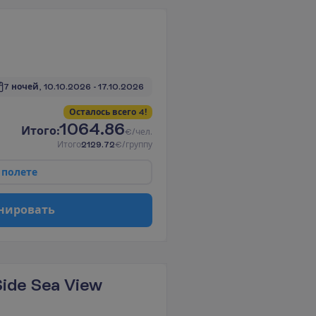
7 ночей, 
10.10.2026
 - 
17.10.2026
О
с
т
а
л
о
с
ь
в
с
е
г
о
4
!
1064.86
И
т
о
г
о
:
€/чел.
И
т
о
г
о
2129.72
€/группу
п
о
л
е
т
е
н
и
р
о
в
а
т
ь
ide Sea View