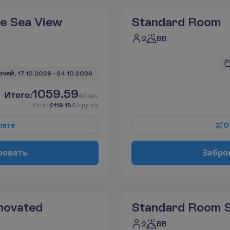
e Sea View
Standard Room
2
BB
очей, 
17.10.2026
 - 
24.10.2026
1059.59
И
т
о
г
о
:
€/чел.
И
т
о
г
о
2119.18
€/группу
л
е
т
е
О
р
о
в
а
т
ь
З
а
б
р
о
novated
Standard Room S
2
BB