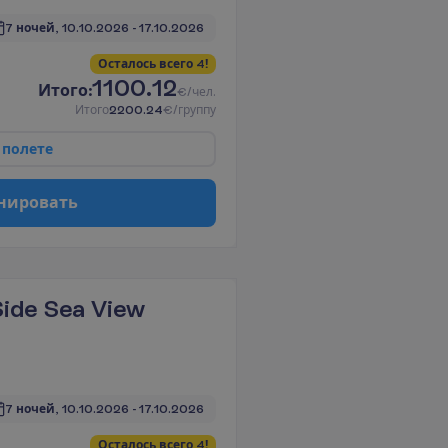
7 ночей, 
10.10.2026
 - 
17.10.2026
О
с
т
а
л
о
с
ь
в
с
е
г
о
4
!
1100.12
И
т
о
г
о
:
€/чел.
И
т
о
г
о
2200.24
€/группу
п
о
л
е
т
е
н
и
р
о
в
а
т
ь
ide Sea View
7 ночей, 
10.10.2026
 - 
17.10.2026
О
с
т
а
л
о
с
ь
в
с
е
г
о
4
!