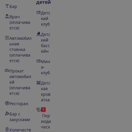
детей
Бар
Детс
Врач
кий
(оплачива
клуб
ется)
Детс
Автомобил
кий
ьная
басс
стоянка
ейн
(оплачива
ется)
Мин
и-
Прокат
клуб
автомобил
ей
Детс
(оплачива
кая
ется)
кров
атка
Ресторан
Бар с
Пер
закусками
иоди
ческ
Количеств