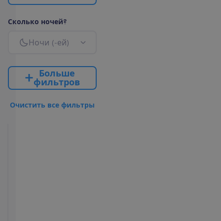
С
к
о
л
ь
к
о
н
о
ч
е
й
?
Н
о
ч
и
(
-
е
й
)
Б
о
л
ь
ш
е
ф
и
л
ь
т
р
о
в
О
ч
и
с
т
и
т
ь
в
с
е
ф
и
л
ь
т
р
ы
Standard
2
18 m²
Завтраки
У
д
о
б
с
т
в
а
в