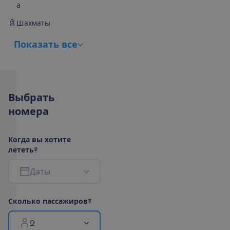
а
Шахматы
П
о
к
а
з
а
т
ь
в
с
е
В
ы
б
р
а
т
ь
н
о
м
е
р
а
К
о
г
д
а
в
ы
х
о
т
и
т
е
л
е
т
е
т
ь
?
Д
а
т
ы
С
к
о
л
ь
к
о
п
а
с
с
а
ж
и
р
о
в
?
2