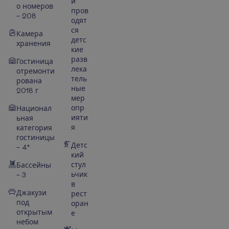
и
о номеров
пров
– 208
одят
ся
Камера
детс
хранения
кие
разв
Гостиница
лека
отремонти
тель
рована
ные
2018 г
мер
опр
Национал
ияти
ьная
я
категория
гостиницы
Детс
– 4*
кий
стул
Бассейны
ьчик
– 3
в
Джакузи
рест
под
оран
открытым
е
небом