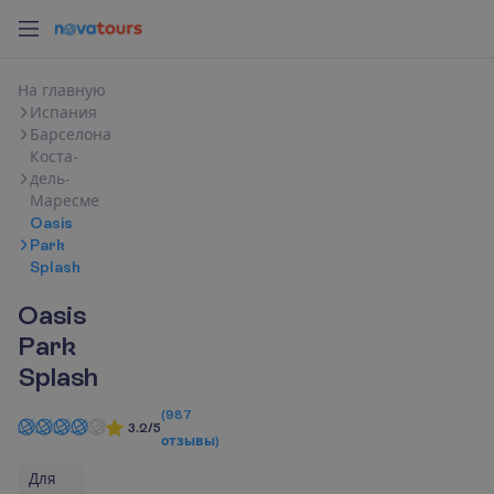
Н
а
г
л
а
в
н
у
ю
Испания
Барселона
Коста-
дель-
Маресме
Oasis
Park
Splash
Oasis
Park
Splash
(
987
3.2/5
отзывы
)
Для