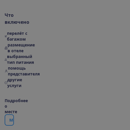
Ч
т
о
в
к
л
ю
ч
е
н
о
перелёт с
багажом
размещение
в отеле
выбранный
тип питания
помощь
представителя
другие
услуги
П
о
д
р
о
б
н
е
е
о
м
е
с
т
е
М
е
с
т
о
р
а
с
п
о
л
о
ж
е
н
и
е
|
К
а
р
т
а