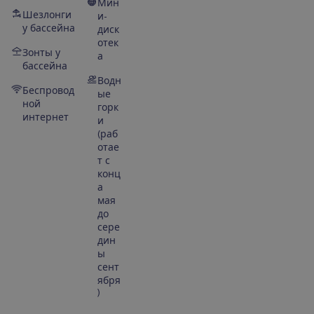
Мин
Шезлонги
и-
у бассейна
диск
отек
Зонты у
а
бассейна
Водн
Беспровод
ые
ной
горк
интернет
и
(раб
отае
т с
конц
а
мая
до
сере
дин
ы
сент
ября
)