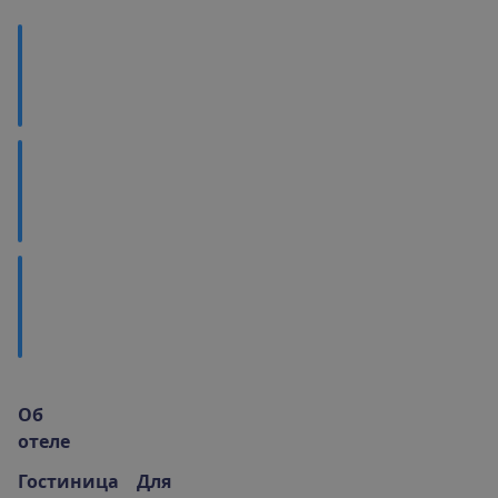
В
а
ж
н
о
з
н
а
т
ь
М
е
с
т
н
а
я
к
у
х
н
я
Ч
т
о
п
о
с
м
о
т
р
е
т
ь
?
О
б
о
т
е
л
е
Гостиница
Для