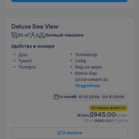
Deluxe Sea View
2
30 m²
Полный пансион
У
д
о
б
с
т
в
а
в
н
о
м
е
р
е
Душ
Телевизор
Туалет
Сейф
Телефон
Вид на море
Мини-бар
(оплачивается)
П
о
д
р
о
б
н
е
е
14 ночей, 
10.10.2026
 - 
24.10.2026
О
с
т
а
л
о
с
ь
в
с
е
г
о
4
!
2945.00
И
т
о
г
о
:
€/чел.
И
т
о
г
о
5890.00
€/группу
О
п
о
л
е
т
е