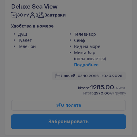
Deluxe Sea View
2
30 m²
Завтраки
У
д
о
б
с
т
в
а
в
н
о
м
е
р
е
Душ
Телевизор
Туалет
Сейф
Телефон
Вид на море
Мини-бар
(оплачивается)
П
о
д
р
о
б
н
е
е
7 ночей, 
03.10.2026
 - 
10.10.2026
1285.00
И
т
о
г
о
:
€/чел.
И
т
о
г
о
2570.00
€/группу
О
п
о
л
е
т
е
З
а
б
р
о
н
и
р
о
в
а
т
ь