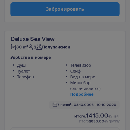
З
а
б
р
о
н
и
р
о
в
а
т
ь
Deluxe Sea View
2
30 m²
Полупансион
У
д
о
б
с
т
в
а
в
н
о
м
е
р
е
Душ
Телевизор
Туалет
Сейф
Телефон
Вид на море
Мини-бар
(оплачивается)
П
о
д
р
о
б
н
е
е
7 ночей, 
03.10.2026
 - 
10.10.2026
1415.00
И
т
о
г
о
:
€/чел.
И
т
о
г
о
2830.00
€/группу