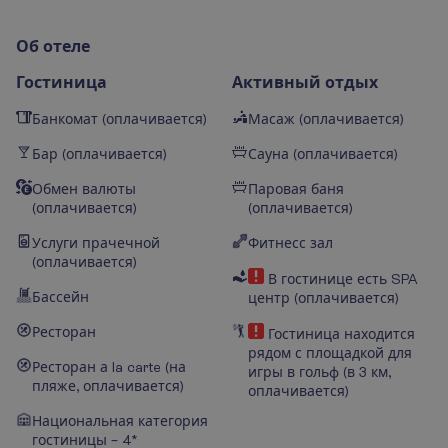
О
б
о
т
е
л
е
Гостиница
Активный отдых
Банкомат (оплачивается)
Масаж (оплачивается)
Бар (оплачивается)
Сауна (оплачивается)
Обмен валюты
Паровая баня
(оплачивается)
(оплачивается)
Услуги прачечной
Фитнесс зал
(оплачивается)
В гостинице есть SPA
Бассейн
центр (оплачивается)
Ресторан
Гостиница находится
рядом с площадкой для
Ресторан а la carte (на
игры в гольф (в 3 км,
пляже, оплачивается)
оплачивается)
Национальная категория
гостиницы – 4*