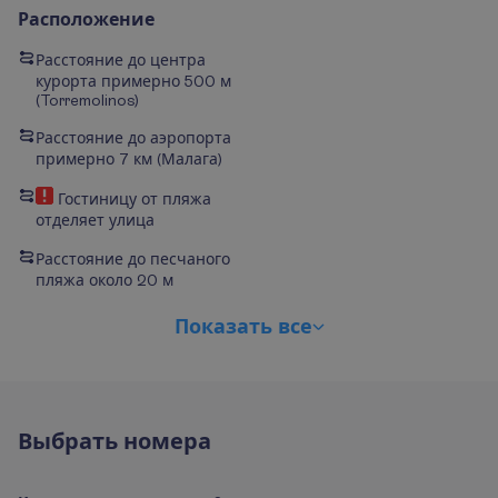
Расположение
Расстояние до центра
курорта примерно 500 м
(Torremolinos)
Расстояние до аэропорта
примерно 7 км (Малага)
Гостиницу от пляжа
отделяет улица
Расстояние до песчаного
пляжа около 20 м
П
о
к
а
з
а
т
ь
в
с
е
В
ы
б
р
а
т
ь
н
о
м
е
р
а