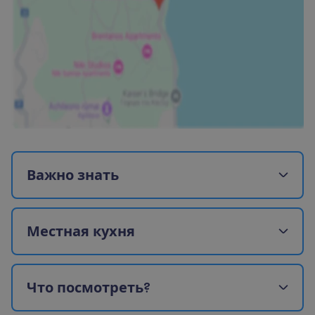
В
а
ж
н
о
з
н
а
т
ь
М
е
с
т
н
а
я
к
у
х
н
я
Ч
т
о
п
о
с
м
о
т
р
е
т
ь
?