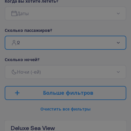
К
о
г
д
а
в
ы
х
о
т
и
т
е
л
е
т
е
т
ь
?
Д
а
т
ы
С
к
о
л
ь
к
о
п
а
с
с
а
ж
и
р
о
в
?
2
С
к
о
л
ь
к
о
н
о
ч
е
й
?
Н
о
ч
и
(
-
е
й
)
Б
о
л
ь
ш
е
ф
и
л
ь
т
р
о
в
О
ч
и
с
т
и
т
ь
в
с
е
ф
и
л
ь
т
р
ы
Deluxe Sea View