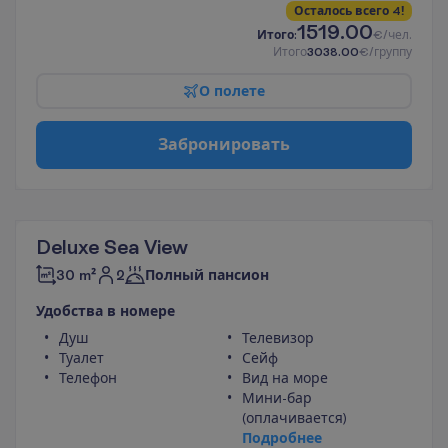
О
с
т
а
л
о
с
ь
в
с
е
г
о
4
!
1519.00
И
т
о
г
о
:
€/чел.
И
т
о
г
о
3038.00
€/группу
О
п
о
л
е
т
е
З
а
б
р
о
н
и
р
о
в
а
т
ь
Deluxe Sea View
2
30 m²
Полный пансион
У
д
о
б
с
т
в
а
в
н
о
м
е
р
е
Душ
Телевизор
Туалет
Сейф
Телефон
Вид на море
Мини-бар
(оплачивается)
П
о
д
р
о
б
н
е
е