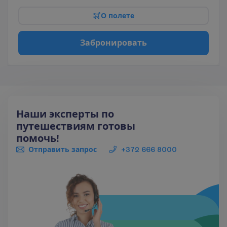
О
п
о
л
е
т
е
З
а
б
р
о
н
и
р
о
в
а
т
ь
Наши эксперты по
путешествиям готовы
помочь!
Отправить запрос
+372 666 8000