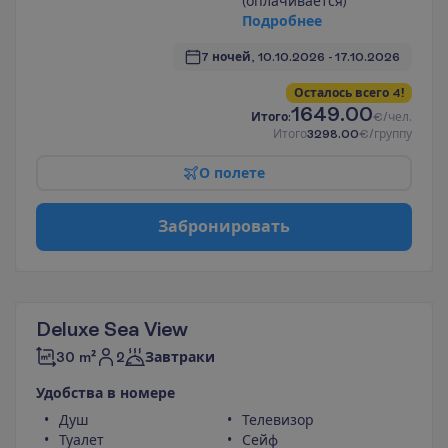
(оплачивается)
П
о
д
р
о
б
н
е
е
7 ночей, 
10.10.2026
 - 
17.10.2026
О
с
т
а
л
о
с
ь
в
с
е
г
о
4
!
1649.00
И
т
о
г
о
:
€/чел.
И
т
о
г
о
3298.00
€/группу
О
п
о
л
е
т
е
З
а
б
р
о
н
и
р
о
в
а
т
ь
Deluxe Sea View
2
30 m²
Завтраки
У
д
о
б
с
т
в
а
в
н
о
м
е
р
е
Душ
Телевизор
Туалет
Сейф