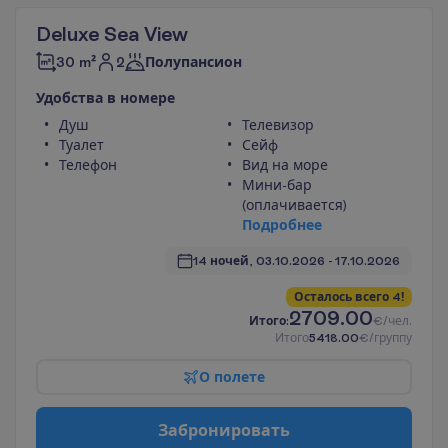
Deluxe Sea View
2
30 m²
Полупансион
У
д
о
б
с
т
в
а
в
н
о
м
е
р
е
Душ
Телевизор
Туалет
Сейф
Телефон
Вид на море
Мини-бар
(оплачивается)
П
о
д
р
о
б
н
е
е
14 ночей, 
03.10.2026
 - 
17.10.2026
О
с
т
а
л
о
с
ь
в
с
е
г
о
4
!
2709.00
И
т
о
г
о
:
€/чел.
И
т
о
г
о
5418.00
€/группу
О
п
о
л
е
т
е
З
а
б
р
о
н
и
р
о
в
а
т
ь