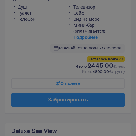
Душ
Телевизор
Туалет
Сейф
Телефон
Вид на море
Мини-бар
(оплачивается)
П
о
д
р
о
б
н
е
е
14 ночей, 
03.10.2026
 - 
17.10.2026
О
с
т
а
л
о
с
ь
в
с
е
г
о
4
!
2445.00
И
т
о
г
о
:
€/чел.
И
т
о
г
о
4890.00
€/группу
О
п
о
л
е
т
е
З
а
б
р
о
н
и
р
о
в
а
т
ь
Deluxe Sea View