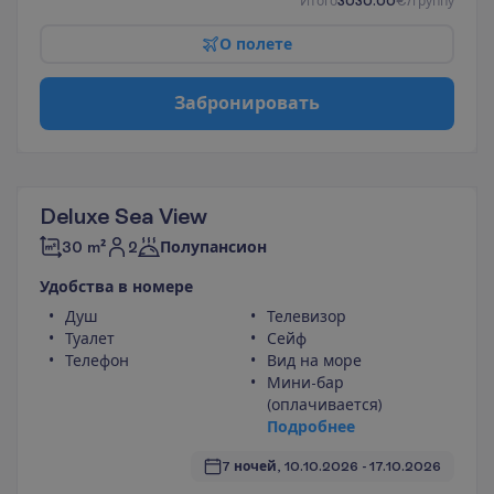
И
т
о
г
о
3030.00
€/группу
О
п
о
л
е
т
е
З
а
б
р
о
н
и
р
о
в
а
т
ь
Deluxe Sea View
2
30 m²
Полупансион
У
д
о
б
с
т
в
а
в
н
о
м
е
р
е
Душ
Телевизор
Туалет
Сейф
Телефон
Вид на море
Мини-бар
(оплачивается)
П
о
д
р
о
б
н
е
е
7 ночей, 
10.10.2026
 - 
17.10.2026