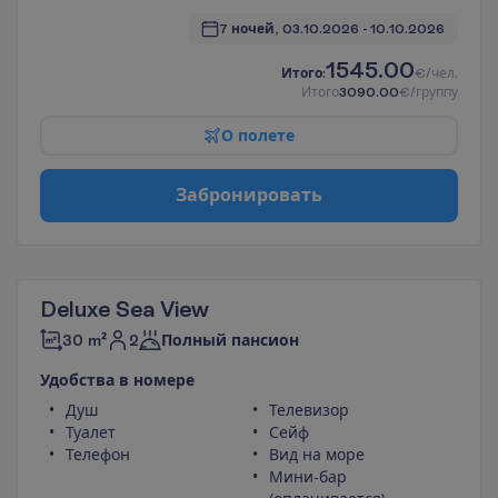
7 ночей, 
03.10.2026
 - 
10.10.2026
1545.00
И
т
о
г
о
:
€/чел.
И
т
о
г
о
3090.00
€/группу
О
п
о
л
е
т
е
З
а
б
р
о
н
и
р
о
в
а
т
ь
Deluxe Sea View
2
30 m²
Полный пансион
У
д
о
б
с
т
в
а
в
н
о
м
е
р
е
Душ
Телевизор
Туалет
Сейф
Телефон
Вид на море
Мини-бар