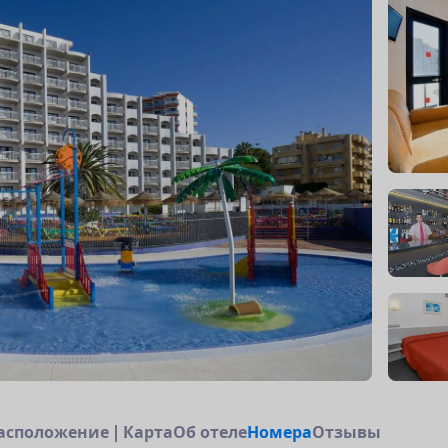
а
с
п
о
л
о
ж
е
н
и
е
|
К
а
р
т
а
О
б
о
т
е
л
е
Н
о
м
е
р
а
Отзывы