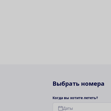
В
ы
б
р
а
т
ь
н
о
м
е
р
а
К
о
г
д
а
в
ы
х
о
т
и
т
е
л
е
т
е
т
ь
?
Д
а
т
ы