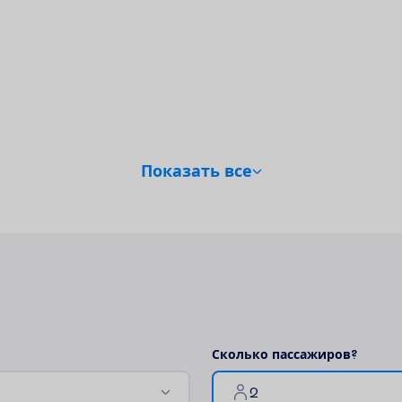
П
о
к
а
з
а
т
ь
в
с
е
С
к
о
л
ь
к
о
п
а
с
с
а
ж
и
р
о
в
?
2