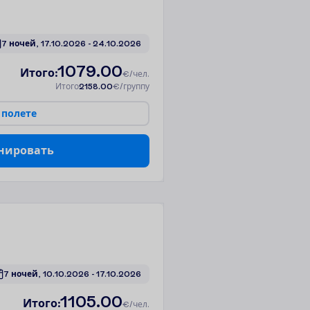
7 ночей, 
17.10.2026
 - 
24.10.2026
1079.00
И
т
о
г
о
:
€/чел.
И
т
о
г
о
2158.00
€/группу
п
о
л
е
т
е
н
и
р
о
в
а
т
ь
7 ночей, 
10.10.2026
 - 
17.10.2026
1105.00
И
т
о
г
о
:
€/чел.