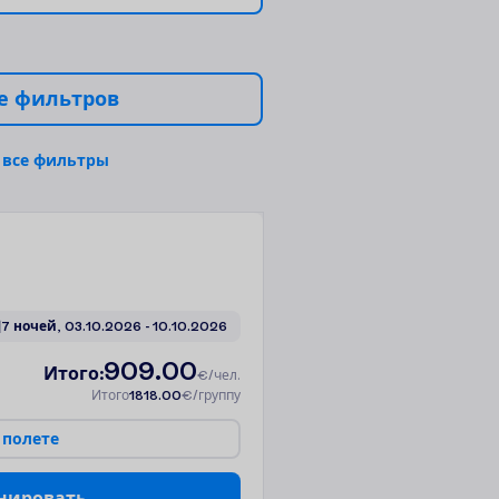
е
ф
и
л
ь
т
р
о
в
в
с
е
ф
и
л
ь
т
р
ы
7 ночей, 
03.10.2026
 - 
10.10.2026
909.00
И
т
о
г
о
:
€/чел.
И
т
о
г
о
1818.00
€/группу
п
о
л
е
т
е
н
и
р
о
в
а
т
ь