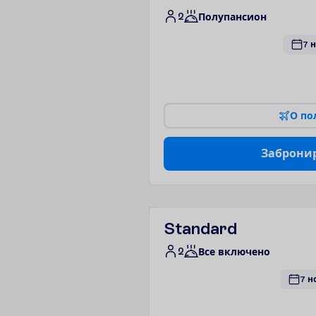
2
Полупансион
7 н
О
п
о
З
а
б
р
о
н
и
Standard
2
Все включено
7 н