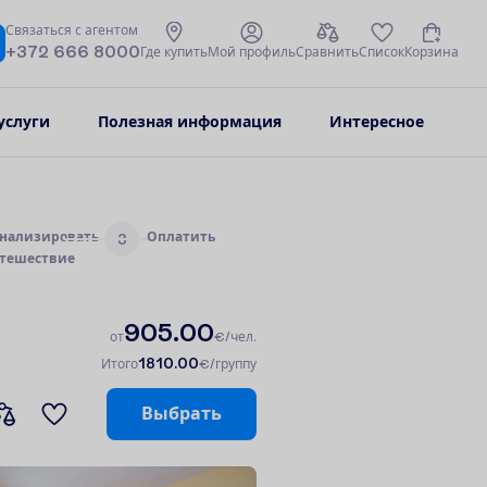
С
в
я
з
а
т
ь
с
я
с
а
г
е
н
т
о
м
+372 666 8000
Г
д
е
к
у
п
и
т
ь
М
о
й
п
р
о
ф
и
л
ь
С
р
а
в
н
и
т
ь
С
п
и
с
о
к
К
о
р
з
и
н
а
услуги
Полезная информация
Интересное
н
а
л
и
з
и
р
о
в
а
т
ь
О
п
л
а
т
и
т
ь
3
т
е
ш
е
с
т
в
и
е
905.00
о
т
€/чел.
1810.00
И
т
о
г
о
€/группу
В
ы
б
р
а
т
ь