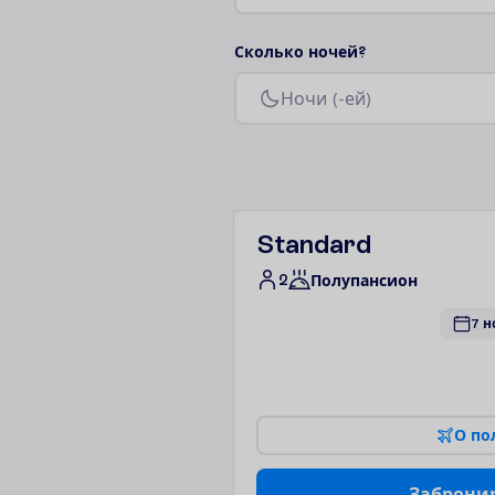
С
к
о
л
ь
к
о
н
о
ч
е
й
?
Н
о
ч
и
(
-
е
й
)
Standard
2
Полупансион
7 н
О
п
о
З
а
б
р
о
н
и