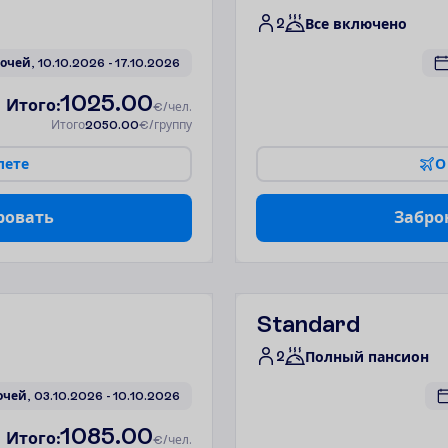
2
Все включено
очей, 
10.10.2026
 - 
17.10.2026
1025.00
И
т
о
г
о
:
€/чел.
И
т
о
г
о
2050.00
€/группу
л
е
т
е
О
р
о
в
а
т
ь
З
а
б
р
о
Standard
2
Полный пансион
очей, 
03.10.2026
 - 
10.10.2026
1085.00
И
т
о
г
о
:
€/чел.