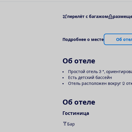
перелёт с багажом
размеще
П
о
д
р
о
б
н
е
е
о
м
е
с
т
е
О
б
о
т
е
О
б
о
т
е
л
е
Простой отель 3 *, ориентиро
Есть детский бассейн
Отель расположен вокруг 2 от
О
б
о
т
е
л
е
Гостиница
Бар