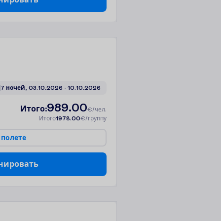
7 ночей, 
03.10.2026
 - 
10.10.2026
989.00
И
т
о
г
о
:
€/чел.
И
т
о
г
о
1978.00
€/группу
п
о
л
е
т
е
н
и
р
о
в
а
т
ь