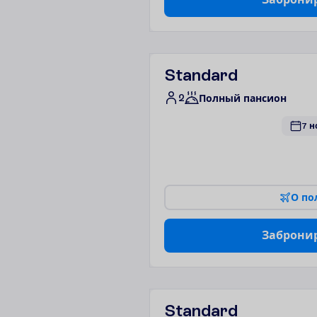
Standard
2
Полный пансион
7 н
О
п
о
З
а
б
р
о
н
и
Standard