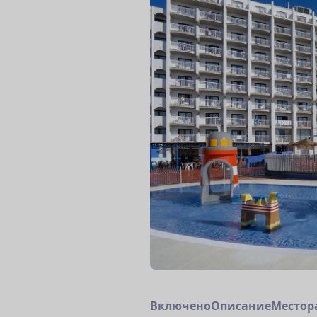
В
к
л
ю
ч
е
н
о
О
п
и
с
а
н
и
е
М
е
с
т
о
р