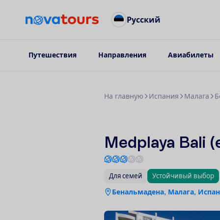
Русский
Путешествия
Направления
Авиабилеты
Н
а
г
л
а
в
н
у
ю
Испания
Малага
Б
Medplaya Bali (e
Для семей
Устойчивый выбор
Бенальмадена, Малага, Испа