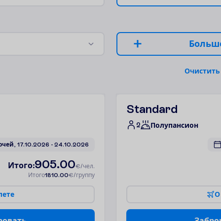
Б
о
л
ь
ш
О
ч
и
с
т
и
т
ь
Standard
2
Полупансион
очей, 
17.10.2026
 - 
24.10.2026
905.00
И
т
о
г
о
:
€/чел.
И
т
о
г
о
1810.00
€/группу
л
е
т
е
О
р
о
в
а
т
ь
З
а
б
р
о