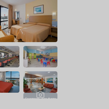
С
м
о
т
р
е
т
ь
в
с
е
ф
о
т
о
(
9
)