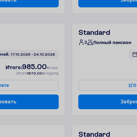
Standard
2
Полный пансион
очей, 
17.10.2026
 - 
24.10.2026
985.00
И
т
о
г
о
:
€/чел.
И
т
о
г
о
1970.00
€/группу
л
е
т
е
О
р
о
в
а
т
ь
З
а
б
р
о
Standard