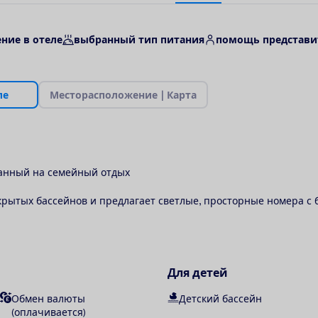
ние в отеле
выбранный тип питания
помощь представи
л
е
М
е
с
т
о
р
а
с
п
о
л
о
ж
е
н
и
е
|
К
а
р
т
а
ванный на семейный отдых
крытых бассейнов и предлагает светлые, просторные номера с
Для детей
Обмен валюты
Детский бассейн
(оплачивается)