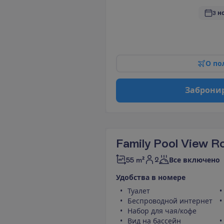
3 н
О
п
о
З
а
б
р
о
н
и
Family Pool View 
2
55 m²
Все включено
У
д
о
б
с
т
в
а
в
н
о
м
е
р
е
Туалет
Беспроводной интернет
Набор для чая/кофе
Вид на бассейн