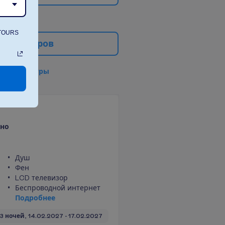
ATOURS
е
ф
и
л
ь
т
р
о
в
в
с
е
ф
и
л
ь
т
р
ы
ено
Душ
Фен
LCD телевизор
Беспроводной интернет
П
о
д
р
о
б
н
е
е
3 ночей, 
14.02.2027
 - 
17.02.2027