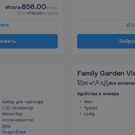
856.00
И
т
о
г
о
:
€/чел.
И
т
о
г
о
1712.00
€/группу
л
е
т
е
О
р
о
в
а
т
ь
З
а
б
р
о
w
Family Garden V
2
55 m²
Все включе
У
д
о
б
с
т
в
а
в
н
о
м
е
р
е
Набор для чая/кофе
Фен
LCD телевизор
Туалет
Мини-бар
Сейф
(оплачивается)
Душ
П
о
д
р
о
б
н
е
е