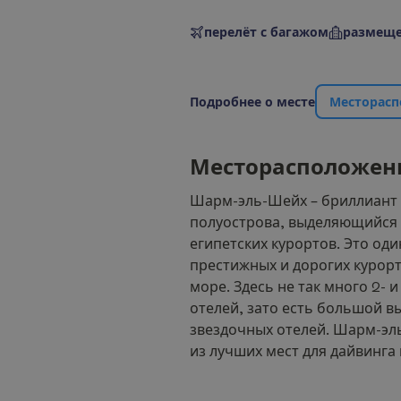
перелёт с багажом
размеще
П
о
д
р
о
б
н
е
е
о
м
е
с
т
е
М
е
с
т
о
р
а
с
п
М
е
с
т
о
р
а
с
п
о
л
о
ж
е
н
Шарм-эль-Шейх – бриллиант
полуострова, выделяющийся 
египетских курортов. Это оди
престижных и дорогих курор
море. Здесь не так много 2- 
отелей, зато есть большой вы
звездочных отелей. Шарм-эл
из лучших мест для дайвинга 