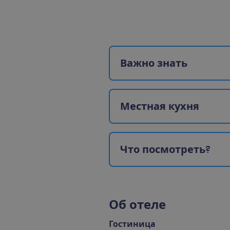
В
а
ж
н
о
з
н
а
т
ь
М
е
с
т
н
а
я
к
у
х
н
я
Ч
т
о
п
о
с
м
о
т
р
е
т
ь
?
О
б
о
т
е
л
е
Гостиница