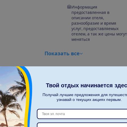
Информация
предоставленная в
описании отеля,
разнообразие и время
услуг, предоставляемых
отелем, а так же цены могут
меняться
П
о
к
а
з
а
т
ь
в
с
е
Твой отдых начинается здес
Получай лучшие предложения для путешест
узнавай о текущих акциях первым.
С
к
о
л
ь
к
о
п
а
с
с
а
ж
и
р
о
в
?
2