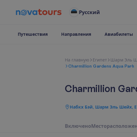
Русский
Путешествия
Направления
Авиабилеты
Н
а
г
л
а
в
н
у
ю
Египет
Шарм Эль 
Charmillion Gardens Aqua Park
Charmillion Ga
Набкх Бэй, Шарм Эль Шейх, 
В
к
л
ю
ч
е
н
о
М
е
с
т
о
р
а
с
п
о
л
о
ж
е