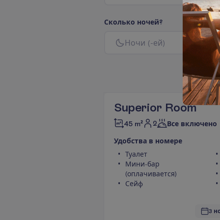
С
к
о
л
ь
к
о
н
о
ч
е
й
?
Н
о
ч
и
(
-
е
й
)
Superior Room
2
45 m²
Все включено
У
д
о
б
с
т
в
а
в
н
о
м
е
р
е
Туалет
Мини-бар
(оплачивается)
Сейф
3 н