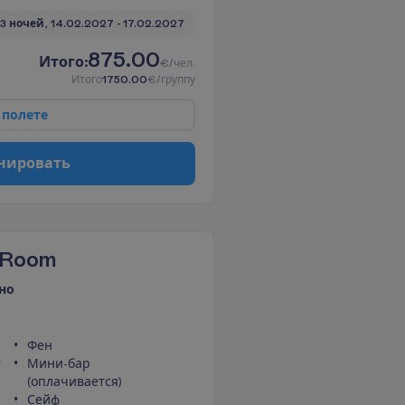
3 ночей, 
14.02.2027
 - 
17.02.2027
875.00
И
т
о
г
о
:
€/чел.
И
т
о
г
о
1750.00
€/группу
п
о
л
е
т
е
н
и
р
о
в
а
т
ь
w Room
но
Фен
т
Мини-бар
(оплачивается)
Сейф