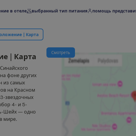
ние в отеле
выбранный тип питания
помощь представи
о
л
о
ж
е
н
и
е
|
К
а
р
т
а
С
м
о
т
р
е
т
ь
и
е
|
К
а
р
т
а
 Синайского
на фоне других
н из самых
тов на Красном
и 3-звездочных
бор 4- и 5-
ь-Шейх — одно
в мире.