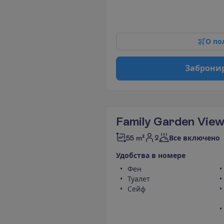
О
п
о
З
а
б
р
о
н
и
Family Garden Vie
2
55 m²
Все включено
У
д
о
б
с
т
в
а
в
н
о
м
е
р
е
Фен
Туалет
Сейф