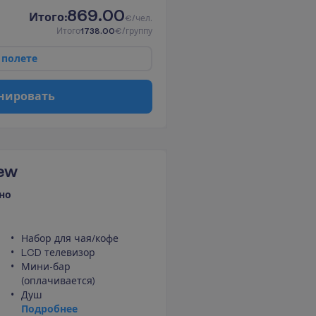
869.00
И
т
о
г
о
:
€/чел.
И
т
о
г
о
1738.00
€/группу
п
о
л
е
т
е
н
и
р
о
в
а
т
ь
iew
но
Набор для чая/кофе
LCD телевизор
Мини-бар
(оплачивается)
Душ
П
о
д
р
о
б
н
е
е