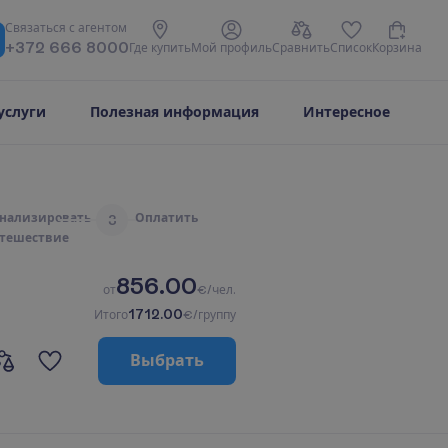
С
в
я
з
а
т
ь
с
я
с
а
г
е
н
т
о
м
+372 666 8000
Г
д
е
к
у
п
и
т
ь
М
о
й
п
р
о
ф
и
л
ь
С
р
а
в
н
и
т
ь
С
п
и
с
о
к
К
о
р
з
и
н
а
услуги
Полезная информация
Интересное
н
а
л
и
з
и
р
о
в
а
т
ь
О
п
л
а
т
и
т
ь
3
т
е
ш
е
с
т
в
и
е
856.00
о
т
€/чел.
1712.00
И
т
о
г
о
€/группу
В
ы
б
р
а
т
ь