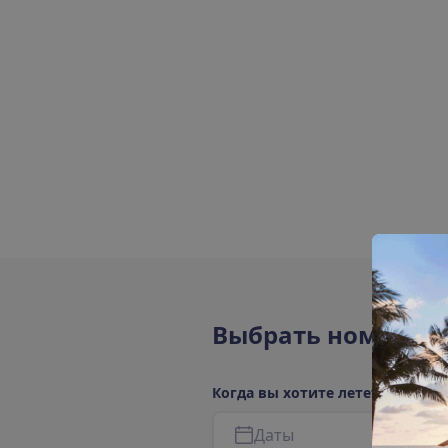
В
ы
б
р
а
т
ь
н
о
м
е
р
а
К
о
г
д
а
в
ы
х
о
т
и
т
е
л
е
т
е
т
ь
?
Д
а
т
ы