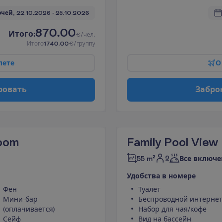
очей, 
22.10.2026
 - 
25.10.2026
870.00
И
т
о
г
о
:
€/чел.
И
т
о
г
о
1740.00
€/группу
л
е
т
е
О
р
о
в
а
т
ь
З
а
б
р
о
Room
Family Pool Vie
2
55 m²
Все включе
У
д
о
б
с
т
в
а
в
н
о
м
е
р
е
Фен
Туалет
Мини-бар
Беспроводной интерне
(оплачивается)
Набор для чая/кофе
Сейф
Вид на бассейн