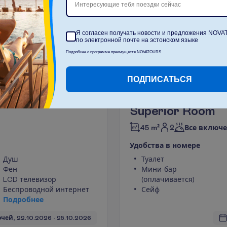
Интересующие тебя поездки сейчас
Я согласен получать новости и предложения NOV
по электронной почте на эстонском языке
Б
о
л
ь
ш
Подробнее о программе преимуществ NOVATOURS
О
ч
и
с
т
и
т
ь
ПОДПИСАТЬСЯ
Superior Room
2
45 m²
Все включ
У
д
о
б
с
т
в
а
в
н
о
м
е
р
е
Душ
Туалет
Фен
Мини-бар
LCD телевизор
(оплачивается)
Беспроводной интернет
Сейф
П
о
д
р
о
б
н
е
е
очей, 
22.10.2026
 - 
25.10.2026