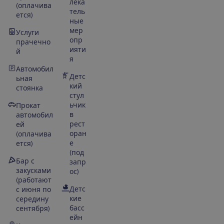
лека
(оплачива
тель
ется)
ные
мер
Услуги
опр
прачечно
ияти
й
я
Автомобил
Детс
ьная
кий
стоянка
стул
ьчик
Прокат
в
автомобил
рест
ей
оран
(оплачива
е
ется)
(под
Бар с
запр
закусками
ос)
(работают
Детс
с июня по
кие
середину
басс
сентября)
ейн