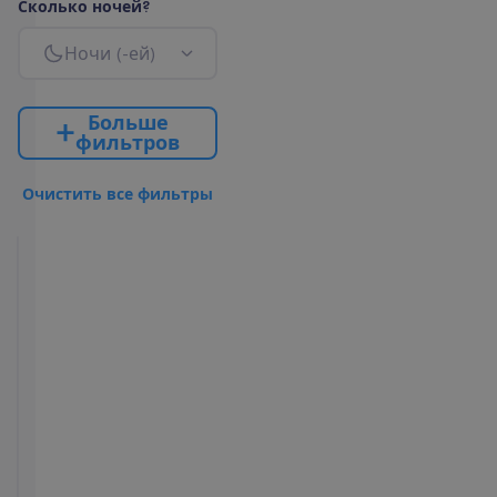
С
к
о
л
ь
к
о
н
о
ч
е
й
?
Н
о
ч
и
(
-
е
й
)
Б
о
л
ь
ш
е
ф
и
л
ь
т
р
о
в
О
ч
и
с
т
и
т
ь
в
с
е
ф
и
л
ь
т
р
ы
Promo
Room
Все
2
включено
+
Е
с
т
ь
в
о
з
м
о
ж
н
о
с
т
ь
з
а
к
а
з
а
т
ь
П
Р
О
М
О
к
о
м
н
а
т
у
.
Э
т
о