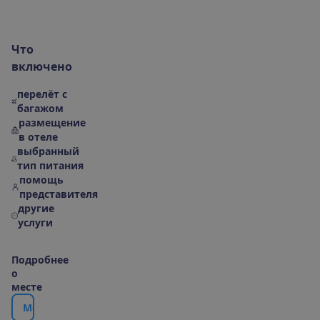
В
к
л
ю
ч
е
н
о
М
е
с
т
о
р
а
с
п
о
л
о
ж
е
н
и
е
|
К
а
р
т
а
О
б
о
т
е
л
Ч
т
о
в
к
л
ю
ч
е
н
о
перелёт с
багажом
размещение
в отеле
выбранный
тип питания
помощь
представителя
другие
услуги
П
о
д
р
о
б
н
е
е
о
м
е
с
т
е
М
е
с
т
о
р
а
с
п
о
л
о
ж
е
н
и
е
|
К
а
р
т
а