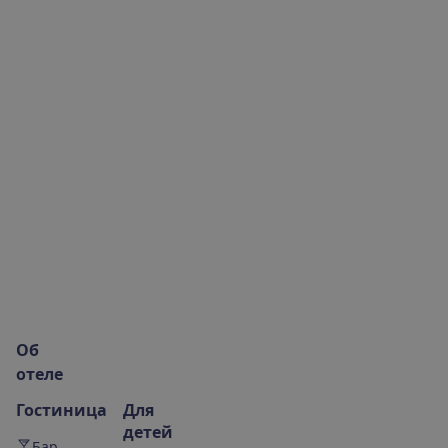
О
б
о
т
е
л
е
Гостиница
Для
детей
Бар