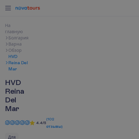
Н
а
г
л
а
в
н
у
ю
Болгария
Варна
Обзор
HVD
Reina Del
Mar
HVD
Reina
Del
Mar
(
102
4.4/5
отзывы
)
Для