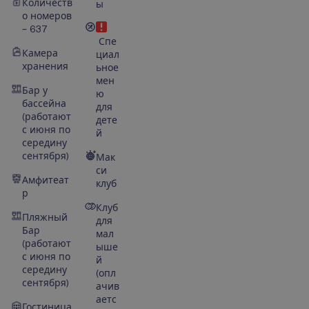
Количеств
ы
о номеров
– 637
Спе
Камера
циал
хранения
ьное
мен
Бар у
ю
бассейна
для
(работают
дете
с июня по
й
середину
сентября)
Мак
си
Амфитеат
клуб
р
Клуб
Пляжный
для
Бар
мал
(работают
ыше
с июня по
й
середину
(опл
сентября)
ачив
аетс
Гостиница