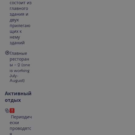
состоит из
главного
здания и
двух
прилегаю
щих к
нему
зданий
Главные
ресторан
ы – 2 (one
is working
July-
August)
Активный
отдых
Периодич
ески
проводятс
я