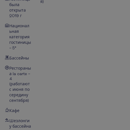
я)
была
открыта
2019 г
Национал
ьная
категория
гостиницы
– 5*
Бассейны
Рестораны
а la carte –
4
(работают
с июня по
середину
сентября)
Кафе
Шезлонги
у бассейна