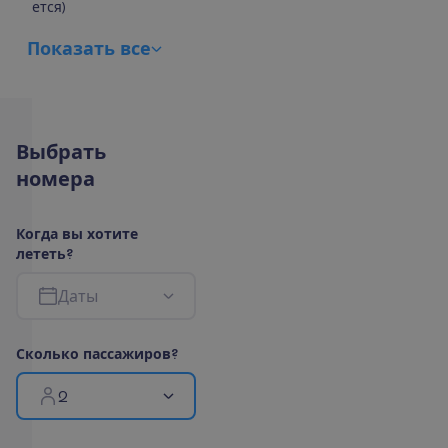
ется)
П
о
к
а
з
а
т
ь
в
с
е
В
ы
б
р
а
т
ь
н
о
м
е
р
а
К
о
г
д
а
в
ы
х
о
т
и
т
е
л
е
т
е
т
ь
?
Д
а
т
ы
С
к
о
л
ь
к
о
п
а
с
с
а
ж
и
р
о
в
?
2