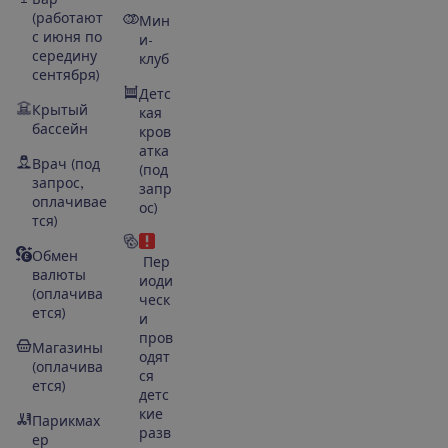
(работают
Мин
с июня по
и-
середину
клуб
сентября)
Детс
Крытый
кая
бассейн
кров
атка
Врач (под
(под
запрос,
запр
оплачивае
ос)
тся)
Обмен
Пер
валюты
иоди
(оплачива
ческ
ется)
и
пров
Магазины
одят
(оплачива
ся
ется)
детс
кие
Парикмах
разв
ер