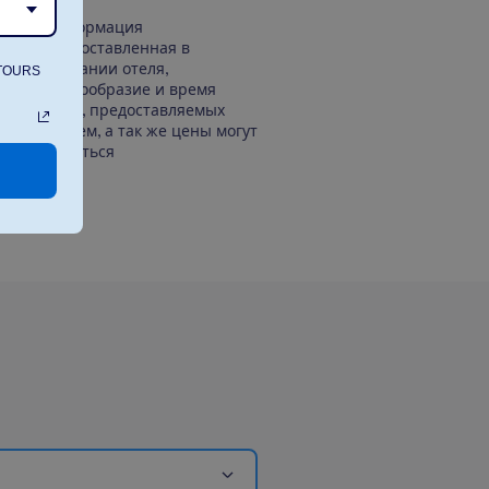
Информация
предоставленная в
описании отеля,
ATOURS
разнообразие и время
услуг, предоставляемых
отелем, а так же цены могут
меняться