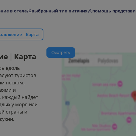
ние в отеле
выбранный тип питания
помощь представи
о
л
о
ж
е
н
и
е
|
К
а
р
т
а
С
м
о
т
р
е
т
ь
и
е
|
К
а
р
т
а
сь вдоль
алуют туристов
м песком,
зями и
 каждый найдет
тдых у моря или
ей страны и
кухни.