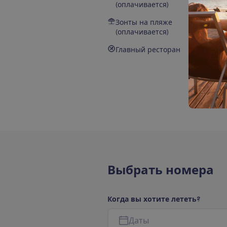
(оплачивается)
Зонты на пляже
(оплачивается)
Главный ресторан
В
ы
б
р
а
т
ь
н
о
м
е
р
а
К
о
г
д
а
в
ы
х
о
т
и
т
е
л
е
т
е
т
ь
?
Д
а
т
ы