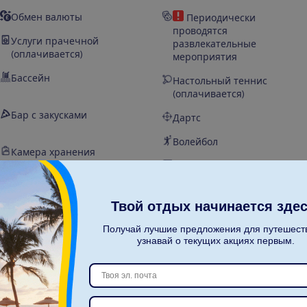
Обмен валюты
Периодически
проводятся
Услуги прачечной
развлекательные
(оплачивается)
мероприятия
Бассейн
Настольный теннис
(оплачивается)
Бар с закусками
Дартс
Волейбол
Камера хранения
Бильярд (оплачивается)
Беспроводной интернет (в
определенных помещениях
гостиницы, оплачивается)
Твой отдых начинается здес
Гостиница
Получай лучшие предложения для путешест
отремонтирована 2019 г
узнавай о текущих акциях первым.
Шезлонги у бассейна
Зонты у бассейна