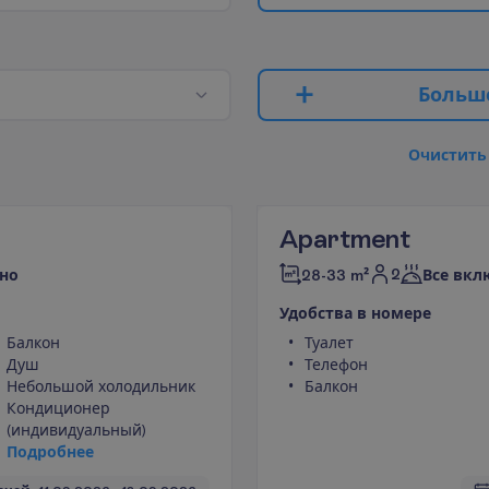
Б
о
л
ь
ш
О
ч
и
с
т
и
т
ь
Apartment
2
но
28-33 m²
Все вкл
У
д
о
б
с
т
в
а
в
н
о
м
е
р
е
Балкон
Туалет
Душ
Телефон
Небольшой холодильник
Балкон
Кондиционер
(индивидуальный)
П
о
д
р
о
б
н
е
е