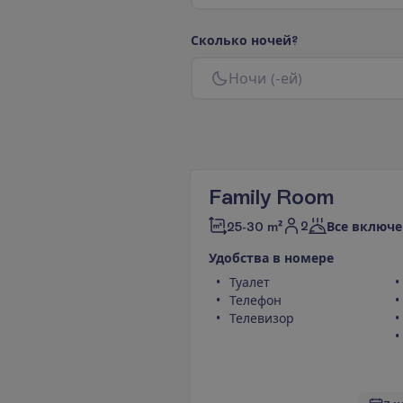
С
к
о
л
ь
к
о
н
о
ч
е
й
?
Н
о
ч
и
(
-
е
й
)
Family Room
2
25-30 m²
Все включе
У
д
о
б
с
т
в
а
в
н
о
м
е
р
е
Туалет
Телефон
Телевизор