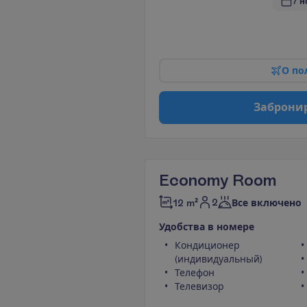
7 н
О
п
о
З
а
б
р
о
н
и
Economy Room
2
12 m²
Все включено
У
д
о
б
с
т
в
а
в
н
о
м
е
р
е
Кондиционер
(индивидуальный)
Телефон
Телевизор