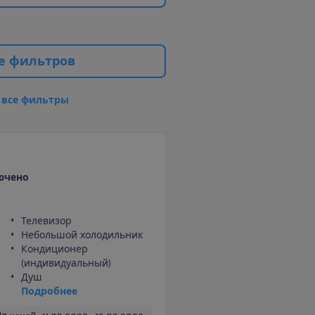
е
ф
и
л
ь
т
р
о
в
в
с
е
ф
и
л
ь
т
р
ы
ючено
Телевизор
Небольшой холодильник
Кондиционер
(индивидуальный)
Душ
П
о
д
р
о
б
н
е
е