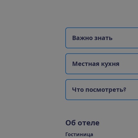
В
а
ж
н
о
з
н
а
т
ь
М
е
с
т
н
а
я
к
у
х
н
я
Ч
т
о
п
о
с
м
о
т
р
е
т
ь
?
О
б
о
т
е
л
е
Гостиница