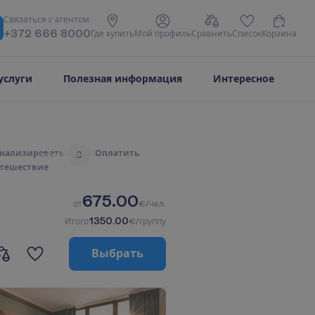
С
в
я
з
а
т
ь
с
я
с
а
г
е
н
т
о
м
+372 666 8000
Г
д
е
к
у
п
и
т
ь
М
о
й
п
р
о
ф
и
л
ь
С
р
а
в
н
и
т
ь
С
п
и
с
о
к
К
о
р
з
и
н
а
услуги
Полезная информация
Интересное
н
а
л
и
з
и
р
о
в
а
т
ь
О
п
л
а
т
и
т
ь
3
т
е
ш
е
с
т
в
и
е
675.00
о
т
€/чел.
1350.00
И
т
о
г
о
€/группу
В
ы
б
р
а
т
ь