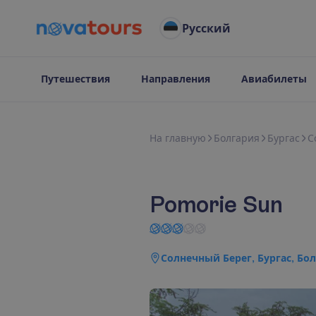
Русский
Путешествия
Направления
Авиабилеты
Н
а
г
л
а
в
н
у
ю
Болгария
Бургас
С
Pomorie Sun
Солнечный Берег, Бургас, Бо