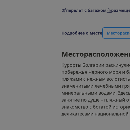
перелёт с багажом
размеще
П
о
д
р
о
б
н
е
е
о
м
е
с
т
е
М
е
с
т
о
р
а
с
п
М
е
с
т
о
р
а
с
п
о
л
о
ж
е
н
Курорты Болгарии раскинули
побережья Черного моря и б
пляжами с нежным золотисты
знаменитыми лечебными гря
минеральными водами. Здесь
занятие по душе – пляжный о
знакомство с богатой истори
деликатесами национальной 