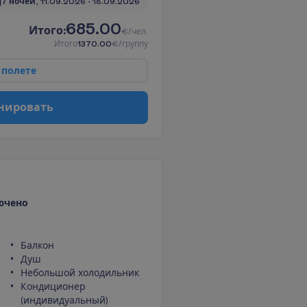
7 ночей, 
11.09.2026
 - 
18.09.2026
685.00
И
т
о
г
о
:
€/чел.
И
т
о
г
о
1370.00
€/группу
п
о
л
е
т
е
н
и
р
о
в
а
т
ь
ючено
Балкон
Душ
Небольшой холодильник
Кондиционер
(индивидуальный)