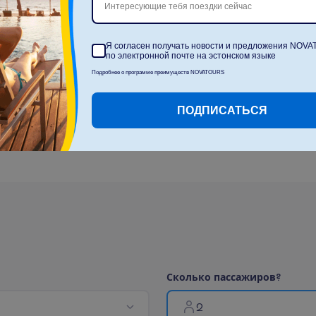
Интересующие тебя поездки сейчас
Лобби-бар
Я согласен получать новости и предложения NOV
по электронной почте на эстонском языке
Подробнее о программе преимуществ NOVATOURS
ПОДПИСАТЬСЯ
П
о
к
а
з
а
т
ь
в
с
е
С
к
о
л
ь
к
о
п
а
с
с
а
ж
и
р
о
в
?
2