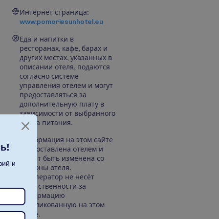
Интернет страница:
www.pomoriesunhotel.eu
Еда и напитки в
ресторанах, кафе, барах и
других местах, указанных в
описании отеля, подаются
согласно системе
управления отелем и могут
предоставляться за
дополнительную плату в
зависимости от выбранного
плана питания.
Информация на этом сайте
ь!
предоставлена отелем и
может быть изменена со
вий и
стороны отеля.
Туроператор не несёт
ответственности за
информацию
опубликованную на этом
сайте.