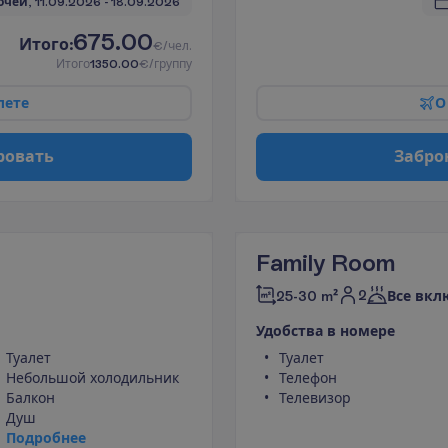
очей, 
11.09.2026
 - 
18.09.2026
675.00
И
т
о
г
о
:
€/чел.
И
т
о
г
о
1350.00
€/группу
л
е
т
е
О
р
о
в
а
т
ь
З
а
б
р
о
Family Room
2
25-30 m²
Все вкл
У
д
о
б
с
т
в
а
в
н
о
м
е
р
е
Туалет
Туалет
Небольшой холодильник
Телефон
Балкон
Телевизор
Душ
П
о
д
р
о
б
н
е
е