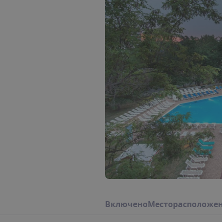
В
к
л
ю
ч
е
н
о
М
е
с
т
о
р
а
с
п
о
л
о
ж
е