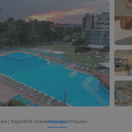
н
и
е
|
К
а
р
т
а
О
б
о
т
е
л
е
Н
о
м
е
р
а
Отзывы