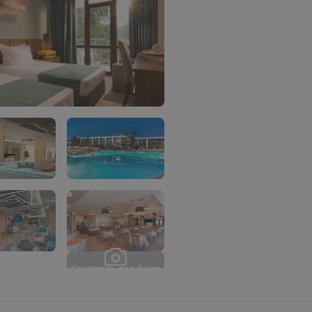
С
м
о
т
р
е
т
ь
в
с
е
ф
о
т
о
(
1
6
)